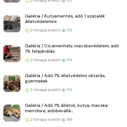
2 hónapja ezelőtt
173
Galéria / Kutyamentés, adó 1 százalék
állatvédelemre
2 hónapja ezelőtt
175
Galéria / Cicamenhely, macskavédelem, adó
1% felajánálás
2 hónapja ezelőtt
175
Galéria / Adó 1% állatvédelmi oktatás,
gyermekek
2 hónapja ezelőtt
170
Galéria / Adó 1% állatok, kutya, macska
mentésre, adóbevallá...
2 hónapja ezelőtt
188