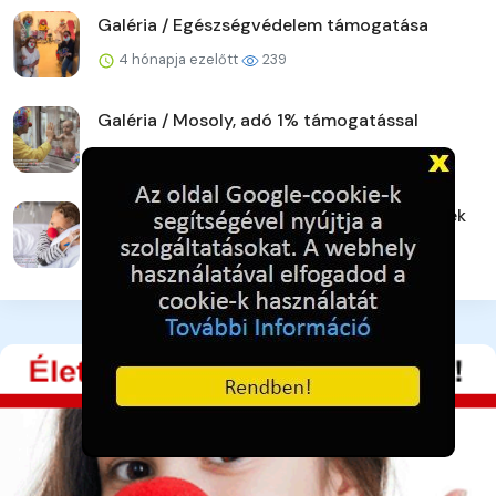
Galéria / Egészségvédelem támogatása
4 hónapja ezelőtt
239
Galéria / Mosoly, adó 1% támogatással
4 hónapja ezelőtt
230
Galéria / Bohócdoktorok, Adó 1% gyermekek
4 hónapja ezelőtt
254