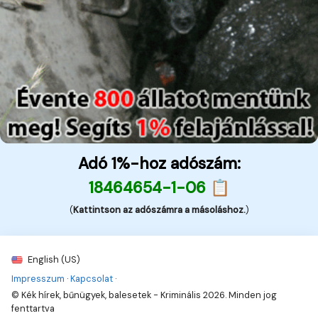
Adó 1%-hoz adószám:
18464654-1-06 📋
(
Kattintson az adószámra a másoláshoz.
)
English (US)
Impresszum
·
Kapcsolat
·
© Kék hírek, bűnügyek, balesetek - Kriminális 2026. Minden jog
fenttartva