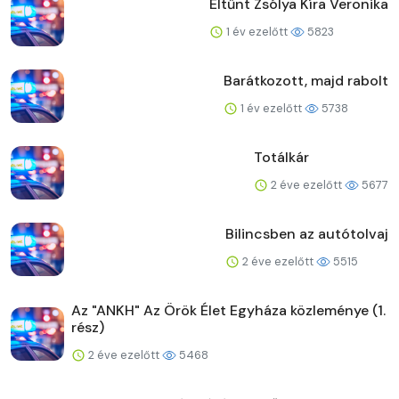
Eltűnt Zsólya Kíra Veronika
1 év ezelőtt
5823
Barátkozott, majd rabolt
1 év ezelőtt
5738
Totálkár
2 éve ezelőtt
5677
Bilincsben az autótolvaj
2 éve ezelőtt
5515
Az "ANKH" Az Örök Élet Egyháza közleménye (1.
rész)
2 éve ezelőtt
5468