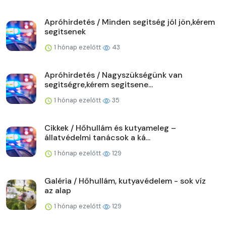
Apróhirdetés / Minden segitség jól jön,kérem
segitsenek
1 hónap ezelőtt
43
Apróhirdetés / Nagyszükségünk van
segitségre,kérem segitsene...
1 hónap ezelőtt
35
Cikkek / Hőhullám és kutyameleg –
állatvédelmi tanácsok a ká...
1 hónap ezelőtt
129
Galéria / Hőhullám, kutyavédelem - sok víz
az alap
1 hónap ezelőtt
129