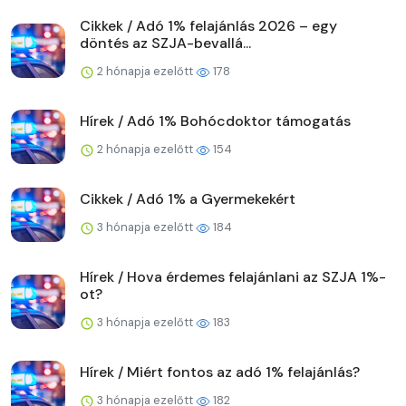
Cikkek / Adó 1% felajánlás 2026 – egy
döntés az SZJA-bevallá...
2 hónapja ezelőtt
178
Hírek / Adó 1% Bohócdoktor támogatás
2 hónapja ezelőtt
154
Cikkek / Adó 1% a Gyermekekért
3 hónapja ezelőtt
184
Hírek / Hova érdemes felajánlani az SZJA 1%-
ot?
3 hónapja ezelőtt
183
Hírek / Miért fontos az adó 1% felajánlás?
3 hónapja ezelőtt
182