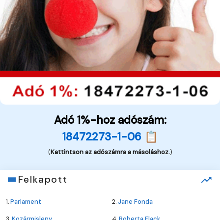
Adó 1%-hoz adószám:
18472273-1-06 📋
(
Kattintson az adószámra a másoláshoz.
)
Felkapott
1.
Parlament
2.
Jane Fonda
3.
Kozármisleny
4.
Roberta Flack