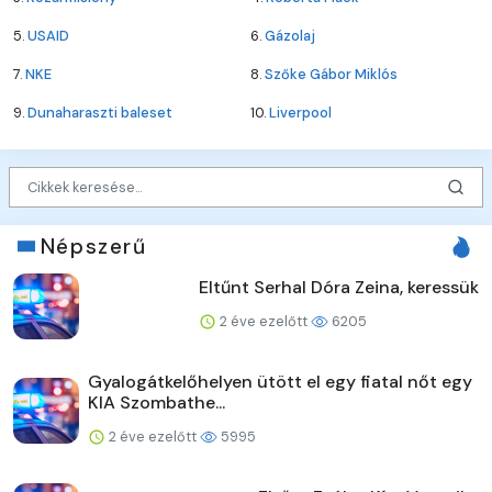
5.
USAID
6.
Gázolaj
7.
NKE
8.
Szőke Gábor Miklós
9.
Dunaharaszti baleset
10.
Liverpool
Népszerű
Eltűnt Serhal Dóra Zeina, keressük
2 éve ezelőtt
6205
Gyalogátkelőhelyen ütött el egy fiatal nőt egy
KIA Szombathe...
2 éve ezelőtt
5995