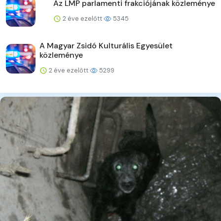
Az LMP parlamenti frakciójának közleménye
2 éve ezelőtt
5345
A Magyar Zsidó Kulturális Egyesület
közleménye
2 éve ezelőtt
5299