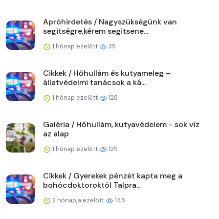
Apróhirdetés / Nagyszükségünk van
segitségre,kérem segitsene...
1 hónap ezelőtt
35
Cikkek / Hőhullám és kutyameleg –
állatvédelmi tanácsok a ká...
1 hónap ezelőtt
128
Galéria / Hőhullám, kutyavédelem - sok víz
az alap
1 hónap ezelőtt
129
Cikkek / Gyerekek pénzét kapta meg a
bohócdoktoroktól Talpra...
2 hónapja ezelőtt
145