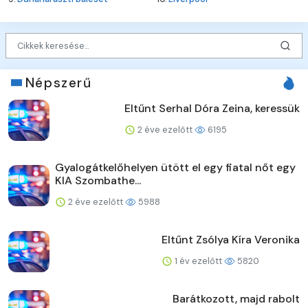
Népszerű
Eltűnt Serhal Dóra Zeina, keressük
2 éve ezelőtt
6195
Gyalogátkelőhelyen ütött el egy fiatal nőt egy
KIA Szombathe...
2 éve ezelőtt
5988
Eltűnt Zsólya Kíra Veronika
1 év ezelőtt
5820
Barátkozott, majd rabolt