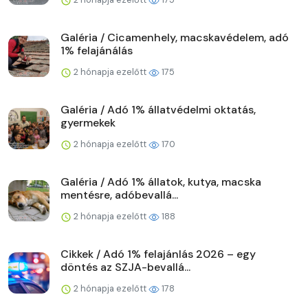
Galéria / Cicamenhely, macskavédelem, adó
1% felajánálás
2 hónapja ezelőtt
175
Galéria / Adó 1% állatvédelmi oktatás,
gyermekek
2 hónapja ezelőtt
170
Galéria / Adó 1% állatok, kutya, macska
mentésre, adóbevallá...
2 hónapja ezelőtt
188
Cikkek / Adó 1% felajánlás 2026 – egy
döntés az SZJA-bevallá...
2 hónapja ezelőtt
178