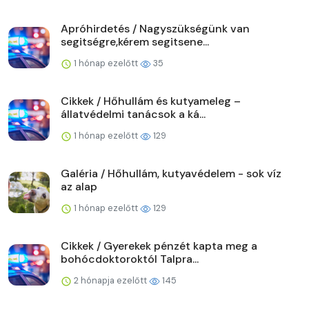
Apróhirdetés / Nagyszükségünk van
segitségre,kérem segitsene...
1 hónap ezelőtt
35
Cikkek / Hőhullám és kutyameleg –
állatvédelmi tanácsok a ká...
1 hónap ezelőtt
129
Galéria / Hőhullám, kutyavédelem - sok víz
az alap
1 hónap ezelőtt
129
Cikkek / Gyerekek pénzét kapta meg a
bohócdoktoroktól Talpra...
2 hónapja ezelőtt
145