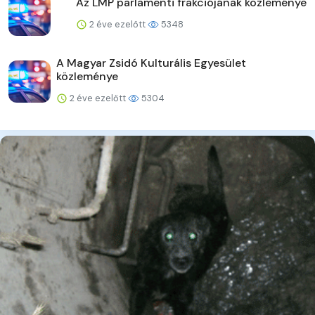
Az LMP parlamenti frakciójának közleménye
2 éve ezelőtt
5348
A Magyar Zsidó Kulturális Egyesület
közleménye
2 éve ezelőtt
5304