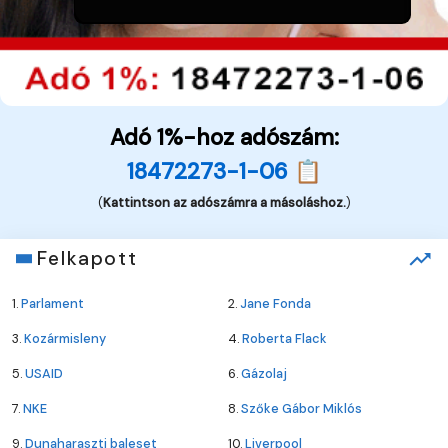
Adó 1%-hoz adószám:
18472273-1-06 📋
(
Kattintson az adószámra a másoláshoz.
)
Felkapott
1.
Parlament
2.
Jane Fonda
3.
Kozármisleny
4.
Roberta Flack
5.
USAID
6.
Gázolaj
7.
NKE
8.
Szőke Gábor Miklós
9.
Dunaharaszti baleset
10.
Liverpool