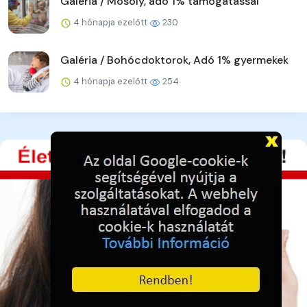
Galéria / Mosoly, adó 1% támogatással
4 hónapja ezelőtt
230
Galéria / Bohócdoktorok, Adó 1% gyermekek
4 hónapja ezelőtt
254