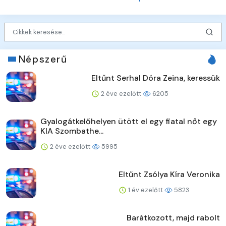
Népszerű
Eltűnt Serhal Dóra Zeina, keressük
2 éve ezelőtt
6205
Gyalogátkelőhelyen ütött el egy fiatal nőt egy
KIA Szombathe...
2 éve ezelőtt
5995
Eltűnt Zsólya Kíra Veronika
1 év ezelőtt
5823
Barátkozott, majd rabolt