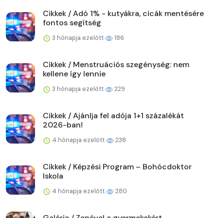
Cikkek / Adó 1% - kutyákra, cicák mentésére
fontos segítség
3 hónapja ezelőtt
186
Cikkek / Menstruációs szegénység: nem
kellene így lennie
3 hónapja ezelőtt
229
Cikkek / Ajánlja fel adója 1+1 százalékát
2026-ban!
4 hónapja ezelőtt
238
Cikkek / Képzési Program – Bohócdoktor
Iskola
4 hónapja ezelőtt
280
Galéria / Zenével a gyermekekért