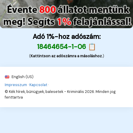
Adó 1%-hoz adószám:
18464654-1-06 📋
(
Kattintson az adószámra a másoláshoz.
)
English (US)
Impresszum
·
Kapcsolat
·
© Kék hírek, bűnügyek, balesetek - Kriminális 2026. Minden jog
fenttartva