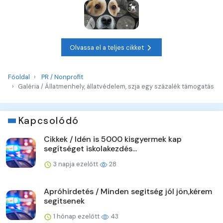
Olvassa el a teljes cikket
Főoldal
PR / Nonprofit
Galéria / Állatmenhely, állatvédelem, szja egy százalék támogatás
Kapcsolódó
Cikkek / Idén is 5000 kisgyermek kap
segítséget iskolakezdés...
3 napja ezelőtt
28
Apróhirdetés / Minden segitség jól jön,kérem
segitsenek
1 hónap ezelőtt
43