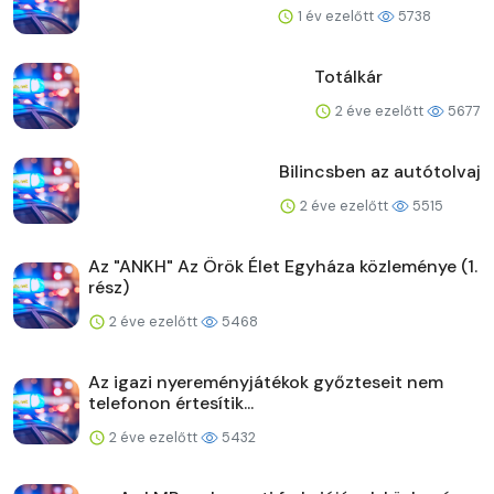
1 év ezelőtt
5738
Totálkár
2 éve ezelőtt
5677
Bilincsben az autótolvaj
2 éve ezelőtt
5515
Az "ANKH" Az Örök Élet Egyháza közleménye (1.
rész)
2 éve ezelőtt
5468
Az igazi nyereményjátékok győzteseit nem
telefonon értesítik...
2 éve ezelőtt
5432