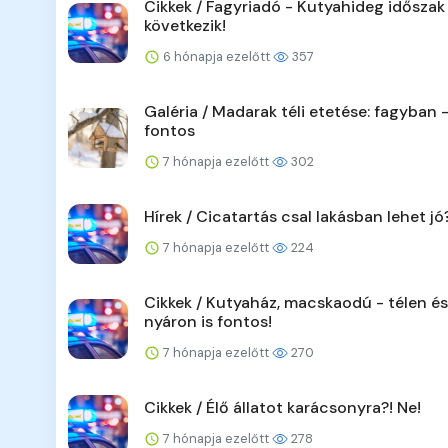
Cikkek / Fagyriadó - Kutyahideg időszak
következik!
6 hónapja ezelőtt
357
Galéria / Madarak téli etetése: fagyban
fontos
7 hónapja ezelőtt
302
Hírek / Cicatartás csal lakásban lehet jó
7 hónapja ezelőtt
224
Cikkek / Kutyaház, macskaodú - télen és
nyáron is fontos!
7 hónapja ezelőtt
270
Cikkek / Élő állatot karácsonyra?! Ne!
7 hónapja ezelőtt
278