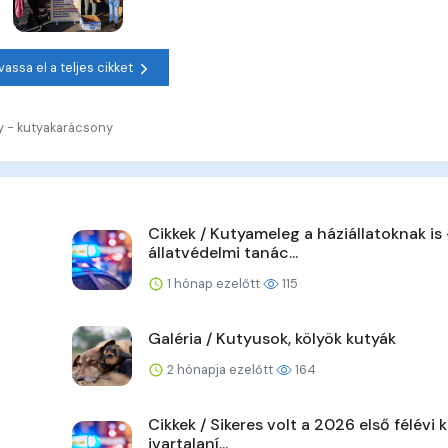
vassa el a teljes cikket
ny - kutyakarácsony
Cikkek / Kutyameleg a háziállatoknak is
állatvédelmi tanác...
1 hónap ezelőtt
115
Galéria / Kutyusok, kölyök kutyák
2 hónapja ezelőtt
164
Cikkek / Sikeres volt a 2026 első félévi k
ivartalaní...