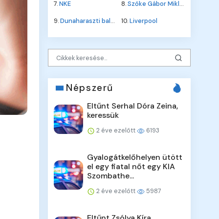
7.
NKE
8.
Szőke Gábor Miklós
9.
Dunaharaszti baleset
10.
Liverpool
Népszerű
Eltűnt Serhal Dóra Zeina,
keressük
2 éve ezelőtt
6193
Gyalogátkelőhelyen ütött
el egy fiatal nőt egy KIA
Szombathe...
2 éve ezelőtt
5987
Eltűnt Zsólya Kíra