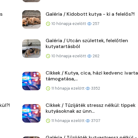
ás
Galéria / Kidobott kutya - ki a felelős?!
10 hónapja ezelőtt
257
Galéria / Utcán születtek, felelőtlen
kutyatartásból
10 hónapja ezelőtt
262
Cikkek / Kutya, cica, házi kedvenc ivarta
támogatása,...
11 hónapja ezelőtt
3352
kül?!
Cikkek / Tűzijáték stressz nélkül: tippek
kutyásoknak az ünn...
11 hónapja ezelőtt
3707
Galéria / Tűzijáték kutyastressz nélkül -