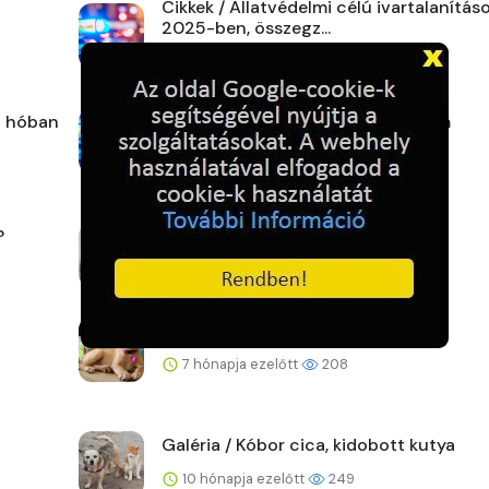
Cikkek / Állatvédelmi célú ivartalanítás
2025-ben, összegz...
6 hónapja ezelőtt
299
 - hóban
Cikkek / Madáretető - állatvédelem
7 hónapja ezelőtt
356
?
Galéria / Kutyaház
7 hónapja ezelőtt
212
Galéria / Élő állatot karira ne!
7 hónapja ezelőtt
208
Galéria / Kóbor cica, kidobott kutya
10 hónapja ezelőtt
249