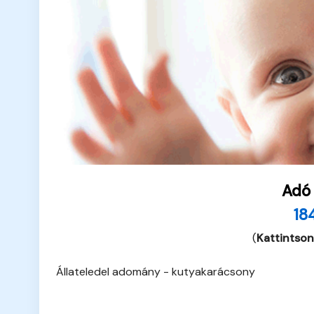
Adó
18
(
Kattintson
Állateledel adomány - kutyakarácsony