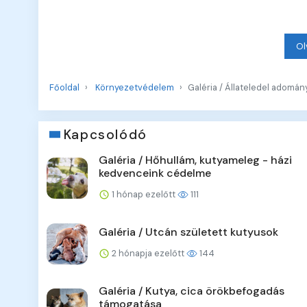
Ol
Főoldal
Környezetvédelem
Galéria / Állateledel adomá
Kapcsolódó
Galéria / Hőhullám, kutyameleg - házi
kedvenceink cédelme
1 hónap ezelőtt
111
Galéria / Utcán született kutyusok
2 hónapja ezelőtt
144
Galéria / Kutya, cica örökbefogadás
támogatása