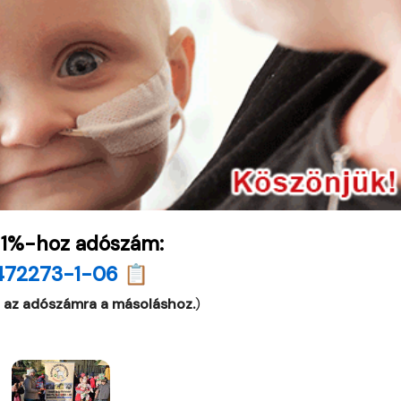
 1%-hoz adószám:
472273-1-06 📋
 az adószámra a másoláshoz.
)