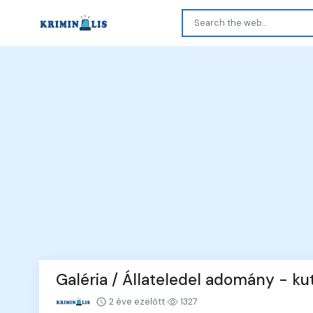
Galéria / Állateledel adomány - k
2 éve ezelőtt
1327