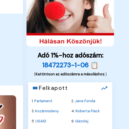
Adó 1%-hoz adószám:
18472273-1-06 📋
(
Kattintson az adószámra a másoláshoz.
)
Felkapott
1.
Parlament
2.
Jane Fonda
3.
Kozármisleny
4.
Roberta Flack
5.
USAID
6.
Gázolaj