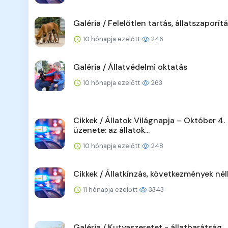
Galéria / Felelőtlen tartás, állatszaporít
10 hónapja ezelőtt
246
Galéria / Állatvédelmi oktatás
10 hónapja ezelőtt
263
Cikkek / Állatok Világnapja – Október 4.
üzenete: az állatok...
10 hónapja ezelőtt
248
Cikkek / Állatkínzás, következmények nél
11 hónapja ezelőtt
3343
Galéria / Kutyaszeretet - állatbarátság