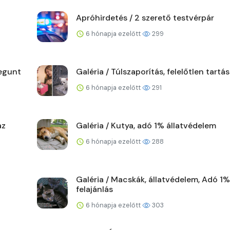
Apróhirdetés / 2 szerető testvérpár
6 hónapja ezelőtt
299
megunt
Galéria / Túlszaporítás, felelőtlen tartás
6 hónapja ezelőtt
291
az
Galéria / Kutya, adó 1% állatvédelem
6 hónapja ezelőtt
288
Galéria / Macskák, állatvédelem, Adó 1%
felajánlás
6 hónapja ezelőtt
303