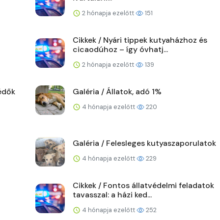
2 hónapja ezelőtt
151
Cikkek / Nyári tippek kutyaházhoz és
cicaodúhoz – így óvhatj...
2 hónapja ezelőtt
139
édők
Galéria / Állatok, adó 1%
4 hónapja ezelőtt
220
Galéria / Felesleges kutyaszaporulatok
4 hónapja ezelőtt
229
Cikkek / Fontos állatvédelmi feladatok
tavasszal: a házi ked...
4 hónapja ezelőtt
252