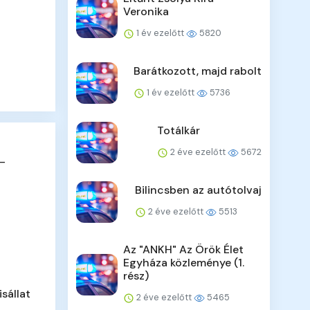
Veronika
1 év ezelőtt
5820
Barátkozott, majd rabolt
1 év ezelőtt
5736
Totálkár
2 éve ezelőtt
5672
 –
Bilincsben az autótolvaj
2 éve ezelőtt
5513
Az "ANKH" Az Örök Élet
Egyháza közleménye (1.
rész)
isállat
2 éve ezelőtt
5465