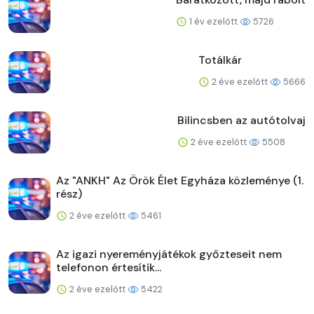
1 év ezelőtt
5726
Totálkár
2 éve ezelőtt
5666
Bilincsben az autótolvaj
2 éve ezelőtt
5508
Az "ANKH" Az Örök Élet Egyháza közleménye (1.
rész)
2 éve ezelőtt
5461
Az igazi nyereményjátékok győzteseit nem
telefonon értesítik...
2 éve ezelőtt
5422