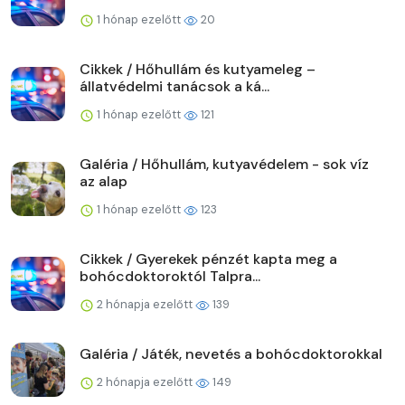
1 hónap ezelőtt
20
Cikkek / Hőhullám és kutyameleg –
állatvédelmi tanácsok a ká...
1 hónap ezelőtt
121
Galéria / Hőhullám, kutyavédelem - sok víz
az alap
1 hónap ezelőtt
123
Cikkek / Gyerekek pénzét kapta meg a
bohócdoktoroktól Talpra...
2 hónapja ezelőtt
139
Galéria / Játék, nevetés a bohócdoktorokkal
2 hónapja ezelőtt
149