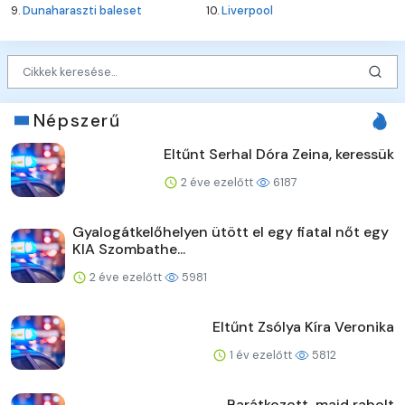
9.
Dunaharaszti baleset
10.
Liverpool
Népszerű
Eltűnt Serhal Dóra Zeina, keressük
2 éve ezelőtt
6187
Gyalogátkelőhelyen ütött el egy fiatal nőt egy
KIA Szombathe...
2 éve ezelőtt
5981
Eltűnt Zsólya Kíra Veronika
1 év ezelőtt
5812
Barátkozott, majd rabolt