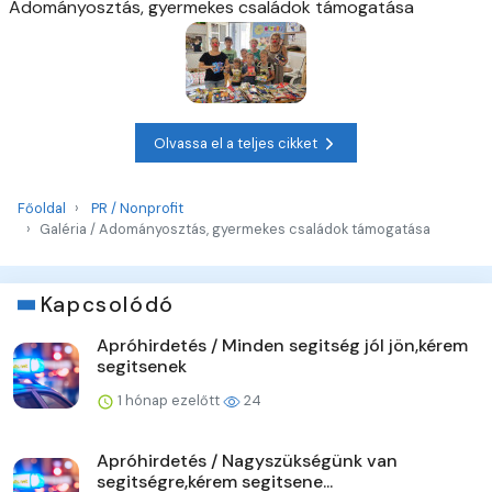
Adományosztás, gyermekes családok támogatása
Olvassa el a teljes cikket
Főoldal
PR / Nonprofit
Galéria / Adományosztás, gyermekes családok támogatása
Kapcsolódó
Apróhirdetés / Minden segitség jól jön,kérem
segitsenek
1 hónap ezelőtt
24
Apróhirdetés / Nagyszükségünk van
segitségre,kérem segitsene...