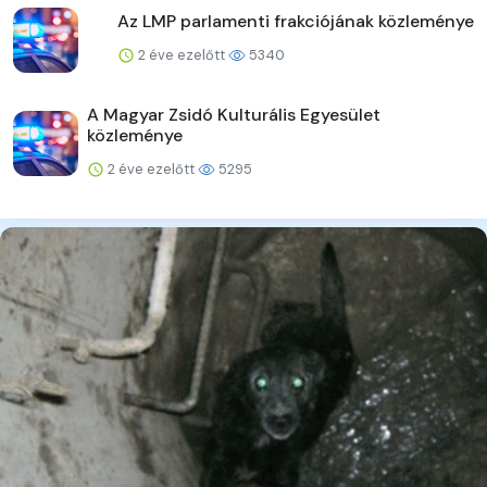
Az LMP parlamenti frakciójának közleménye
2 éve ezelőtt
5340
A Magyar Zsidó Kulturális Egyesület
közleménye
2 éve ezelőtt
5295