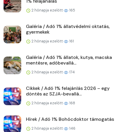
1% felajánálás
2 hónapja ezelőtt
165
Galéria / Adó 1% állatvédelmi oktatás,
gyermekek
2 hónapja ezelőtt
161
Galéria / Adó 1% állatok, kutya, macska
mentésre, adóbevallá...
2 hónapja ezelőtt
174
Cikkek / Adó 1% felajánlás 2026 – egy
döntés az SZJA-bevallá...
2 hónapja ezelőtt
168
Hírek / Adó 1% Bohócdoktor támogatás
2 hónapja ezelőtt
146