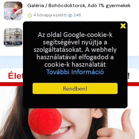
Galéria / Bohócdoktorok, Adó 1% gyermekek
4 hónapja ezelőtt
248
Galéria / Adományra várva - pillanatkép
4 hónapja ezelőtt
235