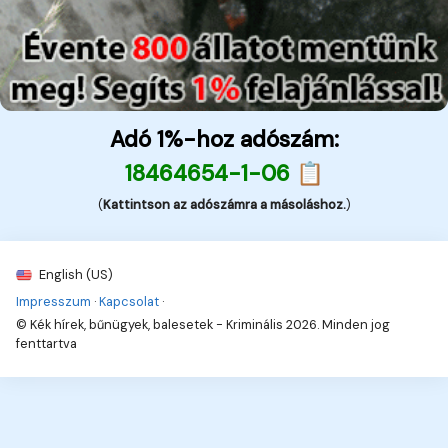
Adó 1%-hoz adószám:
18464654-1-06 📋
(
Kattintson az adószámra a másoláshoz.
)
English (US)
Impresszum
·
Kapcsolat
·
© Kék hírek, bűnügyek, balesetek - Kriminális 2026. Minden jog
fenttartva