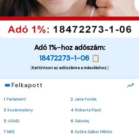
Adó 1%-hoz adószám:
18472273-1-06 📋
(
Kattintson az adószámra a másoláshoz.
)
Felkapott
1.
Parlament
2.
Jane Fonda
3.
Kozármisleny
4.
Roberta Flack
5.
USAID
6.
Gázolaj
7.
NKE
8.
Szőke Gábor Miklós