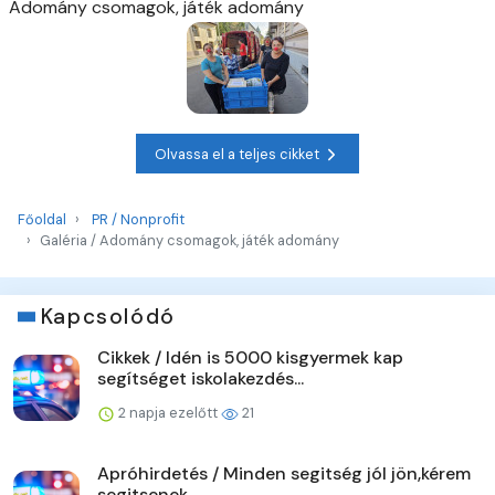
Adomány csomagok, játék adomány
Olvassa el a teljes cikket
Főoldal
PR / Nonprofit
Galéria / Adomány csomagok, játék adomány
Kapcsolódó
Cikkek / Idén is 5000 kisgyermek kap
segítséget iskolakezdés...
2 napja ezelőtt
21
Apróhirdetés / Minden segitség jól jön,kérem
segitsenek