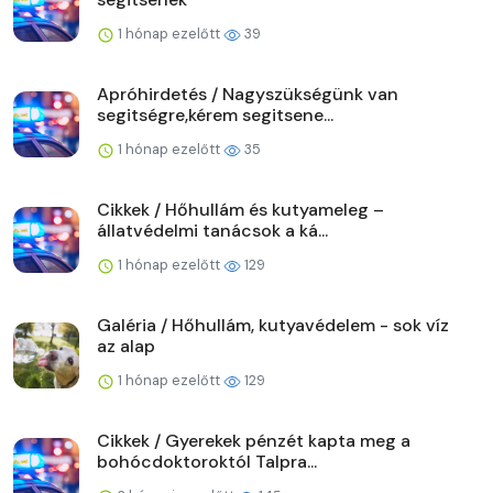
1 hónap ezelőtt
39
Apróhirdetés / Nagyszükségünk van
segitségre,kérem segitsene...
1 hónap ezelőtt
35
Cikkek / Hőhullám és kutyameleg –
állatvédelmi tanácsok a ká...
1 hónap ezelőtt
129
Galéria / Hőhullám, kutyavédelem - sok víz
az alap
1 hónap ezelőtt
129
Cikkek / Gyerekek pénzét kapta meg a
bohócdoktoroktól Talpra...