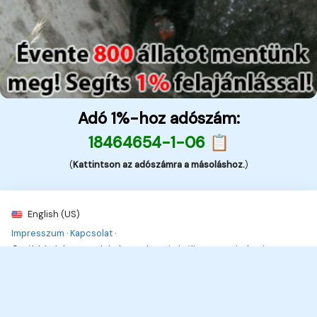
Adó 1%-hoz adószám:
18464654-1-06 📋
(
Kattintson az adószámra a másoláshoz.
)
English (US)
Impresszum
·
Kapcsolat
·
© Kék hírek, bűnügyek, balesetek - Kriminális 2026. Minden jog
fenttartva