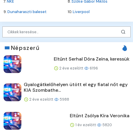
7.
NKE
8.
Szőke Gábor Miklós
9.
Dunaharaszti baleset
10.
Liverpool
Népszerű
Eltűnt Serhal Dóra Zeina, keressük
2 éve ezelőtt
6196
Gyalogátkelőhelyen ütött el egy fiatal nőt egy
KIA Szombathe...
2 éve ezelőtt
5988
Eltűnt Zsólya Kíra Veronika
1 év ezelőtt
5820