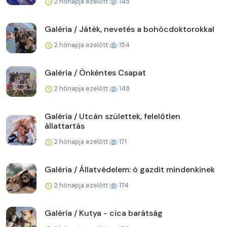
2 hónapja ezelőtt
145
Galéria / Játék, nevetés a bohócdoktorokkal
2 hónapja ezelőtt
154
Galéria / Önkéntes Csapat
2 hónapja ezelőtt
148
Galéria / Utcán születtek, felelőtlen
állattartás
2 hónapja ezelőtt
171
Galéria / Állatvédelem: ó gazdit mindenkinek
2 hónapja ezelőtt
174
Galéria / Kutya - cica barátság