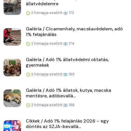
állatvédelemre
2 hónapja ezelőtt
173
Galéria / Cicamenhely, macskavédelem, adó
1% felajánálás
2 hónapja ezelőtt
174
Galéria / Adó 1% állatvédelmi oktatás,
gyermekek
2 hónapja ezelőtt
169
Galéria / Adó 1% állatok, kutya, macska
mentésre, adóbevallá...
2 hónapja ezelőtt
186
Cikkek / Adó 1% felajánlás 2026 – egy
döntés az SZJA-bevallá...