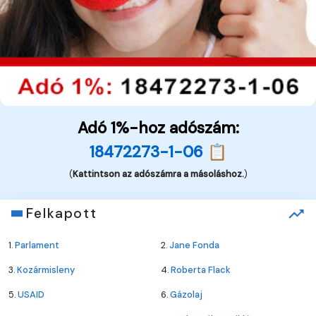
Adó 1%-hoz adószám:
18472273-1-06 📋
(
Kattintson az adószámra a másoláshoz.
)
Felkapott
1.
Parlament
2.
Jane Fonda
3.
Kozármisleny
4.
Roberta Flack
5.
USAID
6.
Gázolaj