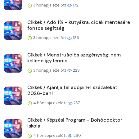
3 hónapja ezelőtt
172
Cikkek / Adó 1% - kutyákra, cicák mentésére
fontos segítség
3 hónapja ezelőtt
186
Cikkek / Menstruációs szegénység: nem
kellene így lennie
3 hónapja ezelőtt
229
Cikkek / Ajánlja fel adója 1+1 százalékát
2026-ban!
4 hónapja ezelőtt
237
Cikkek / Képzési Program – Bohócdoktor
Iskola
4 hónapja ezelőtt
280