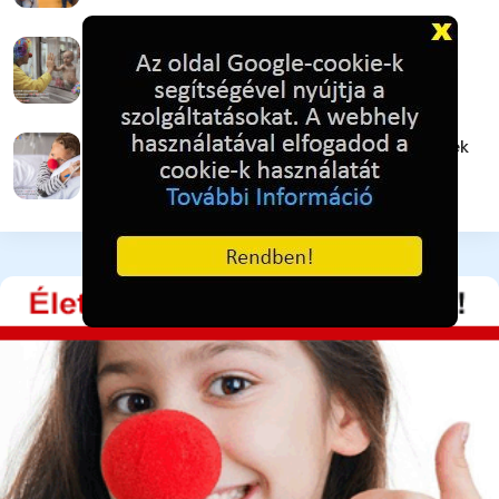
Galéria / Mosoly, adó 1% támogatással
4 hónapja ezelőtt
230
Galéria / Bohócdoktorok, Adó 1% gyermekek
4 hónapja ezelőtt
254