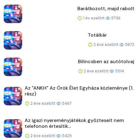
Barátkozott, majd rabolt
1 év ezelőtt
5736
Totálkár
2 éve ezelőtt
5672
Bilincsben az autótolvaj
2 éve ezelőtt
5514
Az "ANKH" Az Örök Élet Egyháza közleménye (1.
rész)
2 éve ezelőtt
5467
Az igazi nyereményjátékok győzteseit nem
telefonon értesítik...
2 éve ezelőtt
5429