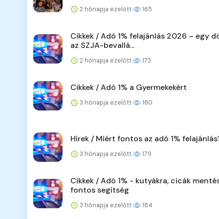
2 hónapja ezelőtt
165
Cikkek / Adó 1% felajánlás 2026 – egy d
az SZJA-bevallá...
2 hónapja ezelőtt
173
Cikkek / Adó 1% a Gyermekekért
3 hónapja ezelőtt
180
Hírek / Miért fontos az adó 1% felajánlás
3 hónapja ezelőtt
179
Cikkek / Adó 1% - kutyákra, cicák menté
fontos segítség
3 hónapja ezelőtt
184