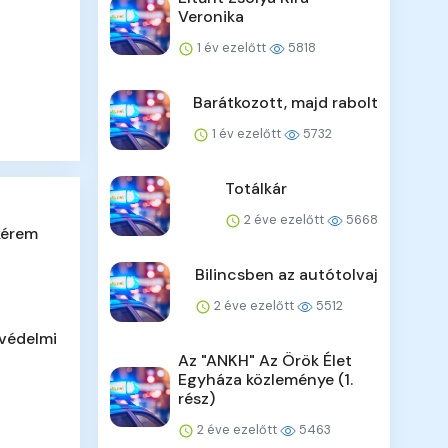
Veronika
1 év ezelőtt
5818
Barátkozott, majd rabolt
1 év ezelőtt
5732
Totálkár
2 éve ezelőtt
5668
kérem
Bilincsben az autótolvaj
2 éve ezelőtt
5512
tvédelmi
Az "ANKH" Az Örök Élet
Egyháza közleménye (1.
rész)
2 éve ezelőtt
5463