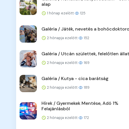
alap
1 hónap ezelőtt
125
Galéria / Játék, nevetés a bohócdoktoro
2 hónapja ezelőtt
152
Galéria / Utcán születtek, felelőtlen álla
2 hónapja ezelőtt
169
Galéria / Kutya - cica barátság
2 hónapja ezelőtt
189
Hírek / Gyermekek Mentése, Adó 1%
Felajánlásból
2 hónapja ezelőtt
172