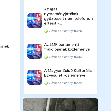
Az igazi
nyereményjátékok
győzteseit nem telefonon
értesítik...
2 éve ezelőtt
5426
Az LMP parlamenti
kinek
frakciójának közleménye
2 éve ezelőtt
5343
A Magyar Zsidó Kulturális
Egyesület közleménye
2 éve ezelőtt
5298