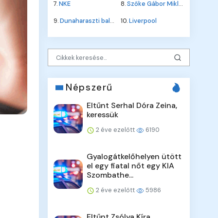
7.
NKE
8.
Szőke Gábor Miklós
9.
Dunaharaszti baleset
10.
Liverpool
Népszerű
Eltűnt Serhal Dóra Zeina,
keressük
2 éve ezelőtt
6190
Gyalogátkelőhelyen ütött
el egy fiatal nőt egy KIA
Szombathe...
2 éve ezelőtt
5986
Eltűnt Zsólya Kíra