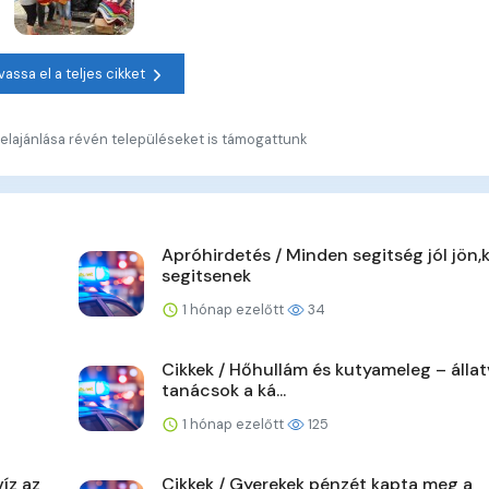
vassa el a teljes cikket
felajánlása révén településeket is támogattunk
Apróhirdetés / Minden segitség jól jön,
segitsenek
1 hónap ezelőtt
34
Cikkek / Hőhullám és kutyameleg – álla
tanácsok a ká...
1 hónap ezelőtt
125
íz az
Cikkek / Gyerekek pénzét kapta meg a