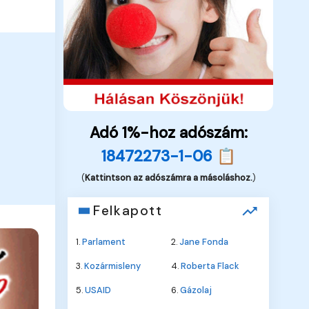
Adó 1%-hoz adószám:
18472273-1-06 📋
(
Kattintson az adószámra a másoláshoz.
)
Felkapott
1.
Parlament
2.
Jane Fonda
3.
Kozármisleny
4.
Roberta Flack
5.
USAID
6.
Gázolaj