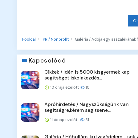
Ol
Főoldal
PR / Nonprofit
Galéria / Adója egy százalékának 
Kapcsolódó
Cikkek / Idén is 5000 kisgyermek kap
segítséget iskolakezdés...
10 órája ezelőtt
10
Apróhirdetés / Nagyszükségünk van
segitségre,kérem segitsene...
1 hónap ezelőtt
31
Galéria / Hőhullám, kutyavédelem - sok v