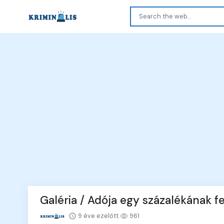
Galéria / Adója egy százalékának f
9 éve ezelőtt
961