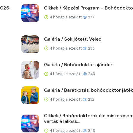
 2026-
Cikkek / Képzési Program – Bohócdoktor
4 hónapja ezelőtt
277
Galéria / Sok jótett, Veled
4 hónapja ezelőtt
235
Galéria / Bohócdoktor ajándék
4 hónapja ezelőtt
243
Galéria / Barátkozás, bohócdoktor játék
4 hónapja ezelőtt
232
Cikkek / Bohócdoktorok élelmiszercso
várták a lakoss...
4 hónapja ezelőtt
249