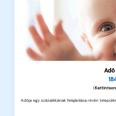
Adó
18
(
Kattintson
Adója egy százalékának felajánlása révén települ