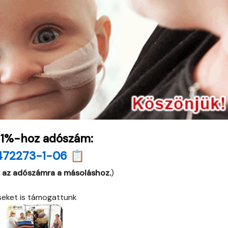
 1%-hoz adószám:
472273-1-06 📋
 az adószámra a másoláshoz.
)
éseket is támogattunk