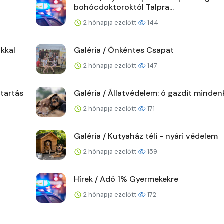
bohócdoktoroktól Talpra...
2 hónapja ezelőtt
144
kkal
Galéria / Önkéntes Csapat
2 hónapja ezelőtt
147
ttartás
Galéria / Állatvédelem: ó gazdit minden
2 hónapja ezelőtt
171
Galéria / Kutyaház téli - nyári védelem
2 hónapja ezelőtt
159
Hírek / Adó 1% Gyermekekre
2 hónapja ezelőtt
172