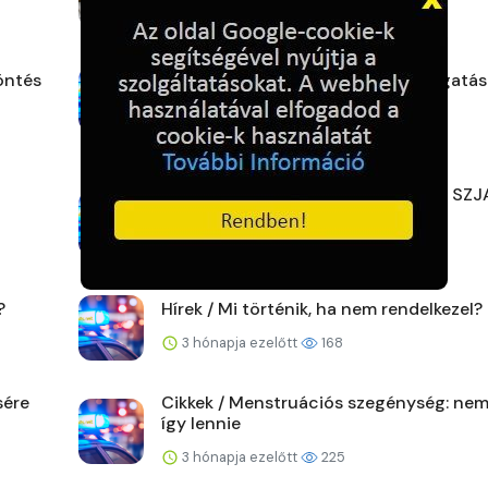
2 hónapja ezelőtt
180
öntés
Hírek / Adó 1% Bohócdoktor támogatás
2 hónapja ezelőtt
152
Hírek / Hova érdemes felajánlani az SZJ
ot?
3 hónapja ezelőtt
179
?
Hírek / Mi történik, ha nem rendelkezel?
3 hónapja ezelőtt
168
sére
Cikkek / Menstruációs szegénység: nem
így lennie
3 hónapja ezelőtt
225