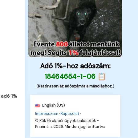
Adó 1%-hoz adószám:
18464654-1-06 📋
(
Kattintson az adószámra a másoláshoz.
)
 adó 1%
English (US)
Impresszum
·
Kapcsolat
·
© Kék hírek, bűnügyek, balesetek -
Kriminális 2026. Minden jog fenttartva