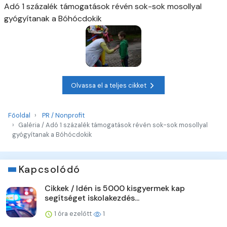
Adó 1 százalék támogatások révén sok-sok mosollyal
gyógyítanak a Bóhócdokik
Olvassa el a teljes cikket
Főoldal
PR / Nonprofit
Galéria / Adó 1 százalék támogatások révén sok-sok mosollyal
gyógyítanak a Bóhócdokik
Kapcsolódó
Cikkek / Idén is 5000 kisgyermek kap
segítséget iskolakezdés...
1 óra ezelőtt
1