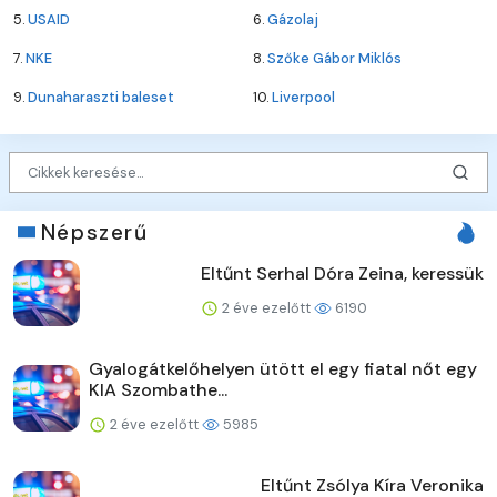
5.
USAID
6.
Gázolaj
7.
NKE
8.
Szőke Gábor Miklós
9.
Dunaharaszti baleset
10.
Liverpool
Népszerű
Eltűnt Serhal Dóra Zeina, keressük
2 éve ezelőtt
6190
Gyalogátkelőhelyen ütött el egy fiatal nőt egy
KIA Szombathe...
2 éve ezelőtt
5985
Eltűnt Zsólya Kíra Veronika