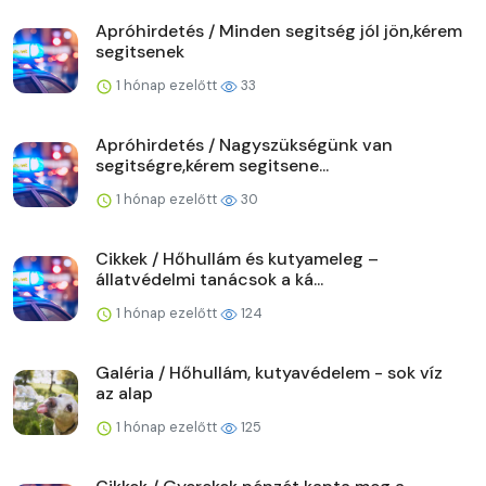
Apróhirdetés / Minden segitség jól jön,kérem
segitsenek
1 hónap ezelőtt
33
Apróhirdetés / Nagyszükségünk van
segitségre,kérem segitsene...
1 hónap ezelőtt
30
Cikkek / Hőhullám és kutyameleg –
állatvédelmi tanácsok a ká...
1 hónap ezelőtt
124
Galéria / Hőhullám, kutyavédelem - sok víz
az alap
1 hónap ezelőtt
125