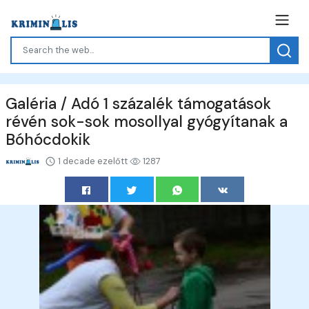
Galéria / Adó 1 százalék támogatások
révén sok-sok mosollyal gyógyítanak a
Bóhócdokik
1 decade ezelőtt
1287