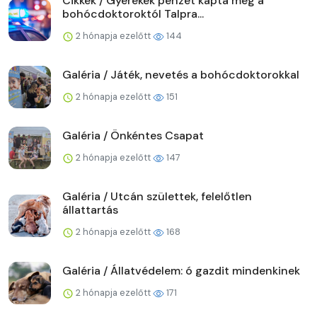
Cikkek / Gyerekek pénzét kapta meg a
bohócdoktoroktól Talpra...
2 hónapja ezelőtt
144
Galéria / Játék, nevetés a bohócdoktorokkal
2 hónapja ezelőtt
151
Galéria / Önkéntes Csapat
2 hónapja ezelőtt
147
Galéria / Utcán születtek, felelőtlen
állattartás
2 hónapja ezelőtt
168
Galéria / Állatvédelem: ó gazdit mindenkinek
2 hónapja ezelőtt
171