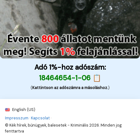
Adó 1%-hoz adószám:
18464654-1-06 📋
(
Kattintson az adószámra a másoláshoz.
)
English (US)
Impresszum
·
Kapcsolat
·
© Kék hírek, bűnügyek, balesetek - Kriminális 2026. Minden jog
fenttartva