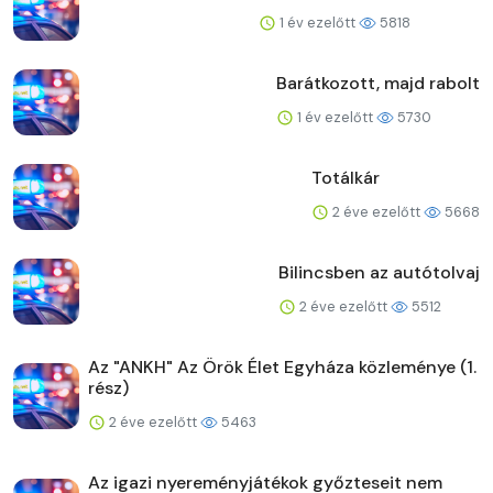
1 év ezelőtt
5818
Barátkozott, majd rabolt
1 év ezelőtt
5730
Totálkár
2 éve ezelőtt
5668
Bilincsben az autótolvaj
2 éve ezelőtt
5512
Az "ANKH" Az Örök Élet Egyháza közleménye (1.
rész)
2 éve ezelőtt
5463
Az igazi nyereményjátékok győzteseit nem