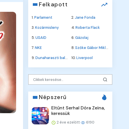
Felkapott
1.
Parlament
2.
Jane Fonda
3.
Kozármisleny
4.
Roberta Flack
5.
USAID
6.
Gázolaj
7.
NKE
8.
Szőke Gábor Miklós
9.
Dunaharaszti baleset
10.
Liverpool
Népszerű
Eltűnt Serhal Dóra Zeina,
keressük
2 éve ezelőtt
6190