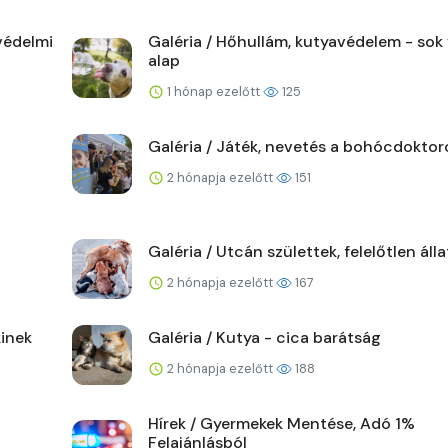
védelmi
Galéria / Hőhullám, kutyavédelem - sok 
alap
1 hónap ezelőtt
125
Galéria / Játék, nevetés a bohócdoktor
2 hónapja ezelőtt
151
Galéria / Utcán születtek, felelőtlen áll
2 hónapja ezelőtt
167
kinek
Galéria / Kutya - cica barátság
2 hónapja ezelőtt
188
Hírek / Gyermekek Mentése, Adó 1%
Felajánlásból