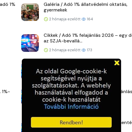
 adó 1%
Galéria / Adó 1% állatvédelmi oktatás,
gyermekek
2 hónapja ezelőtt
164
Cikkek / Adó 1% felajánlás 2026 – egy 
az SZJA-bevallá...
2 hónapja ezelőtt
173
Cikkek / Adó 1% a Gyermekekért
3 hónapja ezelőtt
180
A 1%-
Hírek / Miért fontos az adó 1% felajánlá
3 hónapja ezelőtt
177
Cikkek / Adó 1% - kutyákra, cicák ment
fontos segítség