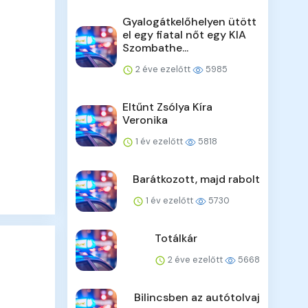
Gyalogátkelőhelyen ütött
el egy fiatal nőt egy KIA
Szombathe...
2 éve ezelőtt
5985
Eltűnt Zsólya Kíra
Veronika
1 év ezelőtt
5818
Barátkozott, majd rabolt
1 év ezelőtt
5730
Totálkár
2 éve ezelőtt
5668
Bilincsben az autótolvaj