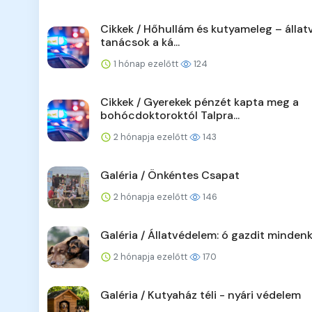
Cikkek / Hőhullám és kutyameleg – állat
tanácsok a ká...
1 hónap ezelőtt
124
Cikkek / Gyerekek pénzét kapta meg a
bohócdoktoroktól Talpra...
2 hónapja ezelőtt
143
Galéria / Önkéntes Csapat
2 hónapja ezelőtt
146
Galéria / Állatvédelem: ó gazdit minden
2 hónapja ezelőtt
170
Galéria / Kutyaház téli - nyári védelem