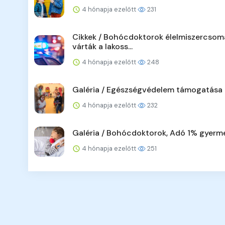
4 hónapja ezelőtt
231
Cikkek / Bohócdoktorok élelmiszercsom
várták a lakoss...
4 hónapja ezelőtt
248
Galéria / Egészségvédelem támogatása
4 hónapja ezelőtt
232
Galéria / Bohócdoktorok, Adó 1% gyerm
4 hónapja ezelőtt
251