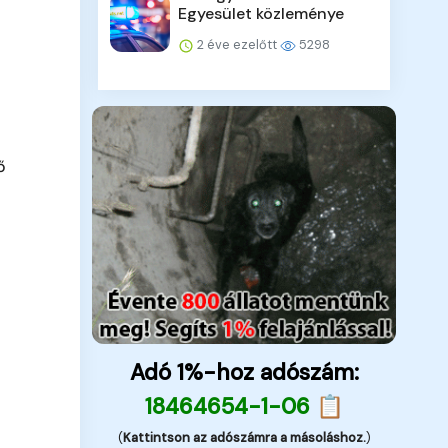
Egyesület közleménye
2 éve ezelőtt
5298
ő
Adó 1%-hoz adószám:
18464654-1-06 📋
(
Kattintson az adószámra a másoláshoz.
)