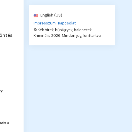
English (US)
Impresszum
·
Kapcsolat
·
© Kék hírek, bűnügyek, balesetek -
döntés
Kriminális 2026. Minden jog fenttartva
s?
ésére