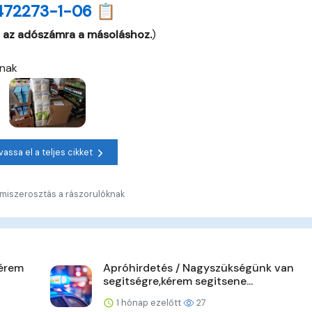
472273-1-06 📋
 az adószámra a másoláshoz.
)
knak
vassa el a teljes cikket
lmiszerosztás a rászorulóknak
kérem
Apróhirdetés / Nagyszükségünk van
segitségre,kérem segitsene...
1 hónap ezelőtt
27