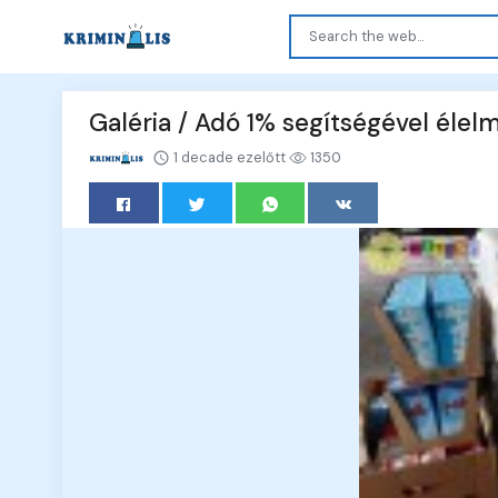
Galéria / Adó 1% segítségével élel
1 decade ezelőtt
1350