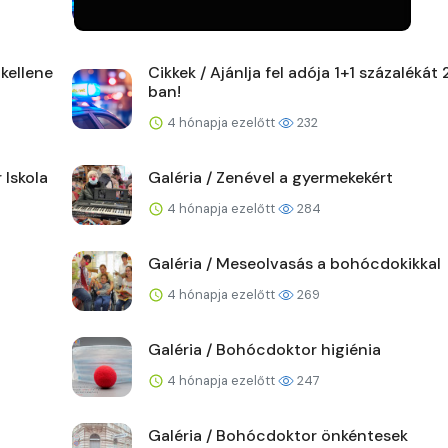
3 hónapja ezelőtt
183
kellene
Cikkek / Ajánlja fel adója 1+1 százalékát
ban!
4 hónapja ezelőtt
232
 Iskola
Galéria / Zenével a gyermekekért
4 hónapja ezelőtt
284
Galéria / Meseolvasás a bohócdokikkal
4 hónapja ezelőtt
269
Galéria / Bohócdoktor higiénia
4 hónapja ezelőtt
247
Galéria / Bohócdoktor önkéntesek