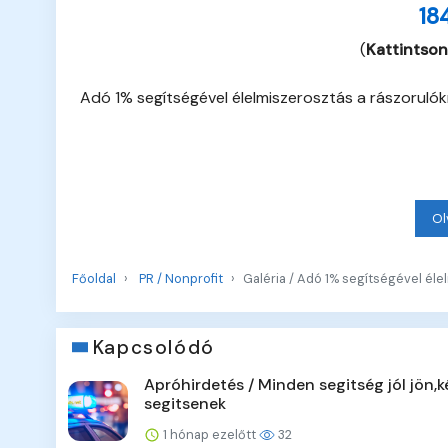
18
(
Kattintson
Adó 1% segítségével élelmiszerosztás a rászoruló
Ol
Főoldal
PR / Nonprofit
Galéria / Adó 1% segítségével éle
Kapcsolódó
Apróhirdetés / Minden segitség jól jön,
segitsenek
1 hónap ezelőtt
32