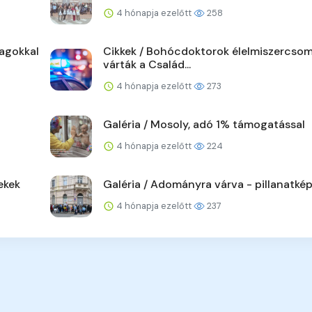
4 hónapja ezelőtt
258
agokkal
Cikkek / Bohócdoktorok élelmiszercso
várták a Család...
4 hónapja ezelőtt
273
Galéria / Mosoly, adó 1% támogatással
4 hónapja ezelőtt
224
ekek
Galéria / Adományra várva - pillanatké
4 hónapja ezelőtt
237