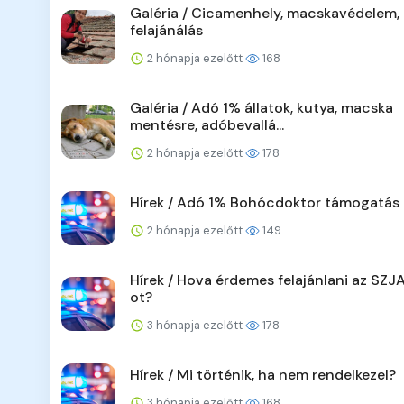
Galéria / Cicamenhely, macskavédelem,
felajánálás
2 hónapja ezelőtt
168
Galéria / Adó 1% állatok, kutya, macska
mentésre, adóbevallá...
2 hónapja ezelőtt
178
Hírek / Adó 1% Bohócdoktor támogatás
2 hónapja ezelőtt
149
Hírek / Hova érdemes felajánlani az SZJ
ot?
3 hónapja ezelőtt
178
Hírek / Mi történik, ha nem rendelkezel?
3 hónapja ezelőtt
168