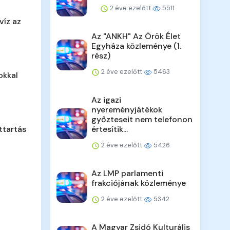
2 éve ezelőtt
5511
víz az
Az "ANKH" Az Örök Élet
Egyháza közleménye (1.
rész)
2 éve ezelőtt
5463
okkal
Az igazi
nyereményjátékok
győzteseit nem telefonon
attartás
értesítik...
2 éve ezelőtt
5426
Az LMP parlamenti
frakciójának közleménye
2 éve ezelőtt
5342
A Magyar Zsidó Kulturális