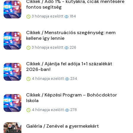
Cikkek / Adó 1% - kutyákra, cicák mentésére
fontos segítség
3 hónapja ezelőtt
184
Cikkek / Menstruációs szegénység: nem
kellene így lennie
3 hónapja ezelőtt
226
Cikkek / Ajánlja fel adója 1+1 százalékát
2026-ban!
4 hónapja ezelőtt
234
Cikkek / Képzési Program – Bohócdoktor
Iskola
4 hónapja ezelőtt
278
Galéria / Zenével a gyermekekért