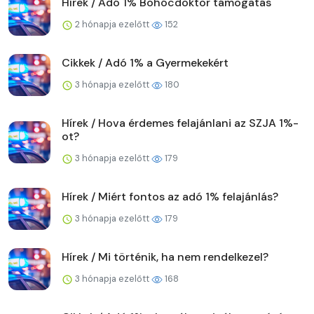
Hírek / Adó 1% Bohócdoktor támogatás
2 hónapja ezelőtt
152
Cikkek / Adó 1% a Gyermekekért
3 hónapja ezelőtt
180
Hírek / Hova érdemes felajánlani az SZJA 1%-
ot?
3 hónapja ezelőtt
179
Hírek / Miért fontos az adó 1% felajánlás?
3 hónapja ezelőtt
179
Hírek / Mi történik, ha nem rendelkezel?
3 hónapja ezelőtt
168