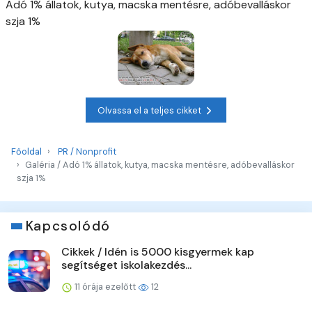
Adó 1% állatok, kutya, macska mentésre, adóbevalláskor
szja 1%
Olvassa el a teljes cikket
Főoldal
PR / Nonprofit
Galéria / Adó 1% állatok, kutya, macska mentésre, adóbevalláskor
szja 1%
Kapcsolódó
Cikkek / Idén is 5000 kisgyermek kap
segítséget iskolakezdés...
11 órája ezelőtt
12