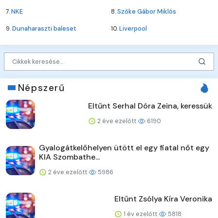
7.
NKE
8.
Szőke Gábor Miklós
9.
Dunaharaszti baleset
10.
Liverpool
Népszerű
Eltűnt Serhal Dóra Zeina, keressük
2 éve ezelőtt
6190
Gyalogátkelőhelyen ütött el egy fiatal nőt egy
KIA Szombathe...
2 éve ezelőtt
5986
Eltűnt Zsólya Kíra Veronika
1 év ezelőtt
5818