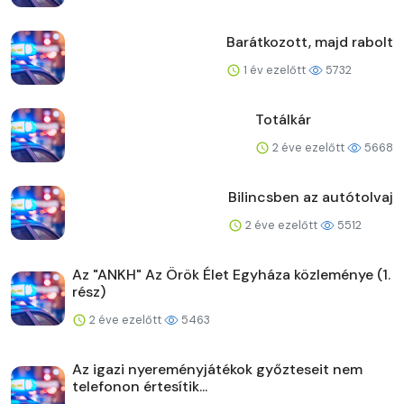
Barátkozott, majd rabolt
1 év ezelőtt
5732
Totálkár
2 éve ezelőtt
5668
Bilincsben az autótolvaj
2 éve ezelőtt
5512
Az "ANKH" Az Örök Élet Egyháza közleménye (1.
rész)
2 éve ezelőtt
5463
Az igazi nyereményjátékok győzteseit nem
telefonon értesítik...