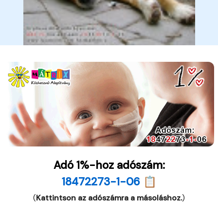
Adó 1%-hoz adószám:
18472273-1-06 📋
(
Kattintson az adószámra a másoláshoz.
)