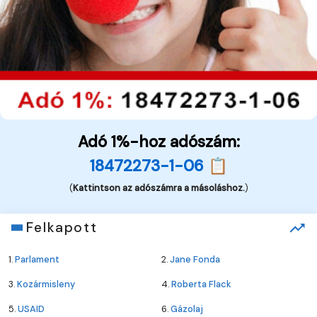
Adó 1%-hoz adószám:
18472273-1-06 📋
(
Kattintson az adószámra a másoláshoz.
)
Felkapott
1.
Parlament
2.
Jane Fonda
3.
Kozármisleny
4.
Roberta Flack
5.
USAID
6.
Gázolaj