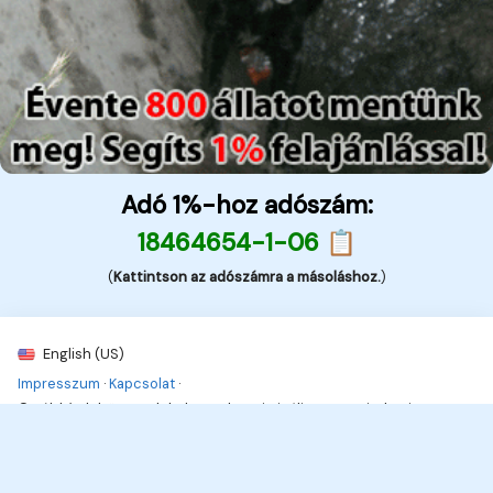
Adó 1%-hoz adószám:
18464654-1-06 📋
(
Kattintson az adószámra a másoláshoz.
)
English (US)
Impresszum
·
Kapcsolat
·
© Kék hírek, bűnügyek, balesetek - Kriminális 2026. Minden jog
fenttartva