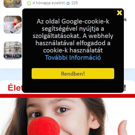
4 hónapja ezelőtt
225
Galéria / Bohócdoktorok, Adó 1% gyermekek
4 hónapja ezelőtt
251
Galéria / Adományra várva - pillanatkép
4 hónapja ezelőtt
239