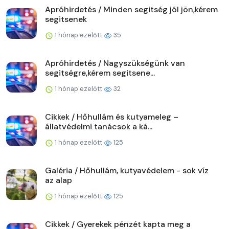
Apróhirdetés / Minden segitség jól jön,kérem
segitsenek
1 hónap ezelőtt
35
Apróhirdetés / Nagyszükségünk van
segitségre,kérem segitsene...
1 hónap ezelőtt
32
Cikkek / Hőhullám és kutyameleg –
állatvédelmi tanácsok a ká...
1 hónap ezelőtt
125
Galéria / Hőhullám, kutyavédelem - sok víz
az alap
1 hónap ezelőtt
125
Cikkek / Gyerekek pénzét kapta meg a