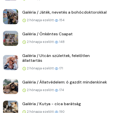
Galéria / Játék, nevetés a bohócdoktorokkal
2 hónapja ezelőtt
154
Galéria / Önkéntes Csapat
2 hónapja ezelőtt
148
Galéria / Utcán születtek, felelőtlen
állattartás
2 hónapja ezelőtt
171
Galéria / Állatvédelem: ó gazdit mindenkinek
2 hónapja ezelőtt
174
Galéria / Kutya - cica barátság
2 hónapja ezelőtt
190