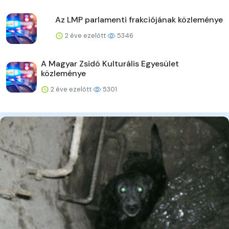
Az LMP parlamenti frakciójának közleménye
2 éve ezelőtt
5346
A Magyar Zsidó Kulturális Egyesület
közleménye
2 éve ezelőtt
5301