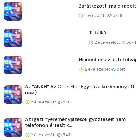
Barátkozott, majd rabolt
1 év ezelőtt
5736
Totálkár
2 éve ezelőtt
5674
Bilincsben az autótolvaj
2 éve ezelőtt
5515
Az "ANKH" Az Örök Élet Egyháza közleménye (1.
rész)
2 éve ezelőtt
5467
Az igazi nyereményjátékok győzteseit nem
telefonon értesítik...
2 éve ezelőtt
5431