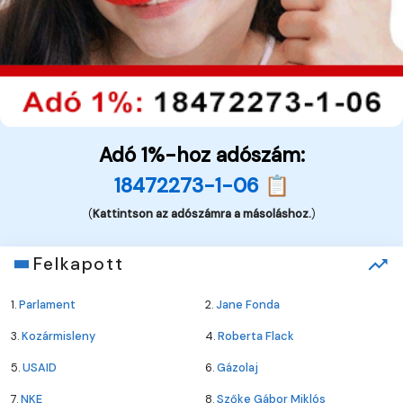
Adó 1%-hoz adószám:
18472273-1-06 📋
(
Kattintson az adószámra a másoláshoz.
)
Felkapott
1.
Parlament
2.
Jane Fonda
3.
Kozármisleny
4.
Roberta Flack
5.
USAID
6.
Gázolaj
7.
NKE
8.
Szőke Gábor Miklós