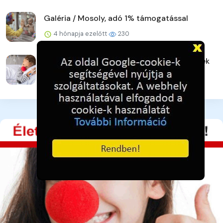
Galéria / Mosoly, adó 1% támogatással
4 hónapja ezelőtt
230
Galéria / Bohócdoktorok, Adó 1% gyermekek
4 hónapja ezelőtt
254