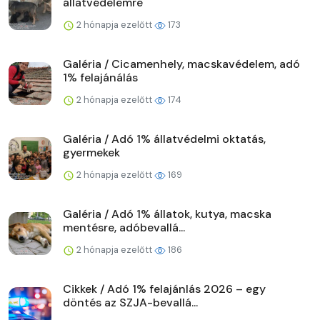
állatvédelemre
2 hónapja ezelőtt
173
Galéria / Cicamenhely, macskavédelem, adó
1% felajánálás
2 hónapja ezelőtt
174
Galéria / Adó 1% állatvédelmi oktatás,
gyermekek
2 hónapja ezelőtt
169
Galéria / Adó 1% állatok, kutya, macska
mentésre, adóbevallá...
2 hónapja ezelőtt
186
Cikkek / Adó 1% felajánlás 2026 – egy
döntés az SZJA-bevallá...