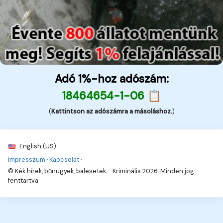
Adó 1%-hoz adószám:
18464654-1-06 📋
(
Kattintson az adószámra a másoláshoz.
)
English (US)
Impresszum
·
Kapcsolat
·
© Kék hírek, bűnügyek, balesetek - Kriminális 2026. Minden jog
fenttartva