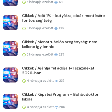
3 hónapja ezelőtt
172
Cikkek / Adó 1% - kutyákra, cicák mentésére
fontos segítség
3 hónapja ezelőtt
186
Cikkek / Menstruációs szegénység: nem
kellene így lennie
3 hónapja ezelőtt
229
Cikkek / Ajánlja fel adója 1+1 százalékát
2026-ban!
4 hónapja ezelőtt
237
Cikkek / Képzési Program – Bohócdoktor
Iskola
4 hónapja ezelőtt
280