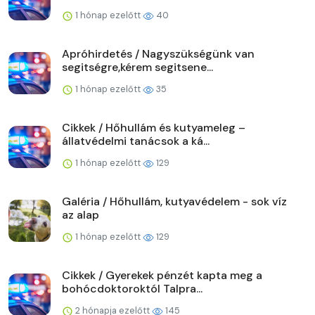
1 hónap ezelőtt
40
Apróhirdetés / Nagyszükségünk van
segitségre,kérem segitsene...
1 hónap ezelőtt
35
Cikkek / Hőhullám és kutyameleg –
állatvédelmi tanácsok a ká...
1 hónap ezelőtt
129
Galéria / Hőhullám, kutyavédelem - sok víz
az alap
1 hónap ezelőtt
129
Cikkek / Gyerekek pénzét kapta meg a
bohócdoktoroktól Talpra...
2 hónapja ezelőtt
145