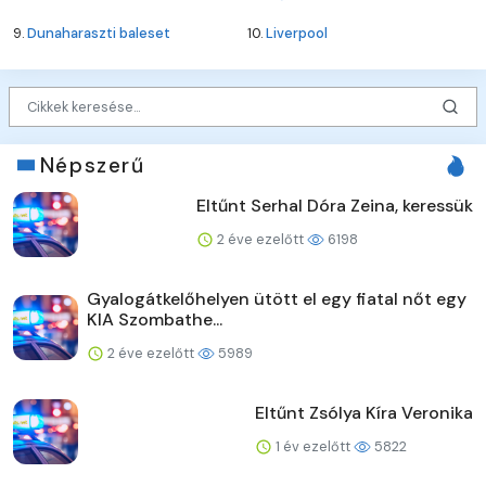
9.
Dunaharaszti baleset
10.
Liverpool
Népszerű
Eltűnt Serhal Dóra Zeina, keressük
2 éve ezelőtt
6198
Gyalogátkelőhelyen ütött el egy fiatal nőt egy
KIA Szombathe...
2 éve ezelőtt
5989
Eltűnt Zsólya Kíra Veronika
1 év ezelőtt
5822