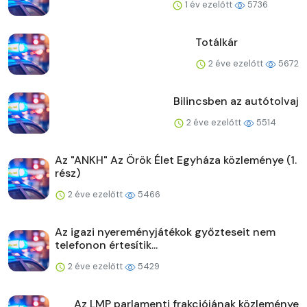
1 év ezelőtt
5736
Totálkár
2 éve ezelőtt
5672
Bilincsben az autótolvaj
2 éve ezelőtt
5514
Az "ANKH" Az Örök Élet Egyháza közleménye (1.
rész)
2 éve ezelőtt
5466
Az igazi nyereményjátékok győzteseit nem
telefonon értesítik...
2 éve ezelőtt
5429
Az LMP parlamenti frakciójának közleménye