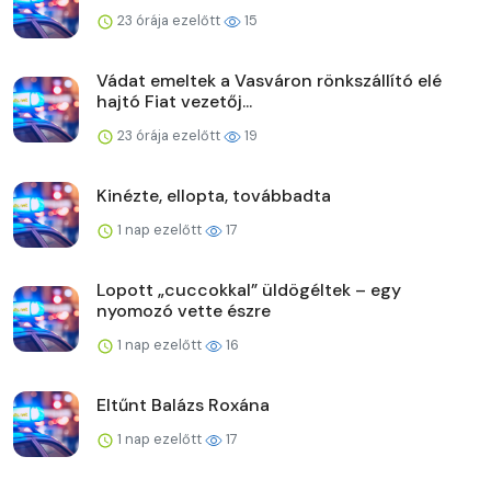
23 órája ezelőtt
15
Vádat emeltek a Vasváron rönkszállító elé
hajtó Fiat vezetőj...
23 órája ezelőtt
19
Kinézte, ellopta, továbbadta
1 nap ezelőtt
17
Lopott „cuccokkal” üldögéltek – egy
nyomozó vette észre
1 nap ezelőtt
16
Eltűnt Balázs Roxána
1 nap ezelőtt
17