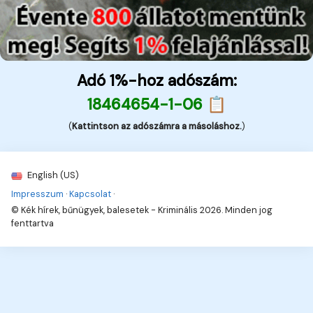
Adó 1%-hoz adószám:
18464654-1-06 📋
(
Kattintson az adószámra a másoláshoz.
)
English (US)
Impresszum
·
Kapcsolat
·
© Kék hírek, bűnügyek, balesetek - Kriminális 2026. Minden jog
fenttartva