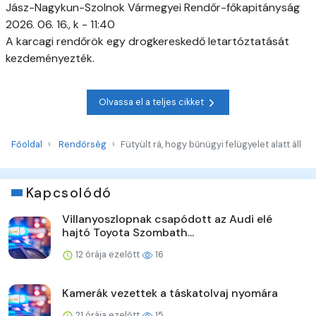
Jász-Nagykun-Szolnok Vármegyei Rendőr-főkapitányság
2026. 06. 16., k - 11:40
A karcagi rendőrök egy drogkereskedő letartóztatását
kezdeményezték.
Olvassa el a teljes cikket
Főoldal
Rendőrség
Fütyült rá, hogy bűnügyi felügyelet alatt áll
Kapcsolódó
Villanyoszlopnak csapódott az Audi elé
hajtó Toyota Szombath...
12 órája ezelőtt
16
Kamerák vezettek a táskatolvaj nyomára
21 órája ezelőtt
15