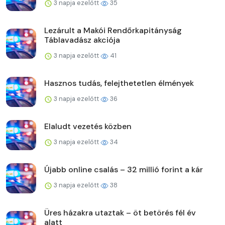
3 napja ezelőtt
35
Lezárult a Makói Rendőrkapitányság
Táblavadász akciója
3 napja ezelőtt
41
Hasznos tudás, felejthetetlen élmények
3 napja ezelőtt
36
Elaludt vezetés közben
3 napja ezelőtt
34
Újabb online csalás – 32 millió forint a kár
3 napja ezelőtt
38
Üres házakra utaztak – öt betörés fél év
alatt