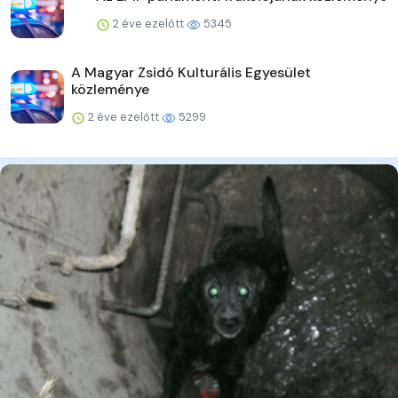
2 éve ezelőtt
5345
A Magyar Zsidó Kulturális Egyesület
közleménye
2 éve ezelőtt
5299