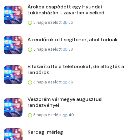
Árokba csapódott egy Hyundai
Lukácsházán - zavartan viselked...
3 napja ezelőtt
35
A rendőrök ott segítenek, ahol tudnak
3 napja ezelőtt
39
Eltakarította a telefonokat, de elfogták a
rendőrök
3 napja ezelőtt
36
Veszprém vármegye augusztusi
rendezvényei
3 napja ezelőtt
40
Karcagi mérleg