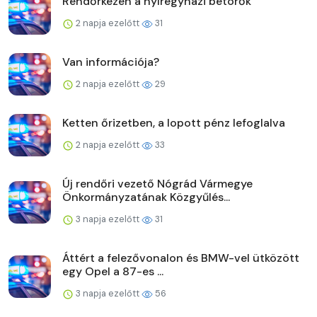
Rendőrkézen a nyíregyházi betörők
2 napja ezelőtt
31
Van információja?
2 napja ezelőtt
29
Ketten őrizetben, a lopott pénz lefoglalva
2 napja ezelőtt
33
Új rendőri vezető Nógrád Vármegye
Önkormányzatának Közgyűlés...
3 napja ezelőtt
31
Áttért a felezővonalon és BMW-vel ütközött
egy Opel a 87-es ...
3 napja ezelőtt
56