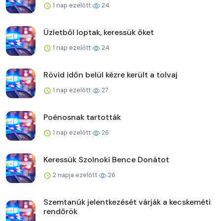
1 nap ezelőtt
24
Üzletből loptak, keressük őket
1 nap ezelőtt
24
Rövid időn belül kézre került a tolvaj
1 nap ezelőtt
27
Poénosnak tartották
1 nap ezelőtt
26
Keressük Szolnoki Bence Donátot
2 napja ezelőtt
26
Szemtanúk jelentkezését várják a kecskeméti
rendőrök