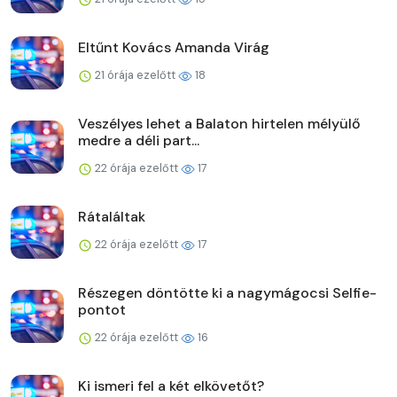
Eltűnt Kovács Amanda Virág
21 órája ezelőtt
18
Veszélyes lehet a Balaton hirtelen mélyülő
medre a déli part...
22 órája ezelőtt
17
Rátaláltak
22 órája ezelőtt
17
Részegen döntötte ki a nagymágocsi Selfie-
pontot
22 órája ezelőtt
16
Ki ismeri fel a két elkövetőt?