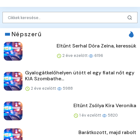
Népszerű
Eltűnt Serhal Dóra Zeina, keressük
2 éve ezelőtt
6196
Gyalogátkelőhelyen ütött el egy fiatal nőt egy
KIA Szombathe...
2 éve ezelőtt
5988
Eltűnt Zsólya Kíra Veronika
1 év ezelőtt
5820
Barátkozott, majd rabolt