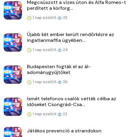
Megcsúszott a vizes úton és Alfa Romeo-t
perdített a körforg...
1 nap ezelőtt
35
Újabb két ember került rendőrkézre az
ingatlanmaffia ügyében...
1 nap ezelőtt
24
Budapesten fogták el az ál-
adománygyűjtőket
1 nap ezelőtt
26
Ismét telefonos csalók vették célba az
időseket Csongrád-Csa...
1 nap ezelőtt
23
Játékos prevenció a strandokon