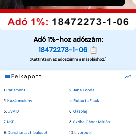
Adó 1%-hoz adószám:
18472273-1-06 📋
(
Kattintson az adószámra a másoláshoz.
)
Felkapott
1.
Parlament
2.
Jane Fonda
3.
Kozármisleny
4.
Roberta Flack
5.
USAID
6.
Gázolaj
7.
NKE
8.
Szőke Gábor Miklós
9.
Dunaharaszti baleset
10.
Liverpool