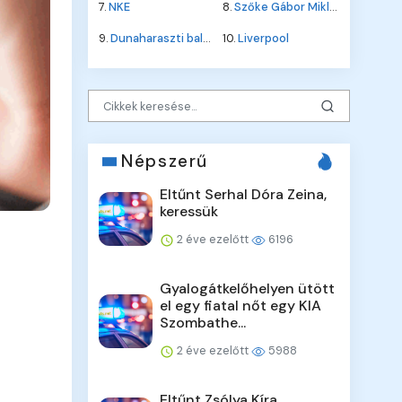
7.
NKE
8.
Szőke Gábor Miklós
9.
Dunaharaszti baleset
10.
Liverpool
Népszerű
Eltűnt Serhal Dóra Zeina,
keressük
2 éve ezelőtt
6196
Gyalogátkelőhelyen ütött
el egy fiatal nőt egy KIA
Szombathe...
2 éve ezelőtt
5988
Eltűnt Zsólya Kíra