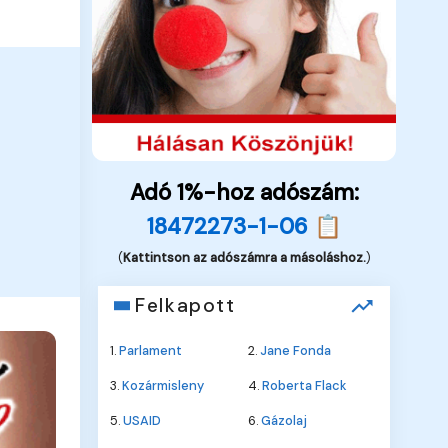
Adó 1%-hoz adószám:
18472273-1-06 📋
(
Kattintson az adószámra a másoláshoz.
)
Felkapott
1.
Parlament
2.
Jane Fonda
3.
Kozármisleny
4.
Roberta Flack
5.
USAID
6.
Gázolaj