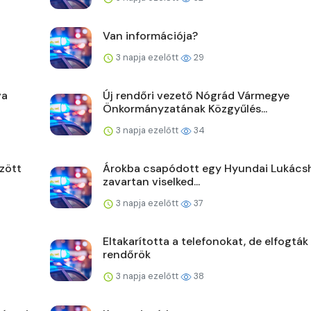
Van információja?
3 napja ezelőtt
29
va
Új rendőri vezető Nógrád Vármegye
Önkormányzatának Közgyűlés...
3 napja ezelőtt
34
zött
Árokba csapódott egy Hyundai Lukács
zavartan viselked...
3 napja ezelőtt
37
Eltakarította a telefonokat, de elfogták
rendőrök
3 napja ezelőtt
38