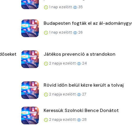
1 nap ezelőtt
35
Budapesten fogták el az ál-adománygy
1 nap ezelőtt
26
időseket
Játékos prevenció a strandokon
2 napja ezelőtt
24
Rövid időn belül kézre került a tolvaj
2 napja ezelőtt
27
Keressük Szolnoki Bence Donátot
2 napja ezelőtt
28