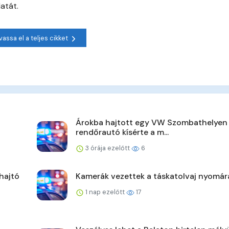
atát.
vassa el a teljes cikket
Árokba hajtott egy VW Szombathelyen
rendőrautó kísérte a m...
3 órája ezelőtt
6
hajtó
Kamerák vezettek a táskatolvaj nyomár
1 nap ezelőtt
17