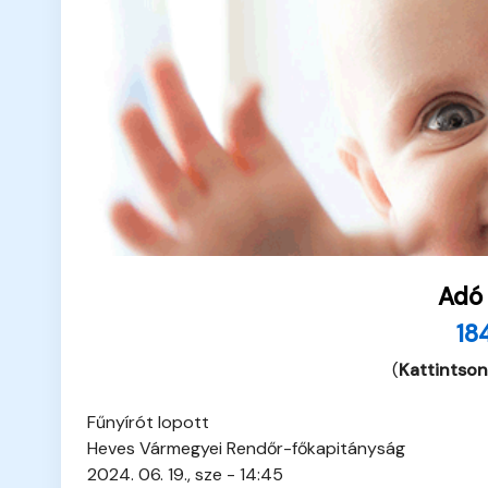
Adó
18
(
Kattintson
Fűnyírót lopott
Heves Vármegyei Rendőr-főkapitányság
2024. 06. 19., sze - 14:45