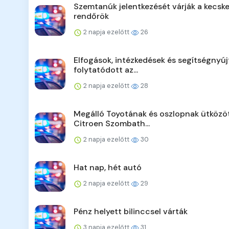
Szemtanúk jelentkezését várják a kecsk
rendőrök
2 napja ezelőtt
26
Elfogások, intézkedések és segítségnyúj
folytatódott az...
2 napja ezelőtt
28
Megálló Toyotának és oszlopnak ütközö
Citroen Szombath...
2 napja ezelőtt
30
Hat nap, hét autó
2 napja ezelőtt
29
Pénz helyett bilinccsel várták
3 napja ezelőtt
31