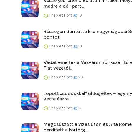
Veszélyes lehet a Balaton hirtelen mély
medre a déli part...
1 nap ezelőtt
19
Részegen döntötte ki a nagymágocsi Se
pontot
1 nap ezelőtt
18
Vádat emeltek a Vasváron rönkszállító e
Fiat vezetőj...
1 nap ezelőtt
20
Lopott „cuccokkal” üldögéltek – egy 
vette észre
1 nap ezelőtt
17
Megcsúszott a vizes úton és Alfa Rome
perdített a körforg...