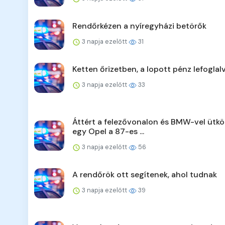
Rendőrkézen a nyíregyházi betörők
3 napja ezelőtt
31
Ketten őrizetben, a lopott pénz lefoglal
3 napja ezelőtt
33
Áttért a felezővonalon és BMW-vel ütkö
egy Opel a 87-es ...
3 napja ezelőtt
56
A rendőrök ott segítenek, ahol tudnak
3 napja ezelőtt
39