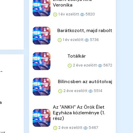
Veronika
1 év ezelőtt
5820
Barátkozott, majd rabolt
1 év ezelőtt
5736
Totálkár
2 éve ezelőtt
5672
 -
Bilincsben az autótolvaj
2 éve ezelőtt
5514
a
Az "ANKH" Az Örök Élet
Egyháza közleménye (1.
rész)
2 éve ezelőtt
5467