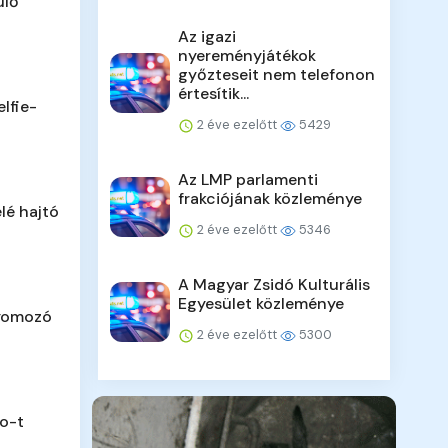
ülő
Az igazi
nyereményjátékok
győzteseit nem telefonon
értesítik...
lfie-
2 éve ezelőtt
5429
Az LMP parlamenti
frakciójának közleménye
lé hajtó
2 éve ezelőtt
5346
A Magyar Zsidó Kulturális
Egyesület közleménye
nyomozó
2 éve ezelőtt
5300
o-t