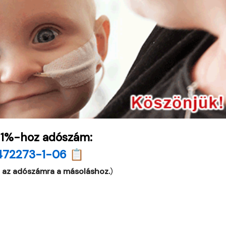
 1%-hoz adószám:
472273-1-06 📋
 az adószámra a másoláshoz.
)