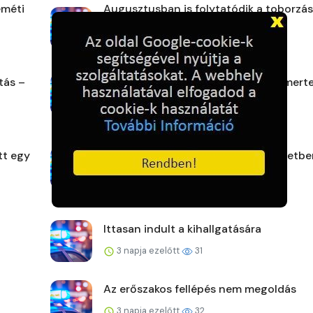
eméti
Augusztusban is folytatódik a toborzás
Tolnában
2 napja ezelőtt
25
tás –
A kamera rögzítette, a rendőr felismert
2 napja ezelőtt
30
tt egy
Kiürítés és lezárás az I. és a XI. kerületb
2 napja ezelőtt
30
Ittasan indult a kihallgatására
3 napja ezelőtt
31
Az erőszakos fellépés nem megoldás
3 napja ezelőtt
32