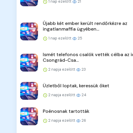
1 nap ezelőtt
21
Újabb két ember került rendőrkézre az
ingatlanmaffia ügyében...
1 nap ezelőtt
25
Ismét telefonos csalók vették célba az 
Csongrád-Csa...
2 napja ezelőtt
23
Üzletből loptak, keressük őket
2 napja ezelőtt
24
Poénosnak tartották
2 napja ezelőtt
26