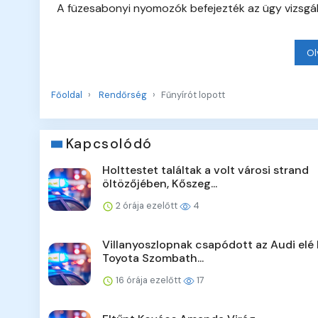
A füzesabonyi nyomozók befejezték az ügy vizsgál
Ol
Főoldal
Rendőrség
Fűnyírót lopott
Kapcsolódó
Holttestet találtak a volt városi strand
öltözőjében, Kőszeg...
2 órája ezelőtt
4
Villanyoszlopnak csapódott az Audi elé 
Toyota Szombath...
16 órája ezelőtt
17