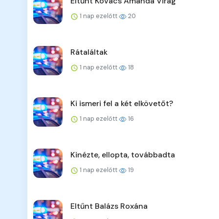
Eltűnt Kovács Amanda Virág
1 nap ezelőtt
20
Rátaláltak
1 nap ezelőtt
18
Ki ismeri fel a két elkövetőt?
1 nap ezelőtt
16
Kinézte, ellopta, továbbadta
1 nap ezelőtt
19
Eltűnt Balázs Roxána