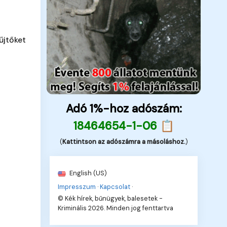
űjtőket
Adó 1%-hoz adószám:
18464654-1-06 📋
(
Kattintson az adószámra a másoláshoz.
)
English (US)
Impresszum
·
Kapcsolat
·
© Kék hírek, bűnügyek, balesetek -
Kriminális 2026. Minden jog fenttartva