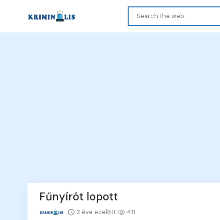
Fűnyírót lopott
2 éve ezelőtt
411