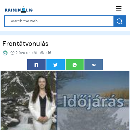
Frontátvonulás
2 éve ezelőtt
416