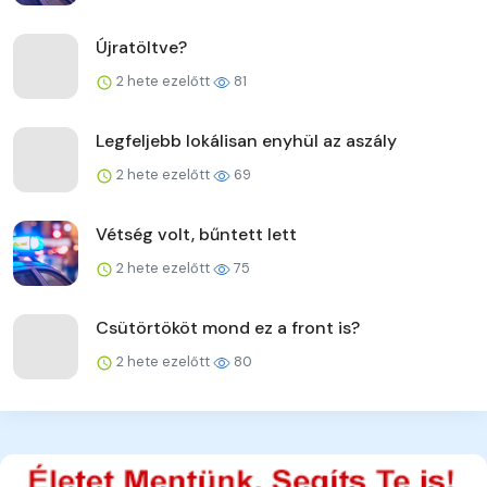
Újratöltve?
2 hete ezelőtt
81
Legfeljebb lokálisan enyhül az aszály
2 hete ezelőtt
69
Vétség volt, bűntett lett
2 hete ezelőtt
75
Csütörtököt mond ez a front is?
2 hete ezelőtt
80