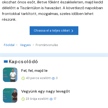
okozhat ónos esőt, illetve főként északkeleten, majd kedd
délelőtt a Tiszántúlon is havazást. A következő napokban
frontokkal tarkított, mozgalmas, szeles időben lehet
részünk.
Olvassa el a teljes cikket
Főoldal
Vegyes
Frontátvonulás
Kapcsolódó
Fel, fel, majd le
43 perce ezelőtt
3
Vegyünk egy nagy levegőt
23 órája ezelőtt
17