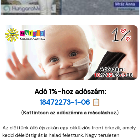
Adó 1%-hoz adószám:
18472273-1-06 📋
(
Kattintson az adószámra a másoláshoz.
)
Az előttünk álló éjszakán egy okklúziós front érkezik, amely
kedd délelőttig át is halad felettünk. Nagy területen