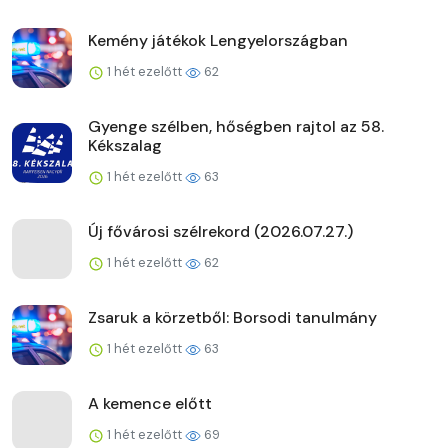
Kemény játékok Lengyelországban
1 hét ezelőtt
62
Gyenge szélben, hőségben rajtol az 58.
Kékszalag
1 hét ezelőtt
63
Új fővárosi szélrekord (2026.07.27.)
1 hét ezelőtt
62
Zsaruk a körzetből: Borsodi tanulmány
1 hét ezelőtt
63
A kemence előtt
1 hét ezelőtt
69