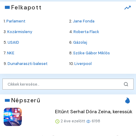
Felkapott
1.
Parlament
2.
Jane Fonda
3.
Kozármisleny
4.
Roberta Flack
5.
USAID
6.
Gázolaj
7.
NKE
8.
Szőke Gábor Miklós
9.
Dunaharaszti baleset
10.
Liverpool
Népszerű
Eltűnt Serhal Dóra Zeina, keressük
2 éve ezelőtt
6198