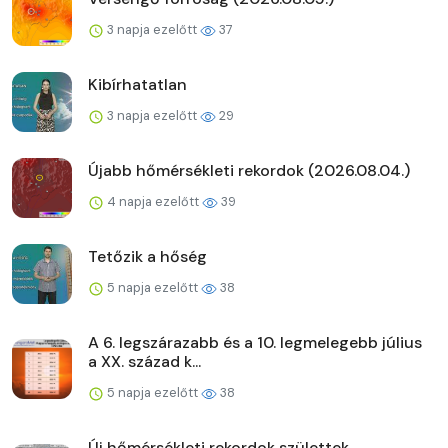
3 napja ezelőtt
37
Kibírhatatlan
3 napja ezelőtt
29
Újabb hőmérsékleti rekordok (2026.08.04.)
4 napja ezelőtt
39
Tetőzik a hőség
5 napja ezelőtt
38
A 6. legszárazabb és a 10. legmelegebb július
a XX. század k...
5 napja ezelőtt
38
Új hőmérsékleti rekordok születtek