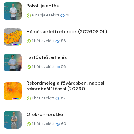
Pokoli jelentés
6 napja ezelőtt
51
Hőmérsékleti rekordok (2026.08.01.)
1 hét ezelőtt
56
Tartós hőterhelés
1 hét ezelőtt
56
Rekordmeleg a fővárosban, nappali
rekordbeállítással (2026.0...
1 hét ezelőtt
57
Örökkön-örökké
1 hét ezelőtt
60