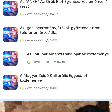
Az "ANKH" Az Örök Élet Egyháza közleménye (1.
rész)
2 éve ezelőtt
5467
Az igazi nyereményjátékok győzteseit nem
telefonon értesítik...
2 éve ezelőtt
5431
Az LMP parlamenti frakciójának közleménye
2 éve ezelőtt
5346
A Magyar Zsidó Kulturális Egyesület
közleménye
2 éve ezelőtt
5301