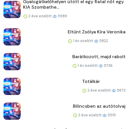
Gyalogátkelőhelyen ütött el egy fiatal nőt egy
KIA Szombathe...
2 éve ezelőtt
5989
Eltűnt Zsólya Kíra Veronika
1 év ezelőtt
5822
Barátkozott, majd rabolt
1 év ezelőtt
5736
Totálkár
2 éve ezelőtt
5673
Bilincsben az autótolvaj
2 éve ezelőtt
5515