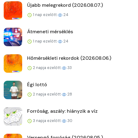
Újabb melegrekord (2026.08.07.)
1 nap ezelőtt
24
Átmeneti mérséklés
1 nap ezelőtt
24
Hőmérsékleti rekordok (2026.08.06.)
2 napja ezelőtt
33
Égi lottó
2 napja ezelőtt
28
Forróság, aszály: hiányzik a víz
3 napja ezelőtt
30
Versengő forróság (2026.08.05.)