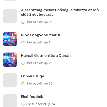
A szárazság mellett hőség is fokozza az idő
előtti növényszá...
1 hét ezelőtt
72
Nincs nagyobb zsaru!
1 hét ezelőtt
71
Hajnali életmentés a Dunán
1 hét ezelőtt
72
Ennyire futja
1 hét ezelőtt
66
Első fecskék
2 hete ezelőtt
74