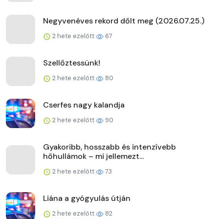
Negyvenéves rekord dőlt meg (2026.07.25.)
2 hete ezelőtt
67
Szellőztessünk!
2 hete ezelőtt
80
Cserfes nagy kalandja
2 hete ezelőtt
90
Gyakoribb, hosszabb és intenzívebb
hőhullámok – mi jellemezt...
2 hete ezelőtt
73
Liána a gyógyulás útján
2 hete ezelőtt
82