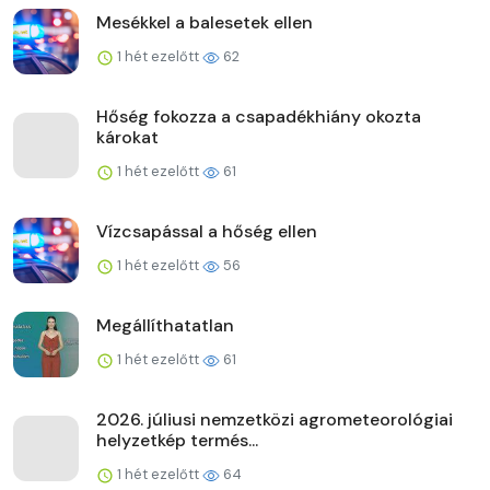
Mesékkel a balesetek ellen
1 hét ezelőtt
62
Hőség fokozza a csapadékhiány okozta
károkat
1 hét ezelőtt
61
Vízcsapással a hőség ellen
1 hét ezelőtt
56
Megállíthatatlan
1 hét ezelőtt
61
2026. júliusi nemzetközi agrometeorológiai
helyzetkép termés...
1 hét ezelőtt
64