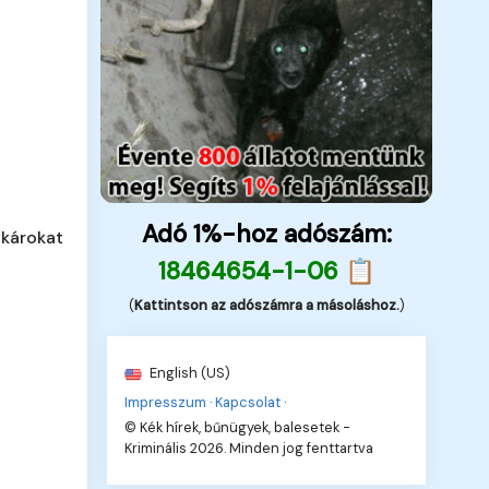
Adó 1%-hoz adószám:
 károkat
18464654-1-06 📋
(
Kattintson az adószámra a másoláshoz.
)
English (US)
Impresszum
·
Kapcsolat
·
© Kék hírek, bűnügyek, balesetek -
Kriminális 2026. Minden jog fenttartva