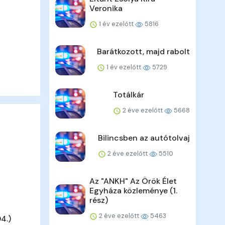
Veronika
1 év ezelőtt
5816
Barátkozott, majd rabolt
1 év ezelőtt
5729
Totálkár
2 éve ezelőtt
5668
Bilincsben az autótolvaj
2 éve ezelőtt
5510
Az "ANKH" Az Örök Élet
Egyháza közleménye (1.
rész)
2 éve ezelőtt
5463
4.)