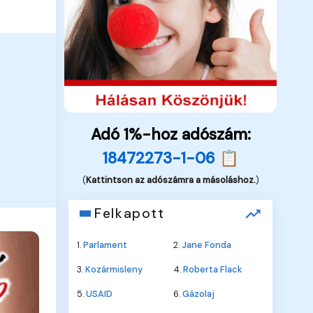
Adó 1%-hoz adószám:
18472273-1-06 📋
(
Kattintson az adószámra a másoláshoz.
)
Felkapott
1.
Parlament
2.
Jane Fonda
3.
Kozármisleny
4.
Roberta Flack
5.
USAID
6.
Gázolaj