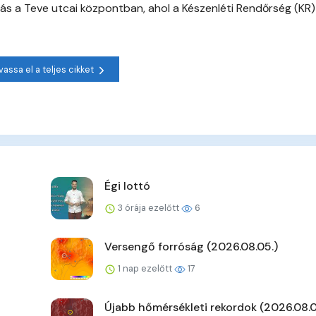
ítás a Teve utcai központban, ahol a Készenléti Rendőrség (KR)
vassa el a teljes cikket
Égi lottó
3 órája ezelőtt
6
Versengő forróság (2026.08.05.)
1 nap ezelőtt
17
Újabb hőmérsékleti rekordok (2026.08.0