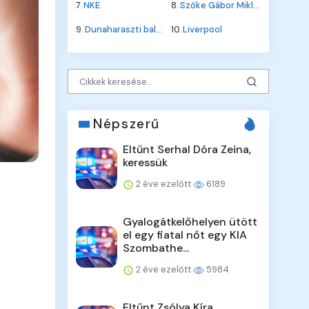
7.
NKE
8.
Szőke Gábor Miklós
9.
Dunaharaszti baleset
10.
Liverpool
Népszerű
Eltűnt Serhal Dóra Zeina,
keressük
2 éve ezelőtt
6189
Gyalogátkelőhelyen ütött
el egy fiatal nőt egy KIA
Szombathe...
2 éve ezelőtt
5984
Eltűnt Zsólya Kíra