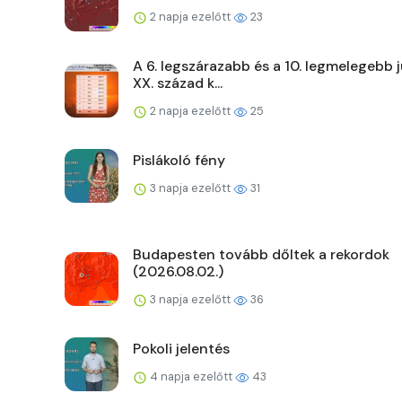
2 napja ezelőtt
23
A 6. legszárazabb és a 10. legmelegebb j
XX. század k...
2 napja ezelőtt
25
Pislákoló fény
3 napja ezelőtt
31
Budapesten tovább dőltek a rekordok
(2026.08.02.)
3 napja ezelőtt
36
Pokoli jelentés
4 napja ezelőtt
43