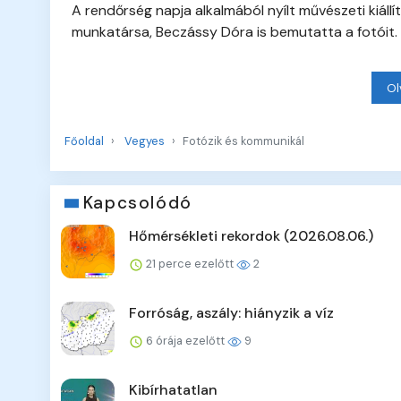
A rendőrség napja alkalmából nyílt művészeti kiáll
munkatársa, Beczássy Dóra is bemutatta a fotóit.
Ol
Főoldal
Vegyes
Fotózik és kommunikál
Kapcsolódó
Hőmérsékleti rekordok (2026.08.06.)
21 perce ezelőtt
2
Forróság, aszály: hiányzik a víz
6 órája ezelőtt
9
Kibírhatatlan