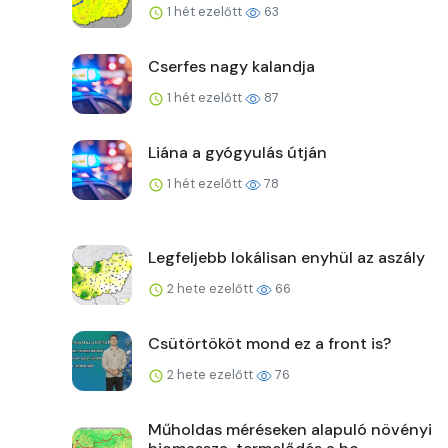
1 hét ezelőtt
63
Cserfes nagy kalandja
1 hét ezelőtt
87
Liána a gyógyulás útján
1 hét ezelőtt
78
Legfeljebb lokálisan enyhül az aszály
2 hete ezelőtt
66
Csütörtököt mond ez a front is?
2 hete ezelőtt
76
Műholdas méréseken alapuló növényi