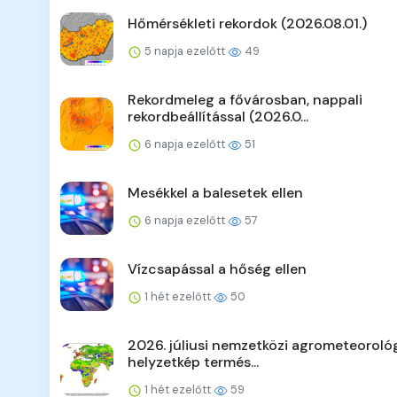
Hőmérsékleti rekordok (2026.08.01.)
5 napja ezelőtt
49
Rekordmeleg a fővárosban, nappali
rekordbeállítással (2026.0...
6 napja ezelőtt
51
Mesékkel a balesetek ellen
6 napja ezelőtt
57
Vízcsapással a hőség ellen
1 hét ezelőtt
50
2026. júliusi nemzetközi agrometeorológ
helyzetkép termés...
1 hét ezelőtt
59