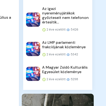
Az igazi
nyereményjátékok
úlius a
győzteseit nem telefonon
értesítik...
2 éve ezelőtt
5426
Az LMP parlamenti
frakciójának közleménye
2 éve ezelőtt
5342
A Magyar Zsidó Kulturális
Egyesület közleménye
2 éve ezelőtt
5298