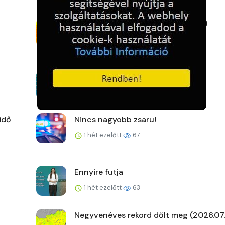
Új fővárosi szélrekord (2026.07.27.)
1 hét ezelőtt
55
A kemence előtt
1 hét ezelőtt
63
idő
Nincs nagyobb zsaru!
1 hét ezelőtt
67
Ennyire futja
1 hét ezelőtt
63
Negyvenéves rekord dőlt meg (2026.07.