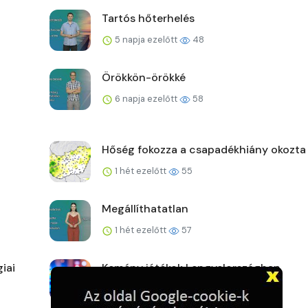
Tartós hőterhelés
5 napja ezelőtt
48
Örökkön-örökké
6 napja ezelőtt
58
Hőség fokozza a csapadékhiány okozta
1 hét ezelőtt
55
Megállíthatatlan
1 hét ezelőtt
57
iai
Kemény játékok Lengyelországban
1 hét ezelőtt
57