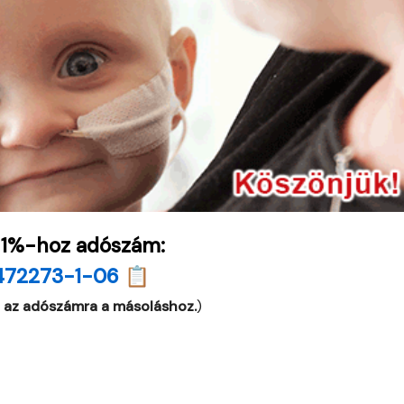
 1%-hoz adószám:
472273-1-06 📋
 az adószámra a másoláshoz.
)