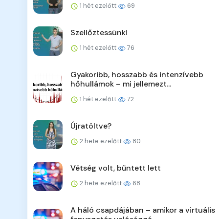
1 hét ezelőtt
69
Szellőztessünk!
1 hét ezelőtt
76
Gyakoribb, hosszabb és intenzívebb
hőhullámok – mi jellemezt...
1 hét ezelőtt
72
Újratöltve?
2 hete ezelőtt
80
Vétség volt, bűntett lett
2 hete ezelőtt
68
A háló csapdájában – amikor a virtuális