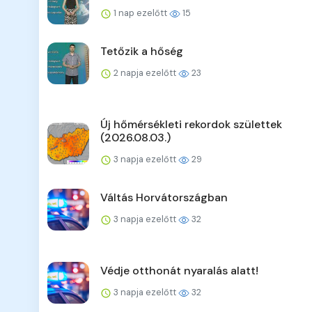
1 nap ezelőtt
15
Tetőzik a hőség
2 napja ezelőtt
23
Új hőmérsékleti rekordok születtek
(2026.08.03.)
3 napja ezelőtt
29
Váltás Horvátországban
3 napja ezelőtt
32
Védje otthonát nyaralás alatt!
3 napja ezelőtt
32