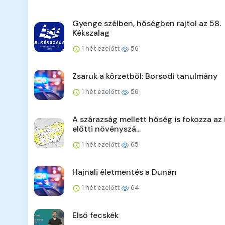
Gyenge szélben, hőségben rajtol az 58.
Kékszalag
1 hét ezelőtt
56
Zsaruk a körzetből: Borsodi tanulmány
1 hét ezelőtt
56
A szárazság mellett hőség is fokozza az 
előtti növényszá...
1 hét ezelőtt
65
Hajnali életmentés a Dunán
1 hét ezelőtt
64
Első fecskék