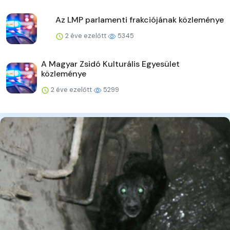
Az LMP parlamenti frakciójának közleménye
2 éve ezelőtt
5345
A Magyar Zsidó Kulturális Egyesület
közleménye
2 éve ezelőtt
5299