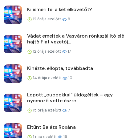
Ki ismeri fel a két elkövetőt?
12 órája ezelőtt
9
Vádat emeltek a Vasváron rönkszállító elé
hajtó Fiat vezetőj...
12 órája ezelőtt
17
Kinézte, ellopta, továbbadta
14 órája ezelőtt
10
Lopott „cuccokkal” üldögéltek – egy
nyomozó vette észre
15 órája ezelőtt
7
Eltűnt Balázs Roxána
1 nap ezelőtt
16