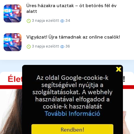
Üres házakra utaztak – öt betörés fél év
alatt
3 napja ezelőtt
34
Vigyázat! Újra támadnak az online csalók!
3 napja ezelőtt
36