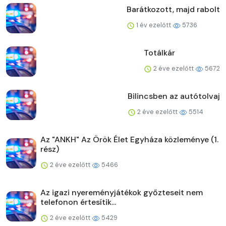
Barátkozott, majd rabolt
1 év ezelőtt
5736
Totálkár
2 éve ezelőtt
5672
Bilincsben az autótolvaj
2 éve ezelőtt
5514
Az "ANKH" Az Örök Élet Egyháza közleménye (1.
rész)
2 éve ezelőtt
5466
Az igazi nyereményjátékok győzteseit nem
telefonon értesítik...
2 éve ezelőtt
5429