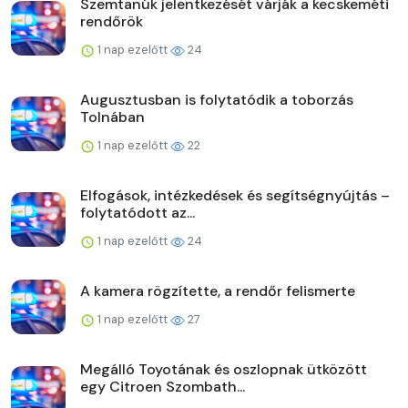
Szemtanúk jelentkezését várják a kecskeméti
rendőrök
1 nap ezelőtt
24
Augusztusban is folytatódik a toborzás
Tolnában
1 nap ezelőtt
22
Elfogások, intézkedések és segítségnyújtás –
folytatódott az...
1 nap ezelőtt
24
A kamera rögzítette, a rendőr felismerte
1 nap ezelőtt
27
Megálló Toyotának és oszlopnak ütközött
egy Citroen Szombath...