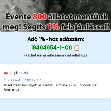
Adó 1%-hoz adószám:
18464654-1-06 📋
(
Kattintson az adószámra a másoláshoz.
)
English (US)
Impresszum
·
Kapcsolat
·
© Kék hírek, bűnügyek, balesetek - Kriminális 2026. Minden jog
fenttartva