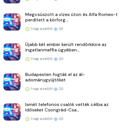
Megcsúszott a vizes úton és Alfa Romeo-t
perdített a körforg...
1 nap ezelőtt
29
Újabb két ember került rendőrkézre az
ingatlanmaffia ügyében...
1 nap ezelőtt
20
Budapesten fogták el az ál-
adománygyűjtőket
1 nap ezelőtt
20
Ismét telefonos csalók vették célba az
időseket Csongrád-Csa...
1 nap ezelőtt
20