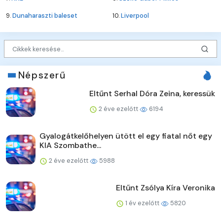
9.
Dunaharaszti baleset
10.
Liverpool
Népszerű
Eltűnt Serhal Dóra Zeina, keressük
2 éve ezelőtt
6194
Gyalogátkelőhelyen ütött el egy fiatal nőt egy
KIA Szombathe...
2 éve ezelőtt
5988
Eltűnt Zsólya Kíra Veronika
1 év ezelőtt
5820