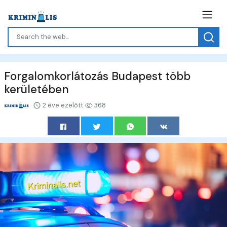
Forgalomkorlátozás Budapest több
kerületében
2 éve ezelőtt
368