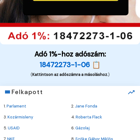
Adó 1%-hoz adószám:
18472273-1-06 📋
(
Kattintson az adószámra a másoláshoz.
)
Felkapott
1.
Parlament
2.
Jane Fonda
3.
Kozármisleny
4.
Roberta Flack
5.
USAID
6.
Gázolaj
7.
NKE
8.
Szőke Gábor Miklós