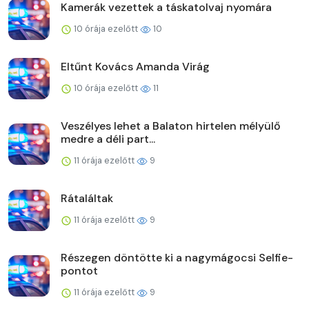
Kamerák vezettek a táskatolvaj nyomára
10 órája ezelőtt
10
Eltűnt Kovács Amanda Virág
10 órája ezelőtt
11
Veszélyes lehet a Balaton hirtelen mélyülő
medre a déli part...
11 órája ezelőtt
9
Rátaláltak
11 órája ezelőtt
9
Részegen döntötte ki a nagymágocsi Selfie-
pontot
11 órája ezelőtt
9