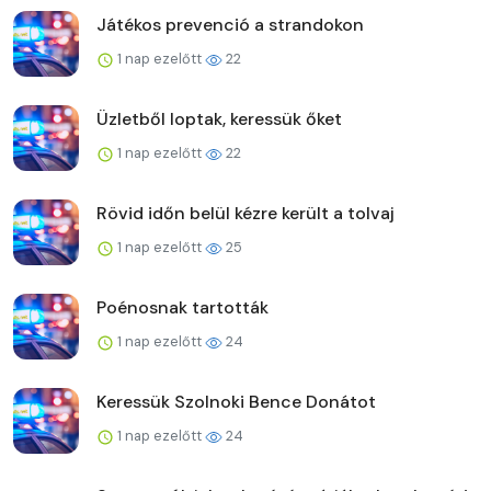
Játékos prevenció a strandokon
1 nap ezelőtt
22
Üzletből loptak, keressük őket
1 nap ezelőtt
22
Rövid időn belül kézre került a tolvaj
1 nap ezelőtt
25
Poénosnak tartották
1 nap ezelőtt
24
Keressük Szolnoki Bence Donátot
1 nap ezelőtt
24