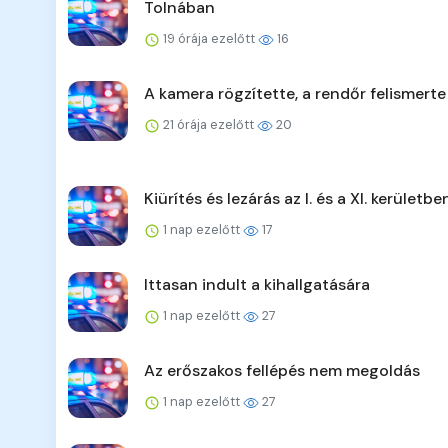
Tolnában
19 órája ezelőtt
16
A kamera rögzítette, a rendőr felismerte
21 órája ezelőtt
20
Kiürítés és lezárás az I. és a XI. kerületbe
1 nap ezelőtt
17
Ittasan indult a kihallgatására
1 nap ezelőtt
27
Az erőszakos fellépés nem megoldás
1 nap ezelőtt
27