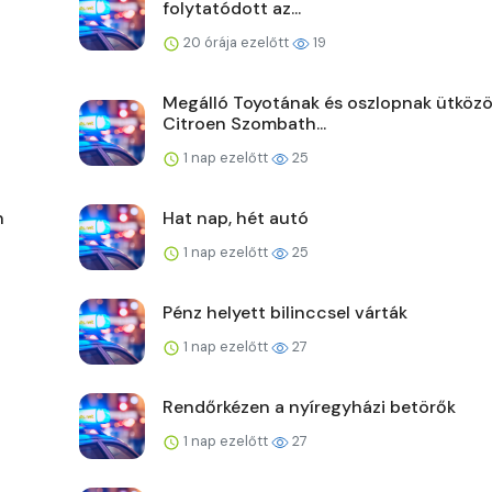
folytatódott az...
20 órája ezelőtt
19
Megálló Toyotának és oszlopnak ütközö
Citroen Szombath...
1 nap ezelőtt
25
n
Hat nap, hét autó
1 nap ezelőtt
25
Pénz helyett bilinccsel várták
1 nap ezelőtt
27
Rendőrkézen a nyíregyházi betörők
1 nap ezelőtt
27