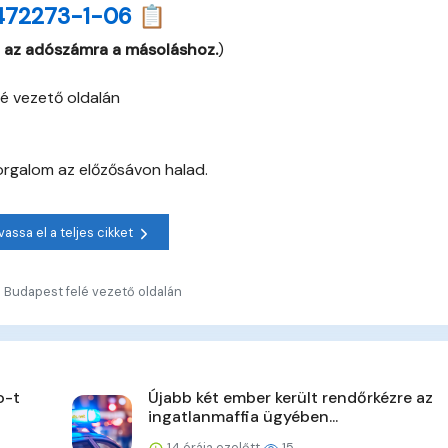
472273-1-06 📋
 az adószámra a másoláshoz.
)
é vezető oldalán
orgalom az előzősávon halad.
vassa el a teljes cikket
 Budapest felé vezető oldalán
o-t
Újabb két ember került rendőrkézre az
ingatlanmaffia ügyében...
14 órája ezelőtt
15