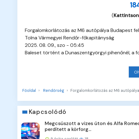
18
(
Kattintson
Forgalomkorlátozás az M6 autópálya Budapest fel
Tolna Vármegyei Rendőr-főkapitányság
2025. 08. 09., szo - 05:45
Baleset történt a Dunaszentgyörgyi pihenőnél, a f
Ol
Főoldal
Rendőrség
Forgalomkorlátozás az M6 autópálya
Kapcsolódó
Megcsúszott a vizes úton és Alfa Rome
perdített a körforg...
9 órája ezelőtt
18