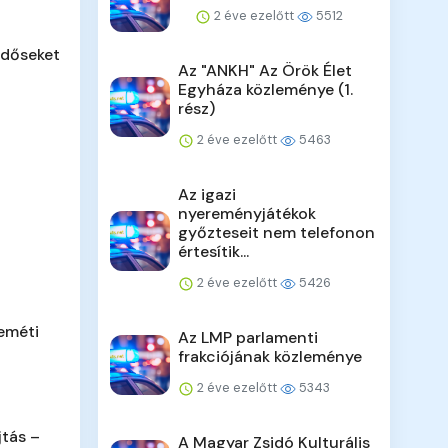
2 éve ezelőtt
5512
időseket
Az "ANKH" Az Örök Élet
Egyháza közleménye (1.
rész)
2 éve ezelőtt
5463
Az igazi
nyereményjátékok
győzteseit nem telefonon
értesítik...
2 éve ezelőtt
5426
eméti
Az LMP parlamenti
frakciójának közleménye
2 éve ezelőtt
5343
jtás –
A Magyar Zsidó Kulturális