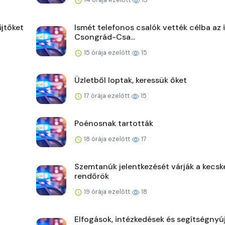
jtőket
Ismét telefonos csalók vették célba az 
Csongrád-Csa...
15 órája ezelőtt
15
Üzletből loptak, keressük őket
17 órája ezelőtt
15
Poénosnak tartották
18 órája ezelőtt
17
Szemtanúk jelentkezését várják a kecsk
rendőrök
19 órája ezelőtt
18
Elfogások, intézkedések és segítségnyú