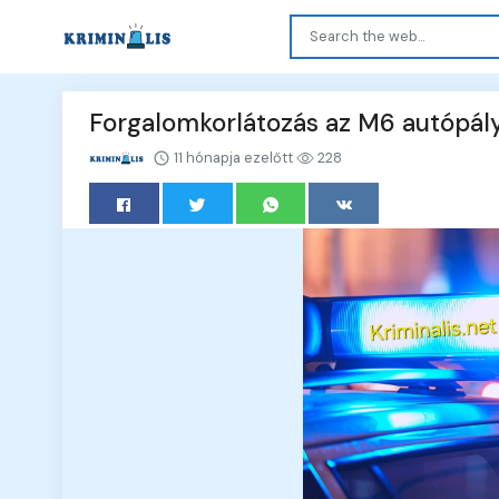
Forgalomkorlátozás az M6 autópály
11 hónapja ezelőtt
228