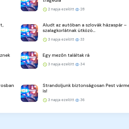
tragédia
2 napja ezelőtt
28
t,
Aludt az autóban a szlovák házaspár –
szalagkorlátnak ütközö...
3 napja ezelőtt
33
űznek
Egy mezőn találtak rá
3 napja ezelőtt
34
árosban
Strandoljunk biztonságosan Pest vár
is!
3 napja ezelőtt
36