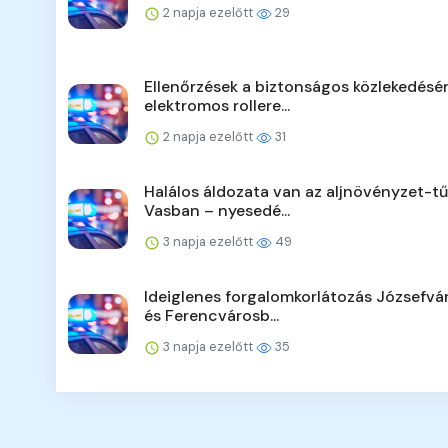
2 napja ezelőtt
29
Ellenőrzések a biztonságos közlekedésér
elektromos rollere...
2 napja ezelőtt
31
Halálos áldozata van az aljnövényzet-t
Vasban – nyesedé...
3 napja ezelőtt
49
Ideiglenes forgalomkorlátozás Józsefv
és Ferencvárosb...
3 napja ezelőtt
35