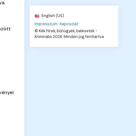
va
English (US)
Impresszum
·
Kapcsolat
·
özött
© Kék hírek, bűnügyek, balesetek -
Kriminális 2026. Minden jog fenttartva
vényei