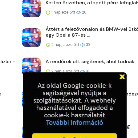
Ketten őrizetben, a lopott pénz lefoglal
1 nap ezelőtt
28
Áttért a felezővonalon és BMW-vel ütk
egy Opel a 87-es ...
2 napja ezelőtt
39
ázán -
A rendőrök ott segítenek, ahol tudnak
2 napja ezelőtt
31
a
Veszprém vármegye augusztusi rendez
2 napja ezelőtt
30
Lezárult a Makói Rendőrkapitányság
Táblavadász akciója