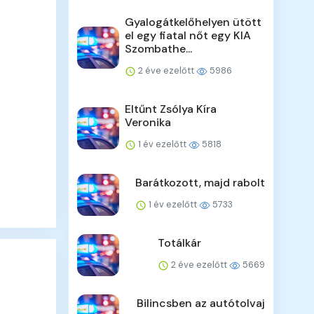
Gyalogátkelőhelyen ütött
el egy fiatal nőt egy KIA
Szombathe...
2 éve ezelőtt
5986
Eltűnt Zsólya Kíra
Veronika
1 év ezelőtt
5818
Barátkozott, majd rabolt
1 év ezelőtt
5733
Totálkár
2 éve ezelőtt
5669
Bilincsben az autótolvaj