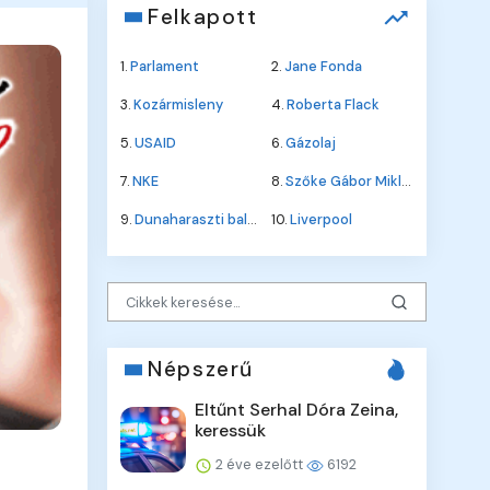
Felkapott
1.
Parlament
2.
Jane Fonda
3.
Kozármisleny
4.
Roberta Flack
5.
USAID
6.
Gázolaj
7.
NKE
8.
Szőke Gábor Miklós
9.
Dunaharaszti baleset
10.
Liverpool
Népszerű
Eltűnt Serhal Dóra Zeina,
keressük
2 éve ezelőtt
6192