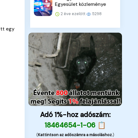
Egyesület közleménye
2 éve ezelőtt
5298
tt egy
Adó 1%-hoz adószám:
18464654-1-06 📋
(
Kattintson az adószámra a másoláshoz.
)