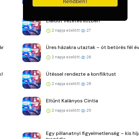
2 napja ezelőtt
33
Elaludt vezetés közben
2 napja ezelőtt
27
ár
Üres házakra utaztak – öt betörés fél év
2 napja ezelőtt
26
k!
Ütéssel rendezte a konfliktust
2 napja ezelőtt
28
Eltűnt Kalányos Cintia
2 napja ezelőtt
29
Egy pillanatnyi figyelmetlenség – kis hí