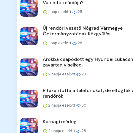
Van információja?
1 nap ezelőtt
25
Új rendőri vezető Nógrád Vármegye
Önkormányzatának Közgyűlés...
1 nap ezelőtt
28
Árokba csapódott egy Hyundai Lukácsh
zavartan viselked...
2 napja ezelőtt
29
Eltakarította a telefonokat, de elfogták 
rendőrök
2 napja ezelőtt
30
Karcagi mérleg
2 napja ezelőtt
28