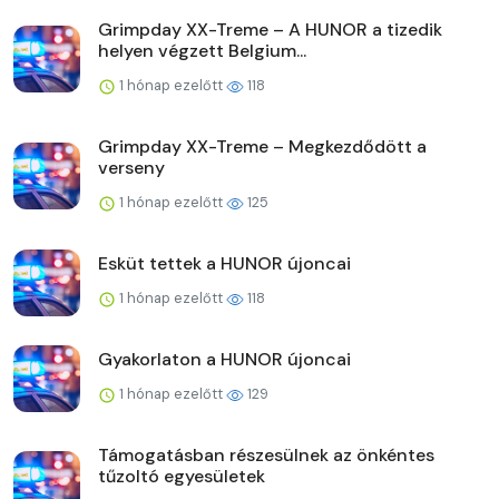
Grimpday XX-Treme – A HUNOR a tizedik
helyen végzett Belgium...
1 hónap ezelőtt
118
Grimpday XX-Treme – Megkezdődött a
verseny
1 hónap ezelőtt
125
Esküt tettek a HUNOR újoncai
1 hónap ezelőtt
118
Gyakorlaton a HUNOR újoncai
1 hónap ezelőtt
129
Támogatásban részesülnek az önkéntes
tűzoltó egyesületek