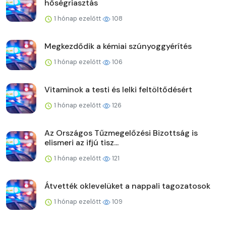
hőségriasztás
1 hónap ezelőtt
108
Megkezdődik a kémiai szúnyoggyérítés
1 hónap ezelőtt
106
Vitaminok a testi és lelki feltöltődésért
1 hónap ezelőtt
126
Az Országos Tűzmegelőzési Bizottság is
elismeri az ifjú tisz...
1 hónap ezelőtt
121
Átvették oklevelüket a nappali tagozatosok
1 hónap ezelőtt
109