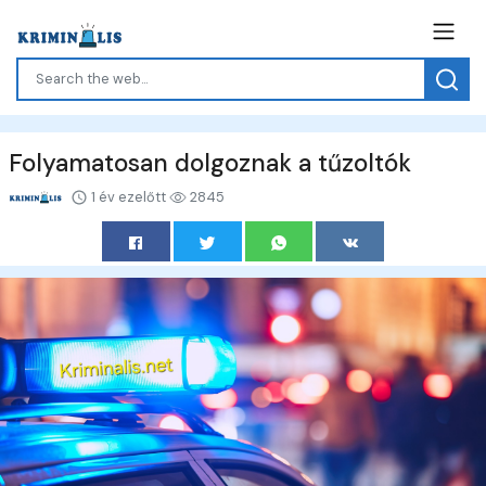
Folyamatosan dolgoznak a tűzoltók
1 év ezelőtt
2845