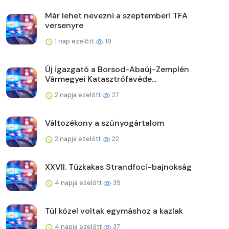
Már lehet nevezni a szeptemberi TFA
versenyre
1 nap ezelőtt
19
Új igazgató a Borsod-Abaúj-Zemplén
Vármegyei Katasztrófavéde...
2 napja ezelőtt
27
Változékony a szúnyogártalom
2 napja ezelőtt
22
XXVII. Tűzkakas Strandfoci-bajnokság
4 napja ezelőtt
39
Túl közel voltak egymáshoz a kazlak
4 napja ezelőtt
37