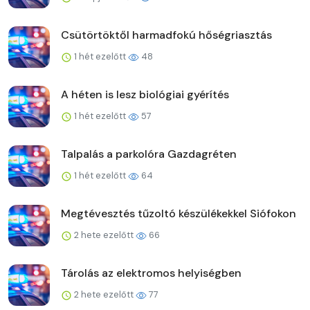
Csütörtöktől harmadfokú hőségriasztás
1 hét ezelőtt
48
A héten is lesz biológiai gyérítés
1 hét ezelőtt
57
Talpalás a parkolóra Gazdagréten
1 hét ezelőtt
64
Megtévesztés tűzoltó készülékekkel Siófokon
2 hete ezelőtt
66
Tárolás az elektromos helyiségben
2 hete ezelőtt
77