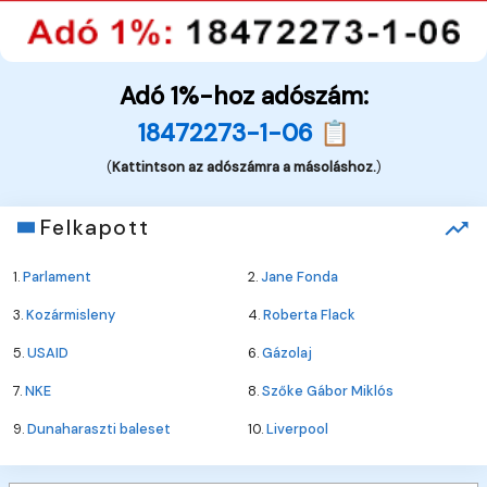
Adó 1%-hoz adószám:
18472273-1-06 📋
(
Kattintson az adószámra a másoláshoz.
)
Felkapott
1.
Parlament
2.
Jane Fonda
3.
Kozármisleny
4.
Roberta Flack
5.
USAID
6.
Gázolaj
7.
NKE
8.
Szőke Gábor Miklós
9.
Dunaharaszti baleset
10.
Liverpool