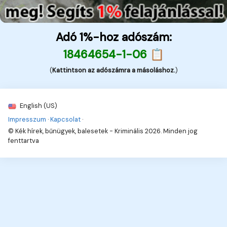
Adó 1%-hoz adószám:
18464654-1-06 📋
(
Kattintson az adószámra a másoláshoz.
)
English (US)
Impresszum
·
Kapcsolat
·
© Kék hírek, bűnügyek, balesetek - Kriminális 2026. Minden jog
fenttartva