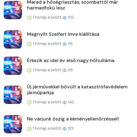
Marad a hőségriasztás, szombattól már
harmadfokú lesz
1 hónap ezelőtt
102
Megnyílt Szeifert Imre kiállítása
1 hónap ezelőtt
116
Érkezik az idei év első nagy hőhulláma
1 hónap ezelőtt
118
Új járművekkel bővült a katasztrófavédelem
járműparkja
1 hónap ezelőtt
142
Ne várjunk őszig a kéményellenőrzéssel!
1 hónap ezelőtt
129