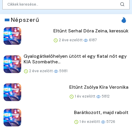
Népszerű
Eltűnt Serhal Dóra Zeina, keressük
2 éve ezelőtt
6187
Gyalogátkelőhelyen ütött el egy fiatal nőt egy
KIA Szombathe...
2 éve ezelőtt
5981
Eltűnt Zsólya Kíra Veronika
1 év ezelőtt
5812
Barátkozott, majd rabolt
1 év ezelőtt
5726