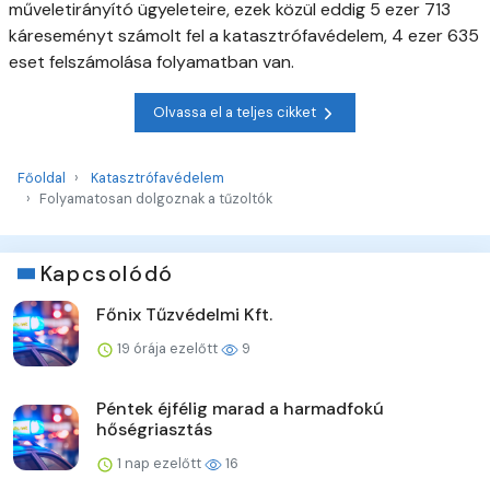
műveletirányító ügyeleteire, ezek közül eddig 5 ezer 713
káreseményt számolt fel a katasztrófavédelem, 4 ezer 635
eset felszámolása folyamatban van.
Olvassa el a teljes cikket
Főoldal
Katasztrófavédelem
Folyamatosan dolgoznak a tűzoltók
Kapcsolódó
Főnix Tűzvédelmi Kft.
19 órája ezelőtt
9
Péntek éjfélig marad a harmadfokú
hőségriasztás
1 nap ezelőtt
16