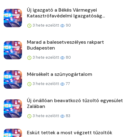
Új igazgató a Békés Vármegyei
Katasztrófavédelmi Igazgatóság...
3 hete ezelőtt
90
Marad a balesetveszélyes rakpart
Budapesten
3 hete ezelőtt
80
Mérsékelt a szúnyogártalom
3 hete ezelőtt
77
Új önállóan beavatkozó tűzoltó egyesület
Zalában
3 hete ezelőtt
83
Esküt tettek a most végzett tűzoltók