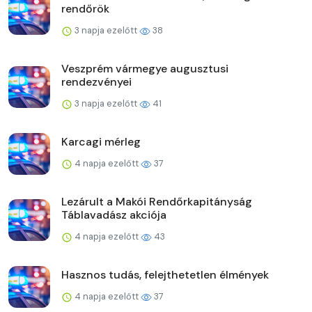
rendőrök
3 napja ezelőtt
38
Veszprém vármegye augusztusi
rendezvényei
3 napja ezelőtt
41
Karcagi mérleg
4 napja ezelőtt
37
Lezárult a Makói Rendőrkapitányság
Táblavadász akciója
4 napja ezelőtt
43
Hasznos tudás, felejthetetlen élmények
4 napja ezelőtt
37