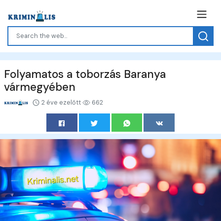
Folyamatos a toborzás Baranya
vármegyében
2 éve ezelőtt
662