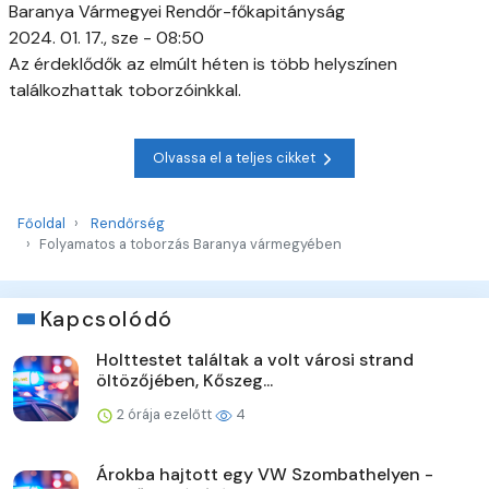
Baranya Vármegyei Rendőr-főkapitányság
2024. 01. 17., sze - 08:50
Az érdeklődők az elmúlt héten is több helyszínen
találkozhattak toborzóinkkal.
Olvassa el a teljes cikket
Főoldal
Rendőrség
Folyamatos a toborzás Baranya vármegyében
Kapcsolódó
Holttestet találtak a volt városi strand
öltözőjében, Kőszeg...
2 órája ezelőtt
4
Árokba hajtott egy VW Szombathelyen -