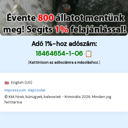
Adó 1%-hoz adószám:
18464654-1-06 📋
(
Kattintson az adószámra a másoláshoz.
)
English (US)
Impresszum
·
Kapcsolat
·
© Kék hírek, bűnügyek, balesetek - Kriminális 2026. Minden jog
fenttartva