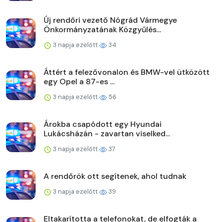
Új rendőri vezető Nógrád Vármegye
Önkormányzatának Közgyűlés...
3 napja ezelőtt
34
Áttért a felezővonalon és BMW-vel ütközött
egy Opel a 87-es ...
3 napja ezelőtt
56
Árokba csapódott egy Hyundai
Lukácsházán - zavartan viselked...
3 napja ezelőtt
37
A rendőrök ott segítenek, ahol tudnak
3 napja ezelőtt
39
Eltakarította a telefonokat, de elfogták a