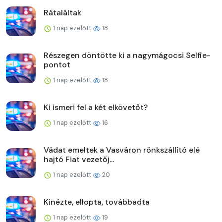
Rátaláltak
1 nap ezelőtt
18
Részegen döntötte ki a nagymágocsi Selfie-
pontot
1 nap ezelőtt
18
Ki ismeri fel a két elkövetőt?
1 nap ezelőtt
16
Vádat emeltek a Vasváron rönkszállító elé
hajtó Fiat vezetőj...
1 nap ezelőtt
20
Kinézte, ellopta, továbbadta
1 nap ezelőtt
19