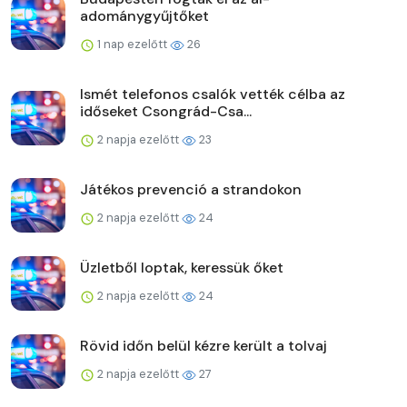
adománygyűjtőket
1 nap ezelőtt
26
Ismét telefonos csalók vették célba az
időseket Csongrád-Csa...
2 napja ezelőtt
23
Játékos prevenció a strandokon
2 napja ezelőtt
24
Üzletből loptak, keressük őket
2 napja ezelőtt
24
Rövid időn belül kézre került a tolvaj
2 napja ezelőtt
27