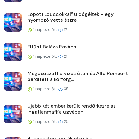
Lopott „cuccokkal” üldögéltek – egy
nyomozó vette észre
1 nap ezelőtt
17
Eltűnt Balázs Roxána
1 nap ezelőtt
21
Megcsúszott a vizes úton és Alfa Romeo-t
perdített a körforg...
1 nap ezelőtt
35
Újabb két ember került rendőrkézre az
ingatlanmaffia ügyében...
1 nap ezelőtt
25
Budapesten fogták el az ál-