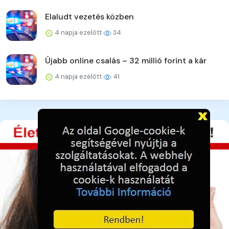
Elaludt vezetés közben
4 napja ezelőtt
34
Újabb online csalás – 32 millió forint a kár
4 napja ezelőtt
41