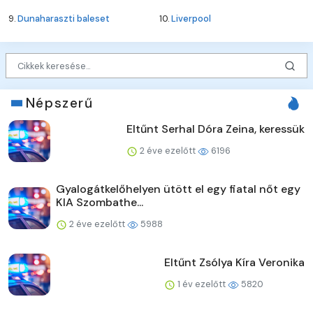
9.
Dunaharaszti baleset
10.
Liverpool
Népszerű
Eltűnt Serhal Dóra Zeina, keressük
2 éve ezelőtt
6196
Gyalogátkelőhelyen ütött el egy fiatal nőt egy
KIA Szombathe...
2 éve ezelőtt
5988
Eltűnt Zsólya Kíra Veronika
1 év ezelőtt
5820