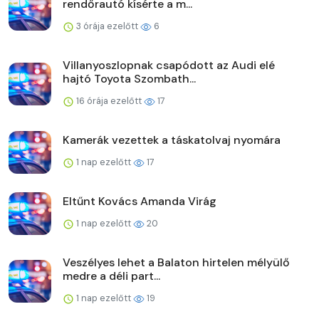
rendőrautó kísérte a m...
3 órája ezelőtt
6
Villanyoszlopnak csapódott az Audi elé
hajtó Toyota Szombath...
16 órája ezelőtt
17
Kamerák vezettek a táskatolvaj nyomára
1 nap ezelőtt
17
Eltűnt Kovács Amanda Virág
1 nap ezelőtt
20
Veszélyes lehet a Balaton hirtelen mélyülő
medre a déli part...
1 nap ezelőtt
19