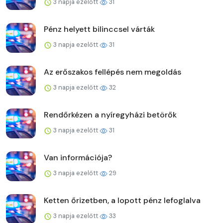
3 napja ezelőtt
31
Pénz helyett bilinccsel várták
3 napja ezelőtt
31
Az erőszakos fellépés nem megoldás
3 napja ezelőtt
32
Rendőrkézen a nyíregyházi betörők
3 napja ezelőtt
31
Van információja?
3 napja ezelőtt
29
Ketten őrizetben, a lopott pénz lefoglalva
3 napja ezelőtt
33