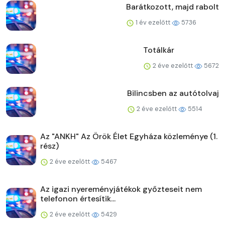
Barátkozott, majd rabolt
1 év ezelőtt
5736
Totálkár
2 éve ezelőtt
5672
Bilincsben az autótolvaj
2 éve ezelőtt
5514
Az "ANKH" Az Örök Élet Egyháza közleménye (1.
rész)
2 éve ezelőtt
5467
Az igazi nyereményjátékok győzteseit nem
telefonon értesítik...
2 éve ezelőtt
5429