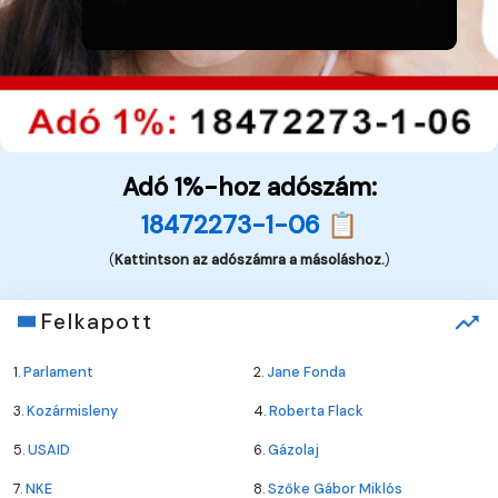
Adó 1%-hoz adószám:
18472273-1-06 📋
(
Kattintson az adószámra a másoláshoz.
)
Felkapott
1.
Parlament
2.
Jane Fonda
3.
Kozármisleny
4.
Roberta Flack
5.
USAID
6.
Gázolaj
7.
NKE
8.
Szőke Gábor Miklós