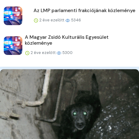
Az LMP parlamenti frakciójának közleménye
2 éve ezelőtt
5346
A Magyar Zsidó Kulturális Egyesület
közleménye
2 éve ezelőtt
5300