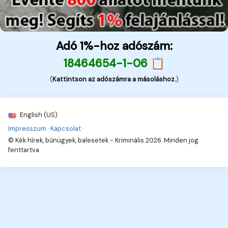
Adó 1%-hoz adószám:
18464654-1-06 📋
(
Kattintson az adószámra a másoláshoz.
)
English (US)
Impresszum
·
Kapcsolat
·
© Kék hírek, bűnügyek, balesetek - Kriminális 2026. Minden jog
fenttartva