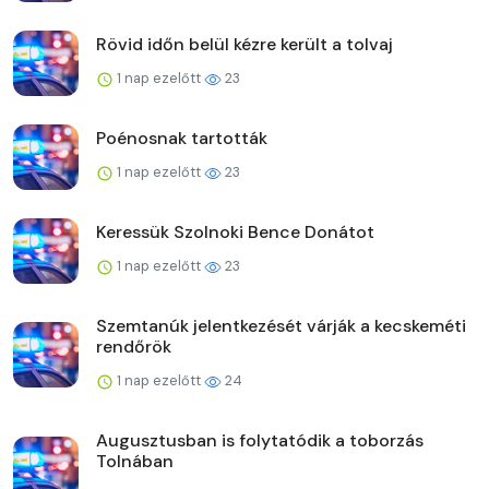
Rövid időn belül kézre került a tolvaj
1 nap ezelőtt
23
Poénosnak tartották
1 nap ezelőtt
23
Keressük Szolnoki Bence Donátot
1 nap ezelőtt
23
Szemtanúk jelentkezését várják a kecskeméti
rendőrök
1 nap ezelőtt
24
Augusztusban is folytatódik a toborzás
Tolnában