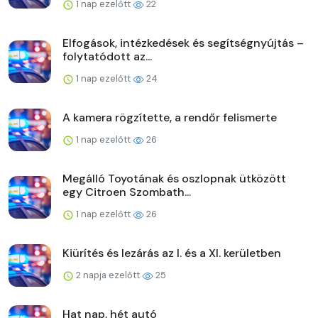
1 nap ezelőtt
22
Elfogások, intézkedések és segítségnyújtás –
folytatódott az...
1 nap ezelőtt
24
A kamera rögzítette, a rendőr felismerte
1 nap ezelőtt
26
Megálló Toyotának és oszlopnak ütközött
egy Citroen Szombath...
1 nap ezelőtt
26
Kiürítés és lezárás az I. és a XI. kerületben
2 napja ezelőtt
25
Hat nap, hét autó