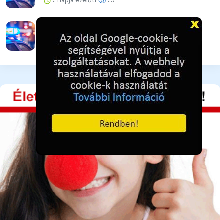
3 napja ezelőtt
35
Ütéssel rendezte a konfliktust
3 napja ezelőtt
33