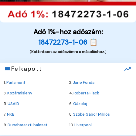
Adó 1%-hoz adószám:
18472273-1-06 📋
(
Kattintson az adószámra a másoláshoz.
)
Felkapott
1.
Parlament
2.
Jane Fonda
3.
Kozármisleny
4.
Roberta Flack
5.
USAID
6.
Gázolaj
7.
NKE
8.
Szőke Gábor Miklós
9.
Dunaharaszti baleset
10.
Liverpool