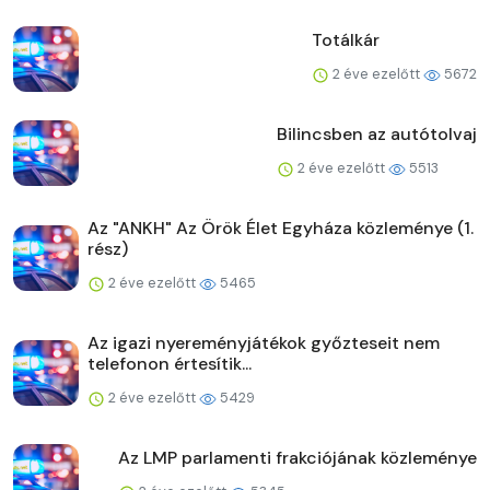
Totálkár
2 éve ezelőtt
5672
Bilincsben az autótolvaj
2 éve ezelőtt
5513
Az "ANKH" Az Örök Élet Egyháza közleménye (1.
rész)
2 éve ezelőtt
5465
Az igazi nyereményjátékok győzteseit nem
telefonon értesítik...
2 éve ezelőtt
5429
Az LMP parlamenti frakciójának közleménye