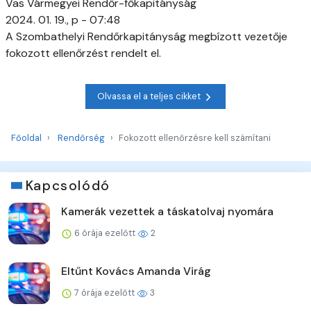
Vas Vármegyei Rendőr-főkapitányság
2024. 01. 19., p - 07:48
A Szombathelyi Rendőrkapitányság megbízott vezetője
fokozott ellenőrzést rendelt el.
Olvassa el a teljes cikket
Főoldal
Rendőrség
Fokozott ellenőrzésre kell számítani
Kapcsolódó
Kamerák vezettek a táskatolvaj nyomára
6 órája ezelőtt
2
Eltűnt Kovács Amanda Virág
7 órája ezelőtt
3