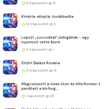
8 órája ezelőtt
15
Kinézte, ellopta, továbbadta
10 órája ezelőtt
2
Lopott „cuccokkal” üldögéltek – egy
nyomozó vette észre
11 órája ezelőtt
1
Eltűnt Balázs Roxána
21 órája ezelőtt
15
Megcsúszott a vizes úton és Alfa Romeo-t
perdített a körforg...
1 nap ezelőtt
28