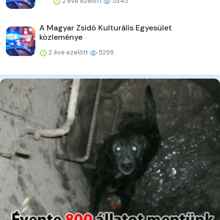
2 éve ezelőtt
5345
A Magyar Zsidó Kulturális Egyesület
közleménye
2 éve ezelőtt
5299