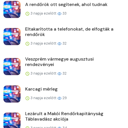
A rendőrök ott segítenek, ahol tudnak
3 napja ezelőtt
33
Eltakarította a telefonokat, de elfogták a
rendőrök
3 napja ezelőtt
32
Veszprém vármegye augusztusi
rendezvényei
3 napja ezelőtt
32
Karcagi mérleg
3 napja ezelőtt
29
Lezárult a Makói Rendőrkapitányság
Táblavadász akciója
3 napja ezelőtt
34