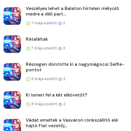
Veszélyes lehet a Balaton hirtelen mélyülő
medre a déli part...
7 órája ezelőtt
2
Rátaláltak
7 órája ezelőtt
3
Részegen döntötte ki a nagymágocsi Selfie-
pontot
8 órája ezelőtt
2
Ki ismeri fel a két elkövetőt?
8 órája ezelőtt
2
Vádat emeltek a Vasváron rönkszállító elé
hajtó Fiat vezetőj...