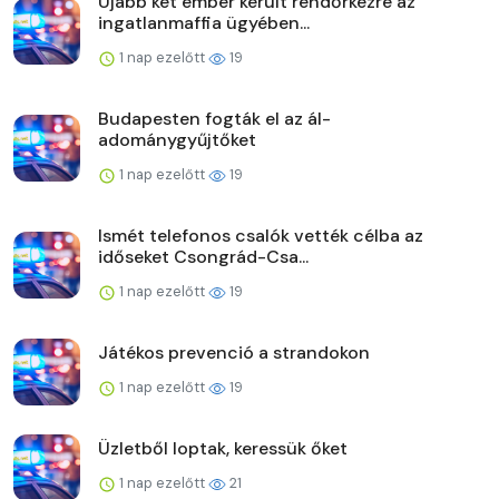
Újabb két ember került rendőrkézre az
ingatlanmaffia ügyében...
1 nap ezelőtt
19
Budapesten fogták el az ál-
adománygyűjtőket
1 nap ezelőtt
19
Ismét telefonos csalók vették célba az
időseket Csongrád-Csa...
1 nap ezelőtt
19
Játékos prevenció a strandokon
1 nap ezelőtt
19
Üzletből loptak, keressük őket
1 nap ezelőtt
21