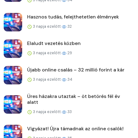
Hasznos tudás, felejthetetlen élmények
3 napja ezelőtt
32
Elaludt vezetés közben
3 napja ezelőtt
29
Újabb online csalás – 32 millió forint a kár
3 napja ezelőtt
34
Üres házakra utaztak – öt betörés fél év
alatt
3 napja ezelőtt
33
Vigyázat! Újra támadnak az online csalók!