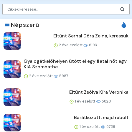
Népszerű
Eltűnt Serhal Dóra Zeina, keressük
2 éve ezelőtt
6193
Gyalogátkelőhelyen ütött el egy fiatal nőt egy
KIA Szombathe...
2 éve ezelőtt
5987
Eltűnt Zsólya Kíra Veronika
1 év ezelőtt
5820
Barátkozott, majd rabolt
1 év ezelőtt
5736