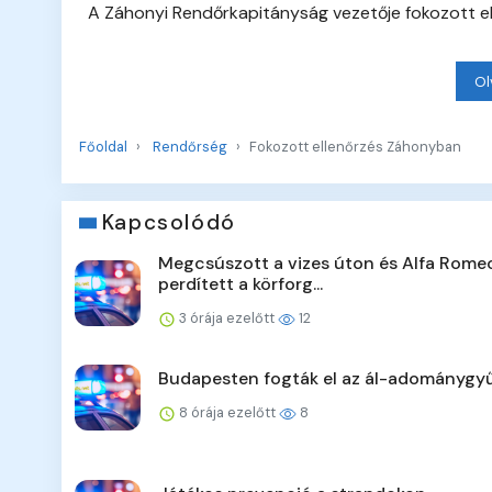
A Záhonyi Rendőrkapitányság vezetője fokozott elle
Ol
Főoldal
Rendőrség
Fokozott ellenőrzés Záhonyban
Kapcsolódó
Megcsúszott a vizes úton és Alfa Rome
perdített a körforg...
3 órája ezelőtt
12
Budapesten fogták el az ál-adománygyű
8 órája ezelőtt
8