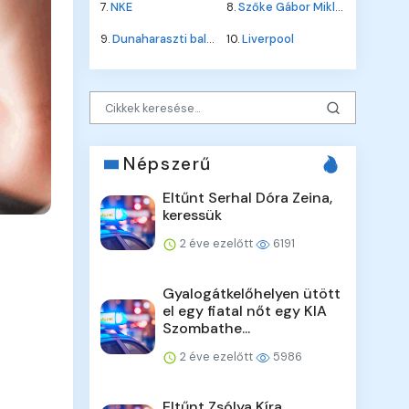
7.
NKE
8.
Szőke Gábor Miklós
9.
Dunaharaszti baleset
10.
Liverpool
Népszerű
Eltűnt Serhal Dóra Zeina,
keressük
2 éve ezelőtt
6191
Gyalogátkelőhelyen ütött
el egy fiatal nőt egy KIA
Szombathe...
2 éve ezelőtt
5986
Eltűnt Zsólya Kíra