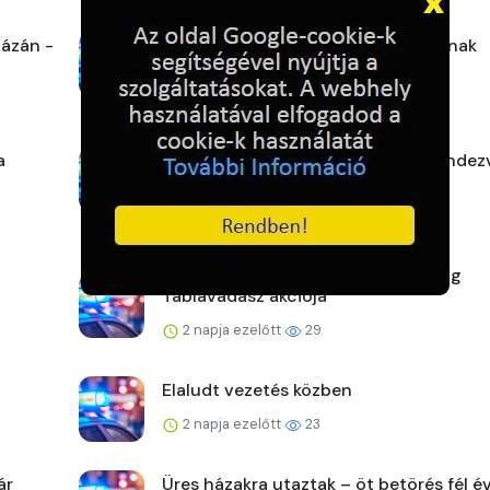
ázán -
A rendőrök ott segítenek, ahol tudnak
2 napja ezelőtt
27
a
Veszprém vármegye augusztusi rendez
2 napja ezelőtt
26
Lezárult a Makói Rendőrkapitányság
Táblavadász akciója
2 napja ezelőtt
29
Elaludt vezetés közben
2 napja ezelőtt
23
ár
Üres házakra utaztak – öt betörés fél év