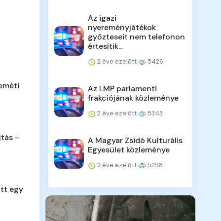
Az igazi
nyereményjátékok
győzteseit nem telefonon
értesítik...
2 éve ezelőtt
5426
eméti
Az LMP parlamenti
frakciójának közleménye
2 éve ezelőtt
5343
jtás –
A Magyar Zsidó Kulturális
Egyesület közleménye
2 éve ezelőtt
5298
tt egy