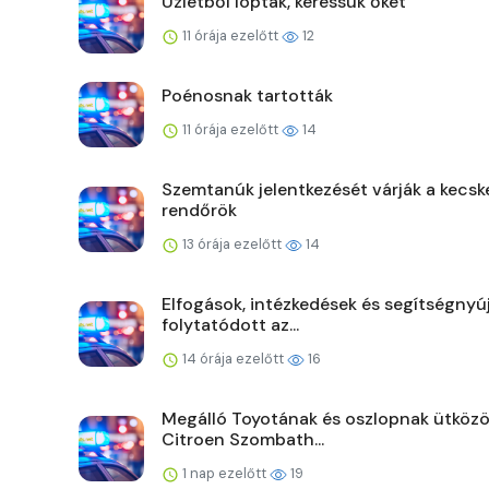
Üzletből loptak, keressük őket
11 órája ezelőtt
12
Poénosnak tartották
11 órája ezelőtt
14
Szemtanúk jelentkezését várják a kecsk
rendőrök
13 órája ezelőtt
14
Elfogások, intézkedések és segítségnyú
folytatódott az...
14 órája ezelőtt
16
Megálló Toyotának és oszlopnak ütközö
Citroen Szombath...
1 nap ezelőtt
19