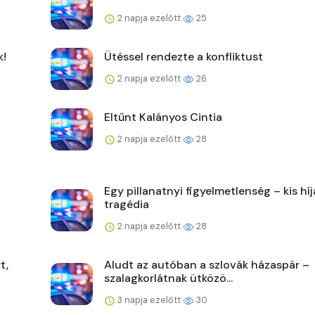
2 napja ezelőtt
25
k!
Ütéssel rendezte a konfliktust
2 napja ezelőtt
26
Eltűnt Kalányos Cintia
2 napja ezelőtt
28
Egy pillanatnyi figyelmetlenség – kis hí
tragédia
2 napja ezelőtt
28
t,
Aludt az autóban a szlovák házaspár –
szalagkorlátnak ütközö...
3 napja ezelőtt
30