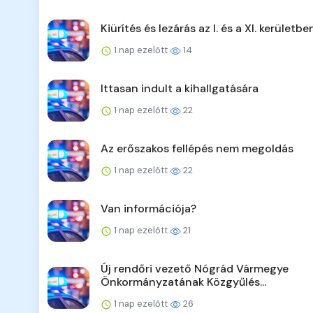
Kiürítés és lezárás az I. és a XI. kerületbe
1 nap ezelőtt
14
Ittasan indult a kihallgatására
1 nap ezelőtt
22
Az erőszakos fellépés nem megoldás
1 nap ezelőtt
22
Van információja?
1 nap ezelőtt
21
Új rendőri vezető Nógrád Vármegye
Önkormányzatának Közgyűlés...
1 nap ezelőtt
26