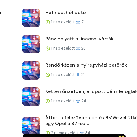
n
Hat nap, hét autó
1 nap ezelőtt
21
Pénz helyett bilinccsel várták
1 nap ezelőtt
23
Rendőrkézen a nyíregyházi betörők
1 nap ezelőtt
21
Ketten őrizetben, a lopott pénz lefoglal
1 nap ezelőtt
24
Áttért a felezővonalon és BMW-vel ütk
egy Opel a 87-es ...
2 napja ezelőtt
34