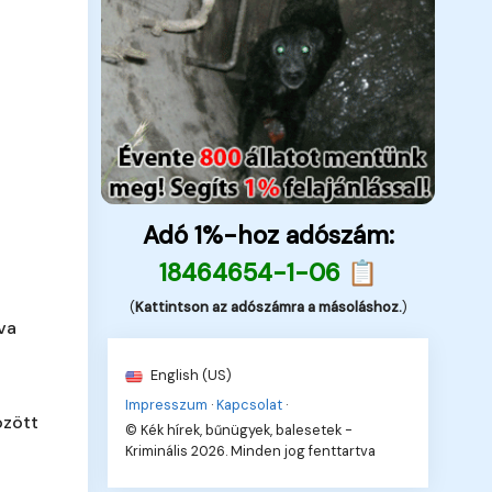
Adó 1%-hoz adószám:
18464654-1-06 📋
(
Kattintson az adószámra a másoláshoz.
)
va
English (US)
Impresszum
·
Kapcsolat
·
özött
© Kék hírek, bűnügyek, balesetek -
Kriminális 2026. Minden jog fenttartva