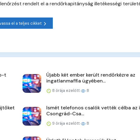
nőrzést rendelt el a rendőrkapitányság illetékességi területé
vassa el a teljes cikket
o-t
Újabb két ember került rendőrkézre az
ingatlanmaffia ügyében...
8 órája ezelőtt
8
jtőket
Ismét telefonos csalók vették célba az 
Csongrád-Csa...
9 órája ezelőtt
8