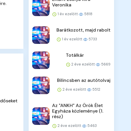
re.
Veronika
1 év ezelőtt
5818
Barátkozott, majd rabolt
1 év ezelőtt
5733
Totálkár
2 éve ezelőtt
5669
Bilincsben az autótolvaj
2 éve ezelőtt
5512
időseket
Az "ANKH" Az Örök Élet
Egyháza közleménye (1.
rész)
2 éve ezelőtt
5463