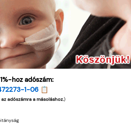
 1%-hoz adószám:
472273-1-06 📋
 az adószámra a másoláshoz.
)
itányság