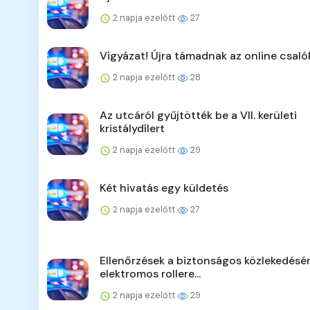
2 napja ezelőtt
27
Vigyázat! Újra támadnak az online csaló
2 napja ezelőtt
28
Az utcáról gyűjtötték be a VII. kerületi
kristálydílert
2 napja ezelőtt
29
Két hivatás egy küldetés
2 napja ezelőtt
27
Ellenőrzések a biztonságos közlekedésér
elektromos rollere...
2 napja ezelőtt
29