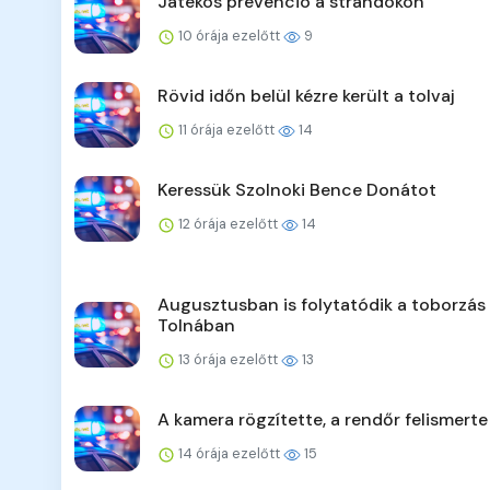
Játékos prevenció a strandokon
10 órája ezelőtt
9
Rövid időn belül kézre került a tolvaj
11 órája ezelőtt
14
Keressük Szolnoki Bence Donátot
12 órája ezelőtt
14
Augusztusban is folytatódik a toborzás
Tolnában
13 órája ezelőtt
13
A kamera rögzítette, a rendőr felismerte
14 órája ezelőtt
15