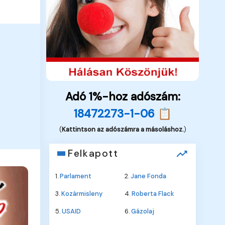
Adó 1%-hoz adószám:
18472273-1-06 📋
(
Kattintson az adószámra a másoláshoz.
)
Felkapott
1.
Parlament
2.
Jane Fonda
3.
Kozármisleny
4.
Roberta Flack
5.
USAID
6.
Gázolaj