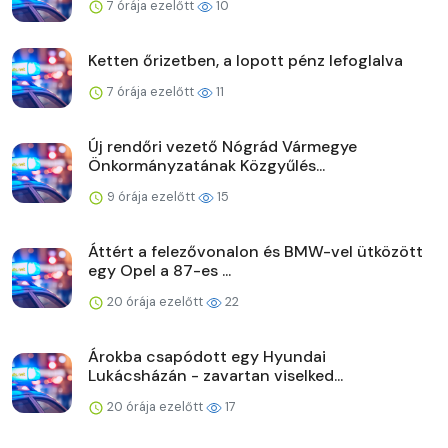
7 órája ezelőtt
10
Ketten őrizetben, a lopott pénz lefoglalva
7 órája ezelőtt
11
Új rendőri vezető Nógrád Vármegye
Önkormányzatának Közgyűlés...
9 órája ezelőtt
15
Áttért a felezővonalon és BMW-vel ütközött
egy Opel a 87-es ...
20 órája ezelőtt
22
Árokba csapódott egy Hyundai
Lukácsházán - zavartan viselked...
20 órája ezelőtt
17