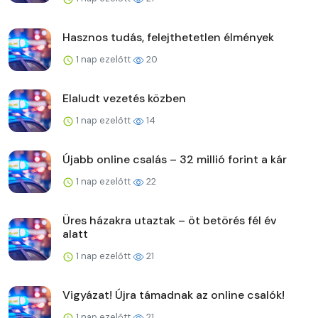
Hasznos tudás, felejthetetlen élmények
1 nap ezelőtt
20
Elaludt vezetés közben
1 nap ezelőtt
14
Újabb online csalás – 32 millió forint a kár
1 nap ezelőtt
22
Üres házakra utaztak – öt betörés fél év
alatt
1 nap ezelőtt
21
Vigyázat! Újra támadnak az online csalók!
1 nap ezelőtt
21