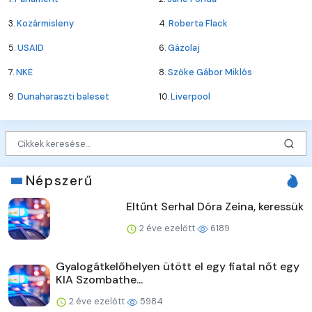
3.
Kozármisleny
4.
Roberta Flack
5.
USAID
6.
Gázolaj
7.
NKE
8.
Szőke Gábor Miklós
9.
Dunaharaszti baleset
10.
Liverpool
Népszerű
Eltűnt Serhal Dóra Zeina, keressük
2 éve ezelőtt
6189
Gyalogátkelőhelyen ütött el egy fiatal nőt egy
KIA Szombathe...
2 éve ezelőtt
5984