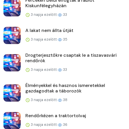
Perceken belül elfogták a rablót
Kiskunfélegyházán
3 napja ezelőtt
33
A lakat nem állta útját
3 napja ezelőtt
35
Drogterjesztőkre csaptak le a tiszavasvári
rendőrök
3 napja ezelőtt
33
Élményekkel és hasznos ismeretekkel
gazdagodtak a táborozók
3 napja ezelőtt
38
Rendőrkézen a traktortolvaj
3 napja ezelőtt
36