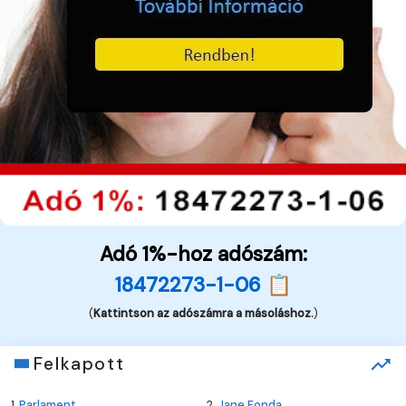
Adó 1%-hoz adószám:
18472273-1-06 📋
(
Kattintson az adószámra a másoláshoz.
)
Felkapott
1.
Parlament
2.
Jane Fonda