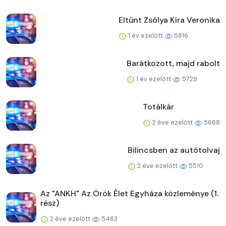
Eltűnt Zsólya Kíra Veronika
1 év ezelőtt
5816
Barátkozott, majd rabolt
1 év ezelőtt
5729
Totálkár
2 éve ezelőtt
5668
Bilincsben az autótolvaj
2 éve ezelőtt
5510
Az "ANKH" Az Örök Élet Egyháza közleménye (1.
rész)
2 éve ezelőtt
5463