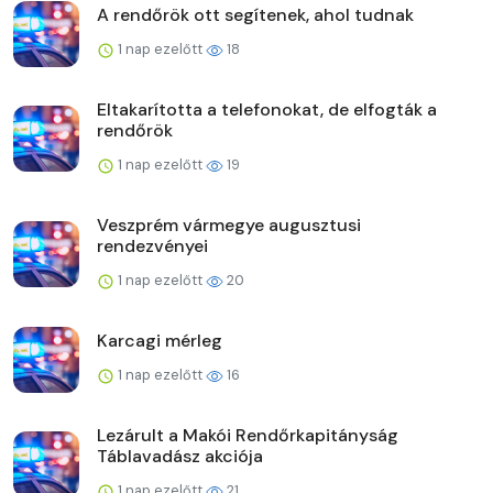
A rendőrök ott segítenek, ahol tudnak
1 nap ezelőtt
18
Eltakarította a telefonokat, de elfogták a
rendőrök
1 nap ezelőtt
19
Veszprém vármegye augusztusi
rendezvényei
1 nap ezelőtt
20
Karcagi mérleg
1 nap ezelőtt
16
Lezárult a Makói Rendőrkapitányság
Táblavadász akciója
1 nap ezelőtt
21