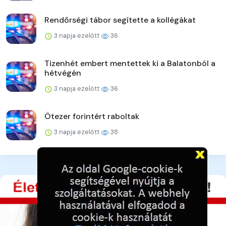
Rendőrségi tábor segítette a kollégákat
3 napja ezelőtt
36
Tizenhét embert mentettek ki a Balatonból a
hétvégén
3 napja ezelőtt
36
Ötezer forintért raboltak
3 napja ezelőtt
38