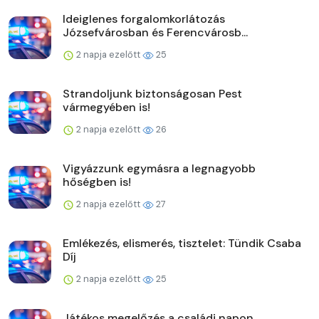
Ideiglenes forgalomkorlátozás
Józsefvárosban és Ferencvárosb...
2 napja ezelőtt
25
Strandoljunk biztonságosan Pest
vármegyében is!
2 napja ezelőtt
26
Vigyázzunk egymásra a legnagyobb
hőségben is!
2 napja ezelőtt
27
Emlékezés, elismerés, tisztelet: Tündik Csaba
Díj
2 napja ezelőtt
25
Játékos megelőzés a családi napon