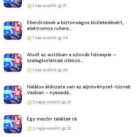
1 nap ezelőtt
21
Ellenőrzések a biztonságos közlekedésért,
elektromos rollere...
1 nap ezelőtt
24
Aludt az autóban a szlovák házaspár –
szalagkorlátnak ütközö...
1 nap ezelőtt
26
Halálos áldozata van az aljnövényzet-tűznek
Vasban – nyesedé...
2 napja ezelőtt
33
Egy mezőn találtak rá
2 napja ezelőtt
22