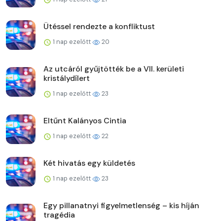
Ütéssel rendezte a konfliktust
1 nap ezelőtt
20
Az utcáról gyűjtötték be a VII. kerületi
kristálydílert
1 nap ezelőtt
23
Eltűnt Kalányos Cintia
1 nap ezelőtt
22
Két hivatás egy küldetés
1 nap ezelőtt
23
Egy pillanatnyi figyelmetlenség – kis híján
tragédia