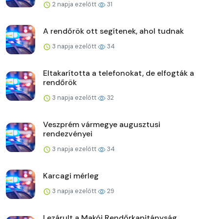
2 napja ezelőtt
31
A rendőrök ott segítenek, ahol tudnak
3 napja ezelőtt
34
Eltakarította a telefonokat, de elfogták a
rendőrök
3 napja ezelőtt
32
Veszprém vármegye augusztusi
rendezvényei
3 napja ezelőtt
34
Karcagi mérleg
3 napja ezelőtt
29
Lezárult a Makói Rendőrkapitányság