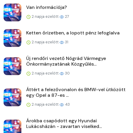
Van információja?
2 napja ezelőtt
27
Ketten őrizetben, a lopott pénz lefoglalva
2 napja ezelőtt
31
Új rendőri vezető Nógrád Vármegye
Önkormányzatának Közgyűlés...
2 napja ezelőtt
30
Áttért a felezővonalon és BMW-vel ütközött
egy Opel a 87-es ...
2 napja ezelőtt
43
Árokba csapódott egy Hyundai
Lukácsházán - zavartan viselked...