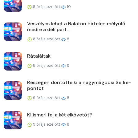
8 órája ezelőtt
10
Veszélyes lehet a Balaton hirtelen mélyülő
medre a déli part...
8 órája ezelőtt
8
Rátaláltak
8 órája ezelőtt
9
Részegen döntötte ki a nagymágocsi Selfie-
pontot
9 órája ezelőtt
8
Ki ismeri fel a két elkövetőt?
9 órája ezelőtt
8