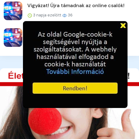
Vigyázat! Újra támadnak az online csalók!
3 napja ezelőtt
36
Ütéssel rendezte a konfliktust
3 napja ezelőtt
34