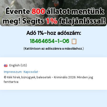
Adó 1%-hoz adószám:
18464654-1-06 📋
(
Kattintson az adószámra a másoláshoz.
)
English (US)
Impresszum
·
Kapcsolat
·
© Kék hírek, bűnügyek, balesetek - Kriminális 2026. Minden jog
fenttartva