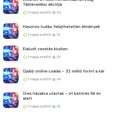
Táblavadász akciója
3 napja ezelőtt
34
Hasznos tudás, felejthetetlen élmények
3 napja ezelőtt
32
Elaludt vezetés közben
3 napja ezelőtt
29
Újabb online csalás – 32 millió forint a kár
3 napja ezelőtt
34
Üres házakra utaztak – öt betörés fél év
alatt
3 napja ezelőtt
33