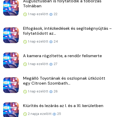
Augusztusban is folytatódik a toborzás
Tolnában
1 nap ezelőtt
22
Elfogások, intézkedések és segítségnyújtás –
folytatódott az...
1 nap ezelőtt
24
A kamera rögzítette, a rendőr felismerte
1 nap ezelőtt
27
Megálló Toyotának és oszlopnak ütközött
egy Citroen Szombath...
1 nap ezelőtt
26
Kiürítés és lezárás az I. és a XI. kerületben
2 napja ezelőtt
25