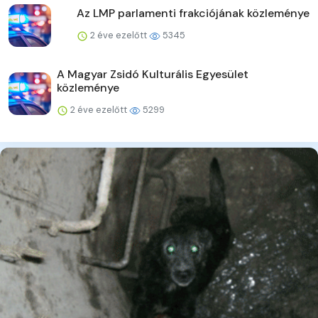
Az LMP parlamenti frakciójának közleménye
2 éve ezelőtt
5345
A Magyar Zsidó Kulturális Egyesület
közleménye
2 éve ezelőtt
5299