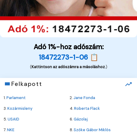
Adó 1%-hoz adószám:
18472273-1-06 📋
(
Kattintson az adószámra a másoláshoz.
)
Felkapott
1.
Parlament
2.
Jane Fonda
3.
Kozármisleny
4.
Roberta Flack
5.
USAID
6.
Gázolaj
7.
NKE
8.
Szőke Gábor Miklós