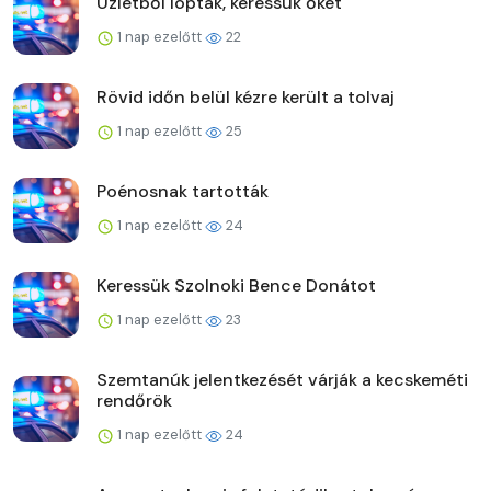
Üzletből loptak, keressük őket
1 nap ezelőtt
22
Rövid időn belül kézre került a tolvaj
1 nap ezelőtt
25
Poénosnak tartották
1 nap ezelőtt
24
Keressük Szolnoki Bence Donátot
1 nap ezelőtt
23
Szemtanúk jelentkezését várják a kecskeméti
rendőrök
1 nap ezelőtt
24