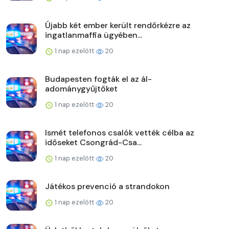
Újabb két ember került rendőrkézre az
ingatlanmaffia ügyében...
1 nap ezelőtt
20
Budapesten fogták el az ál-
adománygyűjtőket
1 nap ezelőtt
20
Ismét telefonos csalók vették célba az
időseket Csongrád-Csa...
1 nap ezelőtt
20
Játékos prevenció a strandokon
1 nap ezelőtt
20