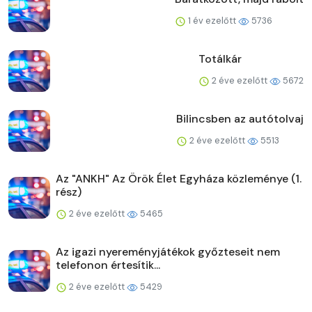
1 év ezelőtt
5736
Totálkár
2 éve ezelőtt
5672
Bilincsben az autótolvaj
2 éve ezelőtt
5513
Az "ANKH" Az Örök Élet Egyháza közleménye (1.
rész)
2 éve ezelőtt
5465
Az igazi nyereményjátékok győzteseit nem
telefonon értesítik...
2 éve ezelőtt
5429