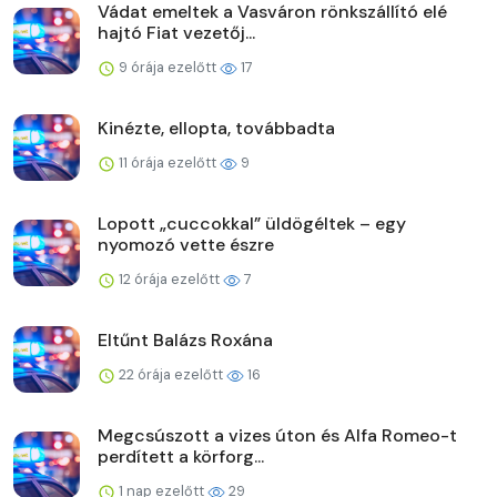
Vádat emeltek a Vasváron rönkszállító elé
hajtó Fiat vezetőj...
9 órája ezelőtt
17
Kinézte, ellopta, továbbadta
11 órája ezelőtt
9
Lopott „cuccokkal” üldögéltek – egy
nyomozó vette észre
12 órája ezelőtt
7
Eltűnt Balázs Roxána
22 órája ezelőtt
16
Megcsúszott a vizes úton és Alfa Romeo-t
perdített a körforg...
1 nap ezelőtt
29