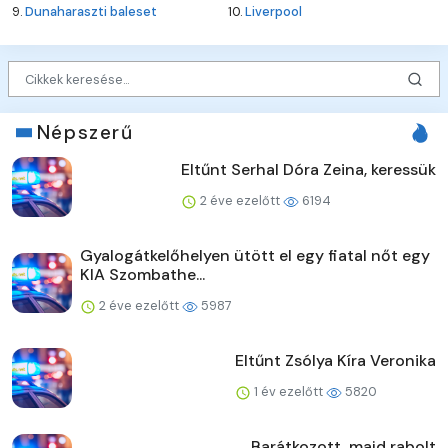
9.
Dunaharaszti baleset
10.
Liverpool
Népszerű
Eltűnt Serhal Dóra Zeina, keressük
2 éve ezelőtt
6194
Gyalogátkelőhelyen ütött el egy fiatal nőt egy
KIA Szombathe...
2 éve ezelőtt
5987
Eltűnt Zsólya Kíra Veronika
1 év ezelőtt
5820
Barátkozott, majd rabolt