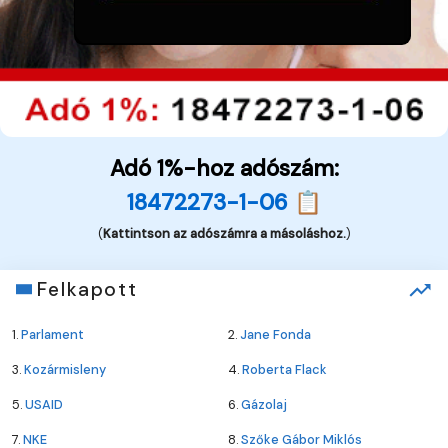
Adó 1%-hoz adószám:
18472273-1-06 📋
(
Kattintson az adószámra a másoláshoz.
)
Felkapott
1.
Parlament
2.
Jane Fonda
3.
Kozármisleny
4.
Roberta Flack
5.
USAID
6.
Gázolaj
7.
NKE
8.
Szőke Gábor Miklós