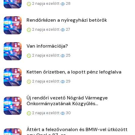
2 napja ezelőtt
28
Rendőrkézen a nyíregyházi betörők
2 napja ezelőtt
27
Van információja?
2 napja ezelőtt
25
Ketten őrizetben, a lopott pénz lefoglalva
2 napja ezelőtt
29
Új rendőri vezető Nógrád Vármegye
Önkormányzatának Közgyűlés...
2 napja ezelőtt
30
Áttért a felezővonalon és BMW-vel ütközött