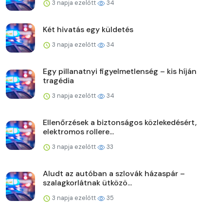
3 napja ezelőtt
34
Két hivatás egy küldetés
3 napja ezelőtt
34
Egy pillanatnyi figyelmetlenség – kis híján
tragédia
3 napja ezelőtt
34
Ellenőrzések a biztonságos közlekedésért,
elektromos rollere...
3 napja ezelőtt
33
Aludt az autóban a szlovák házaspár –
szalagkorlátnak ütközö...
3 napja ezelőtt
35