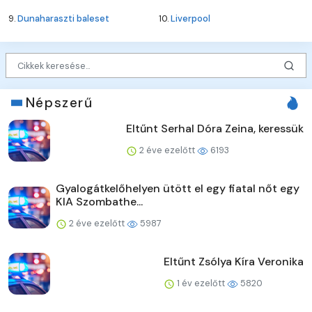
9.
Dunaharaszti baleset
10.
Liverpool
Népszerű
Eltűnt Serhal Dóra Zeina, keressük
2 éve ezelőtt
6193
Gyalogátkelőhelyen ütött el egy fiatal nőt egy
KIA Szombathe...
2 éve ezelőtt
5987
Eltűnt Zsólya Kíra Veronika
1 év ezelőtt
5820