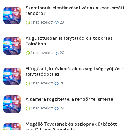
Szemtanúk jelentkezését várják a kecskeméti
rendőrök
1 nap ezelőtt
23
Augusztusban is folytatódik a toborzás
Tolnában
1 nap ezelőtt
20
Elfogások, intézkedések és segítségnyújtás –
folytatódott az...
1 nap ezelőtt
21
A kamera rögzítette, a rendőr felismerte
1 nap ezelőtt
24
Megálló Toyotának és oszlopnak ütközött
egy Citroen Szombath...