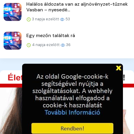
Halálos áldozata van az aljnövényzet-tűznek
Vasban – nyesedé...
3 napja ezelőtt
53
Egy mezőn találtak rá
4 napja ezelőtt
36