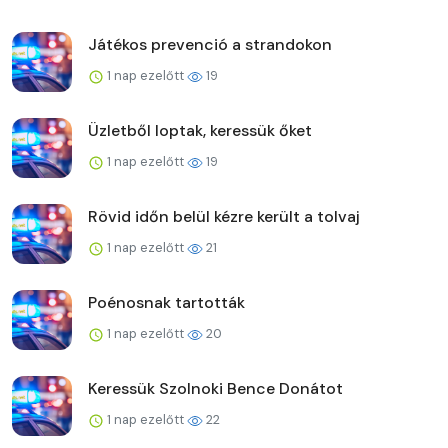
Játékos prevenció a strandokon
1 nap ezelőtt
19
Üzletből loptak, keressük őket
1 nap ezelőtt
19
Rövid időn belül kézre került a tolvaj
1 nap ezelőtt
21
Poénosnak tartották
1 nap ezelőtt
20
Keressük Szolnoki Bence Donátot
1 nap ezelőtt
22