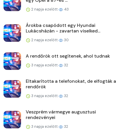
egy Opel a 87-es ...
2 napja ezelőtt
43
Árokba csapódott egy Hyundai
Lukácsházán - zavartan viselked...
2 napja ezelőtt
30
A rendőrök ott segítenek, ahol tudnak
3 napja ezelőtt
32
Eltakarította a telefonokat, de elfogták a
rendőrök
3 napja ezelőtt
32
Veszprém vármegye augusztusi
rendezvényei
3 napja ezelőtt
32