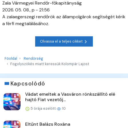
Zala Vármegyei Rendőr-főkapitányság
2026. 05. 08., p - 21:56
A zalaegerszegi rendőrök az állampolgárok segítségét kérik
a férfi megtalálásához.
Olvassa el a teljes cikket
Főoldal
Rendőrség
Fogolyszökés miatt keressük Kolompár Lajost
Kapcsolódó
Vádat emeltek a Vasváron rönkszállító elé
hajtó Fiat vezetőj...
5 órája ezelőtt
10
Eltűnt Balázs Roxána