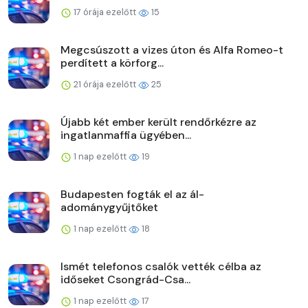
17 órája ezelőtt
15
Megcsúszott a vizes úton és Alfa Romeo-t
perdített a körforg...
21 órája ezelőtt
25
Újabb két ember került rendőrkézre az
ingatlanmaffia ügyében...
1 nap ezelőtt
19
Budapesten fogták el az ál-
adománygyűjtőket
1 nap ezelőtt
18
Ismét telefonos csalók vették célba az
időseket Csongrád-Csa...
1 nap ezelőtt
17