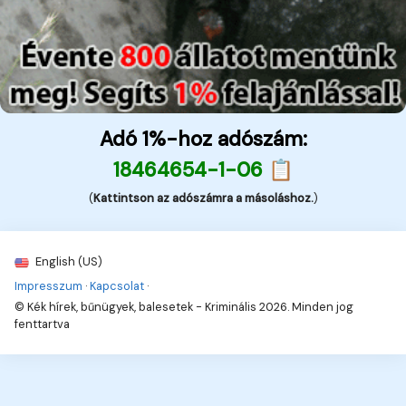
Adó 1%-hoz adószám:
18464654-1-06 📋
(
Kattintson az adószámra a másoláshoz.
)
English (US)
Impresszum
·
Kapcsolat
·
© Kék hírek, bűnügyek, balesetek - Kriminális 2026. Minden jog
fenttartva