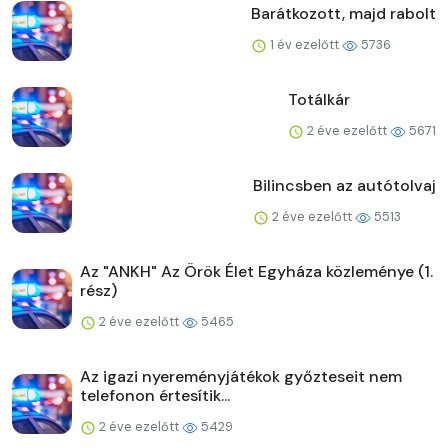
Barátkozott, majd rabolt
1 év ezelőtt
5736
Totálkár
2 éve ezelőtt
5671
Bilincsben az autótolvaj
2 éve ezelőtt
5513
Az "ANKH" Az Örök Élet Egyháza közleménye (1.
rész)
2 éve ezelőtt
5465
Az igazi nyereményjátékok győzteseit nem
telefonon értesítik...
2 éve ezelőtt
5429