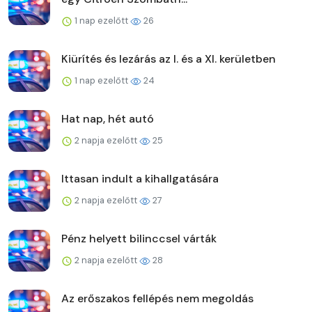
1 nap ezelőtt
26
Kiürítés és lezárás az I. és a XI. kerületben
1 nap ezelőtt
24
Hat nap, hét autó
2 napja ezelőtt
25
Ittasan indult a kihallgatására
2 napja ezelőtt
27
Pénz helyett bilinccsel várták
2 napja ezelőtt
28
Az erőszakos fellépés nem megoldás