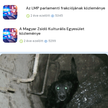
Az LMP parlamenti frakciójának közleménye
2 éve ezelőtt
5345
A Magyar Zsidó Kulturális Egyesület
közleménye
2 éve ezelőtt
5299