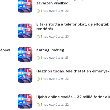
zavartan viselked...
1 nap ezelőtt
23
Eltakarította a telefonokat, de elfogták
rendőrök
1 nap ezelőtt
23
ényei
Karcagi mérleg
1 nap ezelőtt
21
Hasznos tudás, felejthetetlen élmények
1 nap ezelőtt
23
Újabb online csalás – 32 millió forint a 
1 nap ezelőtt
22