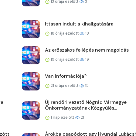
13 órája ezelőtt
3
Ittasan indult a kihallgatására
18 órája ezelőtt
18
Az erőszakos fellépés nem megoldás
19 órája ezelőtt
19
Van információja?
21 órája ezelőtt
15
va
Új rendőri vezető Nógrád Vármegye
Önkormányzatának Közgyűlés...
1 nap ezelőtt
21
zött
Árokba csapódott egy Hyundai Lukács