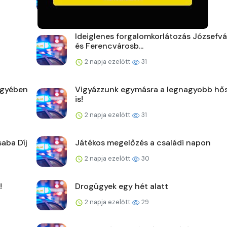
2 napja ezelőtt
40
Ideiglenes forgalomkorlátozás Józsefv
és Ferencvárosb...
2 napja ezelőtt
31
egyében
Vigyázzunk egymásra a legnagyobb hő
is!
2 napja ezelőtt
31
saba Díj
Játékos megelőzés a családi napon
2 napja ezelőtt
30
!
Drogügyek egy hét alatt
2 napja ezelőtt
29