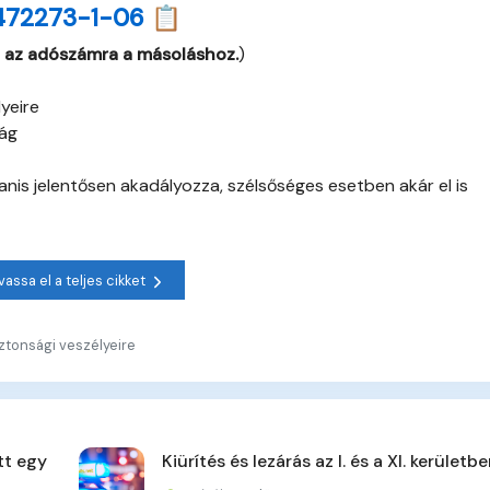
472273-1-06 📋
 az adószámra a másoláshoz.
)
yeire
ág
nis jelentősen akadályozza, szélsőséges esetben akár el is
vassa el a teljes cikket
ztonsági veszélyeire
tt egy
Kiürítés és lezárás az I. és a XI. kerületb