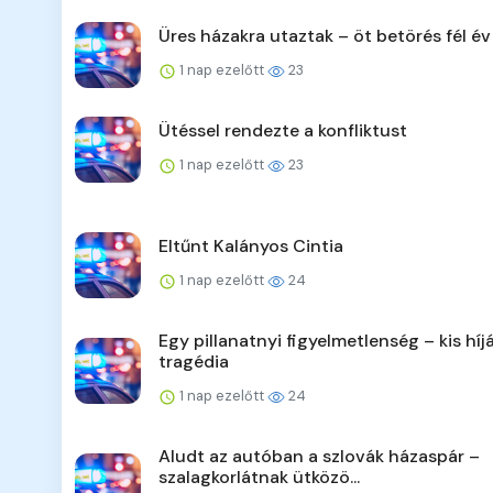
Üres házakra utaztak – öt betörés fél év
1 nap ezelőtt
23
Ütéssel rendezte a konfliktust
1 nap ezelőtt
23
Eltűnt Kalányos Cintia
1 nap ezelőtt
24
Egy pillanatnyi figyelmetlenség – kis híj
tragédia
1 nap ezelőtt
24
Aludt az autóban a szlovák házaspár –
szalagkorlátnak ütközö...