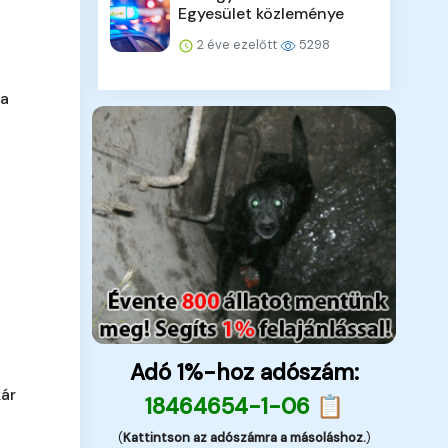
Egyesület közleménye
2 éve ezelőtt
5298
 a
Adó 1%-hoz adószám:
kár
18464654-1-06 📋
(
Kattintson az adószámra a másoláshoz.
)