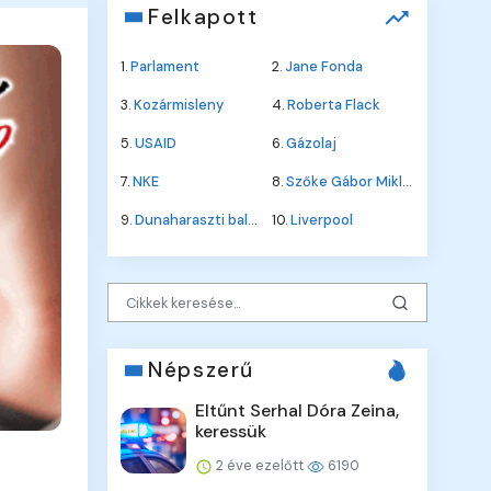
Felkapott
1.
Parlament
2.
Jane Fonda
3.
Kozármisleny
4.
Roberta Flack
5.
USAID
6.
Gázolaj
7.
NKE
8.
Szőke Gábor Miklós
9.
Dunaharaszti baleset
10.
Liverpool
Népszerű
Eltűnt Serhal Dóra Zeina,
keressük
2 éve ezelőtt
6190