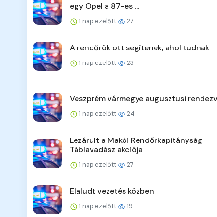
egy Opel a 87-es ...
1 nap ezelőtt
27
A rendőrök ott segítenek, ahol tudnak
1 nap ezelőtt
23
Veszprém vármegye augusztusi rendezv
1 nap ezelőtt
24
Lezárult a Makói Rendőrkapitányság
Táblavadász akciója
1 nap ezelőtt
27
Elaludt vezetés közben
1 nap ezelőtt
19