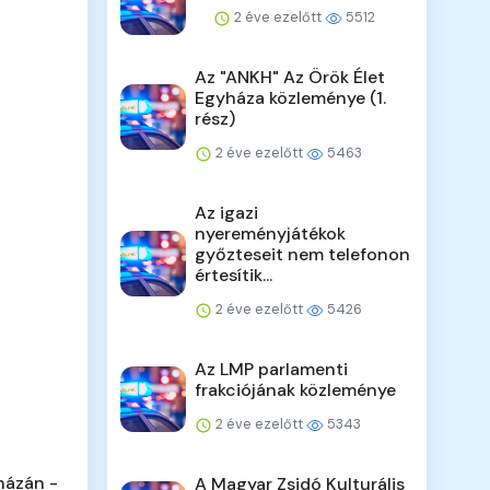
2 éve ezelőtt
5512
Az "ANKH" Az Örök Élet
Egyháza közleménye (1.
rész)
2 éve ezelőtt
5463
Az igazi
nyereményjátékok
győzteseit nem telefonon
értesítik...
2 éve ezelőtt
5426
Az LMP parlamenti
frakciójának közleménye
2 éve ezelőtt
5343
házán -
A Magyar Zsidó Kulturális