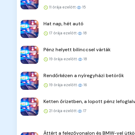
11 órája ezelőtt
15
Hat nap, hét autó
17 órája ezelőtt
18
Pénz helyett bilinccsel várták
19 órája ezelőtt
18
Rendőrkézen a nyíregyházi betörők
19 órája ezelőtt
16
Ketten őrizetben, a lopott pénz lefoglal
21 órája ezelőtt
17
Áttért a felezővonalon és BMW-vel ütkö