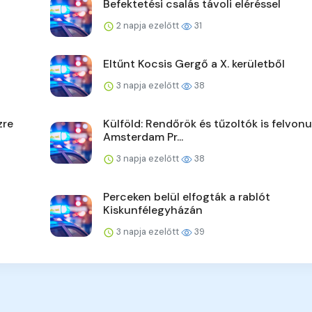
Befektetési csalás távoli eléréssel
2 napja ezelőtt
31
Eltűnt Kocsis Gergő a X. kerületből
3 napja ezelőtt
38
zre
Külföld: Rendőrök és tűzoltók is felvonu
Amsterdam Pr...
3 napja ezelőtt
38
Perceken belül elfogták a rablót
Kiskunfélegyházán
3 napja ezelőtt
39