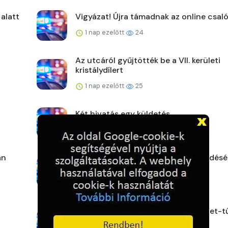
 alatt
Vigyázat! Újra támadnak az online csaló
1 nap ezelőtt
24
Az utcáról gyűjtötték be a VII. kerületi
kristálydílert
1 nap ezelőtt
25
Két hivatás egy küldetés
1 nap ezelőtt
23
án
Ellenőrzések a biztonságos közlekedésé
elektromos rollere...
1 nap ezelőtt
25
Halálos áldozata van az aljnövényzet-t
Vasban – nyesedé...