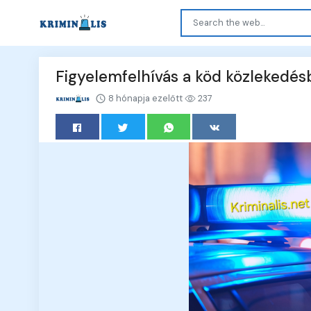
Figyelemfelhívás a köd közlekedésb
8 hónapja ezelőtt
237