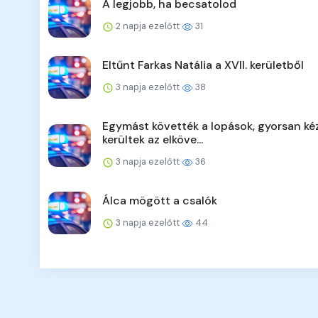
A legjobb, ha becsatolod
2 napja ezelőtt
31
Eltűnt Farkas Natália a XVII. kerületből
3 napja ezelőtt
38
Egymást követték a lopások, gyorsan ké
kerültek az elköve...
3 napja ezelőtt
36
Álca mögött a csalók
3 napja ezelőtt
44