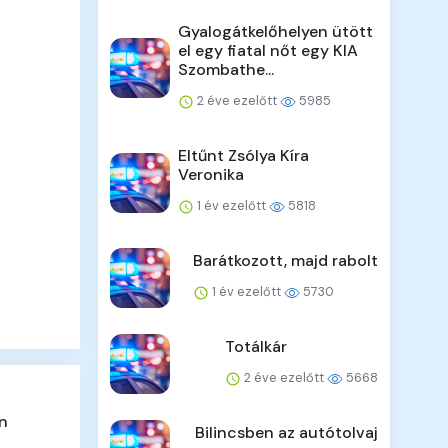
Gyalogátkelőhelyen ütött
el egy fiatal nőt egy KIA
Szombathe...
2 éve ezelőtt
5985
Eltűnt Zsólya Kíra
Veronika
1 év ezelőtt
5818
Barátkozott, majd rabolt
1 év ezelőtt
5730
Totálkár
2 éve ezelőtt
5668
en
Bilincsben az autótolvaj