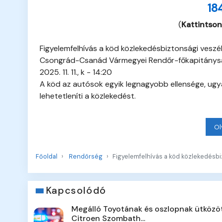
18
(
Kattintson
Figyelemfelhívás a köd közlekedésbiztonsági veszél
Csongrád-Csanád Vármegyei Rendőr-főkapitánys
2025. 11. 11., k - 14:20
A köd az autósok egyik legnagyobb ellensége, ugya
lehetetleníti a közlekedést.
Ol
Főoldal
Rendőrség
Figyelemfelhívás a köd közlekedésbi
Kapcsolódó
Megálló Toyotának és oszlopnak ütközö
Citroen Szombath...