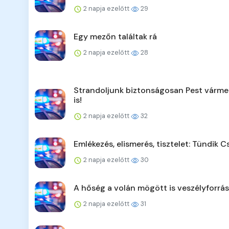
2 napja ezelőtt
29
Egy mezőn találtak rá
2 napja ezelőtt
28
Strandoljunk biztonságosan Pest várm
is!
2 napja ezelőtt
32
Emlékezés, elismerés, tisztelet: Tündik C
2 napja ezelőtt
30
A hőség a volán mögött is veszélyforrás
2 napja ezelőtt
31