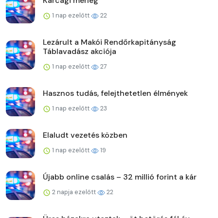
Karcagi mérleg
1 nap ezelőtt
22
Lezárult a Makói Rendőrkapitányság
Táblavadász akciója
1 nap ezelőtt
27
Hasznos tudás, felejthetetlen élmények
1 nap ezelőtt
23
Elaludt vezetés közben
1 nap ezelőtt
19
Újabb online csalás – 32 millió forint a kár
2 napja ezelőtt
22