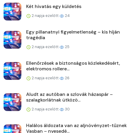
Két hivatás egy küldetés
2 napja ezelőtt
24
Egy pillanatnyi figyelmetlenség – kis híján
tragédia
2 napja ezelőtt
25
Ellenőrzések a biztonságos közlekedésért,
elektromos rollere...
2 napja ezelőtt
26
Aludt az autóban a szlovák házaspár –
szalagkorlátnak ütközö...
2 napja ezelőtt
30
Halálos áldozata van az aljnövényzet-tűznek
Vasban – nyesedé...