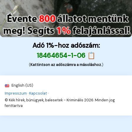
Adó 1%-hoz adószám:
18464654-1-06 📋
(
Kattintson az adószámra a másoláshoz.
)
English (US)
Impresszum
·
Kapcsolat
·
© Kék hírek, bűnügyek, balesetek - Kriminális 2026. Minden jog
fenttartva