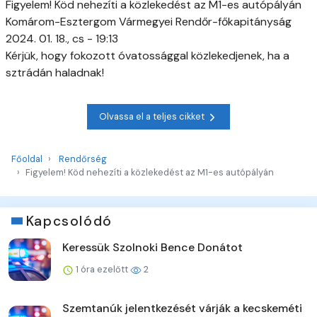
Figyelem! Köd nehezíti a közlekedést az M1-es autópályán
Komárom-Esztergom Vármegyei Rendőr-főkapitányság
2024. 01. 18., cs - 19:13
Kérjük, hogy fokozott óvatossággal közlekedjenek, ha a
sztrádán haladnak!
Olvassa el a teljes cikket
Főoldal
Rendőrség
Figyelem! Köd nehezíti a közlekedést az M1-es autópályán
Kapcsolódó
Keressük Szolnoki Bence Donátot
1 óra ezelőtt
2
Szemtanúk jelentkezését várják a kecskeméti