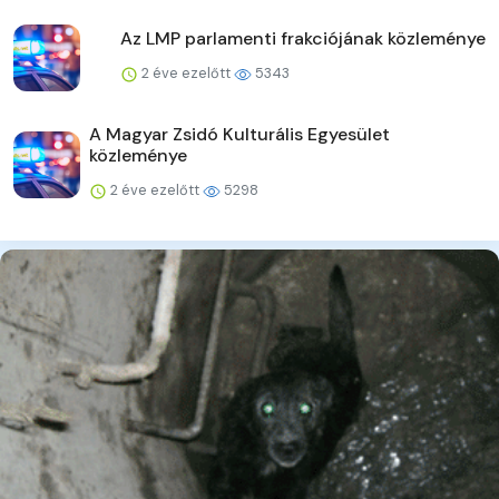
Az LMP parlamenti frakciójának közleménye
2 éve ezelőtt
5343
A Magyar Zsidó Kulturális Egyesület
közleménye
2 éve ezelőtt
5298