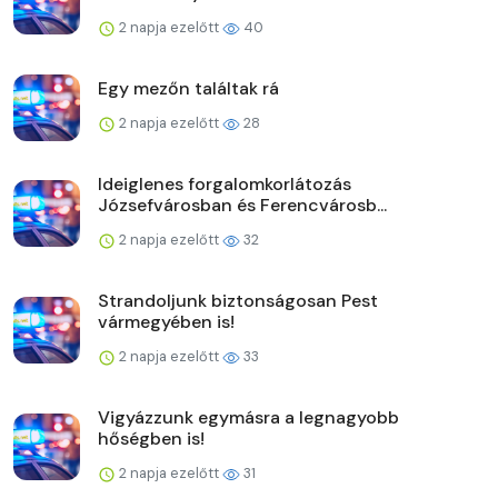
2 napja ezelőtt
40
Egy mezőn találtak rá
2 napja ezelőtt
28
Ideiglenes forgalomkorlátozás
Józsefvárosban és Ferencvárosb...
2 napja ezelőtt
32
Strandoljunk biztonságosan Pest
vármegyében is!
2 napja ezelőtt
33
Vigyázzunk egymásra a legnagyobb
hőségben is!
2 napja ezelőtt
31