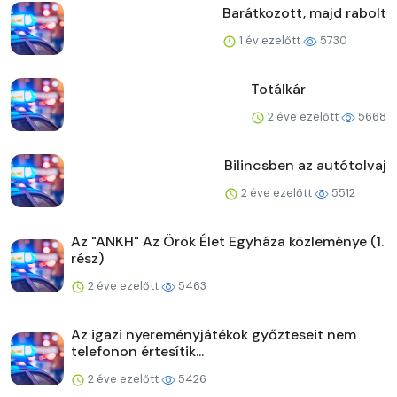
Barátkozott, majd rabolt
1 év ezelőtt
5730
Totálkár
2 éve ezelőtt
5668
Bilincsben az autótolvaj
2 éve ezelőtt
5512
Az "ANKH" Az Örök Élet Egyháza közleménye (1.
rész)
2 éve ezelőtt
5463
Az igazi nyereményjátékok győzteseit nem
telefonon értesítik...
2 éve ezelőtt
5426