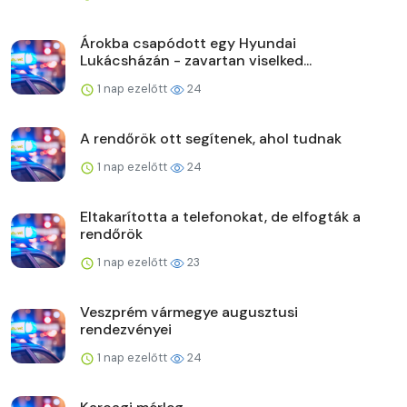
Árokba csapódott egy Hyundai
Lukácsházán - zavartan viselked...
1 nap ezelőtt
24
A rendőrök ott segítenek, ahol tudnak
1 nap ezelőtt
24
Eltakarította a telefonokat, de elfogták a
rendőrök
1 nap ezelőtt
23
Veszprém vármegye augusztusi
rendezvényei
1 nap ezelőtt
24