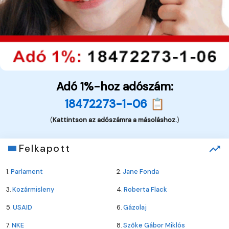
Adó 1%-hoz adószám:
18472273-1-06 📋
(
Kattintson az adószámra a másoláshoz.
)
Felkapott
1.
Parlament
2.
Jane Fonda
3.
Kozármisleny
4.
Roberta Flack
5.
USAID
6.
Gázolaj
7.
NKE
8.
Szőke Gábor Miklós