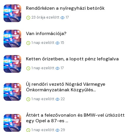
Rendőrkézen a nyíregyházi betörők
23 órája ezelőtt
17
Van információja?
1 nap ezelőtt
15
Ketten őrizetben, a lopott pénz lefoglalva
1 nap ezelőtt
17
Új rendőri vezető Nógrád Vármegye
Önkormányzatának Közgyűlés...
1 nap ezelőtt
22
Áttért a felezővonalon és BMW-vel ütközött
egy Opel a 87-es ...
1 nap ezelőtt
29