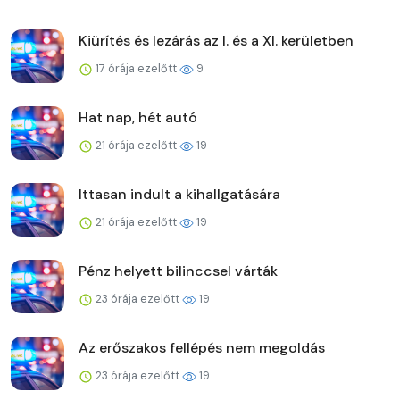
Kiürítés és lezárás az I. és a XI. kerületben
17 órája ezelőtt
9
Hat nap, hét autó
21 órája ezelőtt
19
Ittasan indult a kihallgatására
21 órája ezelőtt
19
Pénz helyett bilinccsel várták
23 órája ezelőtt
19
Az erőszakos fellépés nem megoldás
23 órája ezelőtt
19