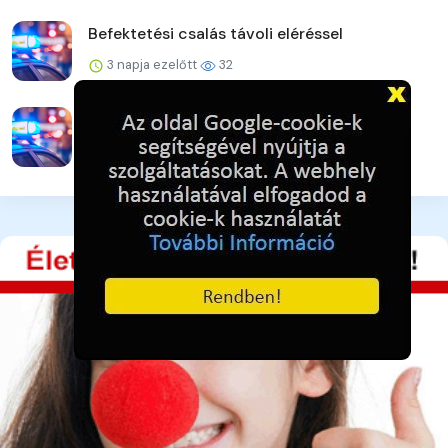
Befektetési csalás távoli eléréssel
3 napja ezelőtt
32
Eltűnt Farkas Natália a XVII. kerületből
3 napja ezelőtt
39