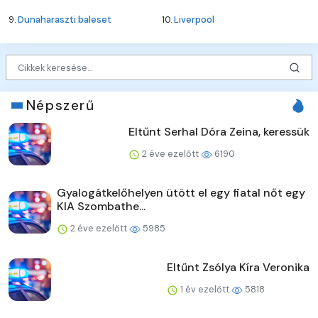
9.
Dunaharaszti baleset
10.
Liverpool
Népszerű
Eltűnt Serhal Dóra Zeina, keressük
2 éve ezelőtt
6190
Gyalogátkelőhelyen ütött el egy fiatal nőt egy
KIA Szombathe...
2 éve ezelőtt
5985
Eltűnt Zsólya Kíra Veronika
1 év ezelőtt
5818