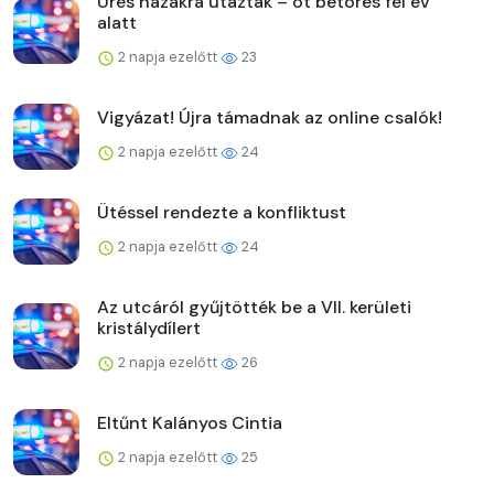
Üres házakra utaztak – öt betörés fél év
alatt
2 napja ezelőtt
23
Vigyázat! Újra támadnak az online csalók!
2 napja ezelőtt
24
Ütéssel rendezte a konfliktust
2 napja ezelőtt
24
Az utcáról gyűjtötték be a VII. kerületi
kristálydílert
2 napja ezelőtt
26
Eltűnt Kalányos Cintia
2 napja ezelőtt
25