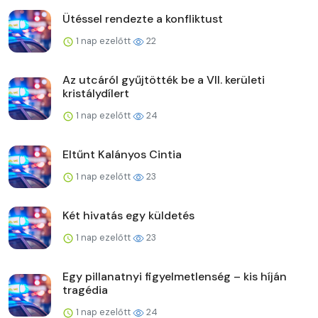
Ütéssel rendezte a konfliktust
1 nap ezelőtt
22
Az utcáról gyűjtötték be a VII. kerületi
kristálydílert
1 nap ezelőtt
24
Eltűnt Kalányos Cintia
1 nap ezelőtt
23
Két hivatás egy küldetés
1 nap ezelőtt
23
Egy pillanatnyi figyelmetlenség – kis híján
tragédia
1 nap ezelőtt
24