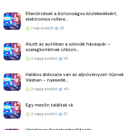
Ellenőrzések a biztonságos közlekedésért,
elektromos rollere...
1 nap ezelőtt
25
Aludt az autóban a szlovák házaspár –
szalagkorlátnak ütközö...
2 napja ezelőtt
29
Halálos áldozata van az aljnövényzet-tűznek
Vasban – nyesedé...
2 napja ezelőtt
40
Egy mezőn találtak rá
2 napja ezelőtt
27
Ideiglenes forgalomkorlátozás