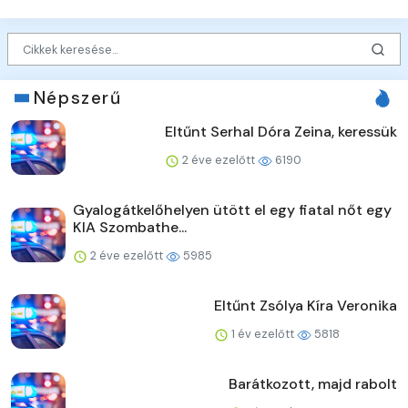
Népszerű
Eltűnt Serhal Dóra Zeina, keressük
2 éve ezelőtt
6190
Gyalogátkelőhelyen ütött el egy fiatal nőt egy
KIA Szombathe...
2 éve ezelőtt
5985
Eltűnt Zsólya Kíra Veronika
1 év ezelőtt
5818
Barátkozott, majd rabolt