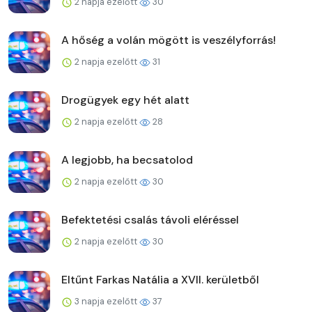
2 napja ezelőtt
30
A hőség a volán mögött is veszélyforrás!
2 napja ezelőtt
31
Drogügyek egy hét alatt
2 napja ezelőtt
28
A legjobb, ha becsatolod
2 napja ezelőtt
30
Befektetési csalás távoli eléréssel
2 napja ezelőtt
30
Eltűnt Farkas Natália a XVII. kerületből
3 napja ezelőtt
37