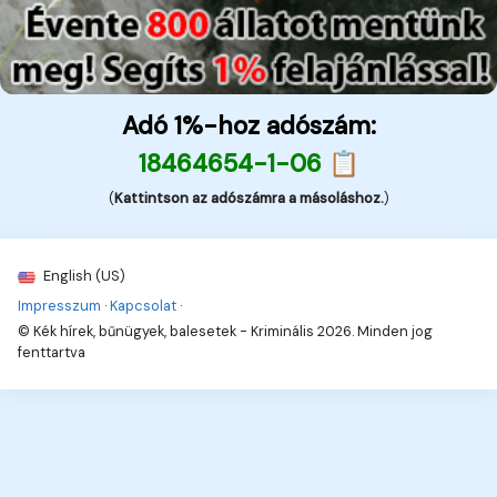
Adó 1%-hoz adószám:
18464654-1-06 📋
(
Kattintson az adószámra a másoláshoz.
)
English (US)
Impresszum
·
Kapcsolat
·
© Kék hírek, bűnügyek, balesetek - Kriminális 2026. Minden jog
fenttartva