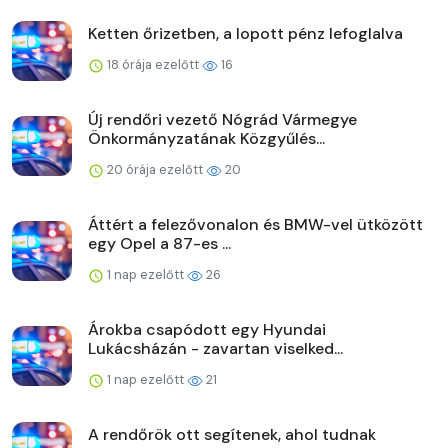
Ketten őrizetben, a lopott pénz lefoglalva
18 órája ezelőtt
16
Új rendőri vezető Nógrád Vármegye
Önkormányzatának Közgyűlés...
20 órája ezelőtt
20
Áttért a felezővonalon és BMW-vel ütközött
egy Opel a 87-es ...
1 nap ezelőtt
26
Árokba csapódott egy Hyundai
Lukácsházán - zavartan viselked...
1 nap ezelőtt
21
A rendőrök ott segítenek, ahol tudnak