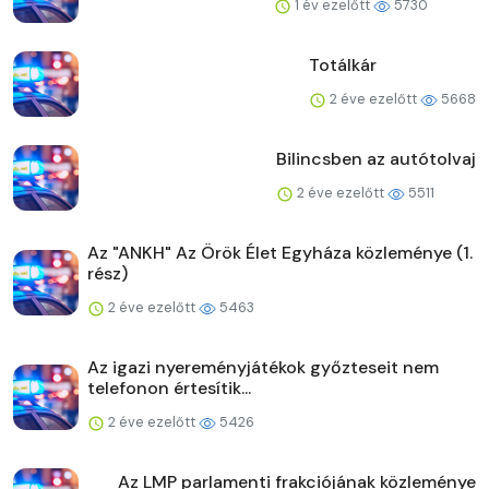
1 év ezelőtt
5730
Totálkár
2 éve ezelőtt
5668
Bilincsben az autótolvaj
2 éve ezelőtt
5511
Az "ANKH" Az Örök Élet Egyháza közleménye (1.
rész)
2 éve ezelőtt
5463
Az igazi nyereményjátékok győzteseit nem
telefonon értesítik...
2 éve ezelőtt
5426
Az LMP parlamenti frakciójának közleménye