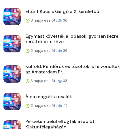
Eltűnt Kocsis Gergő a X. kerületből
3 napja ezelőtt
36
Egymást követték a lopások, gyorsan kézre
kerültek az elköve...
3 napja ezelőtt
36
Külföld: Rendőrök és tűzoltók is felvonultak
az Amsterdam Pr...
3 napja ezelőtt
38
Álca mögött a csalók
3 napja ezelőtt
43
Perceken belül elfogták a rablót
Kiskunfélegyházán