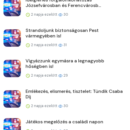
Józsefvárosban és Ferencvárosb...
2 napja ezelőtt
30
Strandoljunk biztonságosan Pest
vármegyében is!
2 napja ezelőtt
31
Vigyázzunk egymásra a legnagyobb
hőségben is!
2 napja ezelőtt
29
Emlékezés, elismerés, tisztelet: Tündik Csaba
Díj
2 napja ezelőtt
30
Játékos megelőzés a családi napon