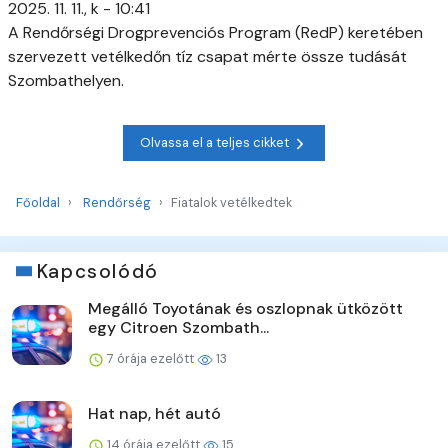
2025. 11. 11., k - 10:41
A Rendőrségi Drogprevenciós Program (RedP) keretében
szervezett vetélkedőn tíz csapat mérte össze tudását
Szombathelyen.
Olvassa el a teljes cikket
Főoldal
Rendőrség
Fiatalok vetélkedtek
Kapcsolódó
Megálló Toyotának és oszlopnak ütközött
egy Citroen Szombath...
7 órája ezelőtt
13
Hat nap, hét autó
14 órája ezelőtt
15