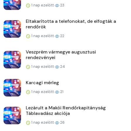
1 nap ezelőtt
23
Eltakarította a telefonokat, de elfogták a
rendőrök
1 nap ezelőtt
22
Veszprém vármegye augusztusi
rendezvényei
1 nap ezelőtt
24
Karcagi mérleg
1 nap ezelőtt
21
Lezárult a Makói Rendőrkapitányság
Táblavadász akciója
1 nap ezelőtt
26