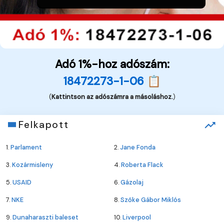
Adó 1%-hoz adószám:
18472273-1-06 📋
(
Kattintson az adószámra a másoláshoz.
)
Felkapott
1.
Parlament
2.
Jane Fonda
3.
Kozármisleny
4.
Roberta Flack
5.
USAID
6.
Gázolaj
7.
NKE
8.
Szőke Gábor Miklós
9.
Dunaharaszti baleset
10.
Liverpool