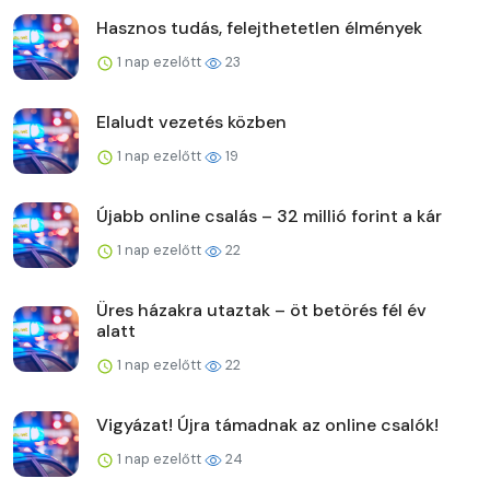
Hasznos tudás, felejthetetlen élmények
1 nap ezelőtt
23
Elaludt vezetés közben
1 nap ezelőtt
19
Újabb online csalás – 32 millió forint a kár
1 nap ezelőtt
22
Üres házakra utaztak – öt betörés fél év
alatt
1 nap ezelőtt
22
Vigyázat! Újra támadnak az online csalók!
1 nap ezelőtt
24