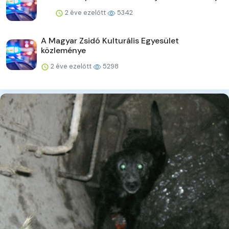
2 éve ezelőtt
5342
A Magyar Zsidó Kulturális Egyesület
közleménye
2 éve ezelőtt
5298