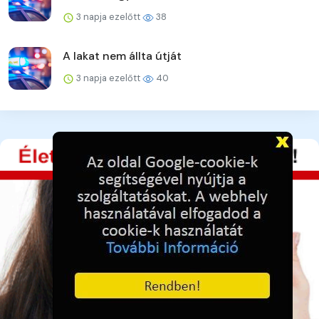
3 napja ezelőtt
38
A lakat nem állta útját
3 napja ezelőtt
40