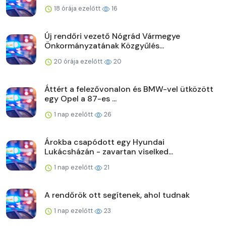
18 órája ezelőtt
16
Új rendőri vezető Nógrád Vármegye
Önkormányzatának Közgyűlés...
20 órája ezelőtt
20
Áttért a felezővonalon és BMW-vel ütközött
egy Opel a 87-es ...
1 nap ezelőtt
26
Árokba csapódott egy Hyundai
Lukácsházán - zavartan viselked...
1 nap ezelőtt
21
A rendőrök ott segítenek, ahol tudnak
1 nap ezelőtt
23