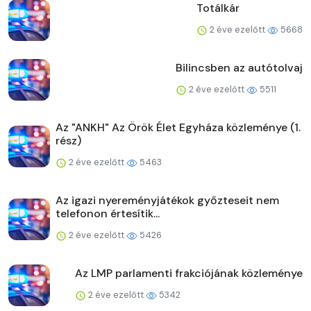
Totálkár
2 éve ezelőtt
5668
Bilincsben az autótolvaj
2 éve ezelőtt
5511
Az "ANKH" Az Örök Élet Egyháza közleménye (1.
rész)
2 éve ezelőtt
5463
Az igazi nyereményjátékok győzteseit nem
telefonon értesítik...
2 éve ezelőtt
5426
Az LMP parlamenti frakciójának közleménye
2 éve ezelőtt
5342