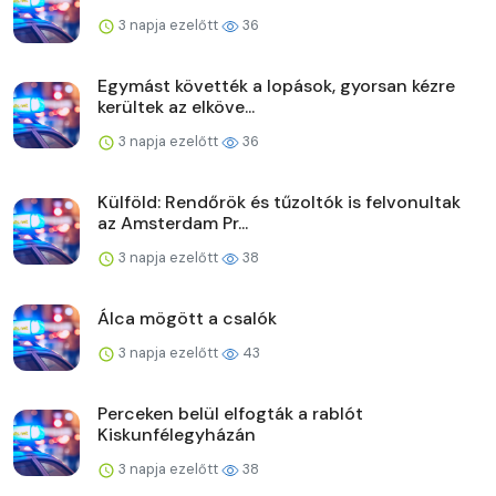
3 napja ezelőtt
36
Egymást követték a lopások, gyorsan kézre
kerültek az elköve...
3 napja ezelőtt
36
Külföld: Rendőrök és tűzoltók is felvonultak
az Amsterdam Pr...
3 napja ezelőtt
38
Álca mögött a csalók
3 napja ezelőtt
43
Perceken belül elfogták a rablót
Kiskunfélegyházán
3 napja ezelőtt
38