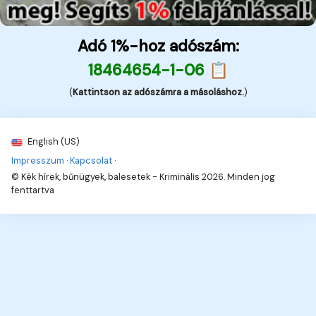
Adó 1%-hoz adószám:
18464654-1-06 📋
(
Kattintson az adószámra a másoláshoz.
)
English (US)
Impresszum
·
Kapcsolat
·
© Kék hírek, bűnügyek, balesetek - Kriminális 2026. Minden jog
fenttartva