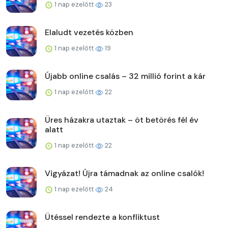
1 nap ezelőtt
23
Elaludt vezetés közben
1 nap ezelőtt
19
Újabb online csalás – 32 millió forint a kár
1 nap ezelőtt
22
Üres házakra utaztak – öt betörés fél év
alatt
1 nap ezelőtt
22
Vigyázat! Újra támadnak az online csalók!
1 nap ezelőtt
24
Ütéssel rendezte a konfliktust