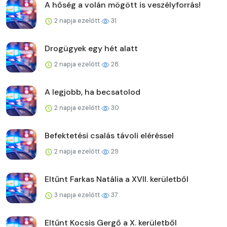
A hőség a volán mögött is veszélyforrás!
2 napja ezelőtt
31
Drogügyek egy hét alatt
2 napja ezelőtt
28
A legjobb, ha becsatolod
2 napja ezelőtt
30
Befektetési csalás távoli eléréssel
2 napja ezelőtt
29
Eltűnt Farkas Natália a XVII. kerületből
3 napja ezelőtt
37
Eltűnt Kocsis Gergő a X. kerületből