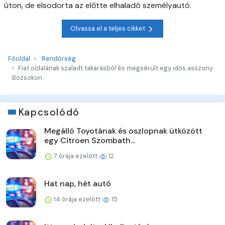
úton, de elsodorta az előtte elhaladó személyautó.
Olvassa el a teljes cikket
Főoldal
Rendőrség
Fiat oldalának szaladt takarásból és megsérült egy idős asszony
Bozsokon
Kapcsolódó
Megálló Toyotának és oszlopnak ütközött
egy Citroen Szombath...
7 órája ezelőtt
12
Hat nap, hét autó
14 órája ezelőtt
15