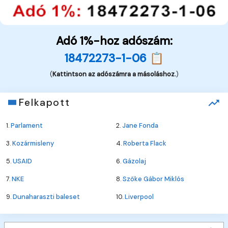
Adó 1%-hoz adószám:
18472273-1-06 📋
(
Kattintson az adószámra a másoláshoz.
)
Felkapott
1.
Parlament
2.
Jane Fonda
3.
Kozármisleny
4.
Roberta Flack
5.
USAID
6.
Gázolaj
7.
NKE
8.
Szőke Gábor Miklós
9.
Dunaharaszti baleset
10.
Liverpool