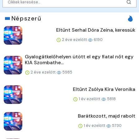
Népszerű
Eltűnt Serhal Dóra Zeina, keressük
2 éve ezelőtt
6190
Gyalogátkelőhelyen ütött el egy fiatal nőt egy
KIA Szombathe...
2 éve ezelőtt
5985
Eltűnt Zsólya Kíra Veronika
1 év ezelőtt
5818
Barátkozott, majd rabolt
1 év ezelőtt
5730