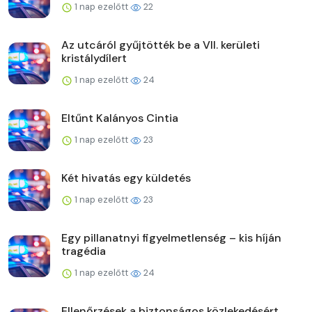
1 nap ezelőtt
22
Az utcáról gyűjtötték be a VII. kerületi
kristálydílert
1 nap ezelőtt
24
Eltűnt Kalányos Cintia
1 nap ezelőtt
23
Két hivatás egy küldetés
1 nap ezelőtt
23
Egy pillanatnyi figyelmetlenség – kis híján
tragédia
1 nap ezelőtt
24
Ellenőrzések a biztonságos közlekedésért,