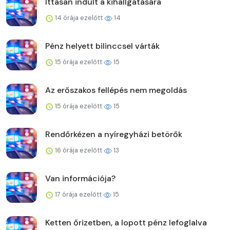
Ittasan indult a kihallgatására
14 órája ezelőtt
14
Pénz helyett bilinccsel várták
15 órája ezelőtt
15
Az erőszakos fellépés nem megoldás
15 órája ezelőtt
15
Rendőrkézen a nyíregyházi betörők
16 órája ezelőtt
13
Van információja?
17 órája ezelőtt
15
Ketten őrizetben, a lopott pénz lefoglalva