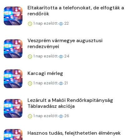
Eltakarította a telefonokat, de elfogták a
rendőrök
1 nap ezelőtt
22
Veszprém vármegye augusztusi
rendezvényei
1 nap ezelőtt
24
Karcagi mérleg
1 nap ezelőtt
21
Lezárult a Makói Rendőrkapitányság
Táblavadász akciója
1 nap ezelőtt
26
Hasznos tudás, felejthetetlen élmények