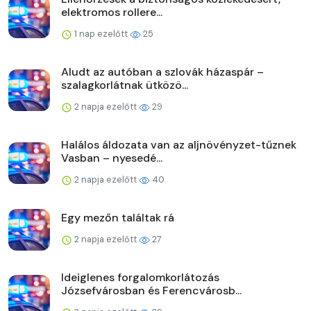
elektromos rollere...
1 nap ezelőtt
25
Aludt az autóban a szlovák házaspár –
szalagkorlátnak ütközö...
2 napja ezelőtt
29
Halálos áldozata van az aljnövényzet-tűznek
Vasban – nyesedé...
2 napja ezelőtt
40
Egy mezőn találtak rá
2 napja ezelőtt
27
Ideiglenes forgalomkorlátozás
Józsefvárosban és Ferencvárosb...