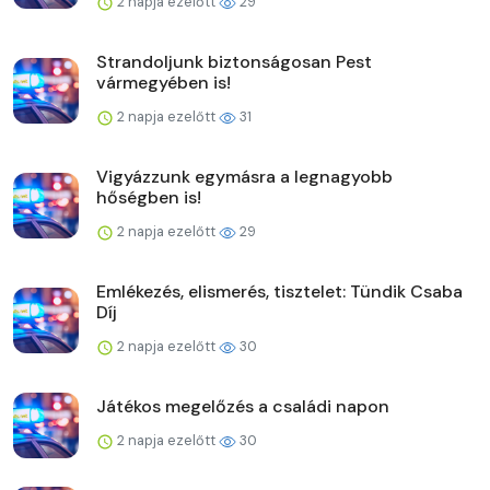
2 napja ezelőtt
29
Strandoljunk biztonságosan Pest
vármegyében is!
2 napja ezelőtt
31
Vigyázzunk egymásra a legnagyobb
hőségben is!
2 napja ezelőtt
29
Emlékezés, elismerés, tisztelet: Tündik Csaba
Díj
2 napja ezelőtt
30
Játékos megelőzés a családi napon
2 napja ezelőtt
30