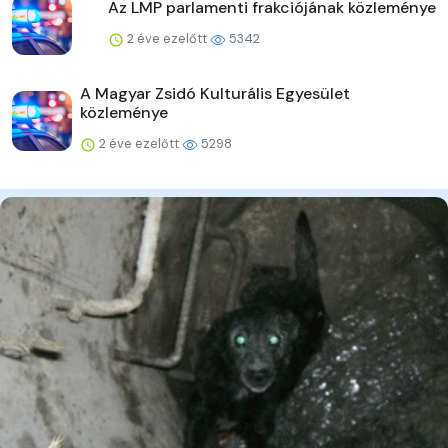
Az LMP parlamenti frakciójának közleménye
2 éve ezelőtt
5342
A Magyar Zsidó Kulturális Egyesület
közleménye
2 éve ezelőtt
5298