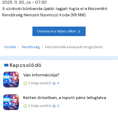
2025. 11. 20., cs - 07:30
A szolnoki bűnbanda újabb tagjait fogta el a Készenléti
Rendőrség Nemzeti Nyomozó Iroda (KR NNI).
Olvassa el a teljes cikket
Főoldal
Rendőrség
Felszámolták a kiterjedt drogüzletet
Kapcsolódó
Van információja?
2 órája ezelőtt
4
Ketten őrizetben, a lopott pénz lefoglalva
2 órája ezelőtt
4