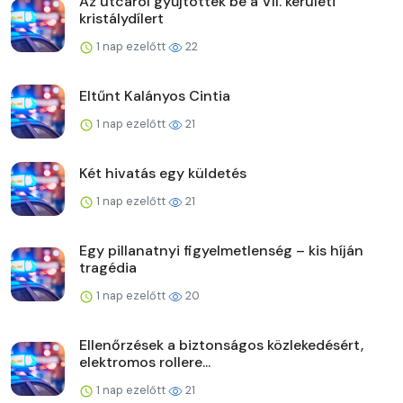
Az utcáról gyűjtötték be a VII. kerületi
kristálydílert
1 nap ezelőtt
22
Eltűnt Kalányos Cintia
1 nap ezelőtt
21
Két hivatás egy küldetés
1 nap ezelőtt
21
Egy pillanatnyi figyelmetlenség – kis híján
tragédia
1 nap ezelőtt
20
Ellenőrzések a biztonságos közlekedésért,
elektromos rollere...
1 nap ezelőtt
21