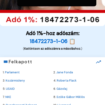
Adó 1%-hoz adószám:
18472273-1-06 📋
(
Kattintson az adószámra a másoláshoz.
)
Felkapott
1.
Parlament
2.
Jane Fonda
3.
Kozármisleny
4.
Roberta Flack
5.
USAID
6.
Gázolaj
7.
NKE
8.
Szőke Gábor Miklós