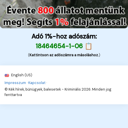
Adó 1%-hoz adószám:
18464654-1-06 📋
(
Kattintson az adószámra a másoláshoz.
)
English (US)
Impresszum
·
Kapcsolat
·
© Kék hírek, bűnügyek, balesetek - Kriminális 2026. Minden jog
fenttartva