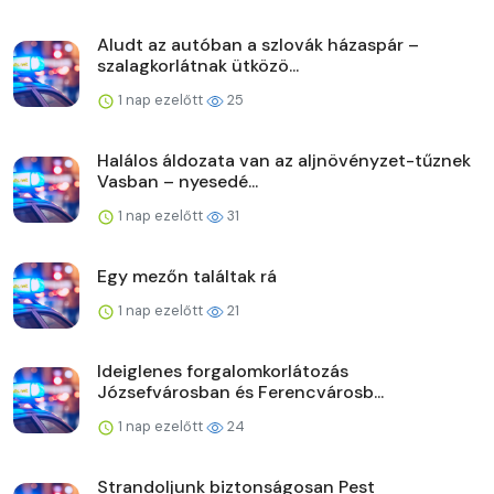
Aludt az autóban a szlovák házaspár –
szalagkorlátnak ütközö...
1 nap ezelőtt
25
Halálos áldozata van az aljnövényzet-tűznek
Vasban – nyesedé...
1 nap ezelőtt
31
Egy mezőn találtak rá
1 nap ezelőtt
21
Ideiglenes forgalomkorlátozás
Józsefvárosban és Ferencvárosb...
1 nap ezelőtt
24
Strandoljunk biztonságosan Pest