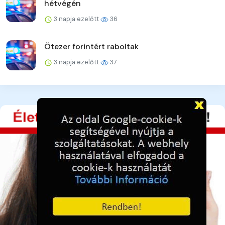
hétvégén
3 napja ezelőtt
36
Ötezer forintért raboltak
3 napja ezelőtt
37