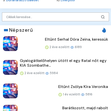
9.
Dunaharaszti baleset
10.
Liverpool
Népszerű
Eltűnt Serhal Dóra Zeina, keressük
2 éve ezelőtt
6189
Gyalogátkelőhelyen ütött el egy fiatal nőt egy
KIA Szombathe...
2 éve ezelőtt
5984
Eltűnt Zsólya Kíra Veronika
1 év ezelőtt
5816
Barátkozott, majd rabolt