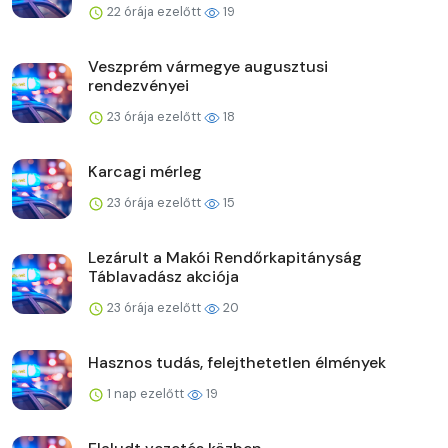
22 órája ezelőtt
19
Veszprém vármegye augusztusi
rendezvényei
23 órája ezelőtt
18
Karcagi mérleg
23 órája ezelőtt
15
Lezárult a Makói Rendőrkapitányság
Táblavadász akciója
23 órája ezelőtt
20
Hasznos tudás, felejthetetlen élmények
1 nap ezelőtt
19