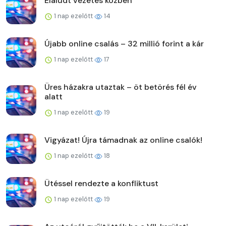
Elaludt vezetés közben
1 nap ezelőtt
14
Újabb online csalás – 32 millió forint a kár
1 nap ezelőtt
17
Üres házakra utaztak – öt betörés fél év
alatt
1 nap ezelőtt
19
Vigyázat! Újra támadnak az online csalók!
1 nap ezelőtt
18
Ütéssel rendezte a konfliktust
1 nap ezelőtt
19