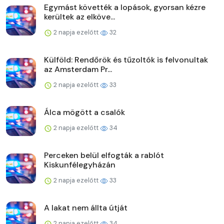
Egymást követték a lopások, gyorsan kézre
kerültek az elköve...
2 napja ezelőtt
32
Külföld: Rendőrök és tűzoltók is felvonultak
az Amsterdam Pr...
2 napja ezelőtt
33
Álca mögött a csalók
2 napja ezelőtt
34
Perceken belül elfogták a rablót
Kiskunfélegyházán
2 napja ezelőtt
33
A lakat nem állta útját
2 napja ezelőtt
34