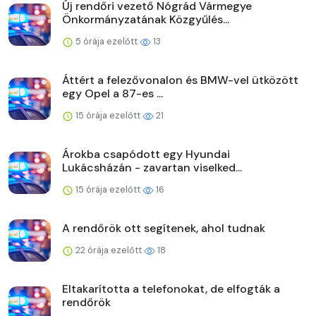
Új rendőri vezető Nógrád Vármegye
Önkormányzatának Közgyűlés...
5 órája ezelőtt
13
Áttért a felezővonalon és BMW-vel ütközött
egy Opel a 87-es ...
15 órája ezelőtt
21
Árokba csapódott egy Hyundai
Lukácsházán - zavartan viselked...
15 órája ezelőtt
16
A rendőrök ott segítenek, ahol tudnak
22 órája ezelőtt
18
Eltakarította a telefonokat, de elfogták a
rendőrök