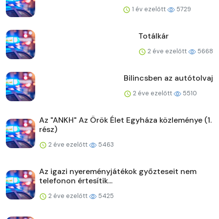
1 év ezelőtt
5729
Totálkár
2 éve ezelőtt
5668
Bilincsben az autótolvaj
2 éve ezelőtt
5510
Az "ANKH" Az Örök Élet Egyháza közleménye (1.
rész)
2 éve ezelőtt
5463
Az igazi nyereményjátékok győzteseit nem
telefonon értesítik...
2 éve ezelőtt
5425