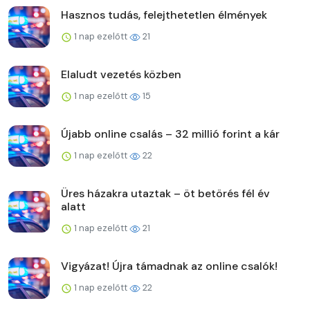
Hasznos tudás, felejthetetlen élmények
1 nap ezelőtt
21
Elaludt vezetés közben
1 nap ezelőtt
15
Újabb online csalás – 32 millió forint a kár
1 nap ezelőtt
22
Üres házakra utaztak – öt betörés fél év
alatt
1 nap ezelőtt
21
Vigyázat! Újra támadnak az online csalók!
1 nap ezelőtt
22