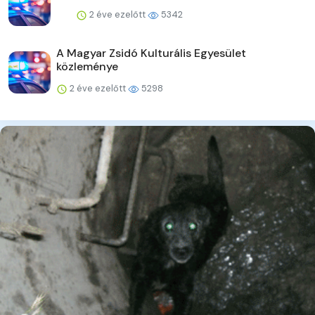
2 éve ezelőtt
5342
A Magyar Zsidó Kulturális Egyesület
közleménye
2 éve ezelőtt
5298