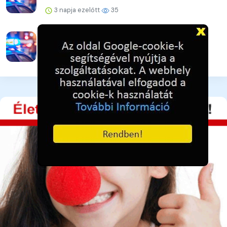
3 napja ezelőtt
35
A lakat nem állta útját
3 napja ezelőtt
37