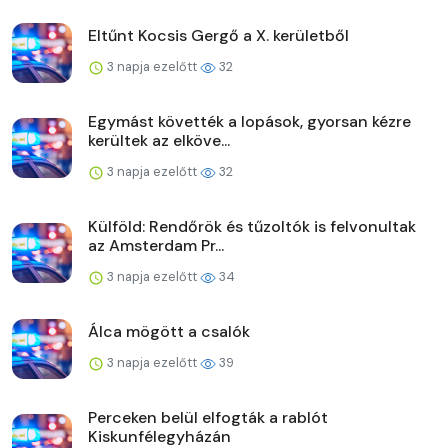
Eltűnt Kocsis Gergő a X. kerületből
3 napja ezelőtt
32
Egymást követték a lopások, gyorsan kézre
kerültek az elköve...
3 napja ezelőtt
32
Külföld: Rendőrök és tűzoltók is felvonultak
az Amsterdam Pr...
3 napja ezelőtt
34
Álca mögött a csalók
3 napja ezelőtt
39
Perceken belül elfogták a rablót
Kiskunfélegyházán