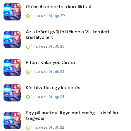
Ütéssel rendezte a konfliktust
1 nap ezelőtt
20
Az utcáról gyűjtötték be a VII. kerületi
kristálydílert
1 nap ezelőtt
23
Eltűnt Kalányos Cintia
1 nap ezelőtt
22
Két hivatás egy küldetés
1 nap ezelőtt
23
Egy pillanatnyi figyelmetlenség – kis híján
tragédia
1 nap ezelőtt
22