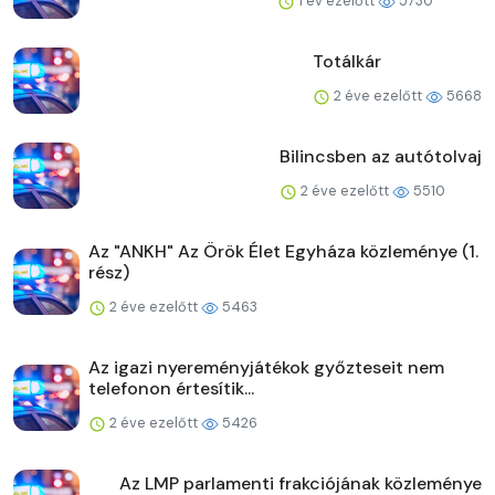
1 év ezelőtt
5730
Totálkár
2 éve ezelőtt
5668
Bilincsben az autótolvaj
2 éve ezelőtt
5510
Az "ANKH" Az Örök Élet Egyháza közleménye (1.
rész)
2 éve ezelőtt
5463
Az igazi nyereményjátékok győzteseit nem
telefonon értesítik...
2 éve ezelőtt
5426
Az LMP parlamenti frakciójának közleménye