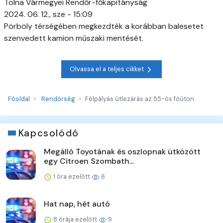
Tolna Vármegyei Rendőr-főkapitányság
2024. 06. 12., sze - 15:09
Pörböly térségében megkezdték a korábban balesetet
szenvedett kamion műszaki mentését.
Olvassa el a teljes cikket
Főoldal
Rendőrség
Félpályás útlezárás az 55-ös főúton
Kapcsolódó
Megálló Toyotának és oszlopnak ütközött
egy Citroen Szombath...
1 óra ezelőtt
6
Hat nap, hét autó
8 órája ezelőtt
9