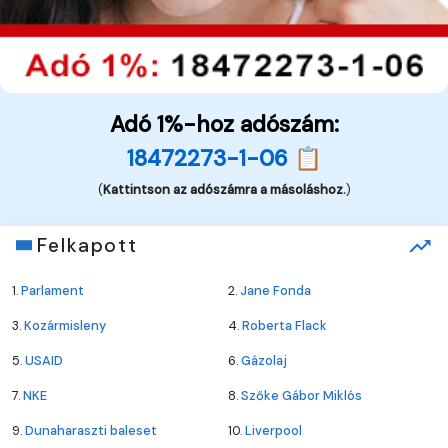
Adó 1%-hoz adószám:
18472273-1-06 📋
(
Kattintson az adószámra a másoláshoz.
)
Felkapott
1.
Parlament
2.
Jane Fonda
3.
Kozármisleny
4.
Roberta Flack
5.
USAID
6.
Gázolaj
7.
NKE
8.
Szőke Gábor Miklós
9.
Dunaharaszti baleset
10.
Liverpool