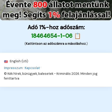
Adó 1%-hoz adószám:
18464654-1-06 📋
(
Kattintson az adószámra a másoláshoz.
)
English (US)
Impresszum
·
Kapcsolat
·
© Kék hírek, bűnügyek, balesetek - Kriminális 2026. Minden jog
fenttartva