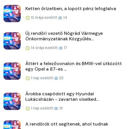
Ketten őrizetben, a lopott pénz lefoglalva
12 órája ezelőtt
14
Új rendőri vezető Nógrád Vármegye
Önkormányzatának Közgyűlés...
14 órája ezelőtt
17
Áttért a felezővonalon és BMW-vel ütközött
egy Opel a 87-es ...
1 nap ezelőtt
23
Árokba csapódott egy Hyundai
Lukácsházán - zavartan viselked...
1 nap ezelőtt
19
A rendőrök ott segítenek, ahol tudnak