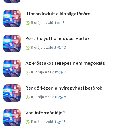
Ittasan indult a kihallgatására
8 órája ezelőtt
9
Pénz helyett bilinccsel várták
9 órája ezelőtt
10
Az erőszakos fellépés nem megoldás
10 órája ezelőtt
9
Rendőrkézen a nyíregyházi betörők
10 órája ezelőtt
8
Van információja?
11 órája ezelőtt
13