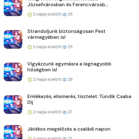
Józsefvárosban és Ferencvárosb...
2 napja ezelőtt
28
Strandoljunk biztonságosan Pest
vármegyében is!
2 napja ezelőtt
29
Vigyázzunk egymásra a legnagyobb
hőségben is!
2 napja ezelőtt
28
Emlékezés, elismerés, tisztelet: Tündik Csaba
Díj
2 napja ezelőtt
27
Játékos megelőzés a családi napon
2 napja ezelőtt
27