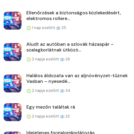
Ellenőrzések a biztonságos közlekedésért,
elektromos rollere...
1 nap ezelőtt
25
Aludt az autóban a szlovák házaspár –
szalagkorlátnak ütközö...
2 napja ezelőtt
26
Halálos áldozata van az aljnövényzet-tűznek
Vasban – nyesedé...
2 napja ezelőtt
34
Egy mezőn találtak rá
2 napja ezelőtt
23
Ideiglenes forgalomkorlátozás