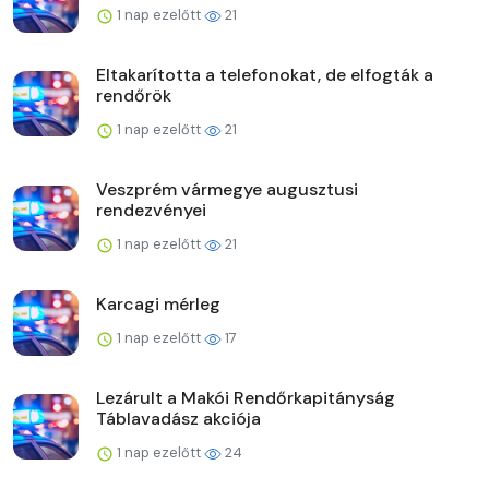
1 nap ezelőtt
21
Eltakarította a telefonokat, de elfogták a
rendőrök
1 nap ezelőtt
21
Veszprém vármegye augusztusi
rendezvényei
1 nap ezelőtt
21
Karcagi mérleg
1 nap ezelőtt
17
Lezárult a Makói Rendőrkapitányság
Táblavadász akciója
1 nap ezelőtt
24