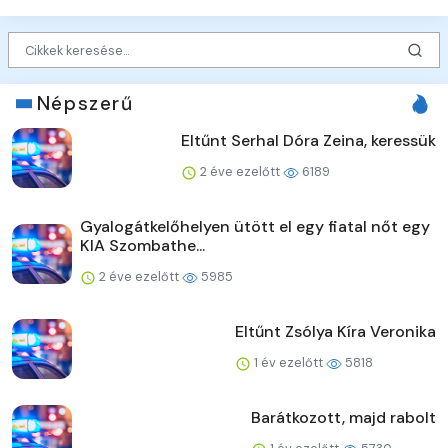
Népszerű
Eltűnt Serhal Dóra Zeina, keressük
2 éve ezelőtt
6189
Gyalogátkelőhelyen ütött el egy fiatal nőt egy
KIA Szombathe...
2 éve ezelőtt
5985
Eltűnt Zsólya Kíra Veronika
1 év ezelőtt
5818
Barátkozott, majd rabolt