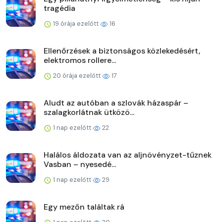
tragédia
19 órája ezelőtt
16
Ellenőrzések a biztonságos közlekedésért,
elektromos rollere...
20 órája ezelőtt
17
Aludt az autóban a szlovák házaspár –
szalagkorlátnak ütközö...
1 nap ezelőtt
22
Halálos áldozata van az aljnövényzet-tűznek
Vasban – nyesedé...
1 nap ezelőtt
29
Egy mezőn találtak rá