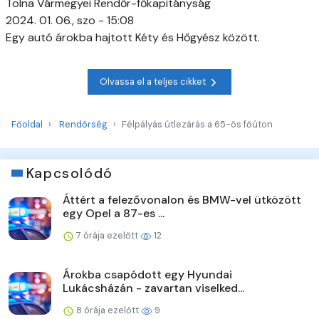
Tolna Vármegyei Rendőr-főkapitányság
2024. 01. 06., szo - 15:08
Egy autó árokba hajtott Kéty és Hőgyész között.
Olvassa el a teljes cikket
Főoldal
Rendőrség
Félpályás útlezárás a 65-ös főúton
Kapcsolódó
Áttért a felezővonalon és BMW-vel ütközött
egy Opel a 87-es ...
7 órája ezelőtt
12
Árokba csapódott egy Hyundai
Lukácsházán - zavartan viselked...
8 órája ezelőtt
9