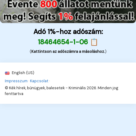
Adó 1%-hoz adószám:
18464654-1-06 📋
(
Kattintson az adószámra a másoláshoz.
)
English (US)
Impresszum
·
Kapcsolat
·
© Kék hírek, bűnügyek, balesetek - Kriminális 2026. Minden jog
fenttartva