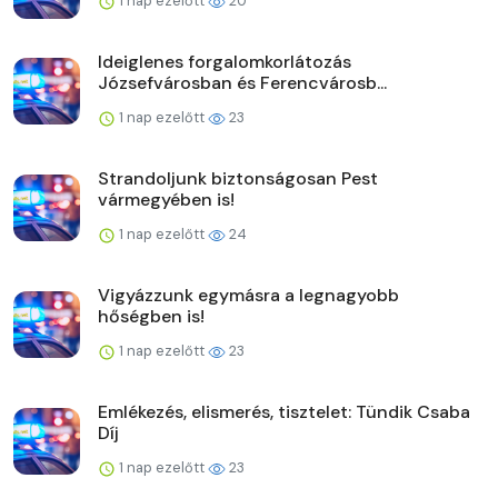
1 nap ezelőtt
20
Ideiglenes forgalomkorlátozás
Józsefvárosban és Ferencvárosb...
1 nap ezelőtt
23
Strandoljunk biztonságosan Pest
vármegyében is!
1 nap ezelőtt
24
Vigyázzunk egymásra a legnagyobb
hőségben is!
1 nap ezelőtt
23
Emlékezés, elismerés, tisztelet: Tündik Csaba
Díj
1 nap ezelőtt
23