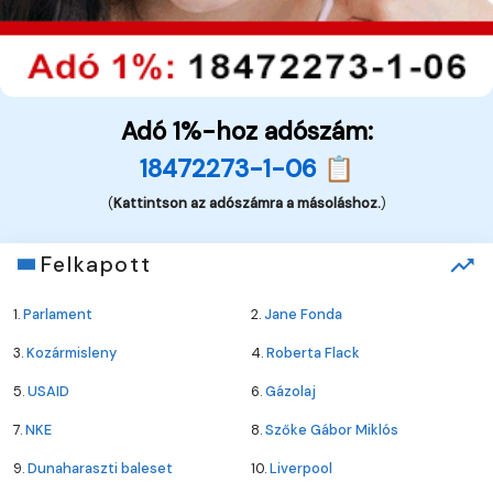
Adó 1%-hoz adószám:
18472273-1-06 📋
(
Kattintson az adószámra a másoláshoz.
)
Felkapott
1.
Parlament
2.
Jane Fonda
3.
Kozármisleny
4.
Roberta Flack
5.
USAID
6.
Gázolaj
7.
NKE
8.
Szőke Gábor Miklós
9.
Dunaharaszti baleset
10.
Liverpool