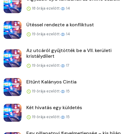
18 órája ezelőtt
14
Ütéssel rendezte a konfliktust
19 órája ezelőtt
14
Az utcáról gyűjtötték be a VII. kerületi
kristálydílert
19 órája ezelőtt
17
Eltűnt Kalányos Cintia
19 órája ezelőtt
15
Két hivatás egy küldetés
19 órája ezelőtt
15
Egy pillanatnyi figyelmetlenség – kis híján