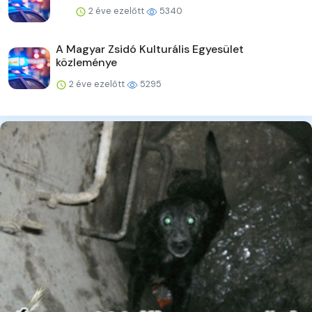
2 éve ezelőtt
5340
A Magyar Zsidó Kulturális Egyesület
közleménye
2 éve ezelőtt
5295