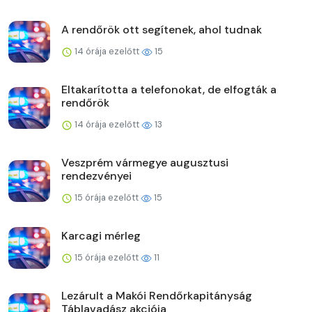
A rendőrök ott segítenek, ahol tudnak
14 órája ezelőtt
15
Eltakarította a telefonokat, de elfogták a
rendőrök
14 órája ezelőtt
13
Veszprém vármegye augusztusi
rendezvényei
15 órája ezelőtt
15
Karcagi mérleg
15 órája ezelőtt
11
Lezárult a Makói Rendőrkapitányság
Táblavadász akciója