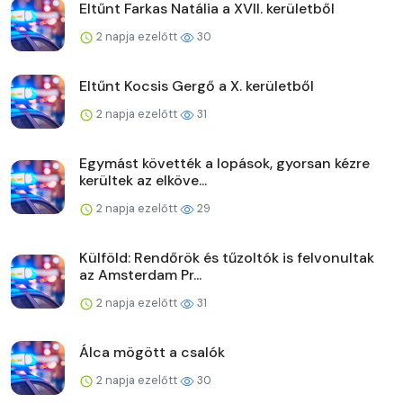
Eltűnt Farkas Natália a XVII. kerületből
2 napja ezelőtt
30
Eltűnt Kocsis Gergő a X. kerületből
2 napja ezelőtt
31
Egymást követték a lopások, gyorsan kézre
kerültek az elköve...
2 napja ezelőtt
29
Külföld: Rendőrök és tűzoltók is felvonultak
az Amsterdam Pr...
2 napja ezelőtt
31
Álca mögött a csalók
2 napja ezelőtt
30