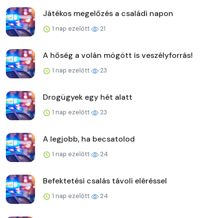
Játékos megelőzés a családi napon
1 nap ezelőtt
21
A hőség a volán mögött is veszélyforrás!
1 nap ezelőtt
23
Drogügyek egy hét alatt
1 nap ezelőtt
23
A legjobb, ha becsatolod
1 nap ezelőtt
24
Befektetési csalás távoli eléréssel
1 nap ezelőtt
24