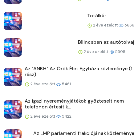
Totálkár
2 éve ezelőtt
5666
Bilincsben az autótolvaj
2 éve ezelőtt
5508
Az "ANKH" Az Örök Élet Egyháza közleménye (1.
rész)
2 éve ezelőtt
5461
Az igazi nyereményjátékok győzteseit nem
telefonon értesítik...
2 éve ezelőtt
5422
Az LMP parlamenti frakciójának közleménye