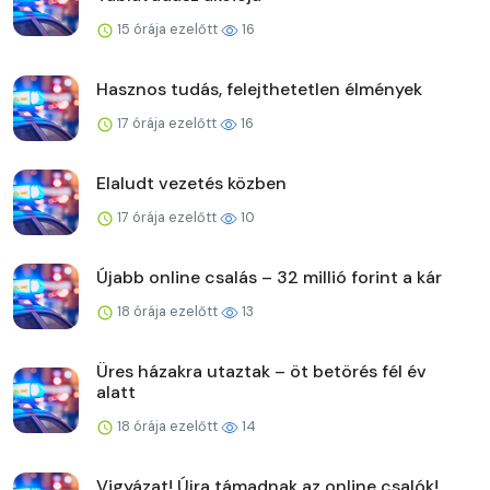
15 órája ezelőtt
16
Hasznos tudás, felejthetetlen élmények
17 órája ezelőtt
16
Elaludt vezetés közben
17 órája ezelőtt
10
Újabb online csalás – 32 millió forint a kár
18 órája ezelőtt
13
Üres házakra utaztak – öt betörés fél év
alatt
18 órája ezelőtt
14
Vigyázat! Újra támadnak az online csalók!