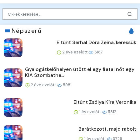
Népszerű
Eltűnt Serhal Dóra Zeina, keressük
2 éve ezelőtt
6187
Gyalogátkelőhelyen ütött el egy fiatal nőt egy
KIA Szombathe...
2 éve ezelőtt
5981
Eltűnt Zsólya Kíra Veronika
1 év ezelőtt
5812
Barátkozott, majd rabolt
1 év ezelőtt
5726