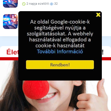
2 napja ezelőtt
32
Hőség és alkohol
2 napja ezelőtt
30