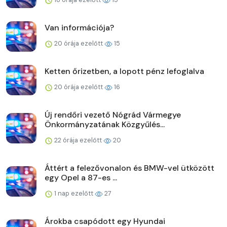
Van információja?
20 órája ezelőtt
15
Ketten őrizetben, a lopott pénz lefoglalva
20 órája ezelőtt
16
Új rendőri vezető Nógrád Vármegye
Önkormányzatának Közgyűlés...
22 órája ezelőtt
20
Áttért a felezővonalon és BMW-vel ütközött
egy Opel a 87-es ...
1 nap ezelőtt
27
Árokba csapódott egy Hyundai