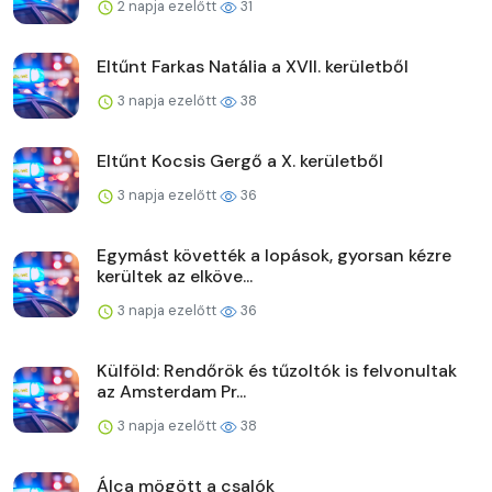
2 napja ezelőtt
31
Eltűnt Farkas Natália a XVII. kerületből
3 napja ezelőtt
38
Eltűnt Kocsis Gergő a X. kerületből
3 napja ezelőtt
36
Egymást követték a lopások, gyorsan kézre
kerültek az elköve...
3 napja ezelőtt
36
Külföld: Rendőrök és tűzoltók is felvonultak
az Amsterdam Pr...
3 napja ezelőtt
38
Álca mögött a csalók