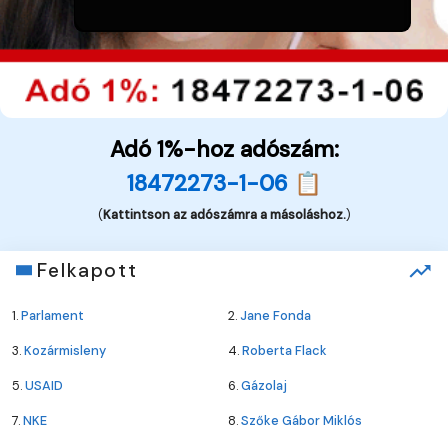
Adó 1%-hoz adószám:
18472273-1-06 📋
(
Kattintson az adószámra a másoláshoz.
)
Felkapott
1.
Parlament
2.
Jane Fonda
3.
Kozármisleny
4.
Roberta Flack
5.
USAID
6.
Gázolaj
7.
NKE
8.
Szőke Gábor Miklós