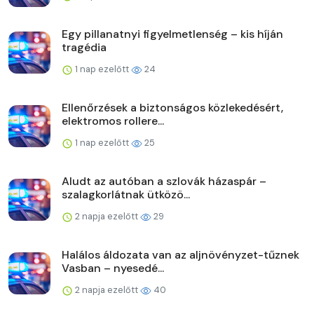
Egy pillanatnyi figyelmetlenség – kis híján
tragédia
1 nap ezelőtt
24
Ellenőrzések a biztonságos közlekedésért,
elektromos rollere...
1 nap ezelőtt
25
Aludt az autóban a szlovák házaspár –
szalagkorlátnak ütközö...
2 napja ezelőtt
29
Halálos áldozata van az aljnövényzet-tűznek
Vasban – nyesedé...
2 napja ezelőtt
40