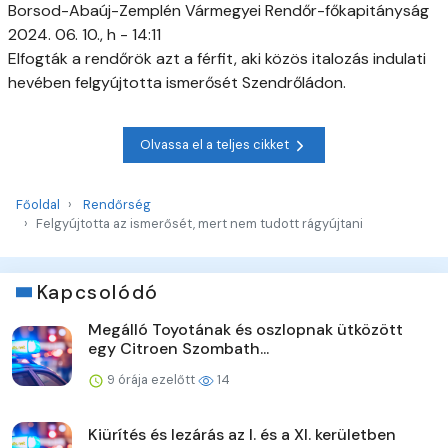
Borsod-Abaúj-Zemplén Vármegyei Rendőr-főkapitányság
2024. 06. 10., h - 14:11
Elfogták a rendőrök azt a férfit, aki közös italozás indulati
hevében felgyújtotta ismerősét Szendrőládon.
Olvassa el a teljes cikket
Főoldal
Rendőrség
Felgyújtotta az ismerősét, mert nem tudott rágyújtani
Kapcsolódó
Megálló Toyotának és oszlopnak ütközött
egy Citroen Szombath...
9 órája ezelőtt
14
Kiürítés és lezárás az I. és a XI. kerületben