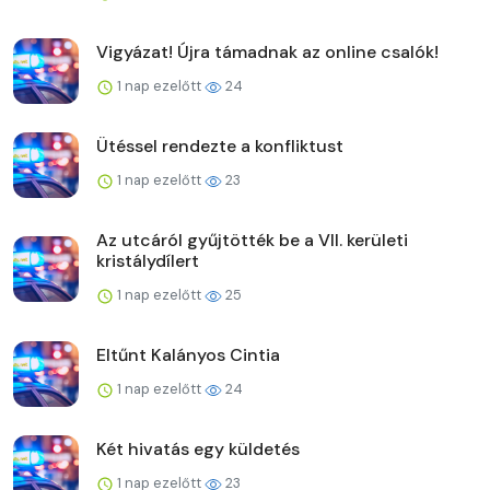
Vigyázat! Újra támadnak az online csalók!
1 nap ezelőtt
24
Ütéssel rendezte a konfliktust
1 nap ezelőtt
23
Az utcáról gyűjtötték be a VII. kerületi
kristálydílert
1 nap ezelőtt
25
Eltűnt Kalányos Cintia
1 nap ezelőtt
24
Két hivatás egy küldetés
1 nap ezelőtt
23