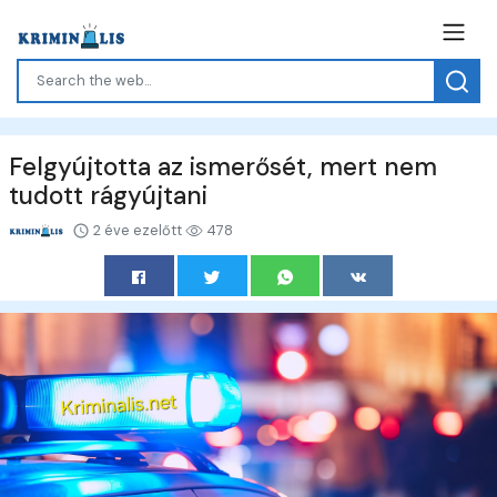
Felgyújtotta az ismerősét, mert nem
tudott rágyújtani
2 éve ezelőtt
478