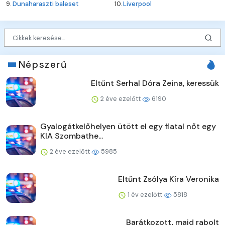
9.
Dunaharaszti baleset
10.
Liverpool
Népszerű
Eltűnt Serhal Dóra Zeina, keressük
2 éve ezelőtt
6190
Gyalogátkelőhelyen ütött el egy fiatal nőt egy
KIA Szombathe...
2 éve ezelőtt
5985
Eltűnt Zsólya Kíra Veronika
1 év ezelőtt
5818
Barátkozott, majd rabolt