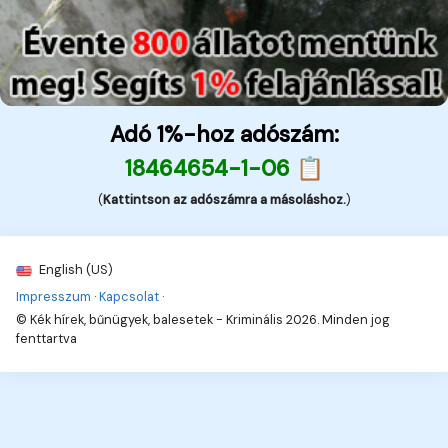
Adó 1%-hoz adószám:
18464654-1-06 📋
(
Kattintson az adószámra a másoláshoz.
)
English (US)
Impresszum
·
Kapcsolat
·
© Kék hírek, bűnügyek, balesetek - Kriminális 2026. Minden jog
fenttartva