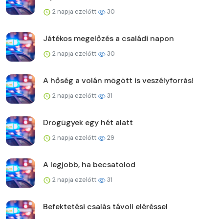
2 napja ezelőtt
30
Játékos megelőzés a családi napon
2 napja ezelőtt
30
A hőség a volán mögött is veszélyforrás!
2 napja ezelőtt
31
Drogügyek egy hét alatt
2 napja ezelőtt
29
A legjobb, ha becsatolod
2 napja ezelőtt
31
Befektetési csalás távoli eléréssel