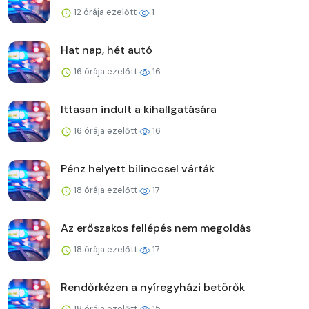
12 órája ezelőtt
1
Hat nap, hét autó
16 órája ezelőtt
16
Ittasan indult a kihallgatására
16 órája ezelőtt
16
Pénz helyett bilinccsel várták
18 órája ezelőtt
17
Az erőszakos fellépés nem megoldás
18 órája ezelőtt
17
Rendőrkézen a nyíregyházi betörők
18 órája ezelőtt
15