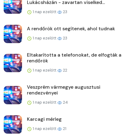
Lukácsházán - zavartan viselked...
1 nap ezelőtt
23
A rendőrök ott segítenek, ahol tudnak
1 nap ezelőtt
23
Eltakarította a telefonokat, de elfogták a
rendőrök
1 nap ezelőtt
22
Veszprém vármegye augusztusi
rendezvényei
1 nap ezelőtt
24
Karcagi mérleg
1 nap ezelőtt
21