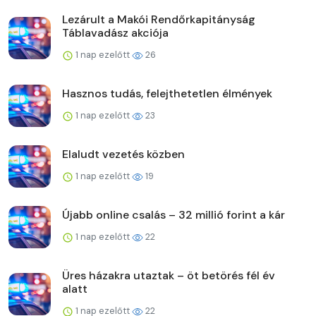
Lezárult a Makói Rendőrkapitányság
Táblavadász akciója
1 nap ezelőtt
26
Hasznos tudás, felejthetetlen élmények
1 nap ezelőtt
23
Elaludt vezetés közben
1 nap ezelőtt
19
Újabb online csalás – 32 millió forint a kár
1 nap ezelőtt
22
Üres házakra utaztak – öt betörés fél év
alatt
1 nap ezelőtt
22