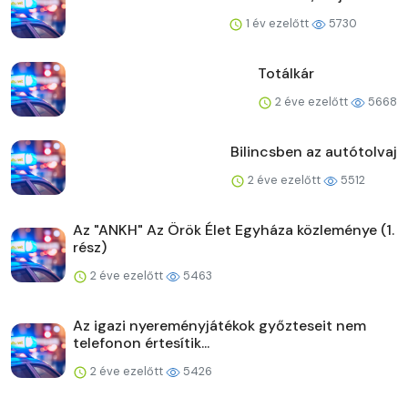
1 év ezelőtt
5730
Totálkár
2 éve ezelőtt
5668
Bilincsben az autótolvaj
2 éve ezelőtt
5512
Az "ANKH" Az Örök Élet Egyháza közleménye (1.
rész)
2 éve ezelőtt
5463
Az igazi nyereményjátékok győzteseit nem
telefonon értesítik...
2 éve ezelőtt
5426