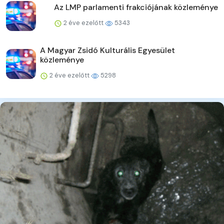
Az LMP parlamenti frakciójának közleménye
2 éve ezelőtt
5343
A Magyar Zsidó Kulturális Egyesület
közleménye
2 éve ezelőtt
5298