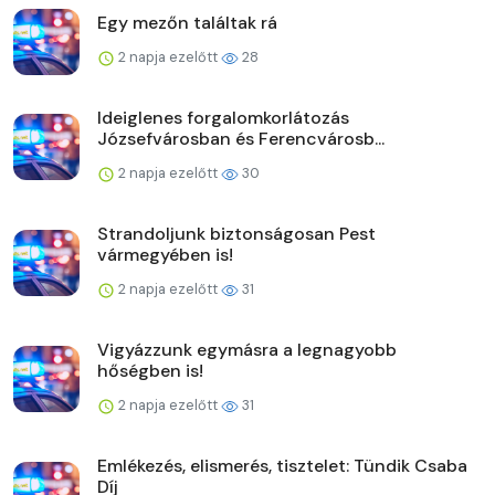
Egy mezőn találtak rá
2 napja ezelőtt
28
Ideiglenes forgalomkorlátozás
Józsefvárosban és Ferencvárosb...
2 napja ezelőtt
30
Strandoljunk biztonságosan Pest
vármegyében is!
2 napja ezelőtt
31
Vigyázzunk egymásra a legnagyobb
hőségben is!
2 napja ezelőtt
31
Emlékezés, elismerés, tisztelet: Tündik Csaba
Díj