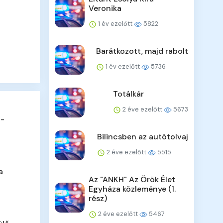
Veronika
1 év ezelőtt
5822
Barátkozott, majd rabolt
1 év ezelőtt
5736
Totálkár
2 éve ezelőtt
5673
 -
Bilincsben az autótolvaj
2 éve ezelőtt
5515
a
Az "ANKH" Az Örök Élet
Egyháza közleménye (1.
rész)
2 éve ezelőtt
5467