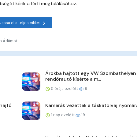
égét kérik a férfi megtalálásához.
vassa el a teljes cikket
th Ádámot
Árokba hajtott egy VW Szombathelyen
rendőrautó kísérte a m...
5 órája ezelőtt
9
hajtó
Kamerák vezettek a táskatolvaj nyomár
1 nap ezelőtt
19