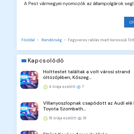
A Pest vármegyei nyomozók az állampolgárok segíts
Ol
Főoldal
Rendőrség
Fegyveres rablás miatt keressük Tó
Kapcsolódó
Holttestet találtak a volt városi strand
öltözőjében, Kőszeg...
4 órája ezelőtt
7
Villanyoszlopnak csapódott az Audi elé 
Toyota Szombath...
18 órája ezelőtt
18