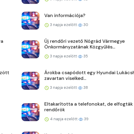
Van információja?
3 napja ezelőtt
30
va
Új rendőri vezető Nógrád Vármegye
Önkormányzatának Közgyűlés...
3 napja ezelőtt
35
zött
Árokba csapódott egy Hyundai Lukács
zavartan viselked...
3 napja ezelőtt
38
Eltakarította a telefonokat, de elfogták
rendőrök
4 napja ezelőtt
39