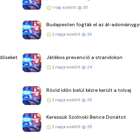
1 nap ezelőtt
35
Budapesten fogták el az ál-adománygy
2 napja ezelőtt
26
időseket
Játékos prevenció a strandokon
2 napja ezelőtt
24
Rövid időn belül kézre került a tolvaj
2 napja ezelőtt
28
Keressük Szolnoki Bence Donátot
2 napja ezelőtt
28