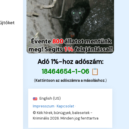
űjtőket
Adó 1%-hoz adószám:
18464654-1-06 📋
(
Kattintson az adószámra a másoláshoz.
)
English (US)
Impresszum
·
Kapcsolat
·
© Kék hírek, bűnügyek, balesetek -
Kriminális 2026. Minden jog fenttartva