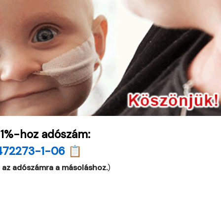
 1%-hoz adószám:
472273-1-06 📋
 az adószámra a másoláshoz.
)