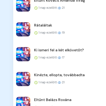
Eltűnt Kovács Amanda Virág
1 nap ezelőtt
21
Rátaláltak
1 nap ezelőtt
19
Ki ismeri fel a két elkövetőt?
1 nap ezelőtt
17
Kinézte, ellopta, továbbadta
1 nap ezelőtt
21
Eltűnt Balázs Roxána