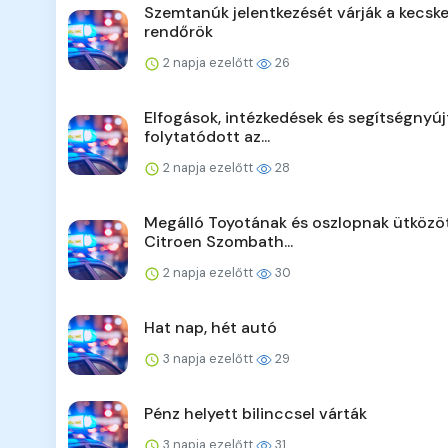
Szemtanúk jelentkezését várják a kecsk
rendőrök
2 napja ezelőtt
26
Elfogások, intézkedések és segítségnyúj
folytatódott az...
2 napja ezelőtt
28
Megálló Toyotának és oszlopnak ütközö
Citroen Szombath...
2 napja ezelőtt
30
Hat nap, hét autó
3 napja ezelőtt
29
Pénz helyett bilinccsel várták
3 napja ezelőtt
31