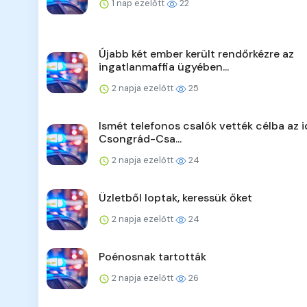
1 nap ezelőtt
22
Újabb két ember került rendőrkézre az
ingatlanmaffia ügyében...
2 napja ezelőtt
25
Ismét telefonos csalók vették célba az 
Csongrád-Csa...
2 napja ezelőtt
24
Üzletből loptak, keressük őket
2 napja ezelőtt
24
Poénosnak tartották
2 napja ezelőtt
26