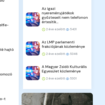
ülő
Az igazi
nyereményjátékok
győzteseit nem telefonon
értesítik...
lfie-
2 éve ezelőtt
5431
Az LMP parlamenti
frakciójának közleménye
lé hajtó
2 éve ezelőtt
5346
A Magyar Zsidó Kulturális
Egyesület közleménye
nyomozó
2 éve ezelőtt
5301
o-t