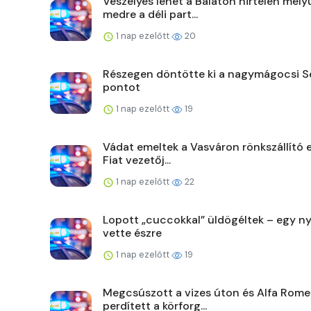
Veszélyes lehet a Balaton hirtelen mély
medre a déli part...
1 nap ezelőtt
20
Részegen döntötte ki a nagymágocsi Se
pontot
1 nap ezelőtt
19
Vádat emeltek a Vasváron rönkszállító e
Fiat vezetőj...
1 nap ezelőtt
22
Lopott „cuccokkal” üldögéltek – egy 
vette észre
1 nap ezelőtt
19
Megcsúszott a vizes úton és Alfa Rome
perdített a körforg...