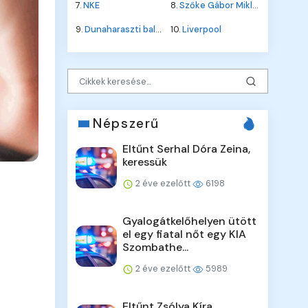
7.
NKE
8.
Szőke Gábor Miklós
9.
Dunaharaszti baleset
10.
Liverpool
Népszerű
Eltűnt Serhal Dóra Zeina,
keressük
2 éve ezelőtt
6198
Gyalogátkelőhelyen ütött
el egy fiatal nőt egy KIA
Szombathe...
2 éve ezelőtt
5989
Eltűnt Zsólya Kíra