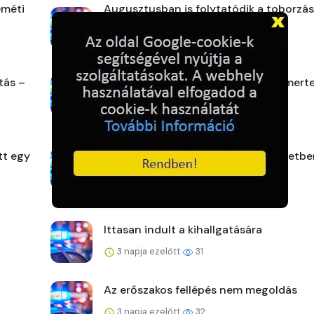
eméti
Augusztusban is folytatódik a toborzás
Tolnában
2 napja ezelőtt
25
tás –
A kamera rögzítette, a rendőr felismert
2 napja ezelőtt
30
tt egy
Kiürítés és lezárás az I. és a XI. kerületb
2 napja ezelőtt
30
Ittasan indult a kihallgatására
3 napja ezelőtt
31
Az erőszakos fellépés nem megoldás
3 napja ezelőtt
32