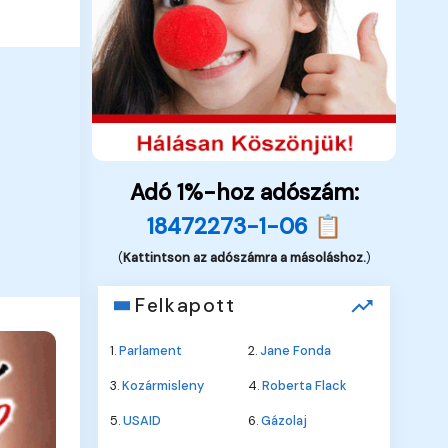
Adó 1%-hoz adószám:
18472273-1-06 📋
(
Kattintson az adószámra a másoláshoz.
)
Felkapott
1.
Parlament
2.
Jane Fonda
3.
Kozármisleny
4.
Roberta Flack
5.
USAID
6.
Gázolaj