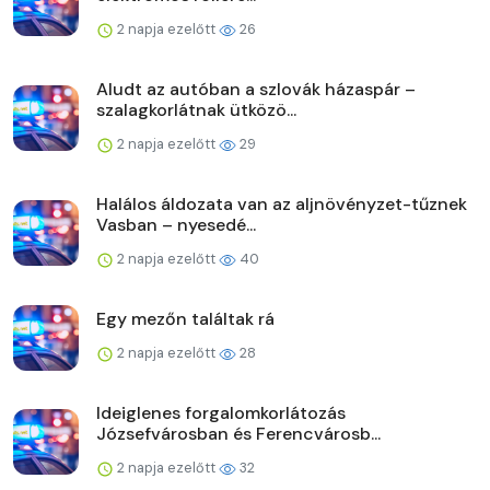
2 napja ezelőtt
26
Aludt az autóban a szlovák házaspár –
szalagkorlátnak ütközö...
2 napja ezelőtt
29
Halálos áldozata van az aljnövényzet-tűznek
Vasban – nyesedé...
2 napja ezelőtt
40
Egy mezőn találtak rá
2 napja ezelőtt
28
Ideiglenes forgalomkorlátozás
Józsefvárosban és Ferencvárosb...
2 napja ezelőtt
32