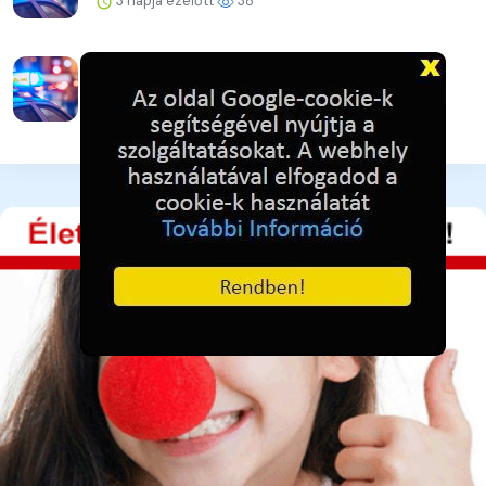
3 napja ezelőtt
38
Egymást követték a lopások, gyorsan kézre
kerültek az elköve...
3 napja ezelőtt
38