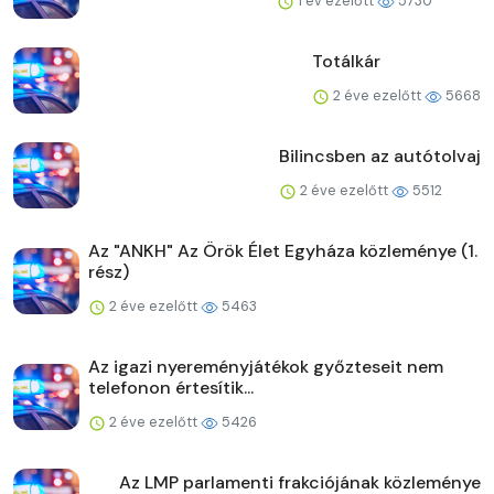
1 év ezelőtt
5730
Totálkár
2 éve ezelőtt
5668
Bilincsben az autótolvaj
2 éve ezelőtt
5512
Az "ANKH" Az Örök Élet Egyháza közleménye (1.
rész)
2 éve ezelőtt
5463
Az igazi nyereményjátékok győzteseit nem
telefonon értesítik...
2 éve ezelőtt
5426
Az LMP parlamenti frakciójának közleménye