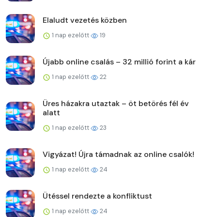
Elaludt vezetés közben
1 nap ezelőtt
19
Újabb online csalás – 32 millió forint a kár
1 nap ezelőtt
22
Üres házakra utaztak – öt betörés fél év
alatt
1 nap ezelőtt
23
Vigyázat! Újra támadnak az online csalók!
1 nap ezelőtt
24
Ütéssel rendezte a konfliktust
1 nap ezelőtt
24