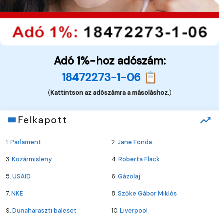
Adó 1%-hoz adószám:
18472273-1-06 📋
(
Kattintson az adószámra a másoláshoz.
)
Felkapott
1.
Parlament
2.
Jane Fonda
3.
Kozármisleny
4.
Roberta Flack
5.
USAID
6.
Gázolaj
7.
NKE
8.
Szőke Gábor Miklós
9.
Dunaharaszti baleset
10.
Liverpool