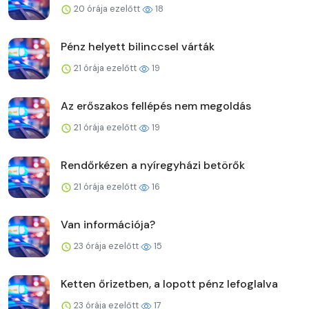
20 órája ezelőtt
18
Pénz helyett bilinccsel várták
21 órája ezelőtt
19
Az erőszakos fellépés nem megoldás
21 órája ezelőtt
19
Rendőrkézen a nyíregyházi betörők
21 órája ezelőtt
16
Van információja?
23 órája ezelőtt
15
Ketten őrizetben, a lopott pénz lefoglalva
23 órája ezelőtt
17