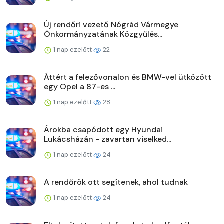
Új rendőri vezető Nógrád Vármegye
Önkormányzatának Közgyűlés...
1 nap ezelőtt
22
Áttért a felezővonalon és BMW-vel ütközött
egy Opel a 87-es ...
1 nap ezelőtt
28
Árokba csapódott egy Hyundai
Lukácsházán - zavartan viselked...
1 nap ezelőtt
24
A rendőrök ott segítenek, ahol tudnak
1 nap ezelőtt
24