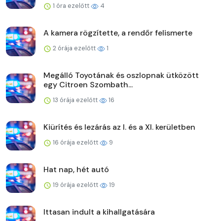
1 óra ezelőtt
4
A kamera rögzítette, a rendőr felismerte
2 órája ezelőtt
1
Megálló Toyotának és oszlopnak ütközött
egy Citroen Szombath...
13 órája ezelőtt
16
Kiürítés és lezárás az I. és a XI. kerületben
16 órája ezelőtt
9
Hat nap, hét autó
19 órája ezelőtt
19
Ittasan indult a kihallgatására