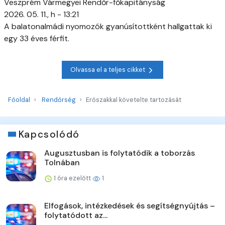
Veszprém Vármegyei Rendőr-főkapitányság
2026. 05. 11., h - 13:21
A balatonalmádi nyomozók gyanúsítottként hallgattak ki
egy 33 éves férfit.
Olvassa el a teljes cikket
Főoldal
Rendőrség
Erőszakkal követelte tartozását
Kapcsolódó
Augusztusban is folytatódik a toborzás
Tolnában
1 óra ezelőtt
1
Elfogások, intézkedések és segítségnyújtás –
folytatódott az...