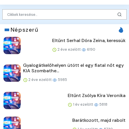
Népszerű
Eltűnt Serhal Dóra Zeina, keressük
2 éve ezelőtt
6190
Gyalogátkelőhelyen ütött el egy fiatal nőt egy
KIA Szombathe...
2 éve ezelőtt
5985
Eltűnt Zsólya Kíra Veronika
1 év ezelőtt
5818
Barátkozott, majd rabolt