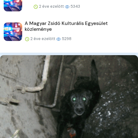
2 éve ezelőtt
5343
A Magyar Zsidó Kulturális Egyesület
közleménye
2 éve ezelőtt
5298