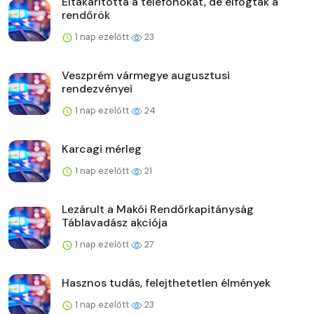
Eltakarította a telefonokat, de elfogták a
rendőrök
1 nap ezelőtt
23
Veszprém vármegye augusztusi
rendezvényei
1 nap ezelőtt
24
Karcagi mérleg
1 nap ezelőtt
21
Lezárult a Makói Rendőrkapitányság
Táblavadász akciója
1 nap ezelőtt
27
Hasznos tudás, felejthetetlen élmények
1 nap ezelőtt
23