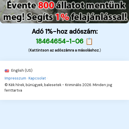
Adó 1%-hoz adószám:
18464654-1-06 📋
(
Kattintson az adószámra a másoláshoz.
)
English (US)
Impresszum
·
Kapcsolat
·
© Kék hírek, bűnügyek, balesetek - Kriminális 2026. Minden jog
fenttartva