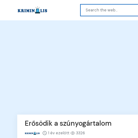
Erősödik a szúnyogártalom
1 év ezelőtt
3326