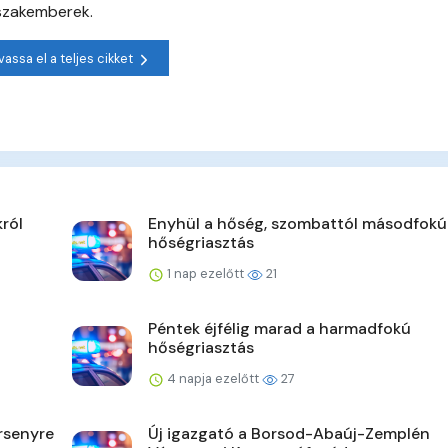
szakemberek.
vassa el a teljes cikket
król
Enyhül a hőség, szombattól másodfokú 
hőségriasztás
1 nap ezelőtt
21
Péntek éjfélig marad a harmadfokú
hőségriasztás
4 napja ezelőtt
27
rsenyre
Új igazgató a Borsod-Abaúj-Zemplén