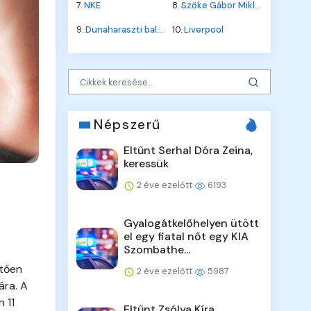
7.
NKE
8.
Szőke Gábor Miklós
9.
Dunaharaszti baleset
10.
Liverpool
Népszerű
Eltűnt Serhal Dóra Zeina,
keressük
2 éve ezelőtt
6193
Gyalogátkelőhelyen ütött
el egy fiatal nőt egy KIA
Szombathe...
etően
2 éve ezelőtt
5987
ára. A
 11
Eltűnt Zsólya Kíra