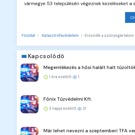
vármegye 53 településén végeznek kezeléseket a 
Ol
Főoldal
Katasztrófavédelem
Erősödik a szúnyogártalom
Kapcsolódó
Megemlékezés a hősi halált halt tűzoltó
1 óra ezelőtt
1
Főnix Tűzvédelmi Kft.
3 napja ezelőtt
21
Már lehet nevezni a szeptemberi TFA ve