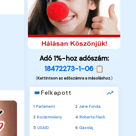
Adó 1%-hoz adószám:
18472273-1-06 📋
(
Kattintson az adószámra a másoláshoz.
)
Felkapott
1.
Parlament
2.
Jane Fonda
3.
Kozármisleny
4.
Roberta Flack
5.
USAID
6.
Gázolaj