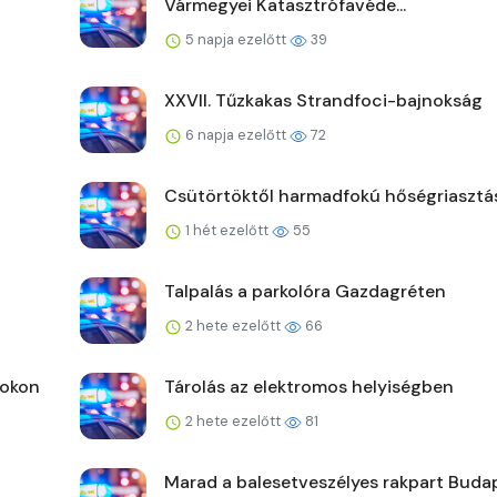
Vármegyei Katasztrófavéde...
5 napja ezelőtt
39
XXVII. Tűzkakas Strandfoci-bajnokság
6 napja ezelőtt
72
Csütörtöktől harmadfokú hőségriasztá
1 hét ezelőtt
55
Talpalás a parkolóra Gazdagréten
2 hete ezelőtt
66
fokon
Tárolás az elektromos helyiségben
2 hete ezelőtt
81
Marad a balesetveszélyes rakpart Buda