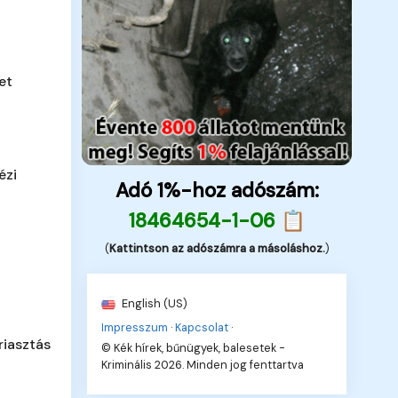
et
ézi
Adó 1%-hoz adószám:
18464654-1-06 📋
(
Kattintson az adószámra a másoláshoz.
)
English (US)
Impresszum
·
Kapcsolat
·
iasztás
© Kék hírek, bűnügyek, balesetek -
Kriminális 2026. Minden jog fenttartva