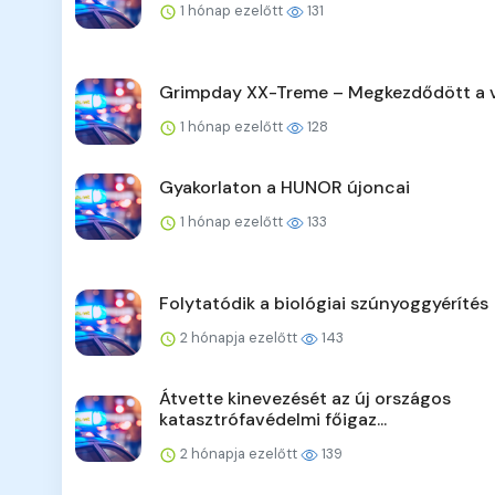
1 hónap ezelőtt
131
Grimpday XX-Treme – Megkezdődött a 
1 hónap ezelőtt
128
Gyakorlaton a HUNOR újoncai
1 hónap ezelőtt
133
Folytatódik a biológiai szúnyoggyérítés
2 hónapja ezelőtt
143
Átvette kinevezését az új országos
katasztrófavédelmi főigaz...
2 hónapja ezelőtt
139