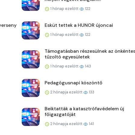
1 hónap ezelőtt
122
verseny
Esküt tettek a HUNOR újoncai
1 hónap ezelőtt
122
Támogatásban részesülnek az önkénte
tűzoltó egyesületek
1 hónap ezelőtt
143
Pedagógusnapi köszöntő
2 hónapja ezelőtt
133
Beiktatták a katasztrófavédelem új
főigazgatóját
2 hónapja ezelőtt
141