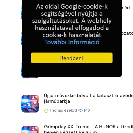
Vitaminok a testi és lelki feltöltődésért
1 hónap ezelőtt
130
Átvették oklevelüket a nappali tagozat
1 hónap ezelőtt
113
Megnyílt Szeifert Imre kiállítása
1 hónap ezelőtt
120
Új járművekkel bővült a katasztrófavéd
járműparkja
1 hónap ezelőtt
146
Grimpday XX-Treme – A HUNOR a tized
helyen végzett Belgium...