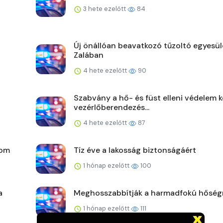
3 hete ezelőtt
84
Új önállóan beavatkozó tűzoltó egyesül
Zalában
4 hete ezelőtt
90
Szabvány a hő- és füst elleni védelem k
vezérlőberendezés...
4 hete ezelőtt
87
lom
Tíz éve a lakosság biztonságáért
1 hónap ezelőtt
100
a
Meghosszabbítják a harmadfokú hőségr
1 hónap ezelőtt
111