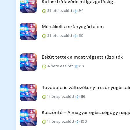
Katasztrófavédelmi Igazgatóság...
3 hete ezelőtt
94
Mérsékelt a szúnyogártalom
3 hete ezelőtt
80
Esküt tettek a most végzett tűzoltók
4 hete ezelőtt
88
Továbbra is változékony a szúnyogárta
1 hónap ezelőtt
116
Köszöntő - A magyar egészségügy napj
1 hónap ezelőtt
100