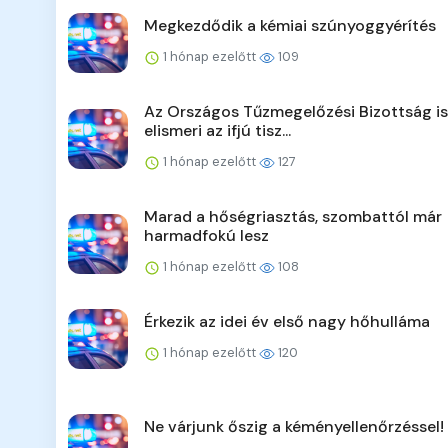
Megkezdődik a kémiai szúnyoggyérítés
1 hónap ezelőtt
109
Az Országos Tűzmegelőzési Bizottság is
elismeri az ifjú tisz...
1 hónap ezelőtt
127
Marad a hőségriasztás, szombattól már
harmadfokú lesz
1 hónap ezelőtt
108
Érkezik az idei év első nagy hőhulláma
1 hónap ezelőtt
120
Ne várjunk őszig a kéményellenőrzéssel!