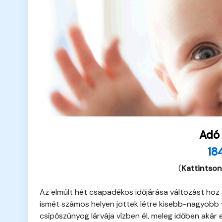
Adó
18
(
Kattintson
Az elmúlt hét csapadékos időjárása változást hoz 
ismét számos helyen jöttek létre kisebb-nagyobb v
csípőszúnyog lárvája vízben él, meleg időben akár e