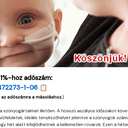
 1%-hoz adószám:
472273-1-06 📋
 az adószámra a másoláshoz.
)
a szúnyogártalmat illetően. A hosszú aszályos időszakot köv
ízfelületek, ideális tenyészőhelyet jelentve a szúnyogok szám
gy hét alatt kifejlődhetnek a kellemetlen rovarok. Ezen a héten