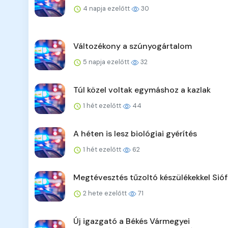
4 napja ezelőtt
30
Változékony a szúnyogártalom
5 napja ezelőtt
32
Túl közel voltak egymáshoz a kazlak
1 hét ezelőtt
44
A héten is lesz biológiai gyérítés
1 hét ezelőtt
62
Megtévesztés tűzoltó készülékekkel Sió
2 hete ezelőtt
71
Új igazgató a Békés Vármegyei