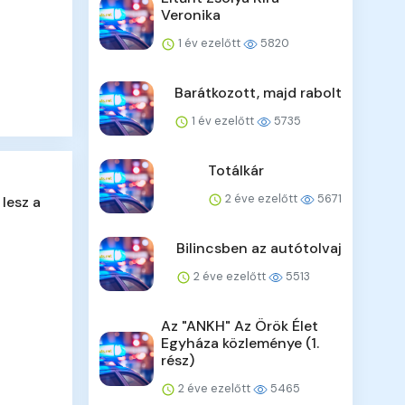
Veronika
1 év ezelőtt
5820
Barátkozott, majd rabolt
1 év ezelőtt
5735
Totálkár
2 éve ezelőtt
5671
lesz a
Bilincsben az autótolvaj
2 éve ezelőtt
5513
Az "ANKH" Az Örök Élet
Egyháza közleménye (1.
rész)
2 éve ezelőtt
5465