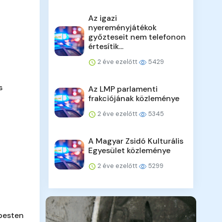
Az igazi
nyereményjátékok
győzteseit nem telefonon
értesítik...
2 éve ezelőtt
5429
s
Az LMP parlamenti
frakciójának közleménye
2 éve ezelőtt
5345
A Magyar Zsidó Kulturális
Egyesület közleménye
2 éve ezelőtt
5299
pesten