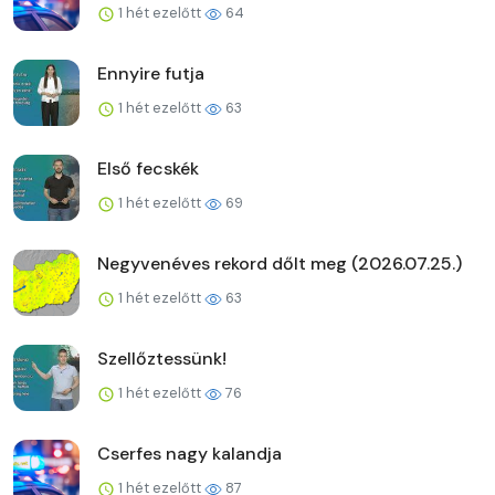
1 hét ezelőtt
64
Ennyire futja
1 hét ezelőtt
63
Első fecskék
1 hét ezelőtt
69
Negyvenéves rekord dőlt meg (2026.07.25.)
1 hét ezelőtt
63
Szellőztessünk!
1 hét ezelőtt
76
Cserfes nagy kalandja
1 hét ezelőtt
87