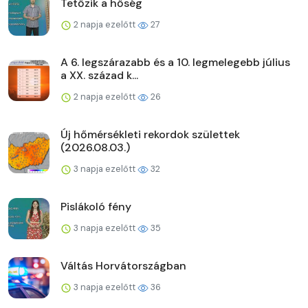
Tetőzik a hőség
2 napja ezelőtt
27
A 6. legszárazabb és a 10. legmelegebb július
a XX. század k...
2 napja ezelőtt
26
Új hőmérsékleti rekordok születtek
(2026.08.03.)
3 napja ezelőtt
32
Pislákoló fény
3 napja ezelőtt
35
Váltás Horvátországban
3 napja ezelőtt
36