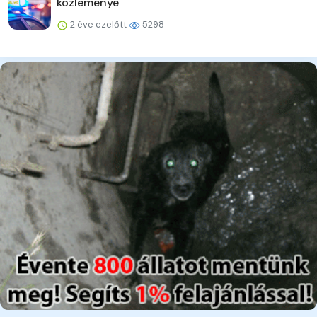
közleménye
2 éve ezelőtt
5298