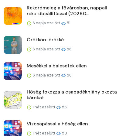
Rekordmeleg a fővárosban, nappali
rekordbeállítással (2026.0...
6 napja ezelőtt
51
Örökkön-örökké
6 napja ezelőtt
58
Mesékkel a balesetek ellen
6 napja ezelőtt
58
Hőség fokozza a csapadékhiány okozta
károkat
1 hét ezelőtt
56
Vízcsapással a hőség ellen
1 hét ezelőtt
50