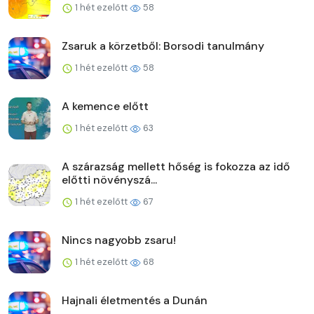
1 hét ezelőtt
58
Zsaruk a körzetből: Borsodi tanulmány
1 hét ezelőtt
58
A kemence előtt
1 hét ezelőtt
63
A szárazság mellett hőség is fokozza az idő
előtti növényszá...
1 hét ezelőtt
67
Nincs nagyobb zsaru!
1 hét ezelőtt
68
Hajnali életmentés a Dunán