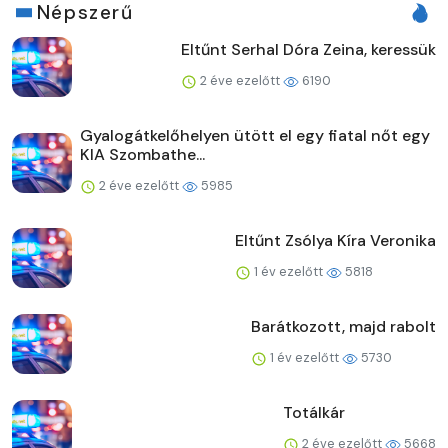
Népszerű
Eltűnt Serhal Dóra Zeina, keressük
2 éve ezelőtt
6190
Gyalogátkelőhelyen ütött el egy fiatal nőt egy
KIA Szombathe...
2 éve ezelőtt
5985
Eltűnt Zsólya Kíra Veronika
1 év ezelőtt
5818
Barátkozott, majd rabolt
1 év ezelőtt
5730
Totálkár
2 éve ezelőtt
5668