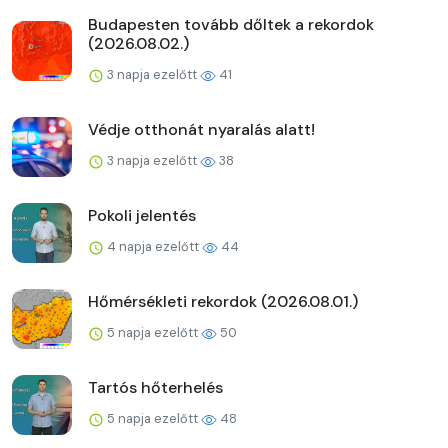
Budapesten tovább dőltek a rekordok
(2026.08.02.)
3 napja ezelőtt
41
Védje otthonát nyaralás alatt!
3 napja ezelőtt
38
Pokoli jelentés
4 napja ezelőtt
44
Hőmérsékleti rekordok (2026.08.01.)
5 napja ezelőtt
50
Tartós hőterhelés
5 napja ezelőtt
48