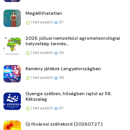
Megállíthatatlan
1 hét ezelőtt
57
2026. júliusi nemzetközi agrometeorológiai
helyzetkép termés...
1 hét ezelőtt
59
Kemény játékok Lengyelországban
1 hét ezelőtt
58
Gyenge szélben, hőségben rajtol az 58.
Kékszalag
1 hét ezelőtt
57
Új fővárosi szélrekord (2026.07.27.)