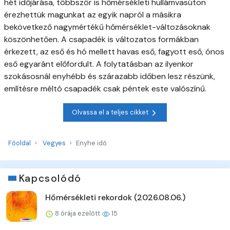
hét időjárása, többször is hőmérsékleti hullámvasúton
érezhettük magunkat az egyik napról a másikra
bekövetkező nagymértékű hőmérséklet-változásoknak
köszönhetően. A csapadék is változatos formákban
érkezett, az eső és hó mellett havas eső, fagyott eső, ónos
eső egyaránt előfordult. A folytatásban az ilyenkor
szokásosnál enyhébb és szárazabb időben lesz részünk,
említésre méltó csapadék csak péntek este valószínű.
Olvassa el a teljes cikket
Főoldal
Vegyes
Enyhe idő
Kapcsolódó
Hőmérsékleti rekordok (2026.08.06.)
8 órája ezelőtt
15