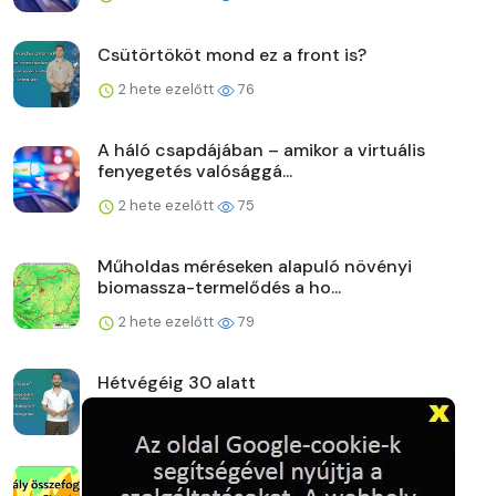
Csütörtököt mond ez a front is?
2 hete ezelőtt
76
A háló csapdájában – amikor a virtuális
fenyegetés valósággá...
2 hete ezelőtt
75
Műholdas méréseken alapuló növényi
biomassza-termelődés a ho...
2 hete ezelőtt
79
Hétvégéig 30 alatt
2 hete ezelőtt
77
Aszály szezonbeli összefoglaló a honlapon