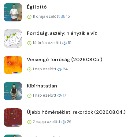
Égi lottó
11 órája ezelőtt
15
Forróság, aszály: hiányzik a víz
14 órája ezelőtt
15
Versengő forróság (2026.08.05.)
1 nap ezelőtt
24
Kibírhatatlan
1 nap ezelőtt
17
Újabb hőmérsékleti rekordok (2026.08.04.)
2 napja ezelőtt
26