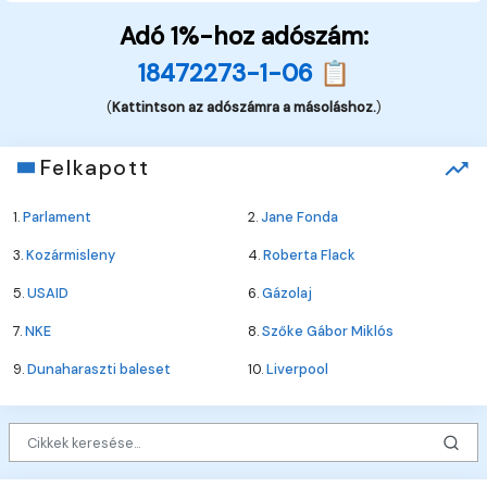
Adó 1%-hoz adószám:
18472273-1-06 📋
(
Kattintson az adószámra a másoláshoz.
)
Felkapott
1.
Parlament
2.
Jane Fonda
3.
Kozármisleny
4.
Roberta Flack
5.
USAID
6.
Gázolaj
7.
NKE
8.
Szőke Gábor Miklós
9.
Dunaharaszti baleset
10.
Liverpool