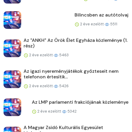
Bilincsben az autótolvaj
2 éve ezelőtt
5511
Az "ANKH" Az Örök Élet Egyháza közleménye (1.
rész)
2 éve ezelőtt
5463
Az igazi nyereményjátékok győzteseit nem
telefonon értesítik...
2 éve ezelőtt
5426
Az LMP parlamenti frakciójának közleménye
2 éve ezelőtt
5342
A Magyar Zsidó Kulturális Egyesület