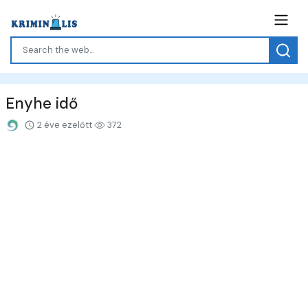
Enyhe idő
2 éve ezelőtt
372