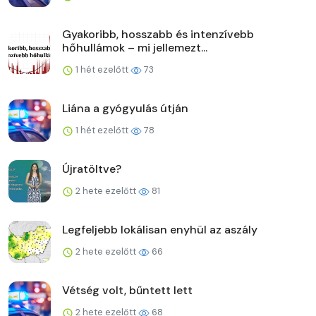
Gyakoribb, hosszabb és intenzívebb
hőhullámok – mi jellemezt...
1 hét ezelőtt
73
Liána a gyógyulás útján
1 hét ezelőtt
78
Újratöltve?
2 hete ezelőtt
81
Legfeljebb lokálisan enyhül az aszály
2 hete ezelőtt
66
Vétség volt, bűntett lett
2 hete ezelőtt
68