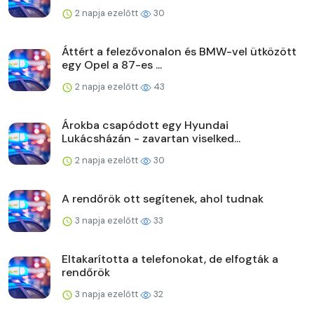
2 napja ezelőtt
30
Áttért a felezővonalon és BMW-vel ütközött
egy Opel a 87-es ...
2 napja ezelőtt
43
Árokba csapódott egy Hyundai
Lukácsházán - zavartan viselked...
2 napja ezelőtt
30
A rendőrök ott segítenek, ahol tudnak
3 napja ezelőtt
33
Eltakarította a telefonokat, de elfogták a
rendőrök
3 napja ezelőtt
32