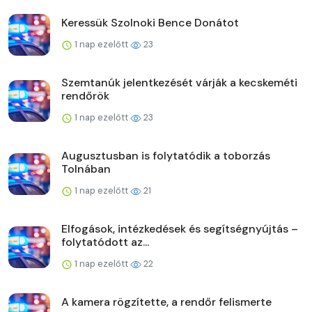
Keressük Szolnoki Bence Donátot
1 nap ezelőtt
23
Szemtanúk jelentkezését várják a kecskeméti
rendőrök
1 nap ezelőtt
23
Augusztusban is folytatódik a toborzás
Tolnában
1 nap ezelőtt
21
Elfogások, intézkedések és segítségnyújtás –
folytatódott az...
1 nap ezelőtt
22
A kamera rögzítette, a rendőr felismerte