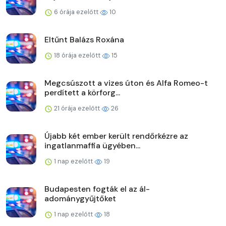
6 órája ezelőtt
10
Eltűnt Balázs Roxána
18 órája ezelőtt
15
Megcsúszott a vizes úton és Alfa Romeo-t
perdített a körforg...
21 órája ezelőtt
26
Újabb két ember került rendőrkézre az
ingatlanmaffia ügyében...
1 nap ezelőtt
19
Budapesten fogták el az ál-
adománygyűjtőket
1 nap ezelőtt
18