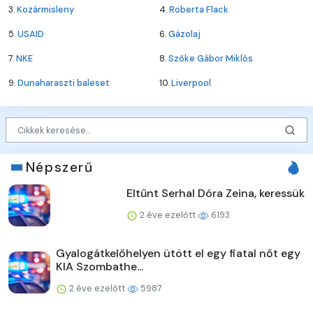
3.
Kozármisleny
4.
Roberta Flack
5.
USAID
6.
Gázolaj
7.
NKE
8.
Szőke Gábor Miklós
9.
Dunaharaszti baleset
10.
Liverpool
Népszerű
Eltűnt Serhal Dóra Zeina, keressük
2 éve ezelőtt
6193
Gyalogátkelőhelyen ütött el egy fiatal nőt egy
KIA Szombathe...
2 éve ezelőtt
5987