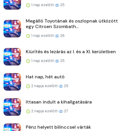
1 nap ezelőtt
25
Megálló Toyotának és oszlopnak ütközött
egy Citroen Szombath...
1 nap ezelőtt
26
Kiürítés és lezárás az I. és a XI. kerületben
1 nap ezelőtt
25
Hat nap, hét autó
2 napja ezelőtt
25
Ittasan indult a kihallgatására
2 napja ezelőtt
27
Pénz helyett bilinccsel várták