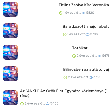
Eltűnt Zsólya Kíra Veronika
1 év ezelőtt
5820
Barátkozott, majd rabolt
1 év ezelőtt
5736
Totálkár
2 éve ezelőtt
5671
Bilincsben az autótolvaj
2 éve ezelőtt
5513
Az "ANKH" Az Örök Élet Egyháza közleménye (1.
rész)
2 éve ezelőtt
5465