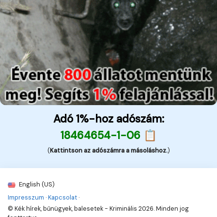
Adó 1%-hoz adószám:
18464654-1-06 📋
(
Kattintson az adószámra a másoláshoz.
)
English (US)
Impresszum
·
Kapcsolat
·
© Kék hírek, bűnügyek, balesetek - Kriminális 2026. Minden jog