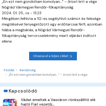
„Én ezt nem gondoltam komolyan…” – őrizet lett a vége
Nógrád Vármegyei Rendőr-főkapitányság
2024. 01. 25., cs - 13:23
Mérgében felhívta a 112-es segélyhívó számot és felesége
megölésével fenyegetőzött egy erdőtarcsai férfi, azonban
hiába a megbánás, a Nógrád Vármegyei Rendőr-
főkapitányság terrorcselekmény miatt eljárást indított
ellene.
Olvassa el a teljes cikket
Főoldal
Rendőrség
„Én ezt nem gondoltam komolyan…” – őrizet lett a vége
Kapcsolódó
Vádat emeltek a Vasváron rönkszállító elé
hajtó Fiat vezetőj...