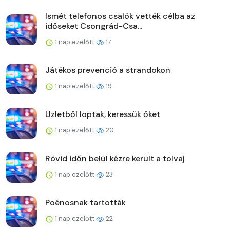
Ismét telefonos csalók vették célba az
időseket Csongrád-Csa...
1 nap ezelőtt
17
Játékos prevenció a strandokon
1 nap ezelőtt
19
Üzletből loptak, keressük őket
1 nap ezelőtt
20
Rövid időn belül kézre került a tolvaj
1 nap ezelőtt
23
Poénosnak tartották
1 nap ezelőtt
22