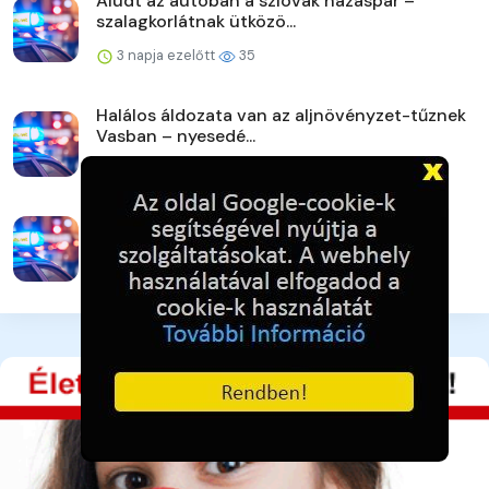
Aludt az autóban a szlovák házaspár –
szalagkorlátnak ütközö...
3 napja ezelőtt
35
Halálos áldozata van az aljnövényzet-tűznek
Vasban – nyesedé...
4 napja ezelőtt
53
Egy mezőn találtak rá
4 napja ezelőtt
36