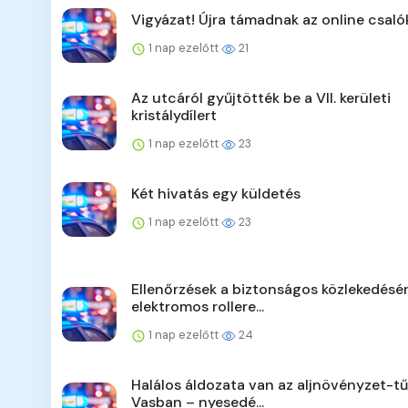
Vigyázat! Újra támadnak az online csaló
1 nap ezelőtt
21
Az utcáról gyűjtötték be a VII. kerületi
kristálydílert
1 nap ezelőtt
23
Két hivatás egy küldetés
1 nap ezelőtt
23
Ellenőrzések a biztonságos közlekedésér
elektromos rollere...
1 nap ezelőtt
24
Halálos áldozata van az aljnövényzet-t
Vasban – nyesedé...