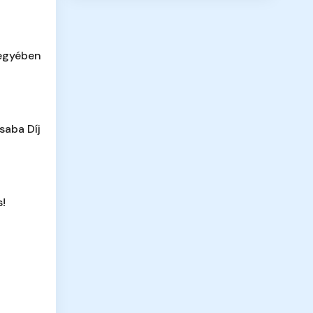
megyében
saba Díj
s!