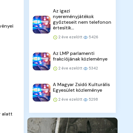
Az igazi
nyereményjátékok
győzteseit nem telefonon
vényei
értesítik...
2 éve ezelőtt
5426
Az LMP parlamenti
frakciójának közleménye
2 éve ezelőtt
5342
A Magyar Zsidó Kulturális
Egyesület közleménye
2 éve ezelőtt
5298
 alatt