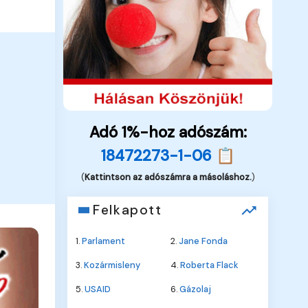
Adó 1%-hoz adószám:
18472273-1-06 📋
(
Kattintson az adószámra a másoláshoz.
)
Felkapott
1.
Parlament
2.
Jane Fonda
3.
Kozármisleny
4.
Roberta Flack
5.
USAID
6.
Gázolaj