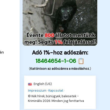
Adó 1%-hoz adószám:
ján
18464654-1-06 📋
(
Kattintson az adószámra a másoláshoz.
)
English (US)
Impresszum
·
Kapcsolat
·
© Kék hírek, bűnügyek, balesetek -
Kriminális 2026. Minden jog fenttartva