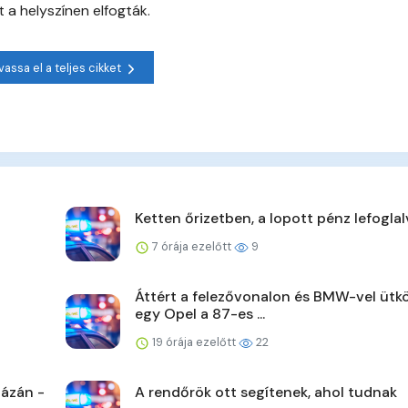
 a helyszínen elfogták.
vassa el a teljes cikket
Ketten őrizetben, a lopott pénz lefoglal
7 órája ezelőtt
9
Áttért a felezővonalon és BMW-vel ütk
egy Opel a 87-es ...
19 órája ezelőtt
22
ázán -
A rendőrök ott segítenek, ahol tudnak