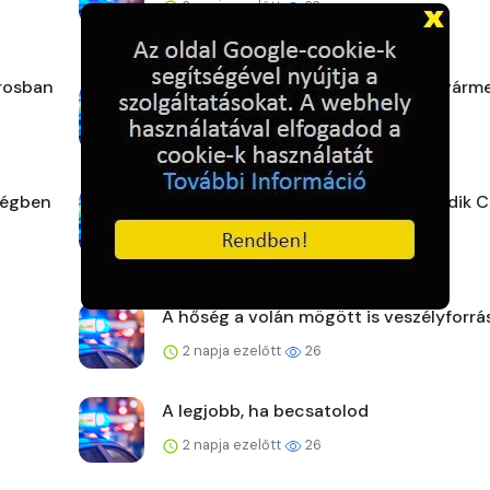
2 napja ezelőtt
22
árosban
Strandoljunk biztonságosan Pest vár
is!
2 napja ezelőtt
26
ségben
Emlékezés, elismerés, tisztelet: Tündik C
2 napja ezelőtt
25
A hőség a volán mögött is veszélyforrá
2 napja ezelőtt
26
A legjobb, ha becsatolod
2 napja ezelőtt
26