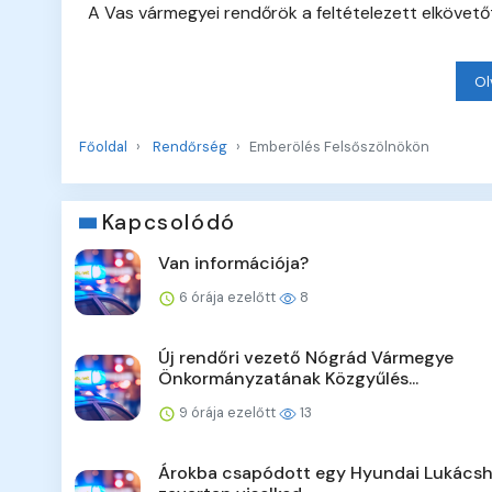
A Vas vármegyei rendőrök a feltételezett elkövetőt
Ol
Főoldal
Rendőrség
Emberölés Felsőszölnökön
Kapcsolódó
Van információja?
6 órája ezelőtt
8
Új rendőri vezető Nógrád Vármegye
Önkormányzatának Közgyűlés...
9 órája ezelőtt
13
Árokba csapódott egy Hyundai Lukácsh