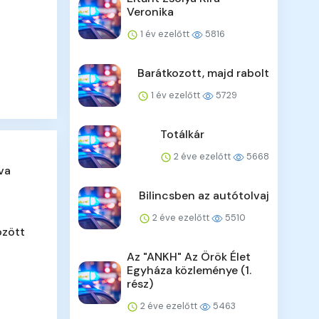
Veronika
1 év ezelőtt
5816
Barátkozott, majd rabolt
1 év ezelőtt
5729
Totálkár
2 éve ezelőtt
5668
va
Bilincsben az autótolvaj
2 éve ezelőtt
5510
özött
Az "ANKH" Az Örök Élet
Egyháza közleménye (1.
rész)
2 éve ezelőtt
5463