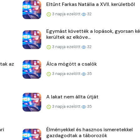
Eltűnt Farkas Natália a XVII. kerületből
3 napja ezelőtt
32
Egymást követték a lopások, gyorsan ké
kerültek az elköve...
3 napja ezelőtt
32
ltak az
Álca mögött a csalók
3 napja ezelőtt
35
A lakat nem állta útját
3 napja ezelőtt
35
ri
Élményekkel és hasznos ismeretekkel
gazdagodtak a táborozók