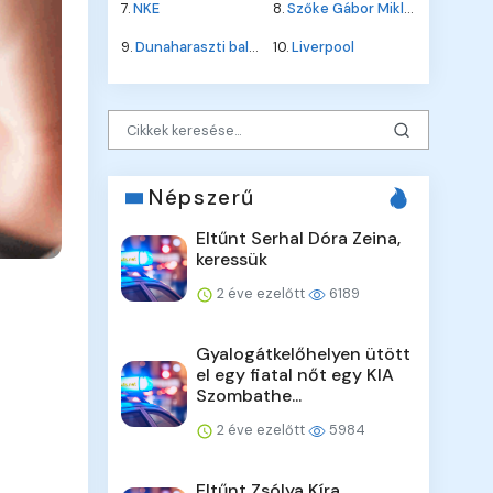
7.
NKE
8.
Szőke Gábor Miklós
9.
Dunaharaszti baleset
10.
Liverpool
Népszerű
Eltűnt Serhal Dóra Zeina,
keressük
2 éve ezelőtt
6189
Gyalogátkelőhelyen ütött
el egy fiatal nőt egy KIA
Szombathe...
2 éve ezelőtt
5984
Eltűnt Zsólya Kíra