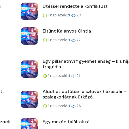
k!
Ütéssel rendezte a konfliktust
1 nap ezelőtt
20
Eltűnt Kalányos Cintia
1 nap ezelőtt
22
Egy pillanatnyi figyelmetlenség – kis hí
tragédia
1 nap ezelőtt
21
t,
Aludt az autóban a szlovák házaspár –
szalagkorlátnak ütközö...
1 nap ezelőtt
26
űznek
Egy mezőn találtak rá