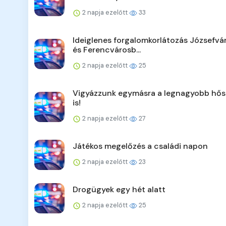
2 napja ezelőtt
33
Ideiglenes forgalomkorlátozás Józsefv
és Ferencvárosb...
2 napja ezelőtt
25
Vigyázzunk egymásra a legnagyobb hő
is!
2 napja ezelőtt
27
Játékos megelőzés a családi napon
2 napja ezelőtt
23
Drogügyek egy hét alatt
2 napja ezelőtt
25