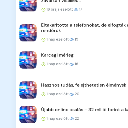
zavartan viselked...
19 órája ezelőtt
17
Eltakarította a telefonokat, de elfogták 
rendőrök
1 nap ezelőtt
19
Karcagi mérleg
1 nap ezelőtt
16
Hasznos tudás, felejthetetlen élmények
1 nap ezelőtt
20
Újabb online csalás – 32 millió forint a k
1 nap ezelőtt
22