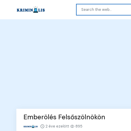
Emberölés Felsőszölnökön
2 éve ezelőtt
895