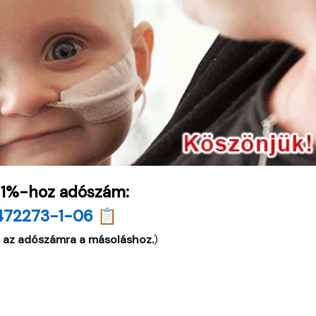
 1%-hoz adószám:
472273-1-06 📋
 az adószámra a másoláshoz.
)