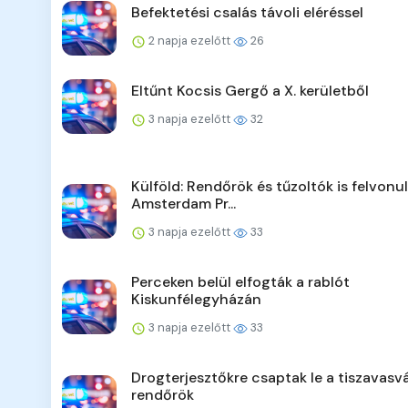
Befektetési csalás távoli eléréssel
2 napja ezelőtt
26
Eltűnt Kocsis Gergő a X. kerületből
3 napja ezelőtt
32
Külföld: Rendőrök és tűzoltók is felvonu
Amsterdam Pr...
3 napja ezelőtt
33
Perceken belül elfogták a rablót
Kiskunfélegyházán
3 napja ezelőtt
33
Drogterjesztőkre csaptak le a tiszavasvá
rendőrök