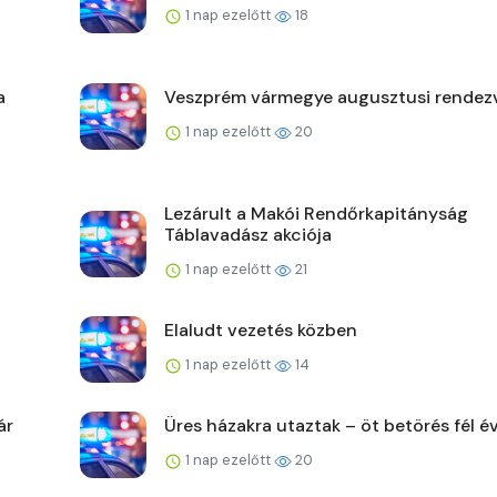
1 nap ezelőtt
18
a
Veszprém vármegye augusztusi rendez
1 nap ezelőtt
20
Lezárult a Makói Rendőrkapitányság
Táblavadász akciója
1 nap ezelőtt
21
Elaludt vezetés közben
1 nap ezelőtt
14
ár
Üres házakra utaztak – öt betörés fél év
1 nap ezelőtt
20