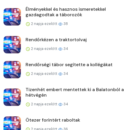
Élményekkel és hasznos ismeretekkel
gazdagodtak a táborozók
2 napja ezelőtt
38
Rendőrkézen a traktortolvaj
2 napja ezelőtt
34
Rendőrségi tábor segítette a kollégákat
2 napja ezelőtt
34
Tizenhét embert mentettek ki a Balatonból a
hétvégén
2 napja ezelőtt
34
Ötezer forintért raboltak
2 napja ezelőtt
36