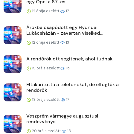
egy Opel a 87-es ...
12 órája ezelőtt
17
Árokba csapódott egy Hyundai
Lukácsházán - zavartan viselked...
12 órája ezelőtt
13
A rendőrök ott segítenek, ahol tudnak
19 órája ezelőtt
15
Eltakarította a telefonokat, de elfogták a
rendőrök
19 órája ezelőtt
17
Veszprém vármegye augusztusi
rendezvényei
20 órája ezelőtt
15