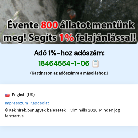
Adó 1%-hoz adószám:
18464654-1-06 📋
(
Kattintson az adószámra a másoláshoz.
)
English (US)
Impresszum
·
Kapcsolat
·
© Kék hírek, bűnügyek, balesetek - Kriminális 2026. Minden jog
fenttartva