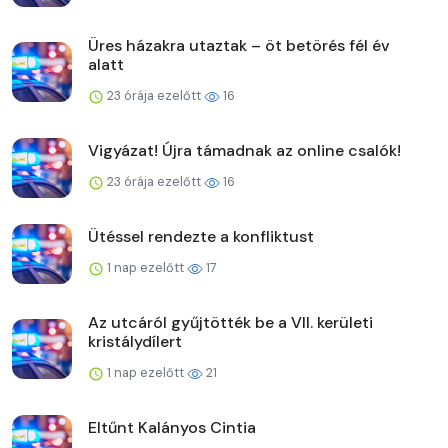
Üres házakra utaztak – öt betörés fél év
alatt
23 órája ezelőtt
16
Vigyázat! Újra támadnak az online csalók!
23 órája ezelőtt
16
Ütéssel rendezte a konfliktust
1 nap ezelőtt
17
Az utcáról gyűjtötték be a VII. kerületi
kristálydílert
1 nap ezelőtt
21
Eltűnt Kalányos Cintia