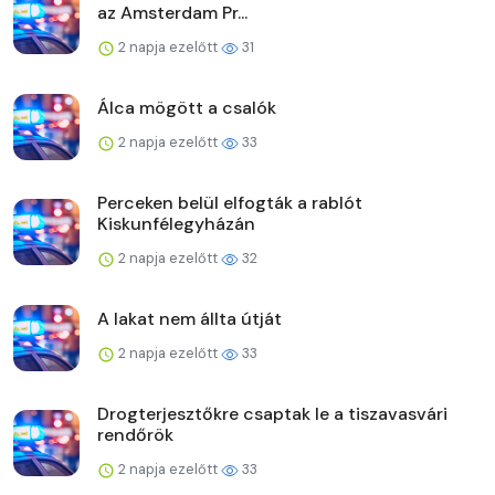
az Amsterdam Pr...
2 napja ezelőtt
31
Álca mögött a csalók
2 napja ezelőtt
33
Perceken belül elfogták a rablót
Kiskunfélegyházán
2 napja ezelőtt
32
A lakat nem állta útját
2 napja ezelőtt
33
Drogterjesztőkre csaptak le a tiszavasvári
rendőrök
2 napja ezelőtt
33