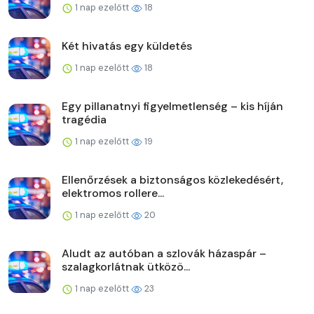
1 nap ezelőtt
18
Két hivatás egy küldetés
1 nap ezelőtt
18
Egy pillanatnyi figyelmetlenség – kis híján
tragédia
1 nap ezelőtt
19
Ellenőrzések a biztonságos közlekedésért,
elektromos rollere...
1 nap ezelőtt
20
Aludt az autóban a szlovák házaspár –
szalagkorlátnak ütközö...
1 nap ezelőtt
23