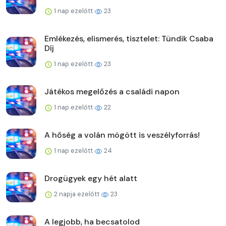
1 nap ezelőtt
23
Emlékezés, elismerés, tisztelet: Tündik Csaba
Díj
1 nap ezelőtt
23
Játékos megelőzés a családi napon
1 nap ezelőtt
22
A hőség a volán mögött is veszélyforrás!
1 nap ezelőtt
24
Drogügyek egy hét alatt
2 napja ezelőtt
23
A legjobb, ha becsatolod