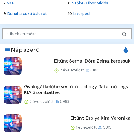
7.
NKE
8.
Szőke Gábor Miklós
9.
Dunaharaszti baleset
10.
Liverpool
Népszerű
Eltűnt Serhal Dóra Zeina, keressük
2 éve ezelőtt
6188
Gyalogátkelőhelyen ütött el egy fiatal nőt egy
KIA Szombathe...
2 éve ezelőtt
5983
Eltűnt Zsólya Kíra Veronika
1 év ezelőtt
5815