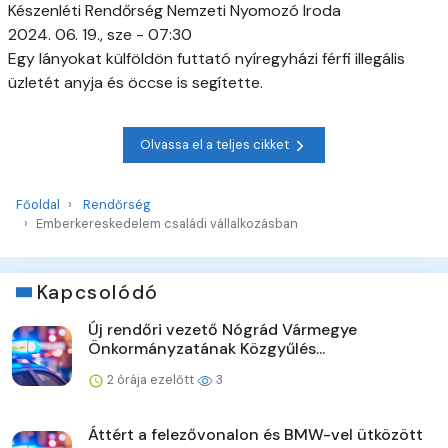
Készenléti Rendőrség Nemzeti Nyomozó Iroda
2024. 06. 19., sze - 07:30
Egy lányokat külföldön futtató nyíregyházi férfi illegális
üzletét anyja és öccse is segítette.
Olvassa el a teljes cikket
Főoldal
Rendőrség
Emberkereskedelem családi vállalkozásban
Kapcsolódó
Új rendőri vezető Nógrád Vármegye
Önkormányzatának Közgyűlés...
2 órája ezelőtt
3
Áttért a felezővonalon és BMW-vel ütközött