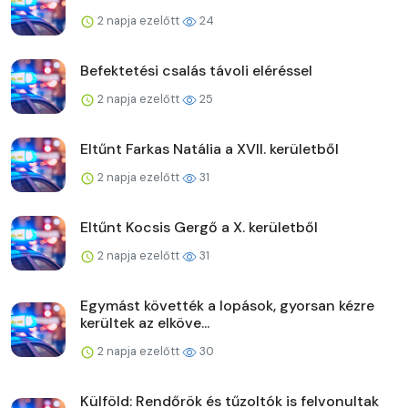
2 napja ezelőtt
24
Befektetési csalás távoli eléréssel
2 napja ezelőtt
25
Eltűnt Farkas Natália a XVII. kerületből
2 napja ezelőtt
31
Eltűnt Kocsis Gergő a X. kerületből
2 napja ezelőtt
31
Egymást követték a lopások, gyorsan kézre
kerültek az elköve...
2 napja ezelőtt
30
Külföld: Rendőrök és tűzoltók is felvonultak