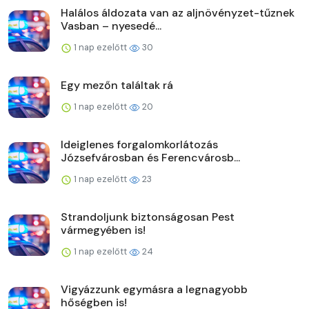
Halálos áldozata van az aljnövényzet-tűznek
Vasban – nyesedé...
1 nap ezelőtt
30
Egy mezőn találtak rá
1 nap ezelőtt
20
Ideiglenes forgalomkorlátozás
Józsefvárosban és Ferencvárosb...
1 nap ezelőtt
23
Strandoljunk biztonságosan Pest
vármegyében is!
1 nap ezelőtt
24
Vigyázzunk egymásra a legnagyobb
hőségben is!