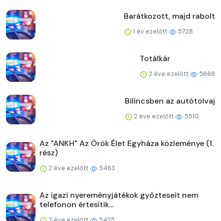
Barátkozott, majd rabolt
1 év ezelőtt
5728
Totálkár
2 éve ezelőtt
5668
Bilincsben az autótolvaj
2 éve ezelőtt
5510
Az "ANKH" Az Örök Élet Egyháza közleménye (1.
rész)
2 éve ezelőtt
5463
Az igazi nyereményjátékok győzteseit nem
telefonon értesítik...
2 éve ezelőtt
5425