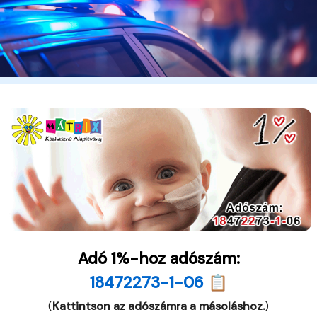
Adó 1%-hoz adószám:
18472273-1-06 📋
(
Kattintson az adószámra a másoláshoz.
)