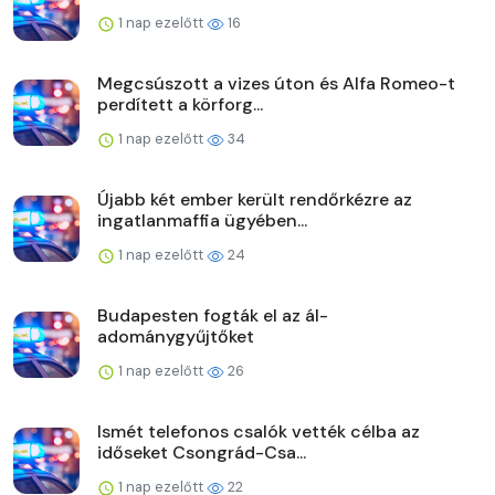
1 nap ezelőtt
16
Megcsúszott a vizes úton és Alfa Romeo-t
perdített a körforg...
1 nap ezelőtt
34
Újabb két ember került rendőrkézre az
ingatlanmaffia ügyében...
1 nap ezelőtt
24
Budapesten fogták el az ál-
adománygyűjtőket
1 nap ezelőtt
26
Ismét telefonos csalók vették célba az
időseket Csongrád-Csa...
1 nap ezelőtt
22