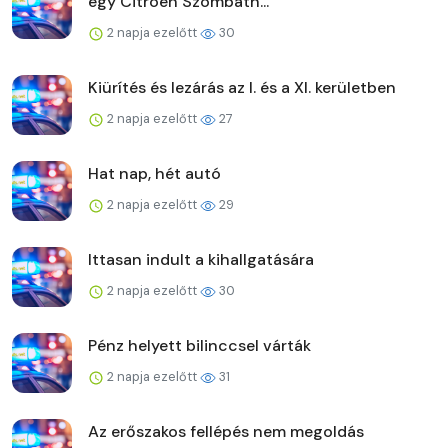
egy Citroen Szombath...
2 napja ezelőtt
30
Kiürítés és lezárás az I. és a XI. kerületben
2 napja ezelőtt
27
Hat nap, hét autó
2 napja ezelőtt
29
Ittasan indult a kihallgatására
2 napja ezelőtt
30
Pénz helyett bilinccsel várták
2 napja ezelőtt
31
Az erőszakos fellépés nem megoldás