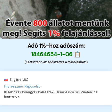
Adó 1%-hoz adószám:
18464654-1-06 📋
(
Kattintson az adószámra a másoláshoz.
)
English (US)
Impresszum
·
Kapcsolat
·
© Kék hírek, bűnügyek, balesetek - Kriminális 2026. Minden jog
fenttartva