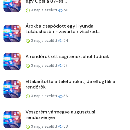
egy Opel a 87-es ...
3 napja ezelőtt
50
Árokba csapódott egy Hyundai
Lukácsházán - zavartan viselked...
3 napja ezelőtt
34
A rendőrök ott segítenek, ahol tudnak
3 napja ezelőtt
37
Eltakarította a telefonokat, de elfogták a
rendőrök
3 napja ezelőtt
36
Veszprém vármegye augusztusi
rendezvényei
3 napja ezelőtt
38