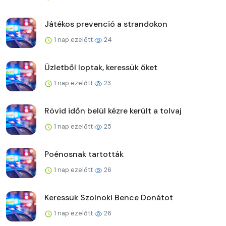
Játékos prevenció a strandokon
1 nap ezelőtt
24
Üzletből loptak, keressük őket
1 nap ezelőtt
23
Rövid időn belül kézre került a tolvaj
1 nap ezelőtt
25
Poénosnak tartották
1 nap ezelőtt
26
Keressük Szolnoki Bence Donátot
1 nap ezelőtt
26