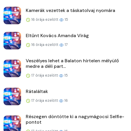
Kamerák vezettek a táskatolvaj nyomára
16 órája ezelőtt
15
Eltűnt Kovács Amanda Virág
16 órája ezelőtt
17
Veszélyes lehet a Balaton hirtelen mélyülő
medre a déli part...
17 órája ezelőtt
15
Rátaláltak
17 órája ezelőtt
16
Részegen döntötte ki a nagymágocsi Selfie-
pontot