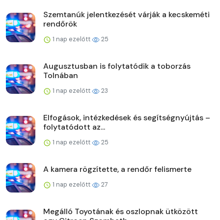
Szemtanúk jelentkezését várják a kecskeméti
rendőrök
1 nap ezelőtt
25
Augusztusban is folytatódik a toborzás
Tolnában
1 nap ezelőtt
23
Elfogások, intézkedések és segítségnyújtás –
folytatódott az...
1 nap ezelőtt
25
A kamera rögzítette, a rendőr felismerte
1 nap ezelőtt
27
Megálló Toyotának és oszlopnak ütközött