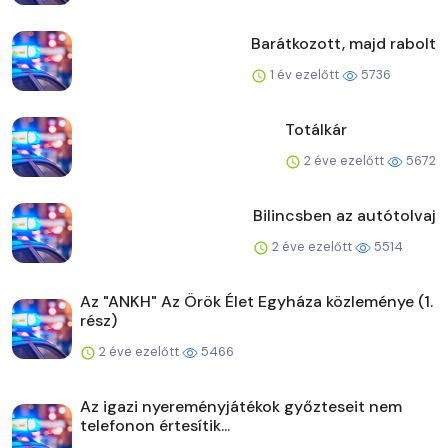
Barátkozott, majd rabolt
1 év ezelőtt
5736
Totálkár
2 éve ezelőtt
5672
Bilincsben az autótolvaj
2 éve ezelőtt
5514
Az "ANKH" Az Örök Élet Egyháza közleménye (1.
rész)
2 éve ezelőtt
5466
Az igazi nyereményjátékok győzteseit nem
telefonon értesítik...