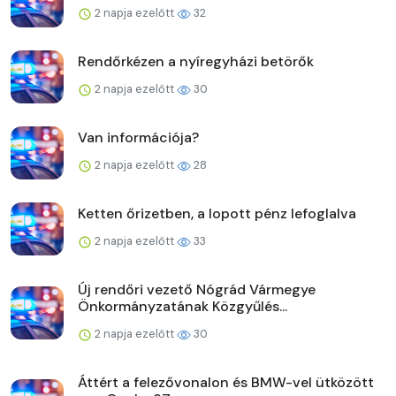
2 napja ezelőtt
32
Rendőrkézen a nyíregyházi betörők
2 napja ezelőtt
30
Van információja?
2 napja ezelőtt
28
Ketten őrizetben, a lopott pénz lefoglalva
2 napja ezelőtt
33
Új rendőri vezető Nógrád Vármegye
Önkormányzatának Közgyűlés...
2 napja ezelőtt
30
Áttért a felezővonalon és BMW-vel ütközött