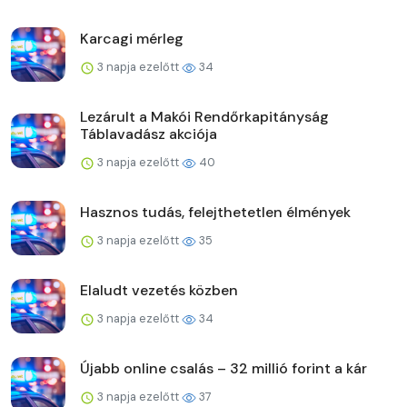
Karcagi mérleg
3 napja ezelőtt
34
Lezárult a Makói Rendőrkapitányság
Táblavadász akciója
3 napja ezelőtt
40
Hasznos tudás, felejthetetlen élmények
3 napja ezelőtt
35
Elaludt vezetés közben
3 napja ezelőtt
34
Újabb online csalás – 32 millió forint a kár
3 napja ezelőtt
37