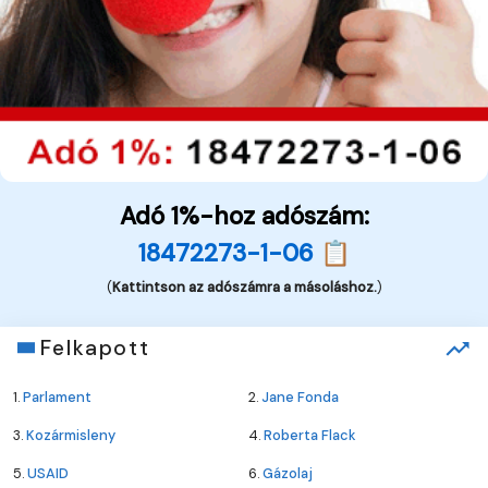
Adó 1%-hoz adószám:
18472273-1-06 📋
(
Kattintson az adószámra a másoláshoz.
)
Felkapott
1.
Parlament
2.
Jane Fonda
3.
Kozármisleny
4.
Roberta Flack
5.
USAID
6.
Gázolaj