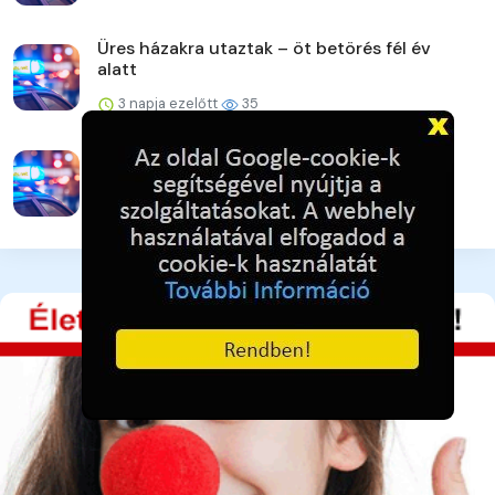
Üres házakra utaztak – öt betörés fél év
alatt
3 napja ezelőtt
35
Vigyázat! Újra támadnak az online csalók!
3 napja ezelőtt
36