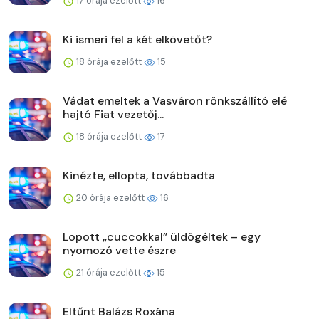
17 órája ezelőtt
16
Ki ismeri fel a két elkövetőt?
18 órája ezelőtt
15
Vádat emeltek a Vasváron rönkszállító elé
hajtó Fiat vezetőj...
18 órája ezelőtt
17
Kinézte, ellopta, továbbadta
20 órája ezelőtt
16
Lopott „cuccokkal” üldögéltek – egy
nyomozó vette észre
21 órája ezelőtt
15
Eltűnt Balázs Roxána