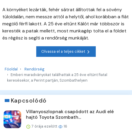
A környéket lezárták, fehér sátrat állítottak fel a sövény
túloldalán, nem messze attól a helytől, ahol korábban a fiát
megölő férfi lakott. A 25 éve eltűnt Kálót már többször is
keresték a patak mellett, most munkagép tolta el a földet
és régész is segíti a rendőrség munkáját.
Olvassa el a teljes cikket
Főoldal
Rendőrség
Emberi maradványokat találhattak a 25 éve eltűnt fiatal
keresésekor, a Perint partján, Szombathelyen
Kapcsolódó
Villanyoszlopnak csapódott az Audi elé
hajtó Toyota Szombath...
7 órája ezelőtt
16