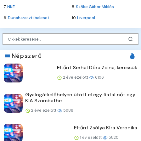
7.
NKE
8.
Szőke Gábor Miklós
9.
Dunaharaszti baleset
10.
Liverpool
Népszerű
Eltűnt Serhal Dóra Zeina, keressük
2 éve ezelőtt
6196
Gyalogátkelőhelyen ütött el egy fiatal nőt egy
KIA Szombathe...
2 éve ezelőtt
5988
Eltűnt Zsólya Kíra Veronika
1 év ezelőtt
5820