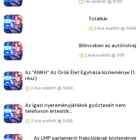
1 év ezelőtt
5730
Totálkár
2 éve ezelőtt
5668
Bilincsben az autótolvaj
2 éve ezelőtt
5511
Az "ANKH" Az Örök Élet Egyháza közleménye (1.
rész)
2 éve ezelőtt
5463
Az igazi nyereményjátékok győzteseit nem
telefonon értesítik...
2 éve ezelőtt
5426
Az LMP parlamenti frakciójának közleménye