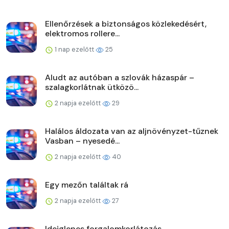
Ellenőrzések a biztonságos közlekedésért,
elektromos rollere...
1 nap ezelőtt
25
Aludt az autóban a szlovák házaspár –
szalagkorlátnak ütközö...
2 napja ezelőtt
29
Halálos áldozata van az aljnövényzet-tűznek
Vasban – nyesedé...
2 napja ezelőtt
40
Egy mezőn találtak rá
2 napja ezelőtt
27
Ideiglenes forgalomkorlátozás