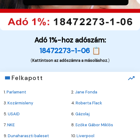
Adó 1%-hoz adószám:
18472273-1-06 📋
(
Kattintson az adószámra a másoláshoz.
)
Felkapott
1.
Parlament
2.
Jane Fonda
3.
Kozármisleny
4.
Roberta Flack
5.
USAID
6.
Gázolaj
7.
NKE
8.
Szőke Gábor Miklós
9.
Dunaharaszti baleset
10.
Liverpool