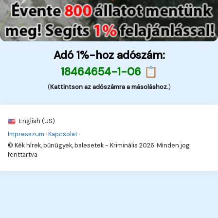
Adó 1%-hoz adószám:
18464654-1-06 📋
(
Kattintson az adószámra a másoláshoz.
)
English (US)
Impresszum
·
Kapcsolat
·
© Kék hírek, bűnügyek, balesetek - Kriminális 2026. Minden jog
fenttartva