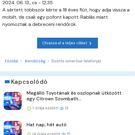
2024. 06. 13., cs - 12:35
A sértett többször kérte a 18 éves fiút, hogy adja vissza a
mobilt, de csak egy pofont kapott. Rablás miatt
nyomoztak a debreceni rendőrök.
Olvassa el a teljes cikket
Főoldal
Rendőrség
Elvette ismerőse telefonját
Kapcsolódó
Megálló Toyotának és oszlopnak ütközött
egy Citroen Szombath...
7 órája ezelőtt
13
Hat nap, hét autó
14 órája ezelőtt
15