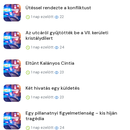
Ütéssel rendezte a konfliktust
1 nap ezelőtt
22
Az utcáról gyűjtötték be a VII. kerületi
kristálydílert
1 nap ezelőtt
24
Eltűnt Kalányos Cintia
1 nap ezelőtt
23
Két hivatás egy küldetés
1 nap ezelőtt
23
Egy pillanatnyi figyelmetlenség – kis híján
tragédia
1 nap ezelőtt
24