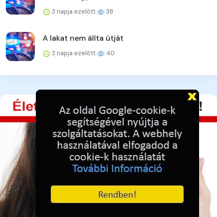
3 napja ezelőtt
38
A lakat nem állta útját
3 napja ezelőtt
40