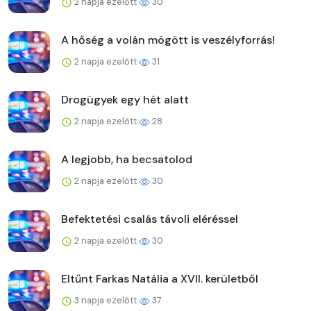
2 napja ezelőtt
30
A hőség a volán mögött is veszélyforrás!
2 napja ezelőtt
31
Drogügyek egy hét alatt
2 napja ezelőtt
28
A legjobb, ha becsatolod
2 napja ezelőtt
30
Befektetési csalás távoli eléréssel
2 napja ezelőtt
30
Eltűnt Farkas Natália a XVII. kerületből
3 napja ezelőtt
37