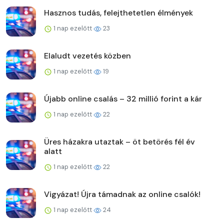
Hasznos tudás, felejthetetlen élmények
1 nap ezelőtt
23
Elaludt vezetés közben
1 nap ezelőtt
19
Újabb online csalás – 32 millió forint a kár
1 nap ezelőtt
22
Üres házakra utaztak – öt betörés fél év
alatt
1 nap ezelőtt
22
Vigyázat! Újra támadnak az online csalók!
1 nap ezelőtt
24