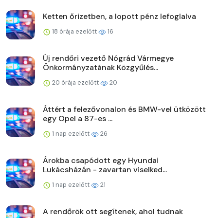
Ketten őrizetben, a lopott pénz lefoglalva
18 órája ezelőtt
16
Új rendőri vezető Nógrád Vármegye
Önkormányzatának Közgyűlés...
20 órája ezelőtt
20
Áttért a felezővonalon és BMW-vel ütközött
egy Opel a 87-es ...
1 nap ezelőtt
26
Árokba csapódott egy Hyundai
Lukácsházán - zavartan viselked...
1 nap ezelőtt
21
A rendőrök ott segítenek, ahol tudnak