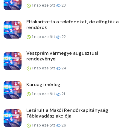
1 nap ezelőtt
23
Eltakarította a telefonokat, de elfogták a
rendőrök
1 nap ezelőtt
22
Veszprém vármegye augusztusi
rendezvényei
1 nap ezelőtt
24
Karcagi mérleg
1 nap ezelőtt
21
Lezárult a Makói Rendőrkapitányság
Táblavadász akciója
1 nap ezelőtt
26