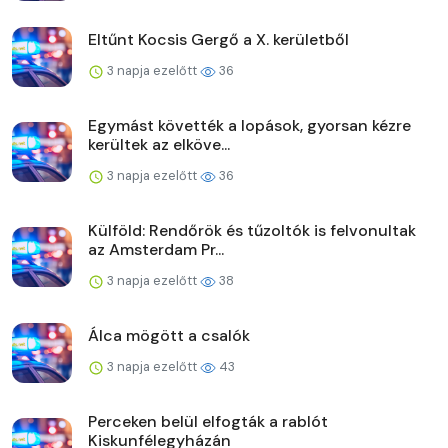
Eltűnt Kocsis Gergő a X. kerületből
3 napja ezelőtt
36
Egymást követték a lopások, gyorsan kézre
kerültek az elköve...
3 napja ezelőtt
36
Külföld: Rendőrök és tűzoltók is felvonultak
az Amsterdam Pr...
3 napja ezelőtt
38
Álca mögött a csalók
3 napja ezelőtt
43
Perceken belül elfogták a rablót
Kiskunfélegyházán