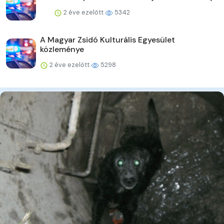
2 éve ezelőtt
5342
A Magyar Zsidó Kulturális Egyesület
közleménye
2 éve ezelőtt
5298