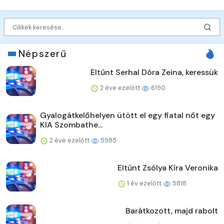
Népszerű
Eltűnt Serhal Dóra Zeina, keressük
2 éve ezelőtt
6190
Gyalogátkelőhelyen ütött el egy fiatal nőt egy
KIA Szombathe...
2 éve ezelőtt
5985
Eltűnt Zsólya Kíra Veronika
1 év ezelőtt
5818
Barátkozott, majd rabolt