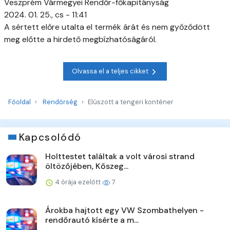
Veszprém Vármegyei Rendőr-főkapitányság
2024. 01. 25., cs - 11:41
A sértett előre utalta el termék árát és nem győződött
meg előtte a hirdető megbízhatóságáról.
Olvassa el a teljes cikket
Főoldal
Rendőrség
Elúszott a tengeri konténer
Kapcsolódó
Holttestet találtak a volt városi strand
öltözőjében, Kőszeg...
4 órája ezelőtt
7
Árokba hajtott egy VW Szombathelyen -
rendőrautó kísérte a m...