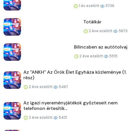
1 év ezelőtt
5736
Totálkár
2 éve ezelőtt
5673
Bilincsben az autótolvaj
2 éve ezelőtt
5515
Az "ANKH" Az Örök Élet Egyháza közleménye (1.
rész)
2 éve ezelőtt
5467
Az igazi nyereményjátékok győzteseit nem
telefonon értesítik...
2 éve ezelőtt
5431