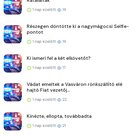
Rátaláltak
1 nap ezelőtt
19
Részegen döntötte ki a nagymágocsi Selfie-
pontot
1 nap ezelőtt
19
Ki ismeri fel a két elkövetőt?
1 nap ezelőtt
17
Vádat emeltek a Vasváron rönkszállító elé
hajtó Fiat vezetőj...
1 nap ezelőtt
22
Kinézte, ellopta, továbbadta
1 nap ezelőtt
21