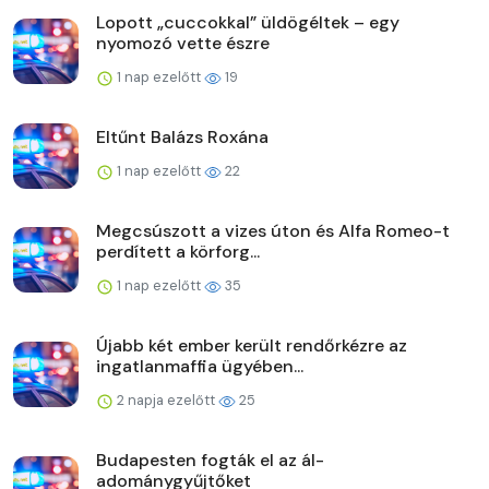
Lopott „cuccokkal” üldögéltek – egy
nyomozó vette észre
1 nap ezelőtt
19
Eltűnt Balázs Roxána
1 nap ezelőtt
22
Megcsúszott a vizes úton és Alfa Romeo-t
perdített a körforg...
1 nap ezelőtt
35
Újabb két ember került rendőrkézre az
ingatlanmaffia ügyében...
2 napja ezelőtt
25
Budapesten fogták el az ál-
adománygyűjtőket