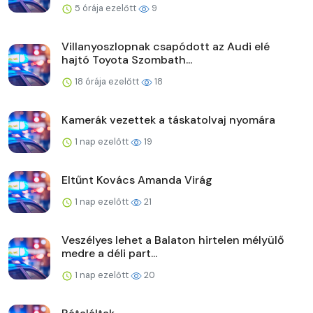
5 órája ezelőtt
9
Villanyoszlopnak csapódott az Audi elé
hajtó Toyota Szombath...
18 órája ezelőtt
18
Kamerák vezettek a táskatolvaj nyomára
1 nap ezelőtt
19
Eltűnt Kovács Amanda Virág
1 nap ezelőtt
21
Veszélyes lehet a Balaton hirtelen mélyülő
medre a déli part...
1 nap ezelőtt
20