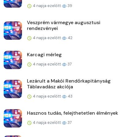
4 napja ezelőtt
39
Veszprém vármegye augusztusi
rendezvényei
4 napja ezelőtt
42
Karcagi mérleg
4 napja ezelőtt
37
Lezárult a Makói Rendőrkapitányság
Táblavadász akciója
4 napja ezelőtt
43
Hasznos tudás, felejthetetlen élmények
4 napja ezelőtt
37