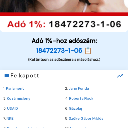
Adó 1%-hoz adószám:
18472273-1-06 📋
(
Kattintson az adószámra a másoláshoz.
)
Felkapott
1.
Parlament
2.
Jane Fonda
3.
Kozármisleny
4.
Roberta Flack
5.
USAID
6.
Gázolaj
7.
NKE
8.
Szőke Gábor Miklós