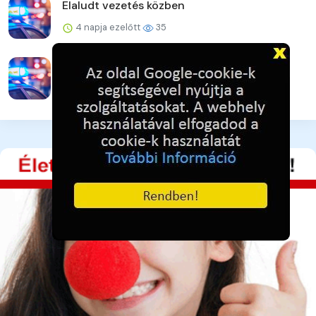
Elaludt vezetés közben
4 napja ezelőtt
35
Újabb online csalás – 32 millió forint a kár
4 napja ezelőtt
42