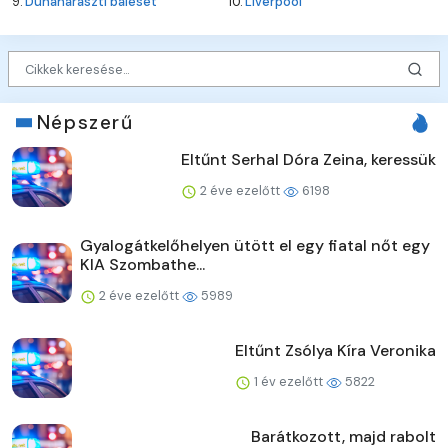
9.
Dunaharaszti baleset
10.
Liverpool
Népszerű
Eltűnt Serhal Dóra Zeina, keressük
2 éve ezelőtt
6198
Gyalogátkelőhelyen ütött el egy fiatal nőt egy
KIA Szombathe...
2 éve ezelőtt
5989
Eltűnt Zsólya Kíra Veronika
1 év ezelőtt
5822
Barátkozott, majd rabolt