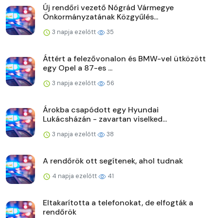
Új rendőri vezető Nógrád Vármegye
Önkormányzatának Közgyűlés...
3 napja ezelőtt
35
Áttért a felezővonalon és BMW-vel ütközött
egy Opel a 87-es ...
3 napja ezelőtt
56
Árokba csapódott egy Hyundai
Lukácsházán - zavartan viselked...
3 napja ezelőtt
38
A rendőrök ott segítenek, ahol tudnak
4 napja ezelőtt
41
Eltakarította a telefonokat, de elfogták a
rendőrök