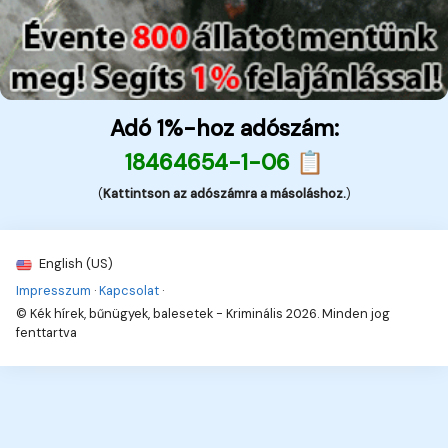
Adó 1%-hoz adószám:
18464654-1-06 📋
(
Kattintson az adószámra a másoláshoz.
)
English (US)
Impresszum
·
Kapcsolat
·
© Kék hírek, bűnügyek, balesetek - Kriminális 2026. Minden jog
fenttartva