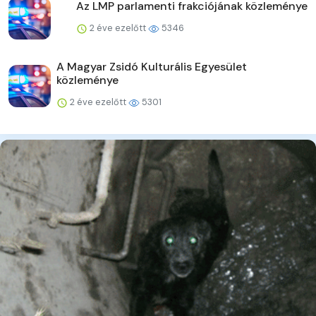
Az LMP parlamenti frakciójának közleménye
2 éve ezelőtt
5346
A Magyar Zsidó Kulturális Egyesület
közleménye
2 éve ezelőtt
5301