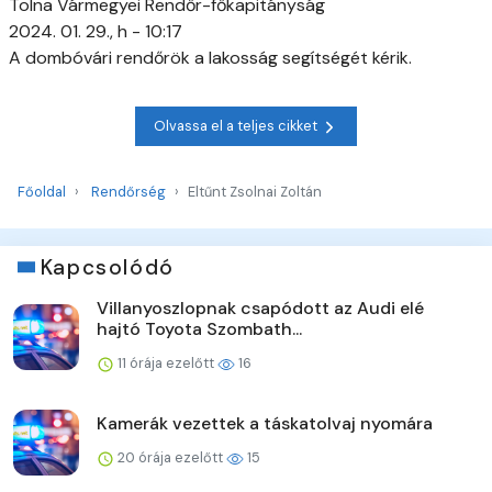
Tolna Vármegyei Rendőr-főkapitányság
2024. 01. 29., h - 10:17
A dombóvári rendőrök a lakosság segítségét kérik.
Olvassa el a teljes cikket
Főoldal
Rendőrség
Eltűnt Zsolnai Zoltán
Kapcsolódó
Villanyoszlopnak csapódott az Audi elé
hajtó Toyota Szombath...
11 órája ezelőtt
16
Kamerák vezettek a táskatolvaj nyomára
20 órája ezelőtt
15