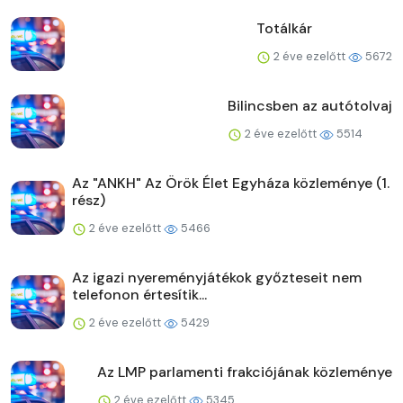
Totálkár
2 éve ezelőtt
5672
Bilincsben az autótolvaj
2 éve ezelőtt
5514
Az "ANKH" Az Örök Élet Egyháza közleménye (1.
rész)
2 éve ezelőtt
5466
Az igazi nyereményjátékok győzteseit nem
telefonon értesítik...
2 éve ezelőtt
5429
Az LMP parlamenti frakciójának közleménye
2 éve ezelőtt
5345