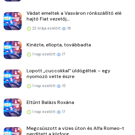
Vádat emeltek a Vasváron rönkszállító elé
hajtó Fiat vezetőj...
22 órája ezelőtt
18
Kinézte, ellopta, továbbadta
1 nap ezelőtt
17
Lopott „cuccokkal” üldögéltek – egy
nyomozó vette észre
1 nap ezelőtt
15
Eltűnt Balázs Roxána
1 nap ezelőtt
17
Megcsúszott a vizes úton és Alfa Romeo-t
perdített a körforg...