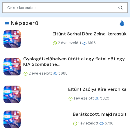
Népszerű
Eltűnt Serhal Dóra Zeina, keressük
2 éve ezelőtt
6196
Gyalogátkelőhelyen ütött el egy fiatal nőt egy
KIA Szombathe...
2 éve ezelőtt
5988
Eltűnt Zsólya Kíra Veronika
1 év ezelőtt
5820
Barátkozott, majd rabolt
1 év ezelőtt
5736