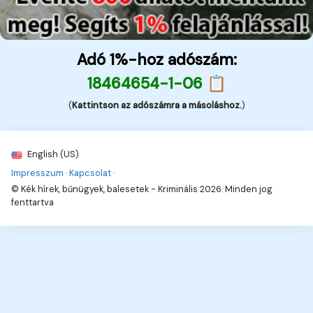
Adó 1%-hoz adószám:
18464654-1-06 📋
(
Kattintson az adószámra a másoláshoz.
)
English (US)
Impresszum
·
Kapcsolat
·
© Kék hírek, bűnügyek, balesetek - Kriminális 2026. Minden jog
fenttartva