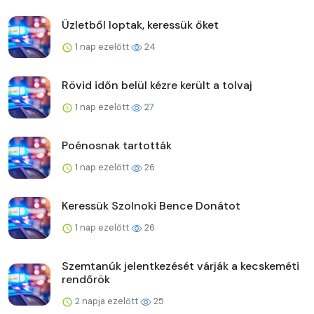
Üzletből loptak, keressük őket
1 nap ezelőtt
24
Rövid időn belül kézre került a tolvaj
1 nap ezelőtt
27
Poénosnak tartották
1 nap ezelőtt
26
Keressük Szolnoki Bence Donátot
1 nap ezelőtt
26
Szemtanúk jelentkezését várják a kecskeméti
rendőrök
2 napja ezelőtt
25