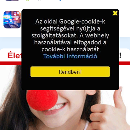
Vigyázat! Újra támadnak az online csalók!
3 napja ezelőtt
37