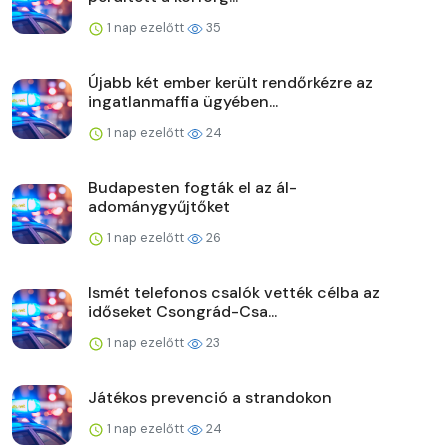
1 nap ezelőtt
35
Újabb két ember került rendőrkézre az
ingatlanmaffia ügyében...
1 nap ezelőtt
24
Budapesten fogták el az ál-
adománygyűjtőket
1 nap ezelőtt
26
Ismét telefonos csalók vették célba az
időseket Csongrád-Csa...
1 nap ezelőtt
23
Játékos prevenció a strandokon
1 nap ezelőtt
24