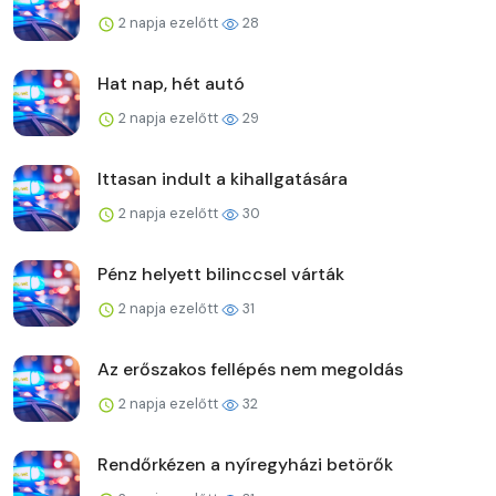
2 napja ezelőtt
28
Hat nap, hét autó
2 napja ezelőtt
29
Ittasan indult a kihallgatására
2 napja ezelőtt
30
Pénz helyett bilinccsel várták
2 napja ezelőtt
31
Az erőszakos fellépés nem megoldás
2 napja ezelőtt
32
Rendőrkézen a nyíregyházi betörők