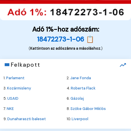
Adó 1%-hoz adószám:
18472273-1-06 📋
(
Kattintson az adószámra a másoláshoz.
)
Felkapott
1.
Parlament
2.
Jane Fonda
3.
Kozármisleny
4.
Roberta Flack
5.
USAID
6.
Gázolaj
7.
NKE
8.
Szőke Gábor Miklós
9.
Dunaharaszti baleset
10.
Liverpool