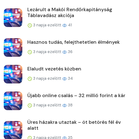
Lezárult a Makói Rendőrkapitányság
Táblavadász akciója
3 napja ezelőtt
41
Hasznos tudás, felejthetetlen élmények
3 napja ezelőtt
36
Elaludt vezetés közben
3 napja ezelőtt
34
Újabb online csalás – 32 millió forint a kár
3 napja ezelőtt
38
Üres házakra utaztak – öt betörés fél év
alatt
3 napja ezelőtt
35