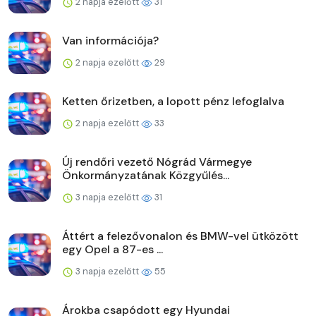
2 napja ezelőtt
31
Van információja?
2 napja ezelőtt
29
Ketten őrizetben, a lopott pénz lefoglalva
2 napja ezelőtt
33
Új rendőri vezető Nógrád Vármegye
Önkormányzatának Közgyűlés...
3 napja ezelőtt
31
Áttért a felezővonalon és BMW-vel ütközött
egy Opel a 87-es ...
3 napja ezelőtt
55
Árokba csapódott egy Hyundai