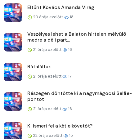
Eltűnt Kovács Amanda Virág
20 órája ezelőtt
18
Veszélyes lehet a Balaton hirtelen mélyülő
medre a déli part...
21 órája ezelőtt
16
Rátaláltak
21 órája ezelőtt
17
Részegen döntötte ki a nagymágocsi Selfie-
pontot
21 órája ezelőtt
16
Ki ismeri fel a két elkövetőt?
22 órája ezelőtt
15