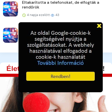
Eltakarította a telefonokat, de elfogták a
rendőrök
4 napja ezelőtt
43
Veszprém vármegye augusztusi
rendezvényei
4 napja ezelőtt
43