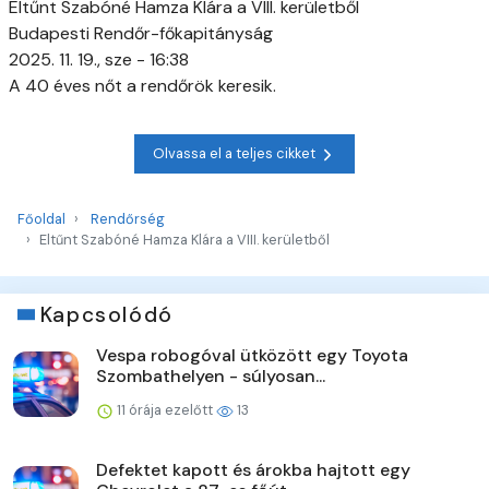
Eltűnt Szabóné Hamza Klára a VIII. kerületből
Budapesti Rendőr-főkapitányság
2025. 11. 19., sze - 16:38
A 40 éves nőt a rendőrök keresik.
Olvassa el a teljes cikket
Főoldal
Rendőrség
Eltűnt Szabóné Hamza Klára a VIII. kerületből
Kapcsolódó
Vespa robogóval ütközött egy Toyota
Szombathelyen - súlyosan...
11 órája ezelőtt
13
Defektet kapott és árokba hajtott egy