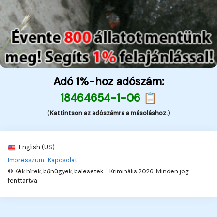
Adó 1%-hoz adószám:
18464654-1-06 📋
(
Kattintson az adószámra a másoláshoz.
)
English (US)
Impresszum
·
Kapcsolat
·
© Kék hírek, bűnügyek, balesetek - Kriminális 2026. Minden jog
fenttartva