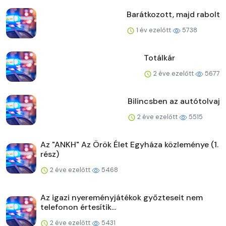
Barátkozott, majd rabolt
1 év ezelőtt
5738
Totálkár
2 éve ezelőtt
5677
Bilincsben az autótolvaj
2 éve ezelőtt
5515
Az "ANKH" Az Örök Élet Egyháza közleménye (1.
rész)
2 éve ezelőtt
5468
Az igazi nyereményjátékok győzteseit nem
telefonon értesítik...
2 éve ezelőtt
5431