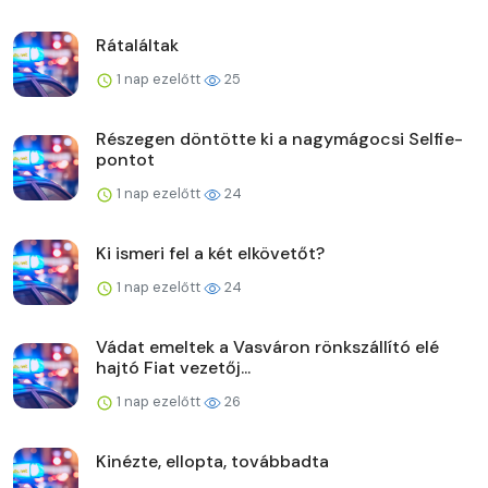
Rátaláltak
1 nap ezelőtt
25
Részegen döntötte ki a nagymágocsi Selfie-
pontot
1 nap ezelőtt
24
Ki ismeri fel a két elkövetőt?
1 nap ezelőtt
24
Vádat emeltek a Vasváron rönkszállító elé
hajtó Fiat vezetőj...
1 nap ezelőtt
26
Kinézte, ellopta, továbbadta