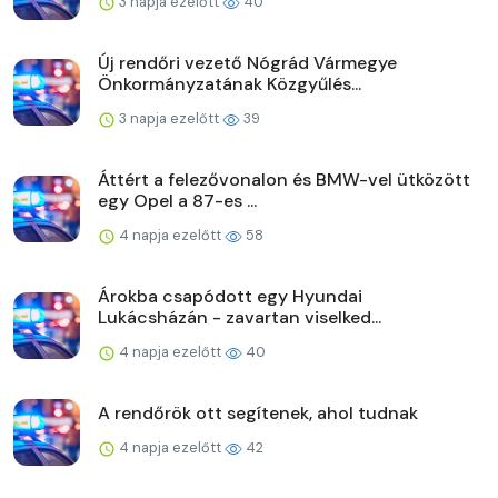
3 napja ezelőtt
40
Új rendőri vezető Nógrád Vármegye
Önkormányzatának Közgyűlés...
3 napja ezelőtt
39
Áttért a felezővonalon és BMW-vel ütközött
egy Opel a 87-es ...
4 napja ezelőtt
58
Árokba csapódott egy Hyundai
Lukácsházán - zavartan viselked...
4 napja ezelőtt
40
A rendőrök ott segítenek, ahol tudnak
4 napja ezelőtt
42