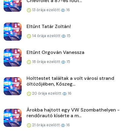
Chevrolet a 87-es főút...
13 órája ezelőtt
16
Eltűnt Tatár Zoltán!
14 órája ezelőtt
15
Eltűnt Orgován Vanessza
18 órája ezelőtt
15
Holttestet találtak a volt városi strand
öltözőjében, Kőszeg...
20 órája ezelőtt
16
Árokba hajtott egy VW Szombathelyen -
rendőrautó kísérte a m...
21 órája ezelőtt
16