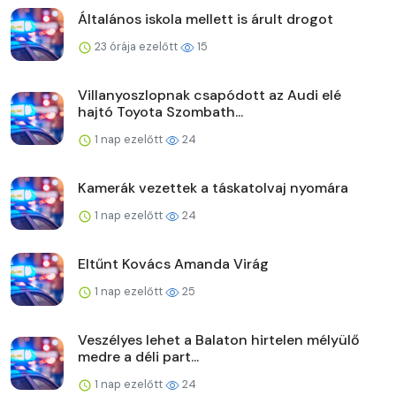
Általános iskola mellett is árult drogot
23 órája ezelőtt
15
Villanyoszlopnak csapódott az Audi elé
hajtó Toyota Szombath...
1 nap ezelőtt
24
Kamerák vezettek a táskatolvaj nyomára
1 nap ezelőtt
24
Eltűnt Kovács Amanda Virág
1 nap ezelőtt
25
Veszélyes lehet a Balaton hirtelen mélyülő
medre a déli part...
1 nap ezelőtt
24