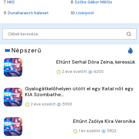
7.
NKE
8.
Szőke Gábor Miklós
9.
Dunaharaszti baleset
10.
Liverpool
Népszerű
Eltűnt Serhal Dóra Zeina, keressük
2 éve ezelőtt
6205
Gyalogátkelőhelyen ütött el egy fiatal nőt egy
KIA Szombathe...
2 éve ezelőtt
5993
Eltűnt Zsólya Kíra Veronika
1 év ezelőtt
5822