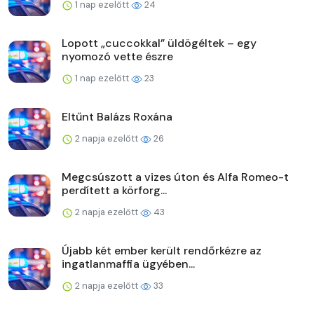
1 nap ezelőtt
24
Lopott „cuccokkal” üldögéltek – egy
nyomozó vette észre
1 nap ezelőtt
23
Eltűnt Balázs Roxána
2 napja ezelőtt
26
Megcsúszott a vizes úton és Alfa Romeo-t
perdített a körforg...
2 napja ezelőtt
43
Újabb két ember került rendőrkézre az
ingatlanmaffia ügyében...
2 napja ezelőtt
33