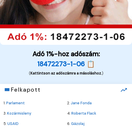
Adó 1%-hoz adószám:
18472273-1-06 📋
(
Kattintson az adószámra a másoláshoz.
)
Felkapott
1.
Parlament
2.
Jane Fonda
3.
Kozármisleny
4.
Roberta Flack
5.
USAID
6.
Gázolaj