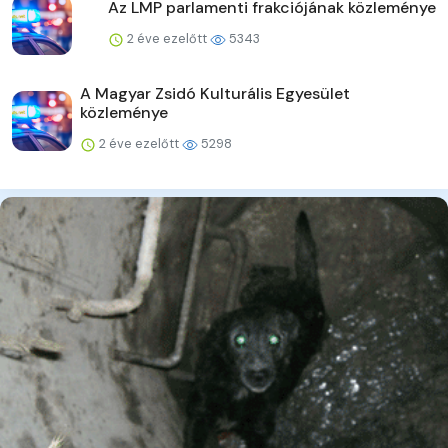
Az LMP parlamenti frakciójának közleménye
2 éve ezelőtt
5343
A Magyar Zsidó Kulturális Egyesület
közleménye
2 éve ezelőtt
5298