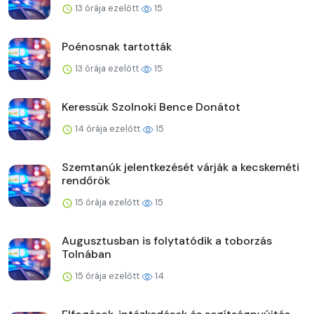
13 órája ezelőtt
15
Poénosnak tartották
13 órája ezelőtt
15
Keressük Szolnoki Bence Donátot
14 órája ezelőtt
15
Szemtanúk jelentkezését várják a kecskeméti
rendőrök
15 órája ezelőtt
15
Augusztusban is folytatódik a toborzás
Tolnában
15 órája ezelőtt
14