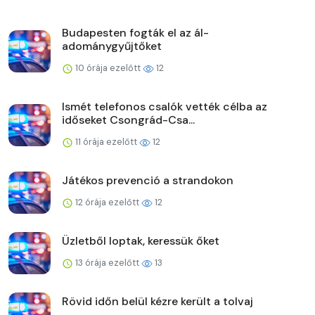
Budapesten fogták el az ál-
adománygyűjtőket
10 órája ezelőtt
12
Ismét telefonos csalók vették célba az
időseket Csongrád-Csa...
11 órája ezelőtt
12
Játékos prevenció a strandokon
12 órája ezelőtt
12
Üzletből loptak, keressük őket
13 órája ezelőtt
13
Rövid időn belül kézre került a tolvaj