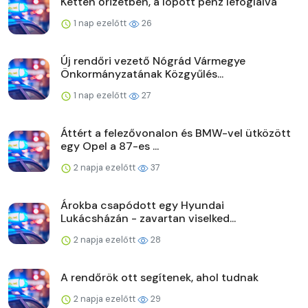
Ketten őrizetben, a lopott pénz lefoglalva
1 nap ezelőtt
26
Új rendőri vezető Nógrád Vármegye
Önkormányzatának Közgyűlés...
1 nap ezelőtt
27
Áttért a felezővonalon és BMW-vel ütközött
egy Opel a 87-es ...
2 napja ezelőtt
37
Árokba csapódott egy Hyundai
Lukácsházán - zavartan viselked...
2 napja ezelőtt
28
A rendőrök ott segítenek, ahol tudnak
2 napja ezelőtt
29