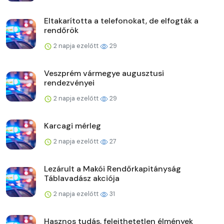
Eltakarította a telefonokat, de elfogták a
rendőrök
2 napja ezelőtt
29
Veszprém vármegye augusztusi
rendezvényei
2 napja ezelőtt
29
Karcagi mérleg
2 napja ezelőtt
27
Lezárult a Makói Rendőrkapitányság
Táblavadász akciója
2 napja ezelőtt
31
Hasznos tudás, felejthetetlen élmények