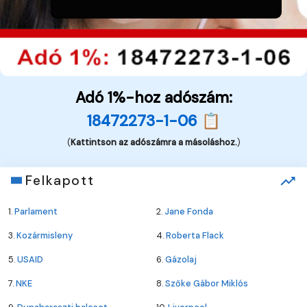
Adó 1%-hoz adószám:
18472273-1-06 📋
(
Kattintson az adószámra a másoláshoz.
)
Felkapott
1.
Parlament
2.
Jane Fonda
3.
Kozármisleny
4.
Roberta Flack
5.
USAID
6.
Gázolaj
7.
NKE
8.
Szőke Gábor Miklós