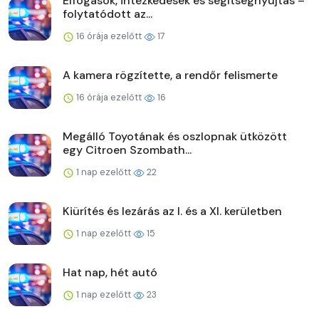
Elfogások, intézkedések és segítségnyújtás –
folytatódott az...
16 órája ezelőtt
17
A kamera rögzítette, a rendőr felismerte
16 órája ezelőtt
16
Megálló Toyotának és oszlopnak ütközött
egy Citroen Szombath...
1 nap ezelőtt
22
Kiürítés és lezárás az I. és a XI. kerületben
1 nap ezelőtt
15
Hat nap, hét autó
1 nap ezelőtt
23