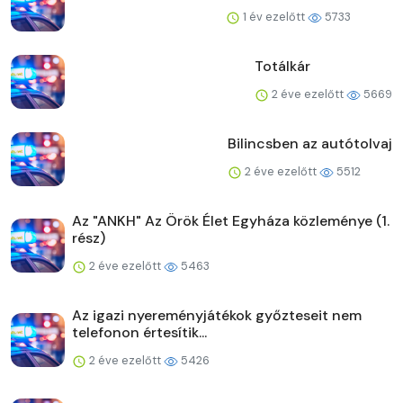
1 év ezelőtt
5733
Totálkár
2 éve ezelőtt
5669
Bilincsben az autótolvaj
2 éve ezelőtt
5512
Az "ANKH" Az Örök Élet Egyháza közleménye (1.
rész)
2 éve ezelőtt
5463
Az igazi nyereményjátékok győzteseit nem
telefonon értesítik...
2 éve ezelőtt
5426