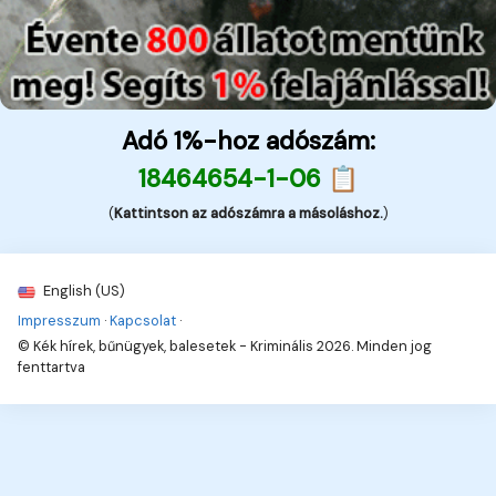
Adó 1%-hoz adószám:
18464654-1-06 📋
(
Kattintson az adószámra a másoláshoz.
)
English (US)
Impresszum
·
Kapcsolat
·
© Kék hírek, bűnügyek, balesetek - Kriminális 2026. Minden jog
fenttartva