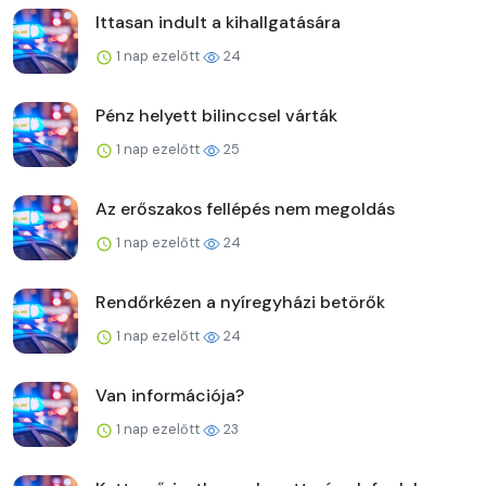
Ittasan indult a kihallgatására
1 nap ezelőtt
24
Pénz helyett bilinccsel várták
1 nap ezelőtt
25
Az erőszakos fellépés nem megoldás
1 nap ezelőtt
24
Rendőrkézen a nyíregyházi betörők
1 nap ezelőtt
24
Van információja?
1 nap ezelőtt
23