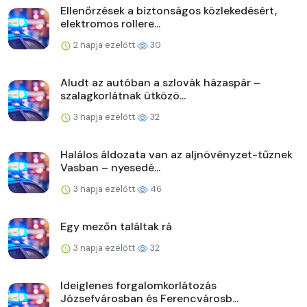
Ellenőrzések a biztonságos közlekedésért,
elektromos rollere...
2 napja ezelőtt
30
Aludt az autóban a szlovák házaspár –
szalagkorlátnak ütközö...
3 napja ezelőtt
32
Halálos áldozata van az aljnövényzet-tűznek
Vasban – nyesedé...
3 napja ezelőtt
46
Egy mezőn találtak rá
3 napja ezelőtt
32
Ideiglenes forgalomkorlátozás
Józsefvárosban és Ferencvárosb...