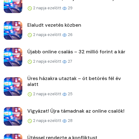
2 napja ezelőtt
29
Elaludt vezetés közben
2 napja ezelőtt
26
Újabb online csalás – 32 millió forint a kár
2 napja ezelőtt
27
Üres házakra utaztak – öt betörés fél év
alatt
2 napja ezelőtt
25
Vigyázat! Újra támadnak az online csalók!
2 napja ezelőtt
28
Ütéssel rendezte a konfliktust