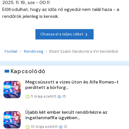
2025. 11. 19., sze - 00:11
Előfrodulhat, hogy az idős nő egyedül nem talál haza - a
rendőrök jelenleg is keresik.
Olvassa el a teljes cikket
Főoldal
Rendőrség
Eltűnt Szabó Sándorné a XVI. kerületből
Kapcsolódó
Megcsúszott a vizes úton és Alfa Romeo-t
perdített a körforg...
5 órája ezelőtt
15
Újabb két ember került rendőrkézre az
ingatlanmaffia ügyében...
10 órája ezelőtt
12