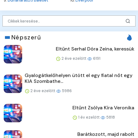
9.
Dunaharaszti baleset
10.
Liverpool
Népszerű
Eltűnt Serhal Dóra Zeina, keressük
2 éve ezelőtt
6191
Gyalogátkelőhelyen ütött el egy fiatal nőt egy
KIA Szombathe...
2 éve ezelőtt
5986
Eltűnt Zsólya Kíra Veronika
1 év ezelőtt
5818
Barátkozott, majd rabolt