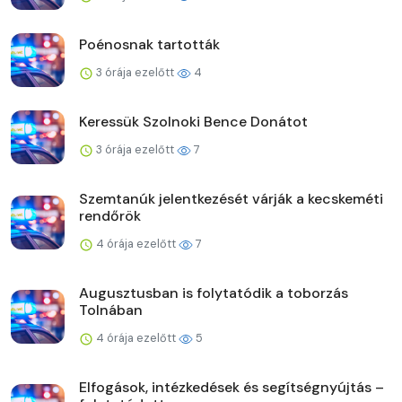
Poénosnak tartották
3 órája ezelőtt
4
Keressük Szolnoki Bence Donátot
3 órája ezelőtt
7
Szemtanúk jelentkezését várják a kecskeméti
rendőrök
4 órája ezelőtt
7
Augusztusban is folytatódik a toborzás
Tolnában
4 órája ezelőtt
5
Elfogások, intézkedések és segítségnyújtás –