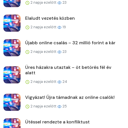
2 napja ezelőtt
23
Elaludt vezetés közben
2 napja ezelőtt
19
Újabb online csalás – 32 millió forint a kár
2 napja ezelőtt
23
Üres házakra utaztak – öt betörés fél év
alatt
2 napja ezelőtt
24
Vigyázat! Újra támadnak az online csalók!
2 napja ezelőtt
25
Ütéssel rendezte a konfliktust