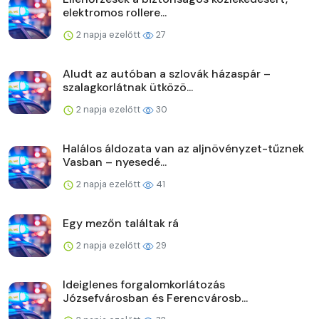
elektromos rollere...
2 napja ezelőtt
27
Aludt az autóban a szlovák házaspár –
szalagkorlátnak ütközö...
2 napja ezelőtt
30
Halálos áldozata van az aljnövényzet-tűznek
Vasban – nyesedé...
2 napja ezelőtt
41
Egy mezőn találtak rá
2 napja ezelőtt
29
Ideiglenes forgalomkorlátozás
Józsefvárosban és Ferencvárosb...