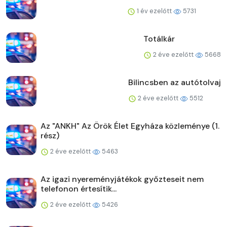
1 év ezelőtt
5731
Totálkár
2 éve ezelőtt
5668
Bilincsben az autótolvaj
2 éve ezelőtt
5512
Az "ANKH" Az Örök Élet Egyháza közleménye (1.
rész)
2 éve ezelőtt
5463
Az igazi nyereményjátékok győzteseit nem
telefonon értesítik...
2 éve ezelőtt
5426