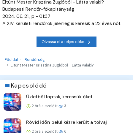
Eltűnt Mester Krisztina Zuglóból - Látta valaki?
Budapesti Rendőr-főkapitányság
2024. 06. 21., p - 01:37
A XIV. kerületi rendőrök jelenleg is keresik a 22 éves nőt.
Olvassa el a teljes cikket
Főoldal
Rendőrség
Eltűnt Mester Krisztina Zuglóból - Látta valaki?
Kapcsolódó
Üzletből loptak, keressük őket
2 órája ezelőtt
3
Rövid időn belül kézre került a tolvaj
2 órája ezelőtt
6