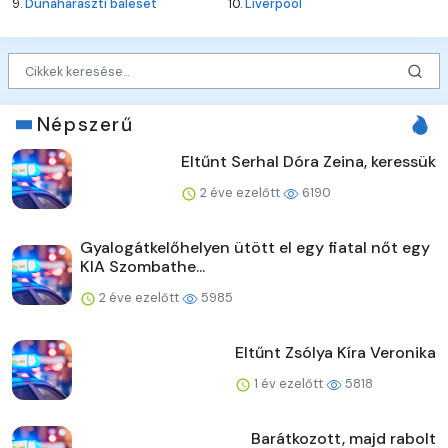
9.
Dunaharaszti baleset
10.
Liverpool
Népszerű
Eltűnt Serhal Dóra Zeina, keressük
2 éve ezelőtt
6190
Gyalogátkelőhelyen ütött el egy fiatal nőt egy
KIA Szombathe...
2 éve ezelőtt
5985
Eltűnt Zsólya Kíra Veronika
1 év ezelőtt
5818
Barátkozott, majd rabolt