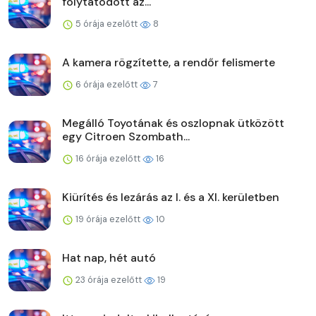
folytatódott az...
5 órája ezelőtt
8
A kamera rögzítette, a rendőr felismerte
6 órája ezelőtt
7
Megálló Toyotának és oszlopnak ütközött
egy Citroen Szombath...
16 órája ezelőtt
16
Kiürítés és lezárás az I. és a XI. kerületben
19 órája ezelőtt
10
Hat nap, hét autó
23 órája ezelőtt
19