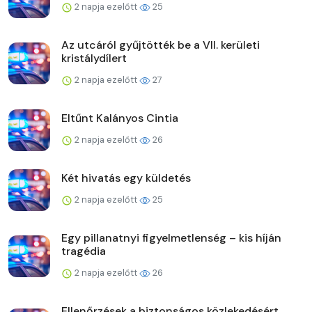
2 napja ezelőtt
25
Az utcáról gyűjtötték be a VII. kerületi
kristálydílert
2 napja ezelőtt
27
Eltűnt Kalányos Cintia
2 napja ezelőtt
26
Két hivatás egy küldetés
2 napja ezelőtt
25
Egy pillanatnyi figyelmetlenség – kis híján
tragédia
2 napja ezelőtt
26
Ellenőrzések a biztonságos közlekedésért,