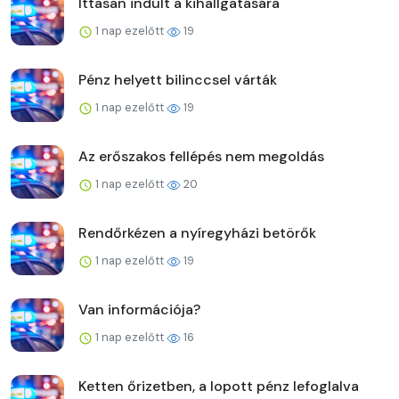
Ittasan indult a kihallgatására
1 nap ezelőtt
19
Pénz helyett bilinccsel várták
1 nap ezelőtt
19
Az erőszakos fellépés nem megoldás
1 nap ezelőtt
20
Rendőrkézen a nyíregyházi betörők
1 nap ezelőtt
19
Van információja?
1 nap ezelőtt
16
Ketten őrizetben, a lopott pénz lefoglalva