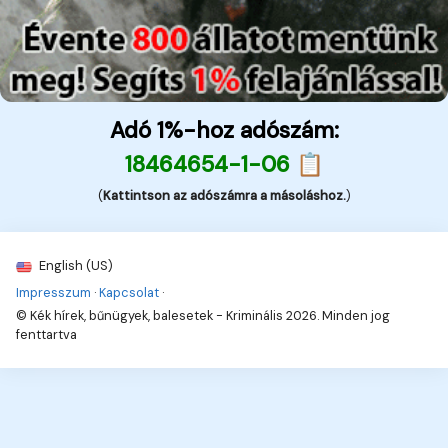
Adó 1%-hoz adószám:
18464654-1-06 📋
(
Kattintson az adószámra a másoláshoz.
)
English (US)
Impresszum
·
Kapcsolat
·
© Kék hírek, bűnügyek, balesetek - Kriminális 2026. Minden jog
fenttartva