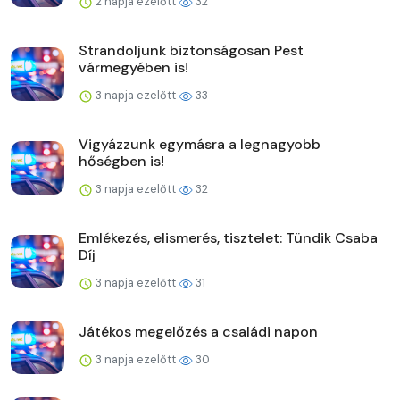
2 napja ezelőtt
32
Strandoljunk biztonságosan Pest
vármegyében is!
3 napja ezelőtt
33
Vigyázzunk egymásra a legnagyobb
hőségben is!
3 napja ezelőtt
32
Emlékezés, elismerés, tisztelet: Tündik Csaba
Díj
3 napja ezelőtt
31
Játékos megelőzés a családi napon
3 napja ezelőtt
30