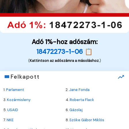
Adó 1%-hoz adószám:
18472273-1-06 📋
(
Kattintson az adószámra a másoláshoz.
)
Felkapott
1.
Parlament
2.
Jane Fonda
3.
Kozármisleny
4.
Roberta Flack
5.
USAID
6.
Gázolaj
7.
NKE
8.
Szőke Gábor Miklós