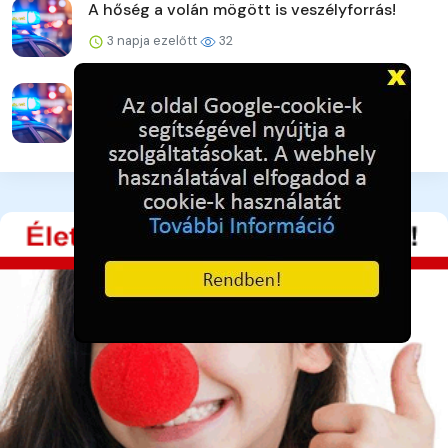
A hőség a volán mögött is veszélyforrás!
3 napja ezelőtt
32
Drogügyek egy hét alatt
3 napja ezelőtt
31