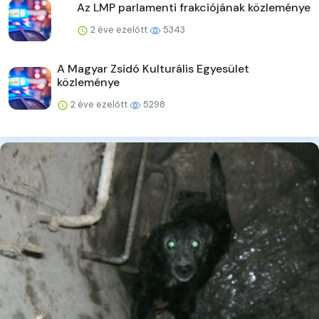
Az LMP parlamenti frakciójának közleménye
2 éve ezelőtt
5343
A Magyar Zsidó Kulturális Egyesület
közleménye
2 éve ezelőtt
5298