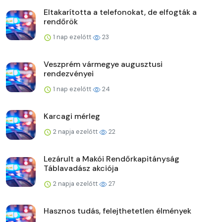
Eltakarította a telefonokat, de elfogták a
rendőrök
1 nap ezelőtt
23
Veszprém vármegye augusztusi
rendezvényei
1 nap ezelőtt
24
Karcagi mérleg
2 napja ezelőtt
22
Lezárult a Makói Rendőrkapitányság
Táblavadász akciója
2 napja ezelőtt
27
Hasznos tudás, felejthetetlen élmények