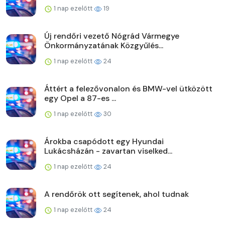
1 nap ezelőtt
19
Új rendőri vezető Nógrád Vármegye
Önkormányzatának Közgyűlés...
1 nap ezelőtt
24
Áttért a felezővonalon és BMW-vel ütközött
egy Opel a 87-es ...
1 nap ezelőtt
30
Árokba csapódott egy Hyundai
Lukácsházán - zavartan viselked...
1 nap ezelőtt
24
A rendőrök ott segítenek, ahol tudnak
1 nap ezelőtt
24