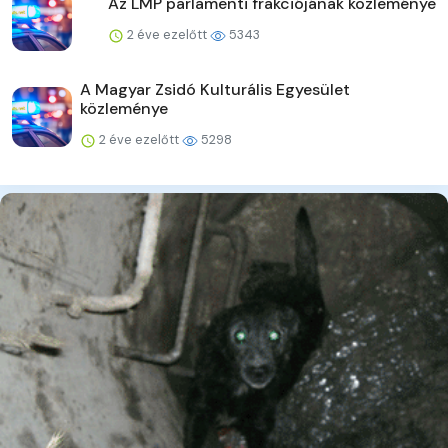
Az LMP parlamenti frakciójának közleménye
2 éve ezelőtt
5343
A Magyar Zsidó Kulturális Egyesület
közleménye
2 éve ezelőtt
5298