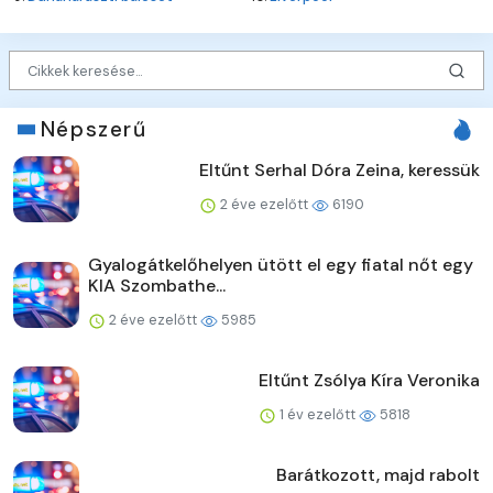
Népszerű
Eltűnt Serhal Dóra Zeina, keressük
2 éve ezelőtt
6190
Gyalogátkelőhelyen ütött el egy fiatal nőt egy
KIA Szombathe...
2 éve ezelőtt
5985
Eltűnt Zsólya Kíra Veronika
1 év ezelőtt
5818
Barátkozott, majd rabolt