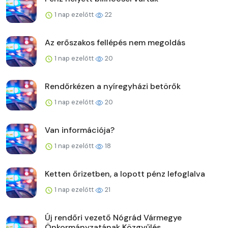
1 nap ezelőtt
22
Az erőszakos fellépés nem megoldás
1 nap ezelőtt
20
Rendőrkézen a nyíregyházi betörők
1 nap ezelőtt
20
Van információja?
1 nap ezelőtt
18
Ketten őrizetben, a lopott pénz lefoglalva
1 nap ezelőtt
21
Új rendőri vezető Nógrád Vármegye
Önkormányzatának Közgyűlés...