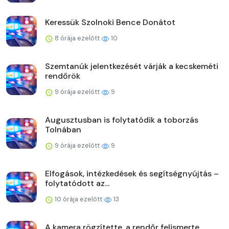
Keressük Szolnoki Bence Donátot
8 órája ezelőtt
10
Szemtanúk jelentkezését várják a kecskeméti
rendőrök
9 órája ezelőtt
9
Augusztusban is folytatódik a toborzás
Tolnában
9 órája ezelőtt
9
Elfogások, intézkedések és segítségnyújtás –
folytatódott az...
10 órája ezelőtt
13
A kamera rögzítette, a rendőr felismerte