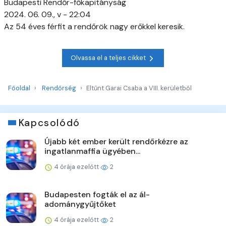
Budapesti Rendőr-főkapitányság
2024. 06. 09., v - 22:04
Az 54 éves férfit a rendőrök nagy erőkkel keresik.
Olvassa el a teljes cikket
Főoldal
Rendőrség
Eltűnt Garai Csaba a VIII. kerületből
Kapcsolódó
Újabb két ember került rendőrkézre az
ingatlanmaffia ügyében...
4 órája ezelőtt
2
Budapesten fogták el az ál-
adománygyűjtőket
4 órája ezelőtt
2