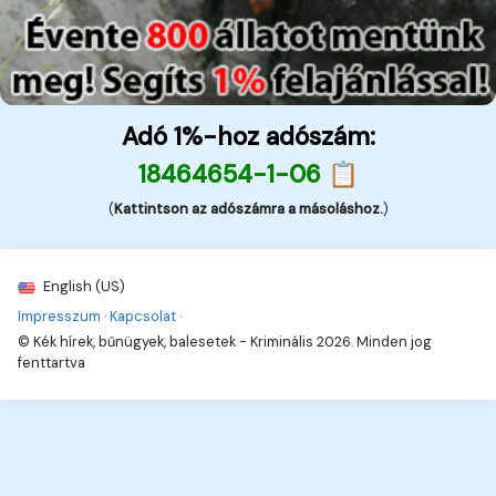
Adó 1%-hoz adószám:
18464654-1-06 📋
(
Kattintson az adószámra a másoláshoz.
)
English (US)
Impresszum
·
Kapcsolat
·
© Kék hírek, bűnügyek, balesetek - Kriminális 2026. Minden jog
fenttartva