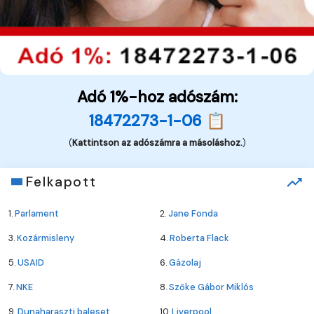
Adó 1%-hoz adószám:
18472273-1-06 📋
(
Kattintson az adószámra a másoláshoz.
)
Felkapott
1.
Parlament
2.
Jane Fonda
3.
Kozármisleny
4.
Roberta Flack
5.
USAID
6.
Gázolaj
7.
NKE
8.
Szőke Gábor Miklós
9.
Dunaharaszti baleset
10.
Liverpool