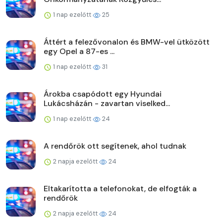
1 nap ezelőtt
25
Áttért a felezővonalon és BMW-vel ütközött
egy Opel a 87-es ...
1 nap ezelőtt
31
Árokba csapódott egy Hyundai
Lukácsházán - zavartan viselked...
1 nap ezelőtt
24
A rendőrök ott segítenek, ahol tudnak
2 napja ezelőtt
24
Eltakarította a telefonokat, de elfogták a
rendőrök
2 napja ezelőtt
24