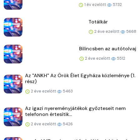
1 év ezelőtt
5732
Totálkár
2 éve ezelőtt
5668
Bilincsben az autótolvaj
2 éve ezelőtt
5512
Az "ANKH" Az Örök Élet Egyháza közleménye (1.
rész)
2 éve ezelőtt
5463
Az igazi nyereményjátékok győzteseit nem
telefonon értesítik...
2 éve ezelőtt
5426