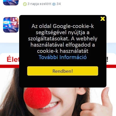
3 napja ezelőtt
34
Vigyázzunk egymásra a legnagyobb
hőségben is!
3 napja ezelőtt
34