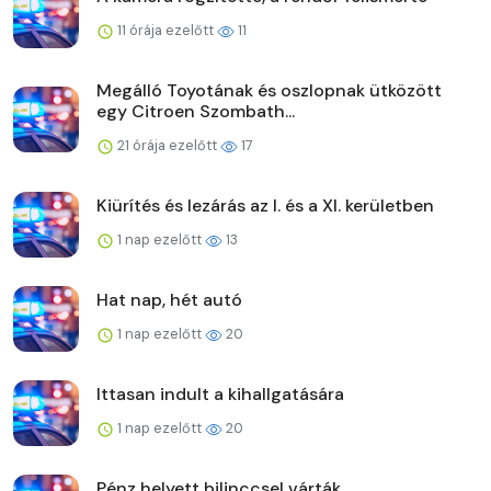
11 órája ezelőtt
11
Megálló Toyotának és oszlopnak ütközött
egy Citroen Szombath...
21 órája ezelőtt
17
Kiürítés és lezárás az I. és a XI. kerületben
1 nap ezelőtt
13
Hat nap, hét autó
1 nap ezelőtt
20
Ittasan indult a kihallgatására
1 nap ezelőtt
20
Pénz helyett bilinccsel várták