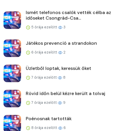
Ismét telefonos csalók vették célba az
időseket Csongrád-Csa...
5 órája ezelőtt
3
Játékos prevenció a strandokon
6 órája ezelőtt
2
Üzletből loptak, keressük őket
7 órája ezelőtt
8
Rövid időn belül kézre került a tolvaj
7 órája ezelőtt
9
Poénosnak tartották
8 órája ezelőtt
6