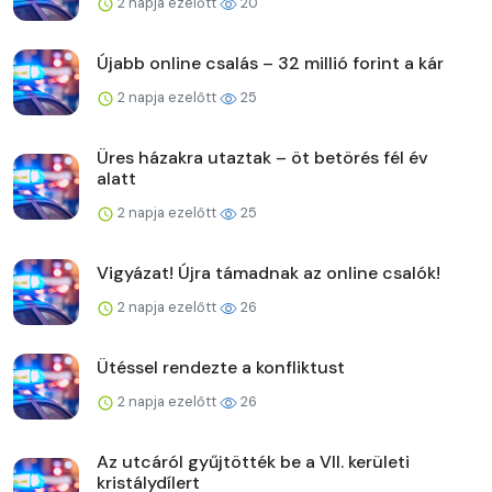
2 napja ezelőtt
20
Újabb online csalás – 32 millió forint a kár
2 napja ezelőtt
25
Üres házakra utaztak – öt betörés fél év
alatt
2 napja ezelőtt
25
Vigyázat! Újra támadnak az online csalók!
2 napja ezelőtt
26
Ütéssel rendezte a konfliktust
2 napja ezelőtt
26
Az utcáról gyűjtötték be a VII. kerületi
kristálydílert