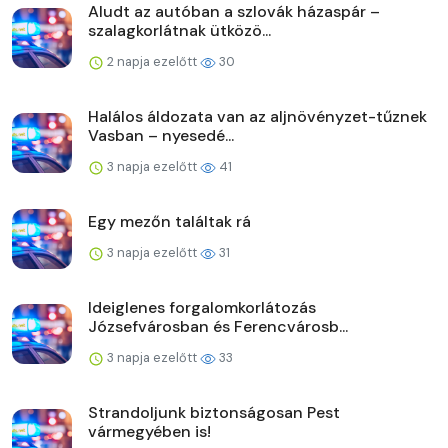
Aludt az autóban a szlovák házaspár –
szalagkorlátnak ütközö...
2 napja ezelőtt
30
Halálos áldozata van az aljnövényzet-tűznek
Vasban – nyesedé...
3 napja ezelőtt
41
Egy mezőn találtak rá
3 napja ezelőtt
31
Ideiglenes forgalomkorlátozás
Józsefvárosban és Ferencvárosb...
3 napja ezelőtt
33
Strandoljunk biztonságosan Pest
vármegyében is!