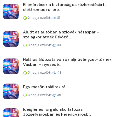
Ellenőrzések a biztonságos közlekedésért,
elektromos rollere...
2 napja ezelőtt
31
Aludt az autóban a szlovák házaspár –
szalagkorlátnak ütközö...
3 napja ezelőtt
33
Halálos áldozata van az aljnövényzet-tűznek
Vasban – nyesedé...
3 napja ezelőtt
49
Egy mezőn találtak rá
3 napja ezelőtt
35
Ideiglenes forgalomkorlátozás
Józsefvárosban és Ferencvárosb...