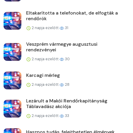
Eltakarította a telefonokat, de elfogták a
rendőrök
2 napja ezelőtt
31
Veszprém vármegye augusztusi
rendezvényei
2 napja ezelőtt
30
Karcagi mérleg
2 napja ezelőtt
28
Lezárult a Makói Rendőrkapitányság
Táblavadász akciója
2 napja ezelőtt
33
Hasznos tudás, felejthetetlen élmények