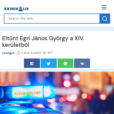
Eltűnt Egri János György a XIV.
kerületből
2 éve ezelőtt
327