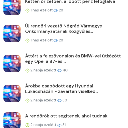
Ketten őrizetben, a lopott pénz lefoglalva
1 nap ezelőtt
28
Új rendőri vezető Nógrád Vármegye
Önkormányzatának Közgyűlés...
1 nap ezelőtt
28
Áttért a felezővonalon és BMW-vel ütközött
egy Opel a 87-es ...
2 napja ezelőtt
40
Árokba csapódott egy Hyundai
Lukácsházán - zavartan viselked...
2 napja ezelőtt
30
A rendőrök ott segítenek, ahol tudnak
2 napja ezelőtt
31