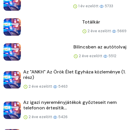
1 év ezelőtt
5733
Totálkár
2 éve ezelőtt
5669
Bilincsben az autótolvaj
2 éve ezelőtt
5512
Az "ANKH" Az Örök Élet Egyháza közleménye (1.
rész)
2 éve ezelőtt
5463
Az igazi nyereményjátékok győzteseit nem
telefonon értesítik...
2 éve ezelőtt
5426