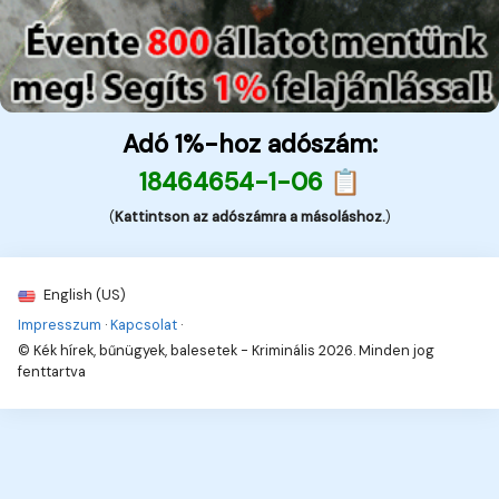
Adó 1%-hoz adószám:
18464654-1-06 📋
(
Kattintson az adószámra a másoláshoz.
)
English (US)
Impresszum
·
Kapcsolat
·
© Kék hírek, bűnügyek, balesetek - Kriminális 2026. Minden jog
fenttartva