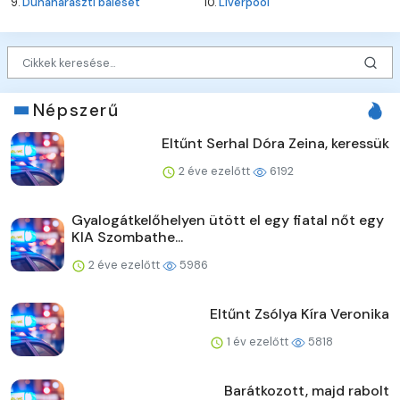
9.
Dunaharaszti baleset
10.
Liverpool
Népszerű
Eltűnt Serhal Dóra Zeina, keressük
2 éve ezelőtt
6192
Gyalogátkelőhelyen ütött el egy fiatal nőt egy
KIA Szombathe...
2 éve ezelőtt
5986
Eltűnt Zsólya Kíra Veronika
1 év ezelőtt
5818
Barátkozott, majd rabolt