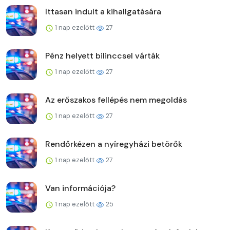
Ittasan indult a kihallgatására
1 nap ezelőtt
27
Pénz helyett bilinccsel várták
1 nap ezelőtt
27
Az erőszakos fellépés nem megoldás
1 nap ezelőtt
27
Rendőrkézen a nyíregyházi betörők
1 nap ezelőtt
27
Van információja?
1 nap ezelőtt
25