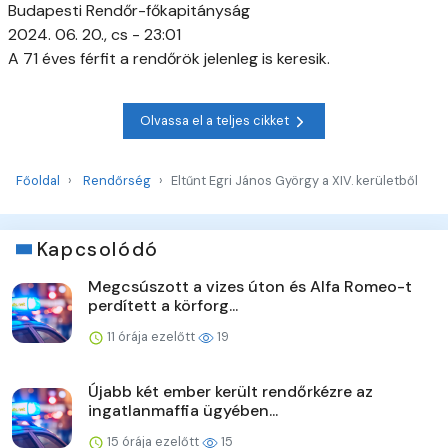
Budapesti Rendőr-főkapitányság
2024. 06. 20., cs - 23:01
A 71 éves férfit a rendőrök jelenleg is keresik.
Olvassa el a teljes cikket
Főoldal
Rendőrség
Eltűnt Egri János György a XIV. kerületből
Kapcsolódó
Megcsúszott a vizes úton és Alfa Romeo-t
perdített a körforg...
11 órája ezelőtt
19
Újabb két ember került rendőrkézre az
ingatlanmaffia ügyében...
15 órája ezelőtt
15