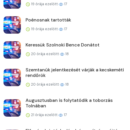
19 órája ezelőtt
17
Poénosnak tartották
19 órája ezelőtt
17
Keressük Szolnoki Bence Donátot
20 órája ezelőtt
18
Szemtanúk jelentkezését várják a kecskeméti
rendőrök
20 órája ezelőtt
18
Augusztusban is folytatódik a toborzás
Tolnában
21 órája ezelőtt
17