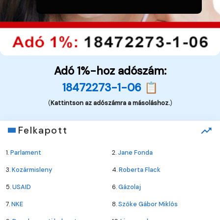
Adó 1%-hoz adószám:
18472273-1-06 📋
(
Kattintson az adószámra a másoláshoz.
)
Felkapott
1.
Parlament
2.
Jane Fonda
3.
Kozármisleny
4.
Roberta Flack
5.
USAID
6.
Gázolaj
7.
NKE
8.
Szőke Gábor Miklós