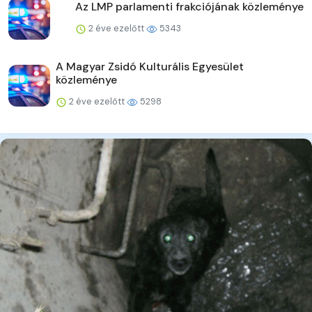
Az LMP parlamenti frakciójának közleménye
2 éve ezelőtt
5343
A Magyar Zsidó Kulturális Egyesület
közleménye
2 éve ezelőtt
5298