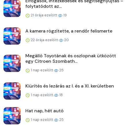
Elfogások, intézkedések és segítségnyújtás –
folytatódott az...
21 órája ezelőtt
19
A kamera rögzítette, a rendőr felismerte
22 órája ezelőtt
20
Megálló Toyotának és oszlopnak ütközött
egy Citroen Szombath...
1 nap ezelőtt
25
Kiürítés és lezárás az I. és a XI. kerületben
1 nap ezelőtt
18
Hat nap, hét autó
1 nap ezelőtt
25