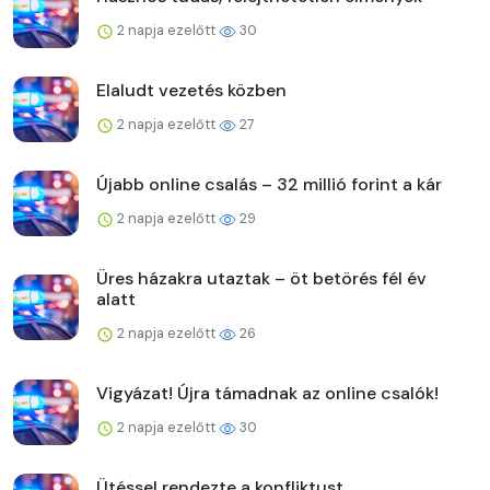
2 napja ezelőtt
30
Elaludt vezetés közben
2 napja ezelőtt
27
Újabb online csalás – 32 millió forint a kár
2 napja ezelőtt
29
Üres házakra utaztak – öt betörés fél év
alatt
2 napja ezelőtt
26
Vigyázat! Újra támadnak az online csalók!
2 napja ezelőtt
30
Ütéssel rendezte a konfliktust