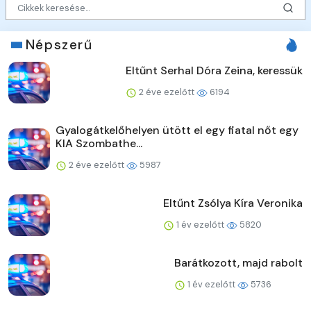
Népszerű
Eltűnt Serhal Dóra Zeina, keressük
2 éve ezelőtt
6194
Gyalogátkelőhelyen ütött el egy fiatal nőt egy
KIA Szombathe...
2 éve ezelőtt
5987
Eltűnt Zsólya Kíra Veronika
1 év ezelőtt
5820
Barátkozott, majd rabolt
1 év ezelőtt
5736