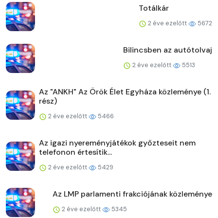
Totálkár
2 éve ezelőtt
5672
Bilincsben az autótolvaj
2 éve ezelőtt
5513
Az "ANKH" Az Örök Élet Egyháza közleménye (1.
rész)
2 éve ezelőtt
5466
Az igazi nyereményjátékok győzteseit nem
telefonon értesítik...
2 éve ezelőtt
5429
Az LMP parlamenti frakciójának közleménye
2 éve ezelőtt
5345