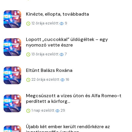
Kinézte, ellopta, továbbadta
12 órája ezelőtt
9
Lopott „cuccokkal” üldögéltek – egy
nyomozó vette észre
13 órája ezelőtt
7
Eltűnt Balázs Roxána
22 órája ezelőtt
16
Megcsúszott a vizes úton és Alfa Romeo-t
perdített a körforg...
1 nap ezelőtt
29
Újabb két ember került rendőrkézre az