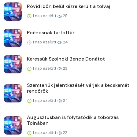
Rövid időn belül kézre került a tolvaj
1 nap ezelőtt
25
Poénosnak tartották
1 nap ezelőtt
24
Keressük Szolnoki Bence Donátot
1 nap ezelőtt
23
Szemtanúk jelentkezését várják a kecskeméti
rendőrök
1 nap ezelőtt
24
Augusztusban is folytatódik a toborzás
Tolnában
1 nap ezelőtt
22