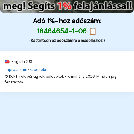
Adó 1%-hoz adószám:
18464654-1-06 📋
(
Kattintson az adószámra a másoláshoz.
)
English (US)
Impresszum
·
Kapcsolat
·
© Kék hírek, bűnügyek, balesetek - Kriminális 2026. Minden jog
fenttartva