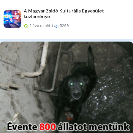
A Magyar Zsidó Kulturális Egyesület
közleménye
2 éve ezelőtt
5299