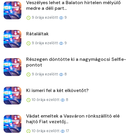
Veszélyes lehet a Balaton hirtelen mélyülő
medre a déli part...
9 órája ezelőtt
9
Rátaláltak
9 órája ezelőtt
9
Részegen döntötte ki a nagymágocsi Selfie-
pontot
9 órája ezelőtt
8
Ki ismeri fel a két elkövetőt?
10 órája ezelőtt
8
Vádat emeltek a Vasváron rönkszállító elé
hajtó Fiat vezetőj...
10 órája ezelőtt
17