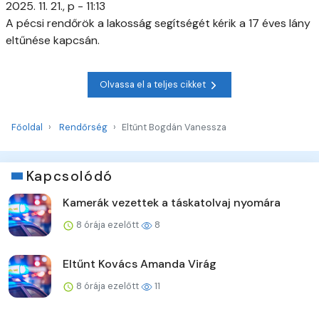
2025. 11. 21., p - 11:13
A pécsi rendőrök a lakosság segítségét kérik a 17 éves lány
eltűnése kapcsán.
Olvassa el a teljes cikket
Főoldal
Rendőrség
Eltűnt Bogdán Vanessza
Kapcsolódó
Kamerák vezettek a táskatolvaj nyomára
8 órája ezelőtt
8
Eltűnt Kovács Amanda Virág
8 órája ezelőtt
11