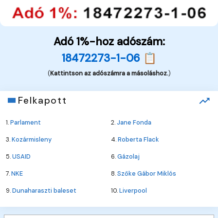
Adó 1%-hoz adószám:
18472273-1-06 📋
(
Kattintson az adószámra a másoláshoz.
)
Felkapott
1.
Parlament
2.
Jane Fonda
3.
Kozármisleny
4.
Roberta Flack
5.
USAID
6.
Gázolaj
7.
NKE
8.
Szőke Gábor Miklós
9.
Dunaharaszti baleset
10.
Liverpool