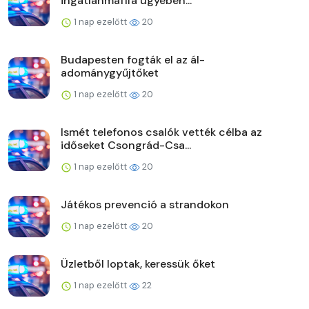
ingatlanmaffia ügyében...
1 nap ezelőtt
20
Budapesten fogták el az ál-
adománygyűjtőket
1 nap ezelőtt
20
Ismét telefonos csalók vették célba az
időseket Csongrád-Csa...
1 nap ezelőtt
20
Játékos prevenció a strandokon
1 nap ezelőtt
20
Üzletből loptak, keressük őket
1 nap ezelőtt
22