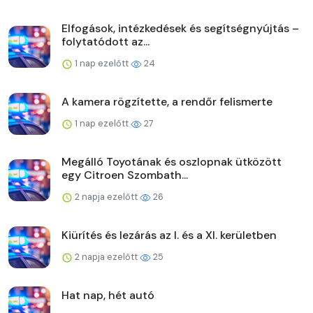
Elfogások, intézkedések és segítségnyújtás –
folytatódott az...
1 nap ezelőtt
24
A kamera rögzítette, a rendőr felismerte
1 nap ezelőtt
27
Megálló Toyotának és oszlopnak ütközött
egy Citroen Szombath...
2 napja ezelőtt
26
Kiürítés és lezárás az I. és a XI. kerületben
2 napja ezelőtt
25
Hat nap, hét autó