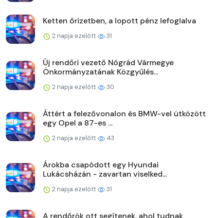
Ketten őrizetben, a lopott pénz lefoglalva
2 napja ezelőtt
31
Új rendőri vezető Nógrád Vármegye
Önkormányzatának Közgyűlés...
2 napja ezelőtt
30
Áttért a felezővonalon és BMW-vel ütközött
egy Opel a 87-es ...
2 napja ezelőtt
43
Árokba csapódott egy Hyundai
Lukácsházán - zavartan viselked...
2 napja ezelőtt
31
A rendőrök ott segítenek, ahol tudnak