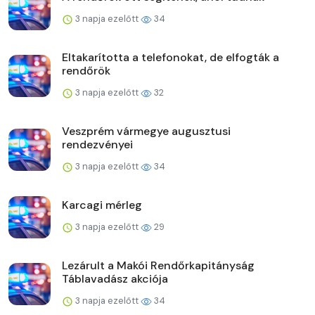
3 napja ezelőtt
34
Eltakarította a telefonokat, de elfogták a
rendőrök
3 napja ezelőtt
32
Veszprém vármegye augusztusi
rendezvényei
3 napja ezelőtt
34
Karcagi mérleg
3 napja ezelőtt
29
Lezárult a Makói Rendőrkapitányság
Táblavadász akciója
3 napja ezelőtt
34