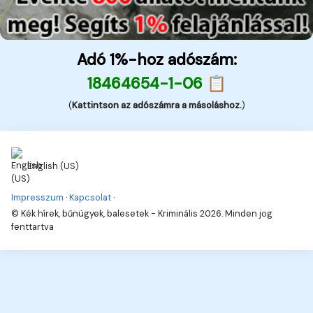
Adó 1%-hoz adószám:
18464654-1-06 📋
(
Kattintson az adószámra a másoláshoz.
)
English (US)
Impresszum
·
Kapcsolat
·
© Kék hírek, bűnügyek, balesetek - Kriminális 2026. Minden jog
fenttartva