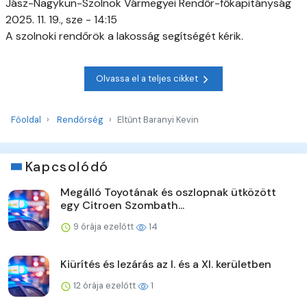
Jász-Nagykun-Szolnok Vármegyei Rendőr-főkapitányság
2025. 11. 19., sze - 14:15
A szolnoki rendőrök a lakosság segítségét kérik.
Olvassa el a teljes cikket
Főoldal
Rendőrség
Eltűnt Baranyi Kevin
Kapcsolódó
Megálló Toyotának és oszlopnak ütközött
egy Citroen Szombath...
9 órája ezelőtt
14
Kiürítés és lezárás az I. és a XI. kerületben
12 órája ezelőtt
1