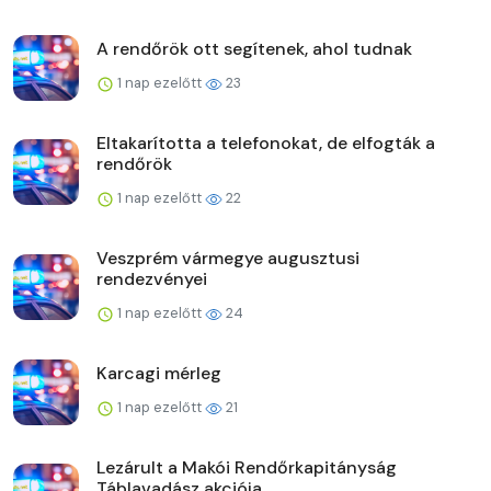
A rendőrök ott segítenek, ahol tudnak
1 nap ezelőtt
23
Eltakarította a telefonokat, de elfogták a
rendőrök
1 nap ezelőtt
22
Veszprém vármegye augusztusi
rendezvényei
1 nap ezelőtt
24
Karcagi mérleg
1 nap ezelőtt
21
Lezárult a Makói Rendőrkapitányság
Táblavadász akciója