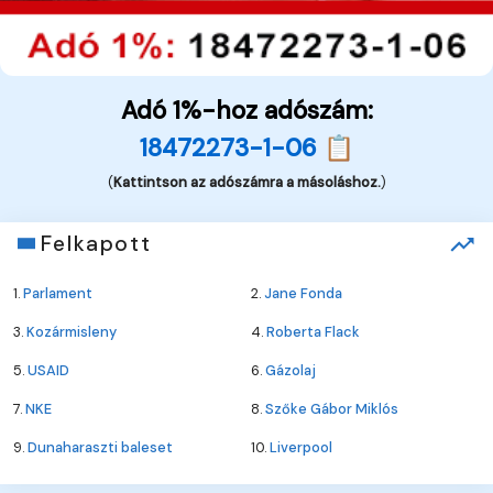
Adó 1%-hoz adószám:
18472273-1-06 📋
(
Kattintson az adószámra a másoláshoz.
)
Felkapott
1.
Parlament
2.
Jane Fonda
3.
Kozármisleny
4.
Roberta Flack
5.
USAID
6.
Gázolaj
7.
NKE
8.
Szőke Gábor Miklós
9.
Dunaharaszti baleset
10.
Liverpool