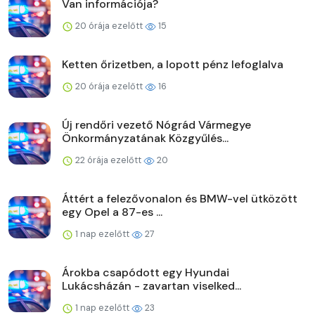
Van információja?
20 órája ezelőtt
15
Ketten őrizetben, a lopott pénz lefoglalva
20 órája ezelőtt
16
Új rendőri vezető Nógrád Vármegye
Önkormányzatának Közgyűlés...
22 órája ezelőtt
20
Áttért a felezővonalon és BMW-vel ütközött
egy Opel a 87-es ...
1 nap ezelőtt
27
Árokba csapódott egy Hyundai
Lukácsházán - zavartan viselked...
1 nap ezelőtt
23