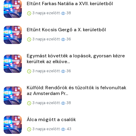
Eltűnt Farkas Natália a XVII. kerületből
3 napja ezelőtt
38
Eltűnt Kocsis Gergő a X. kerületből
3 napja ezelőtt
36
Egymást követték a lopások, gyorsan kézre
kerültek az elköve...
3 napja ezelőtt
36
Külföld: Rendőrök és tűzoltók is felvonultak
az Amsterdam Pr...
3 napja ezelőtt
38
Álca mögött a csalók
3 napja ezelőtt
43