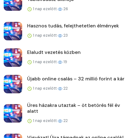
1 nap ezelőtt
26
Hasznos tudás, felejthetetlen élmények
1 nap ezelőtt
23
Elaludt vezetés közben
1 nap ezelőtt
19
Újabb online csalás – 32 millió forint a kár
1 nap ezelőtt
22
Üres házakra utaztak – öt betörés fél év
alatt
1 nap ezelőtt
22
Vigyázat! Újra támadnak az online csalók!