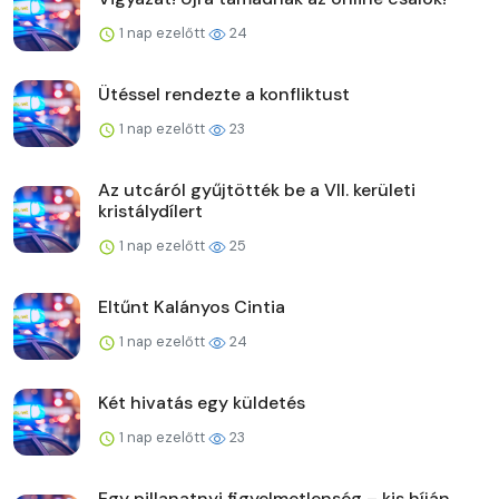
1 nap ezelőtt
24
Ütéssel rendezte a konfliktust
1 nap ezelőtt
23
Az utcáról gyűjtötték be a VII. kerületi
kristálydílert
1 nap ezelőtt
25
Eltűnt Kalányos Cintia
1 nap ezelőtt
24
Két hivatás egy küldetés
1 nap ezelőtt
23
Egy pillanatnyi figyelmetlenség – kis híján