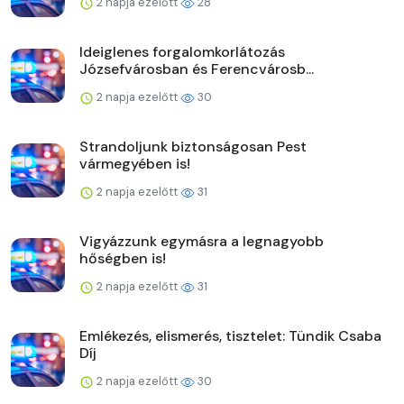
2 napja ezelőtt
28
Ideiglenes forgalomkorlátozás
Józsefvárosban és Ferencvárosb...
2 napja ezelőtt
30
Strandoljunk biztonságosan Pest
vármegyében is!
2 napja ezelőtt
31
Vigyázzunk egymásra a legnagyobb
hőségben is!
2 napja ezelőtt
31
Emlékezés, elismerés, tisztelet: Tündik Csaba
Díj
2 napja ezelőtt
30