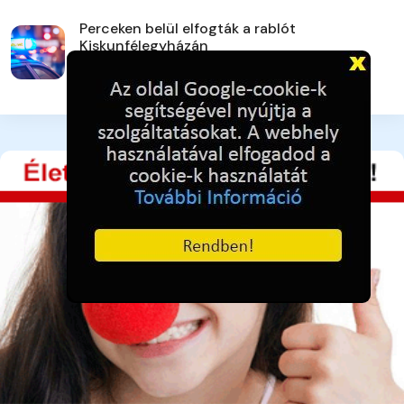
Perceken belül elfogták a rablót
Kiskunfélegyházán
3 napja ezelőtt
38