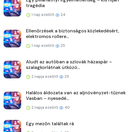
tragédia
1 nap ezelőtt
24
Ellenőrzések a biztonságos közlekedésért,
elektromos rollere...
1 nap ezelőtt
25
Aludt az autóban a szlovák házaspár –
szalagkorlátnak ütközö...
2 napja ezelőtt
29
Halálos áldozata van az aljnövényzet-tűznek
Vasban – nyesedé...
2 napja ezelőtt
40
Egy mezőn találtak rá