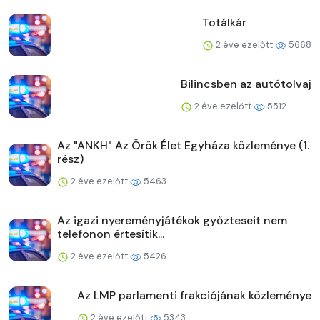
Totálkár
2 éve ezelőtt
5668
Bilincsben az autótolvaj
2 éve ezelőtt
5512
Az "ANKH" Az Örök Élet Egyháza közleménye (1.
rész)
2 éve ezelőtt
5463
Az igazi nyereményjátékok győzteseit nem
telefonon értesítik...
2 éve ezelőtt
5426
Az LMP parlamenti frakciójának közleménye
2 éve ezelőtt
5343