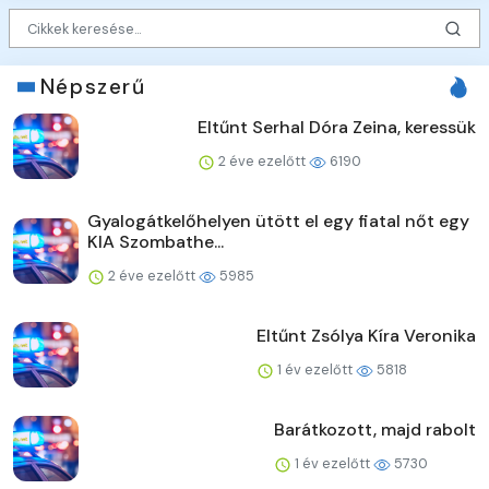
Népszerű
Eltűnt Serhal Dóra Zeina, keressük
2 éve ezelőtt
6190
Gyalogátkelőhelyen ütött el egy fiatal nőt egy
KIA Szombathe...
2 éve ezelőtt
5985
Eltűnt Zsólya Kíra Veronika
1 év ezelőtt
5818
Barátkozott, majd rabolt
1 év ezelőtt
5730