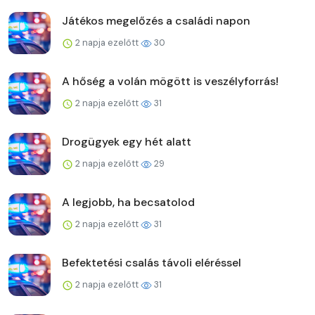
Játékos megelőzés a családi napon
2 napja ezelőtt
30
A hőség a volán mögött is veszélyforrás!
2 napja ezelőtt
31
Drogügyek egy hét alatt
2 napja ezelőtt
29
A legjobb, ha becsatolod
2 napja ezelőtt
31
Befektetési csalás távoli eléréssel
2 napja ezelőtt
31